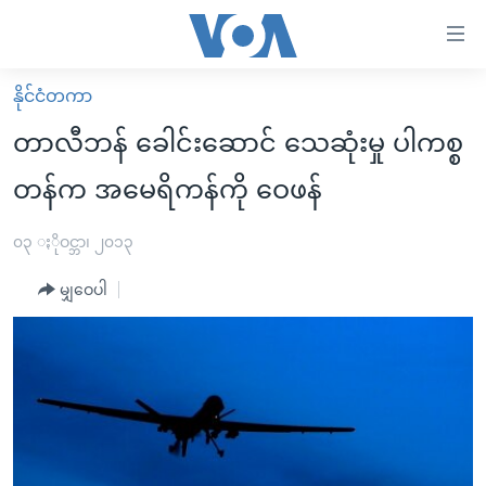
သုံး
ရ
လွယ်ကူ
နိုင်ငံတကာ
မူလစာမျက်နှာ
စေ
တာလီဘန် ခေါင်းဆောင် သေဆုံးမှု ပါကစ္စ
မြန်မာ
သည့်
တန်က အမေရိကန်ကို ဝေဖန်
ကမ္ဘာ့သတင်းများ
Link
ဗွီဒီယို
နိုင်ငံတကာ
၀၃ ႏိုဝင္ဘာ၊ ၂၀၁၃
များ
သတင်းလွတ်လပ်ခွင့်
အမေရိကန်
ပင်မ
မျှဝေပါ
ရပ်ဝန်းတခု လမ်းတခု အလွန်
တရုတ်
အကြောင်းအရာ
သို့
အင်္ဂလိပ်စာလေ့လာမယ်
အစ္စရေး-ပါလက်စတိုင်း
ကျော်
အပတ်စဉ်ကဏ္ဍများ
အမေရိကန်သုံးအီဒီယံ
ကြည့်
ရေဒီယိုနှင့်ရုပ်သံ အချက်အလက်များ
မကြေးမုံရဲ့ အင်္ဂလိပ်စာ
ရေဒီယို
ရန်
ပင်မ
ရေဒီယို/တီဗွီအစီအစဉ်
ရုပ်ရှင်ထဲက အင်္ဂလိပ်စာ
တီဗွီ