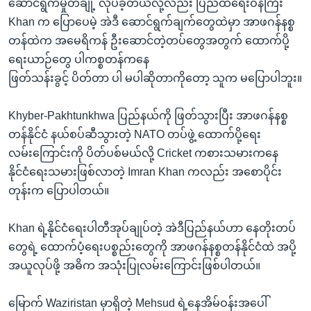
ဆောင်ရွက်မှုတချို့ လုပ်ခဲ့တယ်လို့လည်း ပြည်ထဲရေးဝန်ကြီး
Khan က ပြောပေမဲ့ အဲဒီ ဆောင်ရွက်ချက်တွေထဲမှာ အာဖဂန်နစ္စ
တန်ထဲက အမေရိကန် ဦးဆောင်တဲ့တပ်တွေအတွက် ထောက်ပို့
ရေးယာဉ်တွေ ပါကစ္စတန်ကနေ
ဖြတ်သန်းခွင့် ပိတ်တာ ပါ မပါဆိုတာကိုတော့ သူက မပြောပါဘူး။
Khyber-Pakhtunkhwa ပြည်နယ်ကို ဖြတ်သွားပြီး အာဖဂန်နစ္စ
တန်နိုင်ငံ နယ်စပ်ဆီသွားတဲ့ NATO တပ်ဖွဲ့ ထောက်ပို့ရေး
လမ်းကြောင်းကို ပိတ်ပစ်မယ်လို့ Cricket ကစားသမားကနေ
နိုင်ငံရေးသမားဖြစ်လာတဲ့ Imran Khan ကလည်း အစောပိုင်း
တုန်းက ပြောပါတယ်။
Khan ရဲ့နိုင်ငံရေးပါတီအုပ်ချုပ်တဲ့ အဲဒီပြည်နယ်ဟာ နေတိုးတပ်
တွေရဲ့ ထောက်ပံ့ရေးပစ္စည်းတွေကို အာဖဂန်နစ္စတန်နိုင်ငံထဲ အပို့
အယူလုပ်ဖို့ အဓိက အသုံးပြုလမ်းကြောင်းဖြစ်ပါတယ်။
မြောက် Waziristan မှာရှိတဲ့ Mehsud ရဲ့နေအိမ်ဝန်းအပေါ်