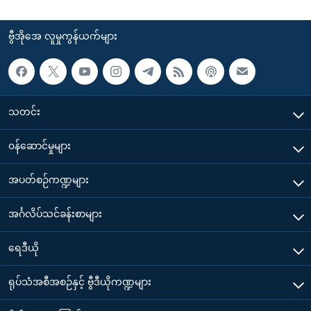
ဗွီအိုအေ လူမှုကွန်ယက်များ
သတင်း
၀န်ဆောင်မှုများ
အပတ်စဉ်ကဏ္ဍများ
အင်္ဂလိပ်သင်ခန်းစာများ
ရေဒီယို
ရုပ်သံအစီအစဉ်နှင့် ဗွီဒီယိုကဏ္ဍများ