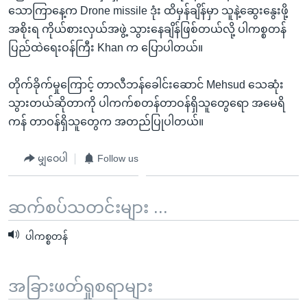
သောကြာနေ့က Drone missile ဒုံး ထိမှန်ချိန်မှာ သူနဲ့ဆွေးနွေးဖို့
အစိုးရ ကိုယ်စားလှယ်အဖွဲ့ သွားနေချိန်ဖြစ်တယ်လို့ ပါကစ္စတန်
ပြည်ထဲရေးဝန်ကြီး Khan က ပြောပါတယ်။
တိုက်ခိုက်မှုကြောင့် တာလီဘန်ခေါင်းဆောင် Mehsud သေဆုံး
သွားတယ်ဆိုတာကို ပါကက်စတန်တာဝန်ရှိသူတွေရော အမေရိ
ကန် တာဝန်ရှိသူတွေက အတည်ပြုပါတယ်။
မျှဝေပါ
Follow us
ဆက်စပ်သတင်းများ ...
ပါကစ္စတန်
အခြားဖတ်ရှုစရာများ