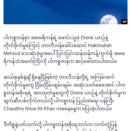
အ
သုတပဒေသာ အင်္ဂလိပ်စာ
ညွန်း
Learning English
စာမျက်နှာ
သို့
ဗွီအိုအေ လူမှုကွန်ယက်များ
ကျော်
ပါကစ္စတန်မှာ အမေရိကန်ရဲ့ မောင်းသူမဲ့ Drone ယာဉ်နဲ့
ကြည့်
တိုက်ခိုက်မှုကြောင့် တာလီဘန်ခေါင်းဆောင် Hakimullah
ရန်
Mehsud သေဆုံးခဲ့မှုအပေါ် ပြင်းပြင်းထန်ထန်ကန့်ကွက်ဖို့ အမေ
ဘာသာစကားများ
ရှာဖွေ
ရိကန်သံအမတ်ကြီးကို ပါကစ္စတန်က ဆင့်ခေါ်ထားပါတယ်။
ရန်
နေရာ
ဆယ်စုနှစ်နဲ့ချီ ရှိနေပြီဖြစ်တဲ့ တာလီဘန်တို့ရဲ့ အကြမ်းဖက်
သို့
တိုက်ခိုက်မှုတွေ ငြိမ်းငြိမ်းချမ်းချမ်း အဆုံးသတ်စေအောင် ပါက
ကျော်
စ္စတန်အစိုးရရဲ့ အားထုတ်မှုတွေကို Drone ယာဉ်နဲ့ တိုက်ခိုက်မှုက
ရန်
ဖျက်ဆီးပစ်လိုက်တယ်လို့ ပါကစ္စတန် ပြည်ထဲရေး ဝန်ကြီး
Chaudhry Nisar Ali Khan ကစနေနေ့က ပြောခဲ့ပါတယ်။
ဒီကိစ္စနဲ့ပတ်သက်လို့ ပါကစ္စတန်အစိုးရဘက်က လက်တုံ့ပြန်