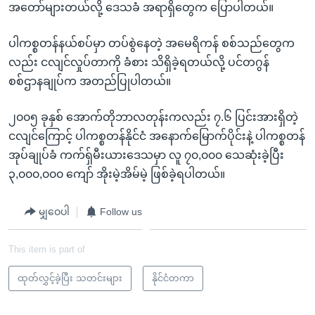
အတော်များတယ်လို့ ဒေသခံ အရာရှိတွေက ပြောပါတယ်။
ပါကစ္စတန်နယ်စပ်မှာ တပ်စွဲနေတဲ့ အမေရိကန် စစ်သည်တွေက
လည်း ငလျင်လှုပ်တာကို ခံစား သိရှိခဲ့ရတယ်လို့ ပင်တဂွန်
စစ်ဌာနချုပ်က အတည်ပြုပါတယ်။
၂၀၀၅ ခုနှစ် အောက်တိုဘာလတုန်းကလည်း ၇.၆ ပြင်းအားရှိတဲ့
ငလျင်ကြောင့် ပါကစ္စတန်နိုင်ငံ အနောက်မြောက်ပိုင်းနဲ့ ပါကစ္စတန်
အုပ်ချုပ်ခံ ကက်ရှ်မီးယားဒေသမှာ လူ ၇၀,၀၀၀ သေဆုံးခဲ့ပြီး
၃,၀၀၀,၀၀၀ ကျော် အိုးမဲ့အိမ်မဲ့ ဖြစ်ခဲ့ရပါတယ်။
မျှဝေပါ
Follow us
This item is part of
ထုတ်လွှင့်ခဲ့ပြီး သတင်းများ
နိုင်ငံတကာ