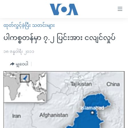
သုံး
ရ
လွယ်ကူ
ထုတ်လွှင့်ခဲ့ပြီး သတင်းများ
မူလစာမျက်နှာ
စေ
ပါကစ္စတန်မှာ ၇.၂ ပြင်းအား ငလျင်လှုပ်
မြန်မာ
သည့်
ကမ္ဘာ့သတင်းများ
၁၈ ဇန္နဝါရီ၊ ၂၀၁၁
Link
ဗွီဒီယို
နိုင်ငံတကာ
မျှဝေပါ
များ
သတင်းလွတ်လပ်ခွင့်
အမေရိကန်
ပင်မ
ရပ်ဝန်းတခု လမ်းတခု အလွန်
တရုတ်
အကြောင်းအရာ
သို့
အင်္ဂလိပ်စာလေ့လာမယ်
အစ္စရေး-ပါလက်စတိုင်း
ကျော်
အပတ်စဉ်ကဏ္ဍများ
အမေရိကန်သုံးအီဒီယံ
ကြည့်
ရေဒီယိုနှင့်ရုပ်သံ အချက်အလက်များ
မကြေးမုံရဲ့ အင်္ဂလိပ်စာ
ရေဒီယို
ရန်
ပင်မ
ရေဒီယို/တီဗွီအစီအစဉ်
ရုပ်ရှင်ထဲက အင်္ဂလိပ်စာ
တီဗွီ