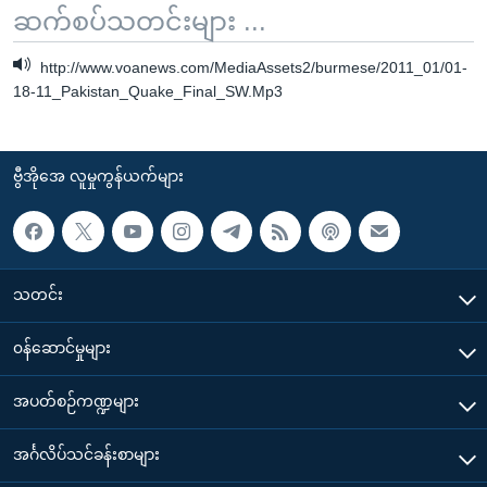
ဆက်စပ်သတင်းများ ...
http://www.voanews.com/MediaAssets2/burmese/2011_01/01-
18-11_Pakistan_Quake_Final_SW.Mp3
ဗွီအိုအေ လူမှုကွန်ယက်များ
သတင်း
၀န်ဆောင်မှုများ
အပတ်စဉ်ကဏ္ဍများ
အင်္ဂလိပ်သင်ခန်းစာများ