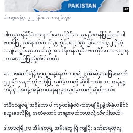
အ
သုတပဒေသာ အင်္ဂလိပ်စာ
ညွန်း
Learning English
ပါကစ္စတန်မှာ ၇.၂ ပြင်းအား ငလျင်လှုပ်
စာမျက်နှာ
သို့
ဗွီအိုအေ လူမှုကွန်ယက်များ
ကျော်
ပါကစ္စတန်နိုင်ငံ အနောက်တောင်ပိုင်း ဘလူချီစတန်ပြည်နယ် ဒါ
ကြည့်
ဗာဒင်မြို့ အနောက်ဘက် ၃၄ မိုင် အကွာမှာ ပြင်းအား ၇.၂ ရှိတဲ့
ရန်
ငလျင် လှုပ်သွားတယ်လို့ အမေရိကန် ဘူမိဗေဒ တိုင်းတာရေးဌာန
ဘာသာစကားများ
ရှာဖွေ
က အတည်ပြုလိုက်ပါတယ်။
ရန်
ဒေသစံတော်ချိန် ဗုဒ္ဓဟူးနေ့မနက် ၁ နာရီ ၂၃ မိနစ်မှာ မြေအောက်
နေရာ
၅၂ မိုင် အနက်ကို ဗဟိုပြု လှုပ်ခဲ့တာလို့ ဆိုပါတယ်။ အာဖဂန်နစ္စ
သို့
တန် နယ်စပ်နဲ့ အနီးကပ်နေရာမှာ လှုပ်ခဲ့တာလို့ ဆိုပါတယ်။
ကျော်
ရန်
အဲဒီငလျင်ရဲ့ အရှိန်ဟာ ပါကစ္စတန်နိုင်ငံ ကရာချိမြို့နဲ့ အိန္ဒိယနိုင်ငံ
နယူးဒေလီမြို့ အထိတောင် အဖျားခတ်တယ်လို့ သိရပါတယ်။
ဒါဗာဒင်မြို့က အိမ်တွေရဲ့ အမိုးတွေ ပြိုကျပြီး ဒဏ်ရာရတဲ့သူ