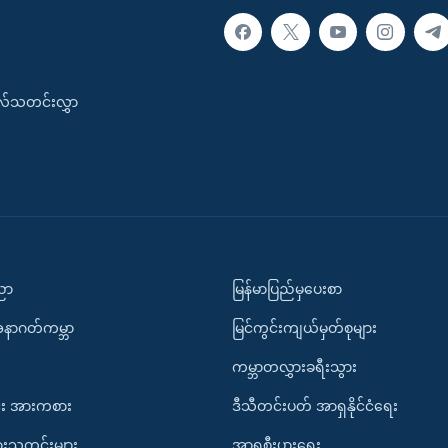
းလ်သတင်းလွှာ
ပညာ
မြန်မာပြည်မှပေးစာ
အနာဂတ်ကမ္ဘာ
မြင်ကွင်းကျယ်မှတ်စုများ
ကမ္ဘာတလွှားခရီးသွား
း အားကစား
ဒီသီတင်းပတ် အာရှနိုင်ငံရေး
ားသတင်းများ
အာရှစီးပွားရေး