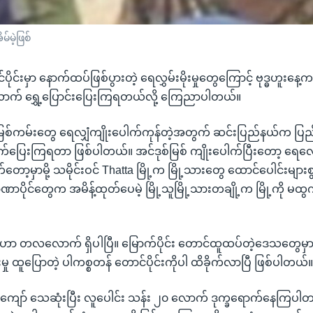
်မဲ့ဖြစ်
ိုင်းမှာ နောက်ထပ်ဖြစ်ပွားတဲ့ ရေလွှမ်းမိုးမှုတွေကြောင့် ဗုဒ္ဓဟူးနေ
ောက် ရွှေ့ပြောင်းပြေးကြရတယ်လို့ ကြေညာပါတယ်။
) မြစ်ကမ်းတွေ ရေလျှံကျိုးပေါက်ကုန်တဲ့အတွက် ဆင်းပြည်နယ်က ပြည
ာထွက်ပြေးကြရတာ ဖြစ်ပါတယ်။ အင်ဒုစ်မြစ် ကျိုးပေါက်ပြီးတော့ ရေ
ော့မှာမို့ သမိုင်းဝင် Thatta မြို့က မြို့သားတွေ ထောင်ပေါင်းများစ
အာဏာပိုင်တွေက အမိန့်ထုတ်ပေမဲ့ မြို့သူမြို့သားတချို့က မြို့ကို မ
တွေဟာ တလလောက် ရှိပါပြီ။ မြောက်ပိုင်း တောင်ထူထပ်တဲ့ဒေသတွေမှာ 
မှု ထူပြောတဲ့ ပါကစ္စတန် တောင်ပိုင်းကိုပါ ထိခိုက်လာပြီ ဖြစ်ပါတယ်
 ကျော် သေဆုံးပြီး လူပေါင်း သန်း ၂၀ လောက် ဒုက္ခရောက်နေကြပ