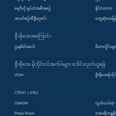
ရေဒီယို ရုပ်သံအစီအစဉ်
နိုင်ငံတကာ
အပတ်စဉ်တီဗွီမဂ္ဂဇင်း
တွေ့ဆုံမေးမြန
ဗွီအိုအေအကြောင်း
ဌာနမိတ်ဆက်
မီတာလှိုင်းမျာ
ဗွီအိုအေ မိုဘိုင်းလ်အက်ပ်များ ဒေါင်းလုတ်ယူရန်
Learning English
VOA+
ဗွီအိုအေမိုဘ
ဗွီအိုအေ လူမှုကွန်ယက်များ
Other Links
USAGM
လွတ်လပ်တဲ့
Press Room
အေမရိကန္အစိ
ဘာသာစကားများ