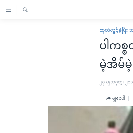
သုံး
ရ
ရှာဖွေ
လွယ်ကူ
မူလစာမျက်နှာ
ထုတ်လွှင့်ခဲ့ပြီ
ရ
စေ
မြန်မာ
လာ
ပါကစ္စ
သည့်
ဒ်
ကမ္ဘာ့သတင်းများ
Link
ဗွီဒီယို
နိုင်ငံတကာ
မဲ့အိမ်မဲ
များ
သတင်းလွတ်လပ်ခွင့်
အမေရိကန်
ပင်မ
ရပ်ဝန်းတခု လမ်းတခု အလွန်
တရုတ်
၂၇ ၾသဂုတ္၊ ၂၀
အကြောင်းအရာ
အင်္ဂလိပ်စာလေ့လာမယ်
အစ္စရေး-ပါလက်စတိုင်း
သို့
မျှဝေပါ
အပတ်စဉ်ကဏ္ဍများ
အမေရိကန်သုံးအီဒီယံ
ကျော်
ကြည့်
ရေဒီယိုနှင့်ရုပ်သံ အချက်အလက်များ
မကြေးမုံရဲ့ အင်္ဂလိပ်စာ
ရေဒီယို
ရန်
ရေဒီယို/တီဗွီအစီအစဉ်
ရုပ်ရှင်ထဲက အင်္ဂလိပ်စာ
တီဗွီ
ပင်မ