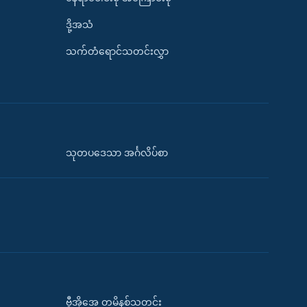
ဒို့အသံ
သက်တံရောင်သတင်းလွှာ
သုတပဒေသာ အင်္ဂလိပ်စာ
ဗွီအိုအေ တမိနစ်သတင်း