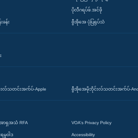
ပိုလီဂရပ်ဖ်.အင်ဖို
်းခန်း
ဗွီအိုအေ ပုံပြရုပ်သံ
း
ိုင်းလ်သတင်းအက်ပ်-Apple
ဗွီအိုအေမိုဘိုင်းလ်သတင်းအက်ပ်-An
 အာရှအသံ RFA
VOA's Privacy Policy
ုးရမူဝါဒ
Accessibility