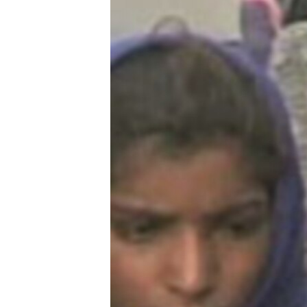
သုတပဒေသာ အင်္ဂလိပ်စာ
အ
ညွန်း
စာမျက်နှာ
သို့
ကျော်
ကြည့်
ရန်
ရှာဖွေ
ရန်
နေရာ
သို့
ကျော်
ရန်