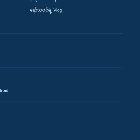
နော်သဇင်ရဲ့ Vlog
droid