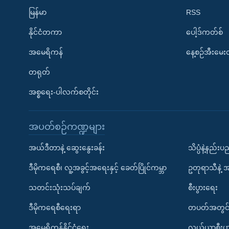
မြန်မာ
RSS
နိုင်ငံတကာ
ပေါ့ဒ်ကတ်စ်
အမေရိကန်
နေ့စဉ်အီးမေ
တရုတ်
အစ္စရေး-ပါလက်စတိုင်း
အပတ်စဉ်ကဏ္ဍများ
အယ်ဒီတာနဲ့ ဆွေးနွေးခန်း
သိပ္ပံနဲ့နည်း
ဒီမိုကရေစီ၊ လူ့အခွင့်အရေးနှင့် ခေတ်ပြိုင်ကမ္ဘာ
ဥတုရာသီနဲ့ 
သတင်းသုံးသပ်ချက်
စီးပွားရေး
ဒီမိုကရေစီရေးရာ
တပတ်အတွင်
အမေရိကန်နိုင်ငံရေး
လယ်ယာစီးပွ