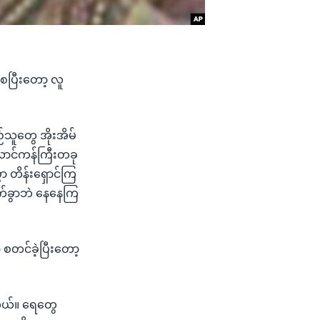
့ကစပြီးတော့ လူ
်သူတွေ အိုးအိမ်
လောင်ကန်ကြီးတခု
ွာ တိန်းရှောင်ကြ
ထွက်ခွာဘဲ နေနေကြ
စတင်ခဲ့ပြီးတော့
။
ါတယ်။ ရေတွေ