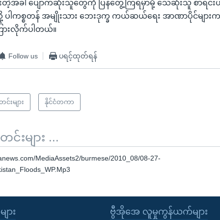
တဲ့အခါ ပျောက်ဆုံးသူတွေကို ပြန်တွေ့ကြရမှာမို့ သေဆုံးသူ စာရင်း
လို့ ပါကစ္စတန် အမျိုးသား ဘေးဒုက္ခ ကယ်ဆယ်ရေး အာဏာပိုင်မျ
ြားလိုက်ပါတယ်။
Follow us
ပရင့်ထုတ်ရန်
သတင်းများ
နိုင်ငံတကာ
်းများ ...
oanews.com/MediaAssets2/burmese/2010_08/08-27-
istan_Floods_WP.Mp3
ုများ
ဗွီအိုအေ လူမှုကွန်ယက်များ