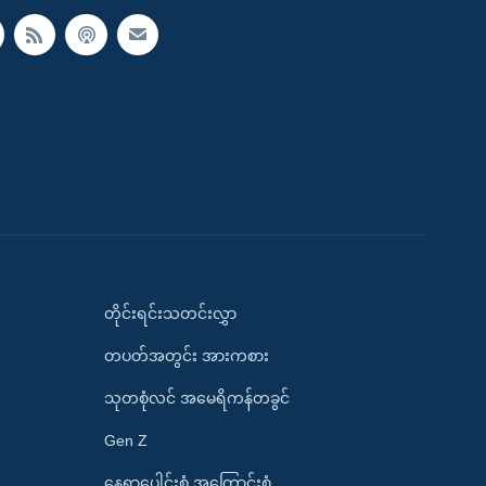
တိုင်းရင်းသတင်းလွှာ
တပတ်အတွင်း အားကစား
သုတစုံလင် အမေရိကန်တခွင်
Gen Z
နေရာပေါင်းစုံ အကြောင်းစုံ