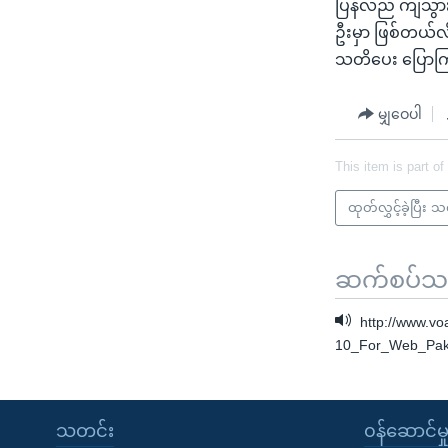
ပြန်လည် ကျသွား
ဦးမှာ ဖြစ်တယ်
သတိပေး ပြောက
မျှဝေပါ
This item is part of
ထုတ်လွှင့်ခဲ့ပြီး 
ဆက်စပ်သတင
http://www.v
10_For_Web_Pak
သတင်း
၀န်ဆောင်မှ