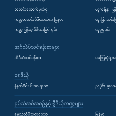
သတင်းထောက်မှတ်စု
ယူကရိန်း၊ မြန
ကမ္ဘာ့သတင်းမီဒီယာထဲက မြန်မာ
ထူးခြားဆန်း
ကမ္ဘာ့ မြန်မာ့ မီဒီယာမြင်ကွင်း
လူမှုရှုခင်း
အင်္ဂလိပ်သင်ခန်းစာများ
အီဒီယံသင်ခန်းစာ
မကြေးမုံရဲ့အင
ရေဒီယို
နံနက်ပိုင်း ၆း၀၀-ရး၀၀
ညပိုင်း ၉း၀
ရုပ်သံအစီအစဉ်နှင့် ဗွီဒီယိုကဏ္ဍများ
နေ့စဉ်တီဗွီသတင်းလွှာ
မြန်မာ