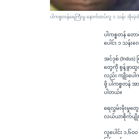
ပါကစ္စတန်ရေကြီးမှု နောက်ထပ်လူ ၁ သန်း အိုးမဲ့အိမ
ပါကစ္စတန် တောင်ပ
ပေါင်း ၁ သန်းလ
အင်ဒုစ် (Indus
တွေကို စွန့်ခွ
လည်း ကျိုးပေါက်တ
ဖို့ ပါကစ္စတန် 
ပါတယ်။
ရေလွှမ်းမိုးမှု
လယ်ယာစိုက်ပျိုး
လူပေါင်း ၁,၆၀၀