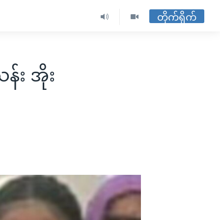
တိုက်ရိုက်
်း အိုး