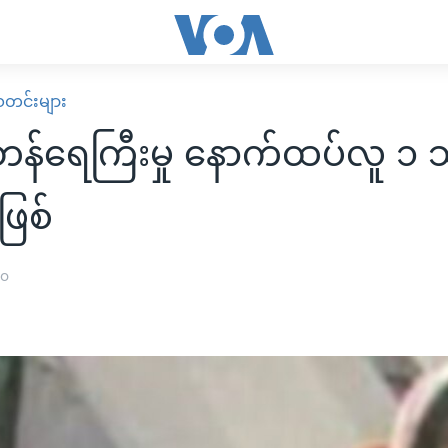
း သတင်းများ
တန်ရေကြီးမှု နောက်ထပ်လူ ၁ သန
့ဖြစ်
၁၀