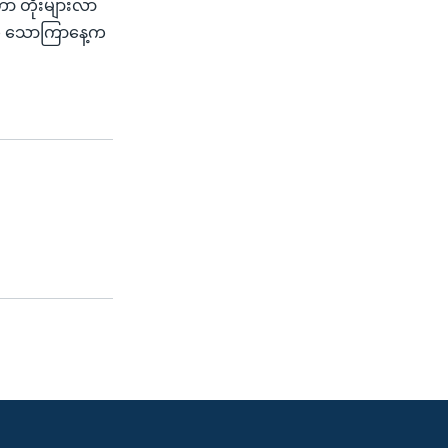
ဟာ တိုးများလာ
ားက သောကြာနေ့က