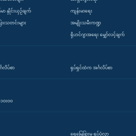
်မာ နှိုင်းယှဉ်ချက်
ကျန်းမာရေး
ပြားသတင်းများ
အမျိုးသမီးကဏ္ဍ
ရိုဟင်ဂျာအရေး မျှော်လင့်ချက်
်္ဂလိပ်စာ
ရုပ်ရှင်ထဲက အင်္ဂလိပ်စာ
၀-၁၀း၀၀
ရေမြေခြားမှ ရုပ်ပုံလွှာ