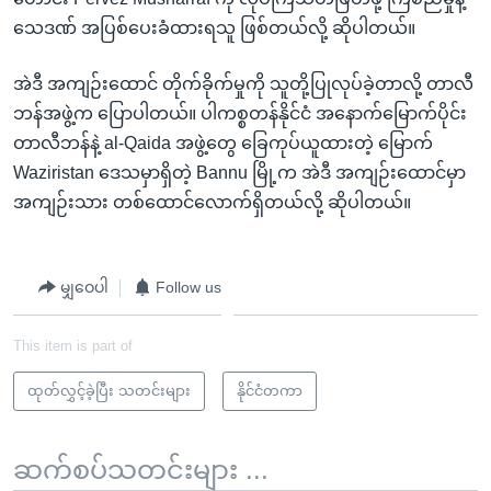
သေဒဏ် အပြစ်ပေးခံထားရသူ ဖြစ်တယ်လို့ ဆိုပါတယ်။
အဲဒီ အကျဉ်းထောင် တိုက်ခိုက်မှုကို သူတို့ပြုလုပ်ခဲ့တာလို့ တာလီ
ဘန်အဖွဲ့က ပြောပါတယ်။ ပါကစ္စတန်နိုင်ငံ အနောက်မြောက်ပိုင်း
တာလီဘန်နဲ့ al-Qaida အဖွဲ့တွေ ခြေကုပ်ယူထားတဲ့ မြောက်
Waziristan ဒေသမှာရှိတဲ့ Bannu မြို့က အဲဒီ အကျဉ်းထောင်မှာ
အကျဉ်းသား တစ်ထောင်လောက်ရှိတယ်လို့ ဆိုပါတယ်။
မျှဝေပါ
Follow us
This item is part of
ထုတ်လွှင့်ခဲ့ပြီး သတင်းများ
နိုင်ငံတကာ
ဆက်စပ်သတင်းများ ...