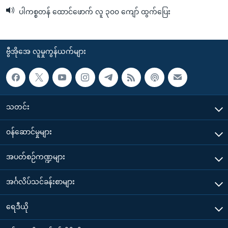
ပါကစ္စတန် ထောင်ဖောက် လူ ၃၀၀ ကျော် ထွက်ပြေး
ဗွီအိုအေ လူမှုကွန်ယက်များ
သတင်း
၀န်ဆောင်မှုများ
အပတ်စဉ်ကဏ္ဍများ
အင်္ဂလိပ်သင်ခန်းစာများ
ရေဒီယို