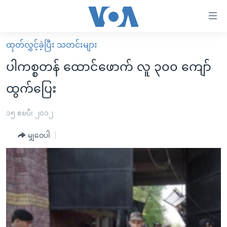
သုံး
ရ
လွယ်ကူ
ထုတ်လွှင့်ခဲ့ပြီး သတင်းများ
မူလစာမျက်နှာ
စေ
ပါကစ္စတန် ထောင်ဖောက် လူ ၃၀၀ ကျော်
မြန်မာ
သည့်
ထွက်ပြေး
ကမ္ဘာ့သတင်းများ
Link
ဗွီဒီယို
နိုင်ငံတကာ
၁၅ ဧၿပီ၊ ၂၀၁၂
များ
သတင်းလွတ်လပ်ခွင့်
အမေရိကန်
ပင်မ
မျှဝေပါ
ရပ်ဝန်းတခု လမ်းတခု အလွန်
တရုတ်
အကြောင်းအရာ
သို့
အင်္ဂလိပ်စာလေ့လာမယ်
အစ္စရေး-ပါလက်စတိုင်း
ကျော်
အပတ်စဉ်ကဏ္ဍများ
အမေရိကန်သုံးအီဒီယံ
ကြည့်
ရေဒီယိုနှင့်ရုပ်သံ အချက်အလက်များ
မကြေးမုံရဲ့ အင်္ဂလိပ်စာ
ရေဒီယို
ရန်
ပင်မ
ရေဒီယို/တီဗွီအစီအစဉ်
ရုပ်ရှင်ထဲက အင်္ဂလိပ်စာ
တီဗွီ