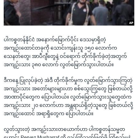
အ
သုတပဒေသာ အင်္ဂလိပ်စာ
ညွန်း
Learning English
စာမျက်နှာ
သို့
ဗွီအိုအေ လူမှုကွန်ယက်များ
ကျော်
ပါကစ္စတန်နိုင်ငံ အနောက်မြောက်ပိုင်း ဒေသမှာရှိတဲ့
ကြည့်
အကျဉ်းထောင်တခုကို သောင်းကျန်းသူ ၁၅၀ လောက်က
ရန်
သေနတ်တွေ၊ အာပီဂျီတွေနဲ့ ဝင်ရောက် တိုက်ခိုက်ခဲ့တဲ့အတွက်
ဘာသာစကားများ
ရှာဖွေ
အကျဉ်းသား ၃၈၀ လောက် လွတ်မြောက်သွားပါတယ်။
ရန်
နေရာ
ဒီကနေ့ ပြုလုပ်ခဲ့တဲ့ အဲဒီ တိုက်ခိုက်မှုက လွတ်မြောက်သွားကြတဲ့
သို့
အကျဉ်းသား အတော်များများဟာ စစ်သွေးကြွတွေ ဖြစ်တယ်လို့
ကျော်
အာဏာပိုင်တွေက ပြောပါတယ်။ လွတ်မြောက်သွားသူတွေထဲက
ရန်
အကျဉ်းသား ၂၀ လောက်ဟာ အန္တရာယ်ရှိတဲ့သူတွေ ဖြစ်တယ်လို့
အကျဉ်းထောင် အရာရှိတွေက ပြောပါတယ်။
လွှတ်သွားတဲ့ အကျဉ်းသားတယောက်ဟာ ပါကစ္စတန်သမ္မတ
ဟောင်း Pervez Musharraf ကို လုပ်ကြံသတ်ဖြတ်ဖို့ ကြံစည်မှုနဲ့