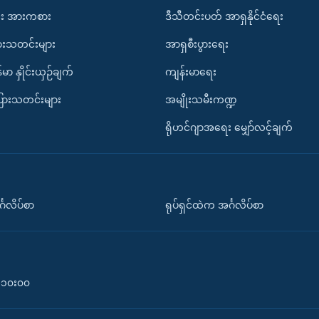
း အားကစား
ဒီသီတင်းပတ် အာရှနိုင်ငံရေး
ားသတင်းများ
အာရှစီးပွားရေး
်မာ နှိုင်းယှဉ်ချက်
ကျန်းမာရေး
ပြားသတင်းများ
အမျိုးသမီးကဏ္ဍ
ရိုဟင်ဂျာအရေး မျှော်လင့်ချက်
်္ဂလိပ်စာ
ရုပ်ရှင်ထဲက အင်္ဂလိပ်စာ
၀-၁၀း၀၀