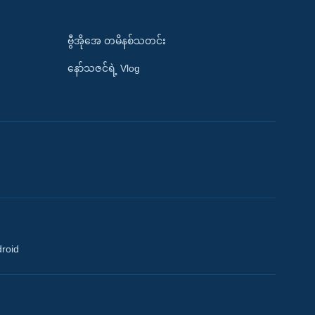
ဗွီအိုအေ တမိနစ်သတင်း
နော်သဇင်ရဲ့ Vlog
droid