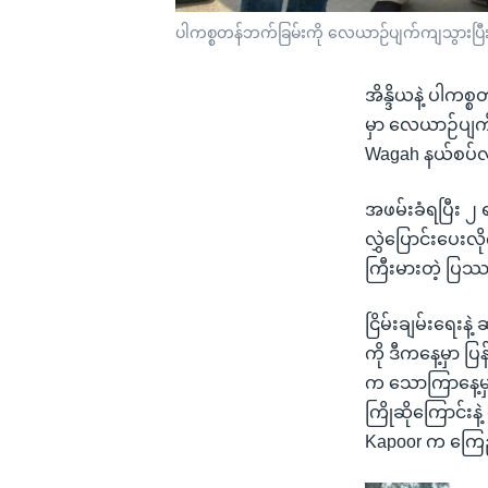
ပါကစ္စတန်ဘက်ခြမ်းကို လေယာဉ်ပျက်ကျသွားပြီး
အိန္ဒိယနဲ့ ပါကစ
မှာ လေယာဉ်ပျက်က
Wagah နယ်စပ်လမ်း
အဖမ်းခံရပြီး ၂
လွှဲပြောင်းပေးလိ
ကြီးမားတဲ့ ပြဿ
ငြိမ်းချမ်းရေးန
ကို ဒီကနေ့မှာ ပ
က သောကြာနေ့မှာ
ကြိုဆိုကြောင်း
Kapoor က ကြေည