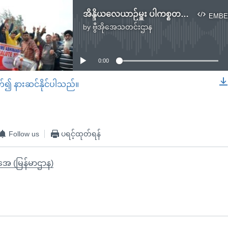
အိန္ဒိယလေယာဉ်မှူး ပါကစ္စတန်ပြန်လွှတ်
EMBE
by
ဗွီအိုအေသတင်းဌာန
No media source currently available
0:00
တ်၍ နားဆင်နိုင်ပါသည်။
EMBED
Follow us
ပရင့်ထုတ်ရန်
ိုအေ (မြန်မာဌာန)