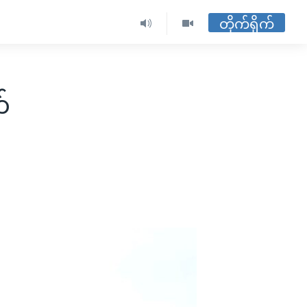
တိုက်ရိုက်
်