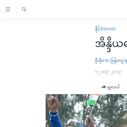
သုံး
ရ
ရှာဖွေ
လွယ်ကူ
မူလစာမျက်နှာ
နိုင်ငံတကာ
ရ
စေ
မြန်မာ
လာ
အိန္ဒိယ
သည့်
ဒ်
ကမ္ဘာ့သတင်းများ
Link
ဗွီဒီယို
နိုင်ငံတကာ
ဗွီအိုအေ (မြန်မာဌာ
များ
သတင်းလွတ်လပ်ခွင့်
အမေရိကန်
၀၂ မတ္၊ ၂၀၁၉
ပင်မ
ရပ်ဝန်းတခု လမ်းတခု အလွန်
တရုတ်
အကြောင်းအရာ
အင်္ဂလိပ်စာလေ့လာမယ်
မျှဝေပါ
အစ္စရေး-ပါလက်စတိုင်း
သို့
အပတ်စဉ်ကဏ္ဍများ
အမေရိကန်သုံးအီဒီယံ
ကျော်
ကြည့်
ရေဒီယိုနှင့်ရုပ်သံ အချက်အလက်များ
မကြေးမုံရဲ့ အင်္ဂလိပ်စာ
ရေဒီယို
ရန်
ရေဒီယို/တီဗွီအစီအစဉ်
ရုပ်ရှင်ထဲက အင်္ဂလိပ်စာ
တီဗွီ
ပင်မ