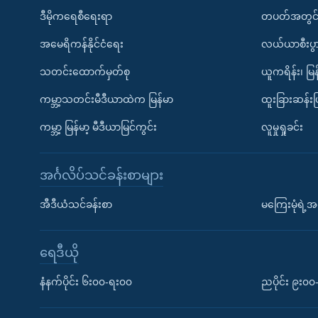
ဒီမိုကရေစီရေးရာ
တပတ်အတွင်
အမေရိကန်နိုင်ငံရေး
လယ်ယာစီးပွ
သတင်းထောက်မှတ်စု
ယူကရိန်း၊ မြန
ကမ္ဘာ့သတင်းမီဒီယာထဲက မြန်မာ
ထူးခြားဆန်း
ကမ္ဘာ့ မြန်မာ့ မီဒီယာမြင်ကွင်း
လူမှုရှုခင်း
အင်္ဂလိပ်သင်ခန်းစာများ
အီဒီယံသင်ခန်းစာ
မကြေးမုံရဲ့အင
ရေဒီယို
နံနက်ပိုင်း ၆း၀၀-ရး၀၀
ညပိုင်း ၉း၀