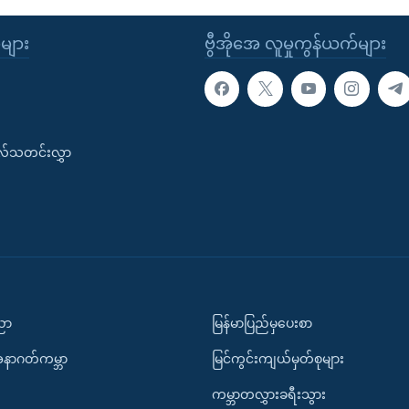
ုများ
ဗွီအိုအေ လူမှုကွန်ယက်များ
းလ်သတင်းလွှာ
ပညာ
မြန်မာပြည်မှပေးစာ
အနာဂတ်ကမ္ဘာ
မြင်ကွင်းကျယ်မှတ်စုများ
ကမ္ဘာတလွှားခရီးသွား