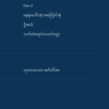
Gen Z
နေရာပေါင်းစုံ အကြောင်းစုံ
ဒို့အသံ
သက်တံရောင်သတင်းလွှာ
သုတပဒေသာ အင်္ဂလိပ်စာ