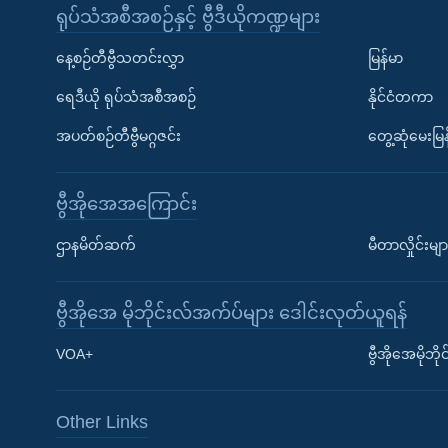
ရုပ်သံအစီအစဉ်နှင့် ဗွီဒီယိုကဏ္ဍများ
နေ့စဉ်တီဗွီသတင်းလွှာ
မြန်မာ
ရေဒီယို ရုပ်သံအစီအစဉ်
နိုင်ငံတကာ
အပတ်စဉ်တီဗွီမဂ္ဂဇင်း
တွေ့ဆုံမေးမြန
ဗွီအိုအေအကြောင်း
ဌာနမိတ်ဆက်
မီတာလှိုင်းမျာ
ဗွီအိုအေ မိုဘိုင်းလ်အက်ပ်များ ဒေါင်းလုတ်ယူရန်
Learning English
VOA+
ဗွီအိုအေမိုဘ
ဗွီအိုအေ လူမှုကွန်ယက်များ
Other Links