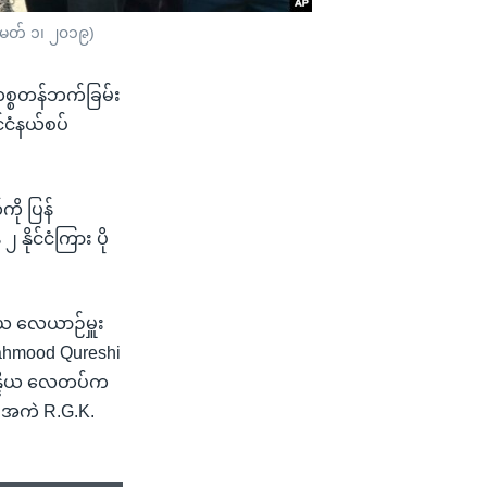
(မတ် ၁၊ ၂၀၁၉)
ါကစ္စတန်ဘက်ခြမ်း
်ငံနယ်စပ်
ို ပြန်
နိုင်ငံကြား ပို
ဒိယ လေယာဉ်မှူး
 Mahmood Qureshi
ိန္ဒိယ လေတပ်က
ီးအကဲ R.G.K.