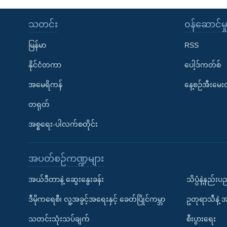
သတင်း
၀န်ဆောင်မှ
မြန်မာ
RSS
နိုင်ငံတကာ
ပေါ့ဒ်ကတ်စ်
အမေရိကန်
နေ့စဉ်အီးမေ
တရုတ်
အစ္စရေး-ပါလက်စတိုင်း
အပတ်စဉ်ကဏ္ဍများ
အယ်ဒီတာနဲ့ ဆွေးနွေးခန်း
သိပ္ပံနဲ့နည်း
ဒီမိုကရေစီ၊ လူ့အခွင့်အရေးနှင့် ခေတ်ပြိုင်ကမ္ဘာ
ဥတုရာသီနဲ့ 
သတင်းသုံးသပ်ချက်
စီးပွားရေး