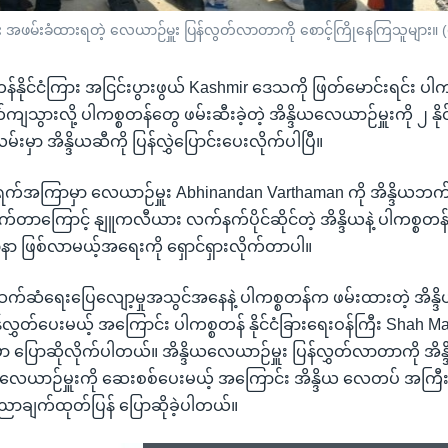
 အဖမ်းခံထားရတဲ့ လေယာဉ်မှူး ပြန်လွတ်လာတာကို စောင့်ကြိုနေကြသူများ။ 
္စတန်နိုင်ငံကြား အငြင်းပွားဖွယ် Kashmir ဒေသကို ဖြတ်မောင်းရင်း ပ
ျသွားလို့ ပါကစ္စတန်တွေ ဖမ်းဆီးခဲ့တဲ့ အိန္ဒိယလေယာဉ်မှူးကို ၂ နိုင
မှာ အိန္ဒိယဆီကို ပြန်လွှဲပြောင်းပေးလိုက်ပါပြီ။
 ရက်အကြာမှာ လေယာဉ်မှူး Abhinandan Varthaman ကို အိန္ဒိယဘက်က
ုက်တာကြောင့် နျူကလီယား လက်နက်ပိုင်ဆိုင်တဲ့ အိန္ဒိယနဲ့ ပါကစ္စတန် ၂ 
နာ ဖြစ်လာမယ့်အရေးကို ရှောင်ရှားလိုက်တာပါ။
ဲ့ ဆက်ဆံရေးပြေလျော့မှုအသွင်အနေနဲ့ ပါကစ္စတန်က ဖမ်းထားတဲ့ အိန္
ြန်လွှတ်ပေးမယ့် အကြောင်း ပါကစ္စတန် နိုင်ငံခြားရေးဝန်ကြီး Shah
 ပြောဆိုလိုက်ပါတယ်။ အိန္ဒိယလေယာဉ်မှူး ပြန်လွှတ်လာတာကို အ
နဲ့ လေယာဉ်မှူးကို ဆေးစစ်ပေးမယ့် အကြောင်း အိန္ဒိယ လေတပ် အကြ
ာချက်ထုတ်ပြန် ပြောဆိုခဲ့ပါတယ်။