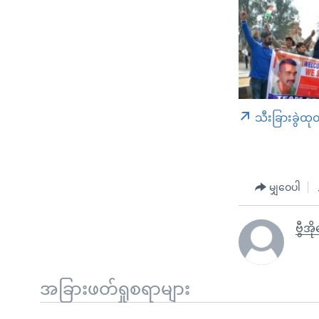
သီးခြားခွဲထု
မျှဝေပါ
ဗွီအ
အခြားဖတ်ရှုစရာများ