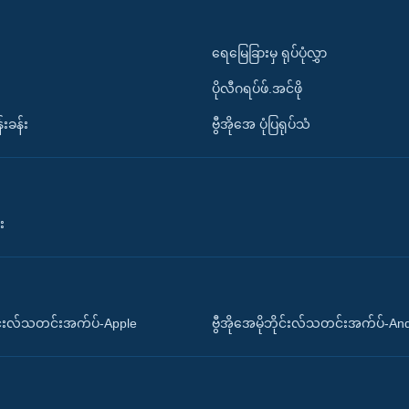
ရေမြေခြားမှ ရုပ်ပုံလွှာ
ပိုလီဂရပ်ဖ်.အင်ဖို
်းခန်း
ဗွီအိုအေ ပုံပြရုပ်သံ
း
ိုင်းလ်သတင်းအက်ပ်-Apple
ဗွီအိုအေမိုဘိုင်းလ်သတင်းအက်ပ်-An