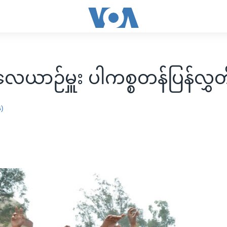
လေယာဉ်မှူး ပါကစ္စတန်ပြန်လွှတ
န)