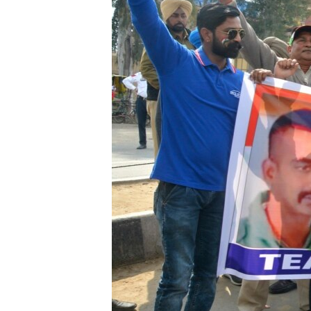
သုတပဒေသာ အင်္ဂလိပ်စာ
အ
ညွန်း
စာမျက်နှာ
သို့
ကျော်
ကြည့်
ရန်
ရှာဖွေ
ရန်
နေရာ
သို့
ကျော်
ရန်