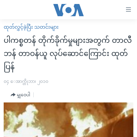
သုံး
ရ
လွယ်ကူ
ထုတ်လွှင့်ခဲ့ပြီး သတင်းများ
မူလစာမျက်နှာ
စေ
ပါကစ္စတန် တိုက်ခိုက်မှုများအတွက် တာလီ
မြန်မာ
သည့်
ဘန် တာဝန်ယူ လုပ်ဆောင်ကြောင်း ထုတ်
ကမ္ဘာ့သတင်းများ
Link
ပြန်
ဗွီဒီယို
နိုင်ငံတကာ
များ
သတင်းလွတ်လပ်ခွင့်
အမေရိကန်
ပင်မ
၀၄ ေအာက္တိုဘာ၊ ၂၀၁၀
ရပ်ဝန်းတခု လမ်းတခု အလွန်
တရုတ်
အကြောင်းအရာ
မျှဝေပါ
သို့
အင်္ဂလိပ်စာလေ့လာမယ်
အစ္စရေး-ပါလက်စတိုင်း
ကျော်
အပတ်စဉ်ကဏ္ဍများ
အမေရိကန်သုံးအီဒီယံ
ကြည့်
ရေဒီယိုနှင့်ရုပ်သံ အချက်အလက်များ
မကြေးမုံရဲ့ အင်္ဂလိပ်စာ
ရေဒီယို
ရန်
ပင်မ
ရေဒီယို/တီဗွီအစီအစဉ်
ရုပ်ရှင်ထဲက အင်္ဂလိပ်စာ
တီဗွီ