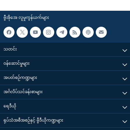
ဗွီအိုအေ လူမှုကွန်ယက်များ
သတင်း
၀န်ဆောင်မှုများ
အပတ်စဉ်ကဏ္ဍများ
အင်္ဂလိပ်သင်ခန်းစာများ
ရေဒီယို
ရုပ်သံအစီအစဉ်နှင့် ဗွီဒီယိုကဏ္ဍများ