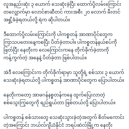
လူအနည်းဆုံး ၃ ယောက် သေဆုံးခဲ့ပြီး ထောက်ပို့လမ်းကြောင်း
တလျှောက်မှာ လောင်စာဆီတင် ကားအစီး ၂၀ လောက် မီးတင်
အရှို့ခံခဲ့ရတယ်လို့ ရဲက ဆိုပါတယ်။
ဒီထောက်ပို့လမ်းကြောင်းကို ပါကစ္စတန် အာဏာပိုင်တွေက
ကြာသပတေးနေ့ကစပြီး ပိတ်ခဲ့တာပါ။ ပါကစ္စတန်နယ်စပ်ကို
ဖြတ်ပြီး နေတိုးက လေကြောင်းကနေ တိုက်ခိုက်ခဲ့တာကို
ကန့်ကွက်တဲ့ အနေနဲ့ ပိတ်ခဲ့တာ ဖြစ်ပါတယ်။
အဲဒီ လေကြောင်းက တိုက်ခိုက်ရာမှာ သူတို့ရဲ့ စစ်သား ၃ ယောက်
သေဆုံးခဲ့ရတယ်လို့ ပါကစ္စတန် အာဏာပိုင်တွေက ပြောပါတယ်။
နေတိုးကတော့ အာဖဂန်နစ္စတန်ကနေ ထွက်ပြေးလာတဲ့
စစ်သွေးကြွတွေကို ရည်ရွယ်တာ ဖြစ်တယ်လို့ ပြောပါတယ်။
ပါကစ္စတန် စစ်သားတွေ သေဆုံးသွားခဲ့တဲ့အတွက် စိတ်မကောင်း
တဲ့အကြောင်း ဘယ်လ်ဂျီယံနိုင်ငံ ဘရပ်ဆဲလ်မြို့က နေတိုး