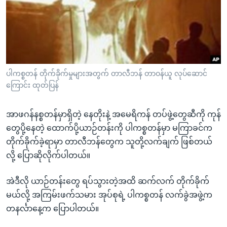
အ
သုတပဒေသာ အင်္ဂလိပ်စာ
ညွန်း
Learning English
စာမျက်နှာ
သို့
ဗွီအိုအေ လူမှုကွန်ယက်များ
ကျော်
ကြည့်
ပါကစ္စတန် တိုက်ခိုက်မှုများအတွက် တာလီဘန် တာဝန်ယူ လုပ်ဆောင်
ရန်
ကြောင်း ထုတ်ပြန်
ဘာသာစကားများ
ရှာဖွေ
ရန်
အာဖဂန်နစ္စတန်မှာရှိတဲ့ နေတိုးနဲ့ အမေရိကန် တပ်ဖွဲ့တွေဆီကို ကုန်
နေရာ
တွေပို့နေတဲ့ ထောက်ပို့ယာဉ်တန်းကို ပါကစ္စတန်မှာ မကြာခင်က
သို့
တိုက်ခိုက်ခဲ့ရာမှာ တာလီဘန်တွေက သူတို့လက်ချက် ဖြစ်တယ်
ကျော်
လို့ ပြောဆိုလိုက်ပါတယ်။
ရန်
အဲဒီလို ယာဉ်တန်းတွေ ရပ်သွားတဲ့အထိ ဆက်လက် တိုက်ခိုက်
မယ်လို့ အကြမ်းဖက်သမား အုပ်စုရဲ့ ပါကစ္စတန် လက်ခွဲအဖွဲ့က
တနင်္လာနေ့က ပြောပါတယ်။