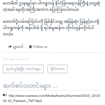
မဟာမိတ် ဌာနချုပ်မှာ ပါကစ္စတန် နိုင်ငံခြားရေးဝန်ကြီးနဲ့ တွေ့ဆုံ
တဲ့အခါ နေတိုးအကြီးအကဲက ပြောကြားပါတယ်။
ထောက်ပို့လမ်းကြောင်းကို ဖြစ်နိုင်သမျှ အမြန်ဆုံး ပြန်ဖွင့်ပေးဖို့
ပါကစ္စတန်ကို အန်းဒါးစ် ဖို့ ရပ်စ်မူဆန်က တိုက်တွန်းလိုက်ပါ
တယ်။
မျှဝေပါ
Follow us
This item is part of
ထုတ်လွှင့်ခဲ့ပြီး သတင်းများ
နိုင်ငံတကာ
ဆက်စပ်သတင်းများ ...
http://www.voanews.com/MediaAssets2/burmese/2010_10/10-
04-10_Pakistan_TMT.Mp3