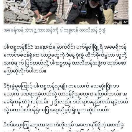
အ
သုတပဒေသာ အင်္ဂလိပ်စာ
ညွန်း
Learning English
စာမျက်နှာ
သို့
ဗွီအိုအေ လူမှုကွန်ယက်များ
အမေရိကန် သံအဖွဲ့ ကားတန်းကို ပါကစ္စတန် တာလီဘန် ဗုံးခွဲ
ကျော်
ကြည့်
ပါကစ္စတန်နိုင်ငံ အနောက်မြောက်ပိုင်း ပက်ရှ်ဝါမြို့ရှိ အမေရိကန်
ရန်
ဘာသာစကားများ
ကောင်စစ်ဝန်ရုံးက ယာဉ်တွေကို ဒီနေ့ ဗုံးခွဲ တိုက်ခိုက်မှုဟာ သူတို့
ရှာဖွေ
လက်ချက် ဖြစ်တယ်လို့ ပါကစ္စတန် တာလီဘန်အဖွဲ့က ထုတ်ဖော်
ရန်
ပြောဆိုလိုက်ပါတယ်။
နေရာ
သို့
ဒီဗုံးခွဲမှုကြောင့် ပါကစ္စတန်လူမျိုး တယောက် သေဆုံးပြီး ၁၁
ကျော်
ယောက် ဒဏ်ရာရခဲ့တယ်လို့ တာဝန်ရှိသူတွေက ပြောပါတယ်။ အ
ရန်
မေရိကန် သံရုံးဝန်ထမ်း ၂ ဦးလည်း ဒဏ်ရာအနည်းငယ် ရခဲ့တယ်
လို့ ကောင်စစ်ဝန်ရုံး ပြောရေးဆိုခွင့် ရှိသူက ဆိုပါတယ်။
ဒီစစ်သွေးကြွတွေဟာ ၅၀ ကီလိုဂရမ် အလေးချိန်ရှိတဲ့ ဖောက်ခွဲ