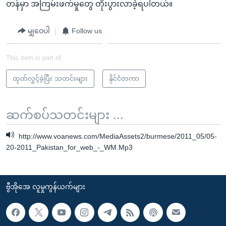
တန်မှာ အကြမ်းဖက်မှုတွေ တိုးပွားလာခဲ့ရပါတယ်။
မျှဝေပါ
Follow us
This item is part of
ထုတ်လွှင့်ခဲ့ပြီး သတင်းများ
နိုင်ငံတကာ
ဆက်စပ်သတင်းများ ...
http://www.voanews.com/MediaAssets2/burmese/2011_05/05-
20-2011_Pakistan_for_web_-_WM.Mp3
ဗွီအိုအေ လူမှုကွန်ယက်များ