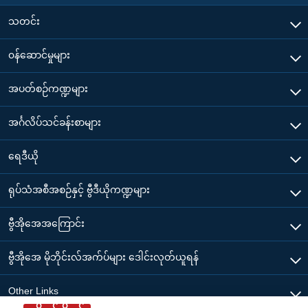
သတင်း
၀န်ဆောင်မှုများ
အပတ်စဉ်ကဏ္ဍများ
အင်္ဂလိပ်သင်ခန်းစာများ
ရေဒီယို
ရုပ်သံအစီအစဉ်နှင့် ဗွီဒီယိုကဏ္ဍများ
ဗွီအိုအေအကြောင်း
ဗွီအိုအေ မိုဘိုင်းလ်အက်ပ်များ ဒေါင်းလုတ်ယူရန်
Other Links