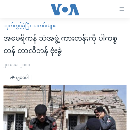
သုံး
ရ
လွယ်ကူ
ထုတ်လွှင့်ခဲ့ပြီး သတင်းများ
မူလစာမျက်နှာ
စေ
အမေရိကန် သံအဖွဲ့ ကားတန်းကို ပါကစ္စ
မြန်မာ
သည့်
တန် တာလီဘန် ဗုံးခွဲ
ကမ္ဘာ့သတင်းများ
Link
ဗွီဒီယို
နိုင်ငံတကာ
၂၀ ေမ၊ ၂၀၁၁
များ
သတင်းလွတ်လပ်ခွင့်
အမေရိကန်
ပင်မ
မျှဝေပါ
ရပ်ဝန်းတခု လမ်းတခု အလွန်
တရုတ်
အကြောင်းအရာ
သို့
အင်္ဂလိပ်စာလေ့လာမယ်
အစ္စရေး-ပါလက်စတိုင်း
ကျော်
အပတ်စဉ်ကဏ္ဍများ
အမေရိကန်သုံးအီဒီယံ
ကြည့်
ရေဒီယိုနှင့်ရုပ်သံ အချက်အလက်များ
မကြေးမုံရဲ့ အင်္ဂလိပ်စာ
ရေဒီယို
ရန်
ပင်မ
ရေဒီယို/တီဗွီအစီအစဉ်
ရုပ်ရှင်ထဲက အင်္ဂလိပ်စာ
တီဗွီ