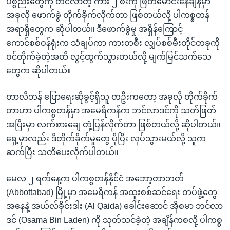
ပစ္စည်းတွေကို တင်လာတဲ့ ကား ၂ စီးကို ဖြတ်မောင်းနေချိန်မှာ
အခုလို ဖောက်ခွဲ တိုက်ခိုက်လိုက်တာ ဖြစ်တယ်လို့ ပါကစ္စတန်
အရာရှိတွေက ဆိုပါတယ်။ ဒီဖောက်ခွဲမှု အရှိန်ကြောင့်
ကောင်စစ်ဝန်ရုံးက သံချပ်ကာ ကားတစီး လျှပ်စစ်မီးတိုင်တခုကို
ဝင်တိုက်ခဲ့တဲ့အထိ လွင့်ထွက်သွားတယ်လို့ မျက်မြင်သက်သေ
တွေက ဆိုပါတယ်။
တာလီဘန် ပြောရေးဆိုခွင့်ရှိသူ တဦးကတော့ အခုလို တိုက်ခိုက်
တာဟာ ပါကစ္စတန်မှာ အမေရိကန်က ဘင်လာဒင်ကို သတ်ဖြတ်
အပြီးမှာ လက်စားချေ တုံ့ပြန်လိုက်တာ ဖြစ်တယ်လို့ ဆိုပါတယ်။
ရှေ့မှာလည်း ဒီတိုက်ခိုက်မှုတွေ ပိုပြီး လုပ်သွားမယ်လို့ သူက
ဆက်ပြီး သတိပေးလိုက်ပါတယ်။
မေလ ၂ ရက်နေ့က ပါကစ္စတန်နိုင်ငံ အဘော့တာဘတ်
(Abbottabad) မြို့မှာ အမေရိကန် အထူးစစ်ဆင်ရေး တပ်ဖွဲ့တွေ
အနေနဲ့ အယ်လ်ခိုင်းဒါး (Al Qaida) ခေါင်းဆောင် အိုစမာ ဘင်လာ
ဒင် (Osama Bin Laden) ကို သုတ်သင်ခဲ့တဲ့ အချိန်ကစလို့ ပါကစ္စ