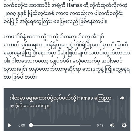
လက်စတိုင်း အာဏာပိုင် အဖွဲ့ကို Hamas တို့ တိုက်ထုတ်လိုက်တဲ့
၂၀၀၇ ခုနှစ် ပြည်တွင်းစစ် ကာလ ကတည်းက ပါလက်စတိုင်း
စင်ပြိုင် အစိုးရတွေကြား မပြေမလည် ဖြစ်နေတာပါ။
ဟာမတ်စ်နဲ့ ဖာတာ တို့က ကိုယ်စားလှယ်တွေ အီဂျစ်
ထောက်လှမ်းရေး တာဝန်ရှိသူတွေနဲ့ ကိုင်ရိုမြို့တော်မှာ သီးခြားစီ
ဆွေးနွေးခဲ့ကြပြီးနောက်မှာ ဒီဆုံးဖြတ်ချက် သတင်းထွက်လာတာ
ပါ။ ဂါဇာဒေသကတော့ လျှပ်စစ်မီး မလုံလောက်မှု အပါအဝင်
လူသားချင်း စာနာထောက်ထားမှုဆိုင်ရာ ဘေးဒုက္ခနဲ့ ကြုံတွေ့နေရ
တာ ဖြစ်ပါတယ်။
ဂါဇာမှာ ရွေးကောက်ပွဲလုပ်မယ်လို့ Hamas ကြေညာ
by
ဗွီအိုအေသတင်းဌာန
No media source currently available
0:00
0:49