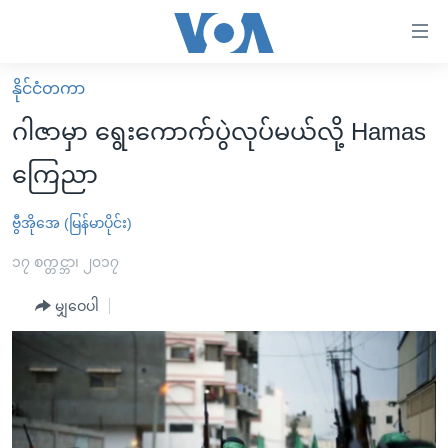
သုံး
ရ
လွယ်ကူ
နိုင်ငံတကာ
မူလစာမျက်နှာ
စေ
ဂါဇာမှာ ရွေးကောက်ပွဲလုပ်မယ်လို့ Hamas
မြန်မာ
သည့်
ကြေညာ
ကမ္ဘာ့သတင်းများ
Link
ဗွီဒီယို
နိုင်ငံတကာ
ဗွီအိုအေ (မြန်မာပိုင်း)
များ
သတင်းလွတ်လပ်ခွင့်
အမေရိကန်
၁၇ စက္တင္ဘာ၊ ၂၀၁၇
ပင်မ
ရပ်ဝန်းတခု လမ်းတခု အလွန်
တရုတ်
အကြောင်းအရာ
မျှဝေပါ
သို့
အင်္ဂလိပ်စာလေ့လာမယ်
အစ္စရေး-ပါလက်စတိုင်း
ကျော်
အပတ်စဉ်ကဏ္ဍများ
အမေရိကန်သုံးအီဒီယံ
ကြည့်
ရေဒီယိုနှင့်ရုပ်သံ အချက်အလက်များ
မကြေးမုံရဲ့ အင်္ဂလိပ်စာ
ရေဒီယို
ရန်
ပင်မ
ရေဒီယို/တီဗွီအစီအစဉ်
ရုပ်ရှင်ထဲက အင်္ဂလိပ်စာ
တီဗွီ