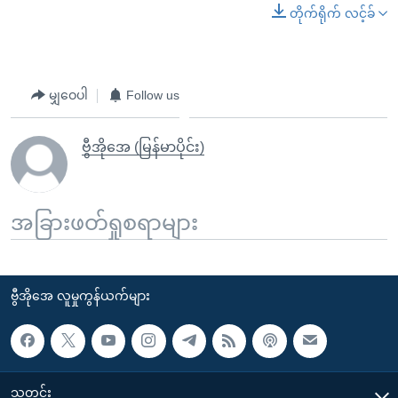
တိုက်ရိုက် လင့်ခ်
မျှဝေပါ
Follow us
ဗွီအိုအေ (မြန်မာပိုင်း)
အခြားဖတ်ရှုစရာများ
ဗွီအိုအေ လူမှုကွန်ယက်များ
သတင်း