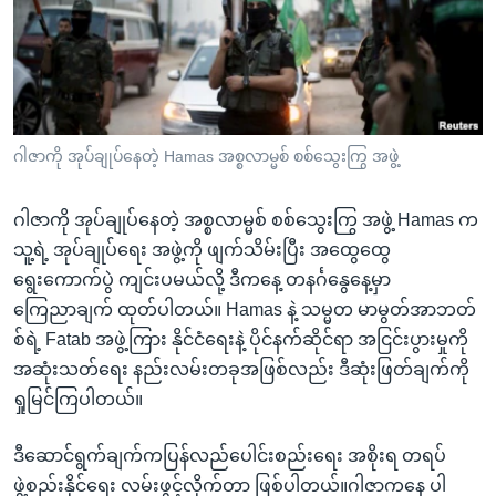
အ
သုတပဒေသာ အင်္ဂလိပ်စာ
ညွန်း
Learning English
စာမျက်နှာ
သို့
ဗွီအိုအေ လူမှုကွန်ယက်များ
ကျော်
ကြည့်
ဂါဇာကို အုပ်ချုပ်နေတဲ့ Hamas အစ္စလာမ္မစ် စစ်သွေးကြွ အဖွဲ့
ရန်
ဘာသာစကားများ
ရှာဖွေ
ဂါဇာကို အုပ်ချုပ်နေတဲ့ အစ္စလာမ္မစ် စစ်သွေးကြွ အဖွဲ့ Hamas က
ရန်
သူ့ရဲ့ အုပ်ချုပ်ရေး အဖွဲ့ကို ဖျက်သိမ်းပြီး အထွေထွေ
နေရာ
ရွေးကောက်ပွဲ ကျင်းပမယ်လို့ ဒီကနေ့ တနင်္ဂနွေနေ့မှာ
သို့
ကြေညာချက် ထုတ်ပါတယ်။ Hamas နဲ့ သမ္မတ မာမွတ်အာဘတ်
ကျော်
စ်ရဲ့ Fatab အဖွဲ့ကြား နိုင်ငံရေးနဲ့ ပိုင်နက်ဆိုင်ရာ အငြင်းပွားမှုကို
ရန်
အဆုံးသတ်ရေး နည်းလမ်းတခုအဖြစ်လည်း ဒီဆုံးဖြတ်ချက်ကို
ရှုမြင်ကြပါတယ်။
ဒီဆောင်ရွက်ချက်ကပြန်လည်ပေါင်းစည်းရေး အစိုးရ တရပ်
ဖွဲ့စည်းနိုင်ရေး လမ်းဖွင့်လိုက်တာ ဖြစ်ပါတယ်။ဂါဇာကနေ ပါ