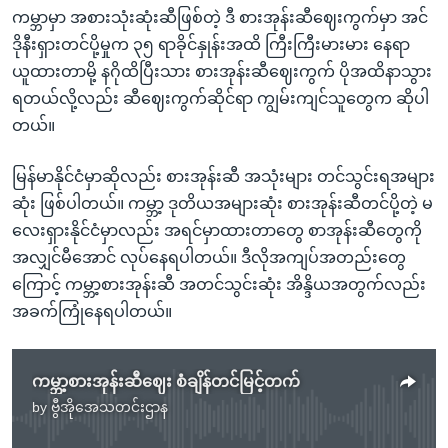
ကမ္ဘာမှာ အစားသုံးဆုံးဆီဖြစ်တဲ့ ဒီ စားအုန်းဆီဈေးကွက်မှာ အင်
ဒိုနီးရှားတင်ပို့မှုက ၃၅ ရာခိုင်နှုန်းအထိ ကြီးကြီးမားမား နေရာ
ယူထားတာမို့ နဂိုထိပြီးသား စားအုန်းဆီဈေးကွက် ပိုအထိနာသွား
ရတယ်လို့လည်း ဆီဈေးကွက်ဆိုင်ရာ ကျွမ်းကျင်သူတွေက ဆိုပါ
တယ်။
မြန်မာနိုင်ငံမှာဆိုလည်း စားအုန်းဆီ အသုံးများ တင်သွင်းရအများ
ဆုံး ဖြစ်ပါတယ်။ ကမ္ဘာ့ ဒုတိယအများဆုံး စားအုန်းဆီတင်ပို့တဲ့ မ
လေးရှားနိုင်ငံမှာလည်း အရင်မှာထားတာတွေ စာအုန်းဆီတွေကို
အလျှင်မီအောင် လုပ်နေရပါတယ်။ ဒီလိုအကျပ်အတည်းတွေ
ကြောင့် ကမ္ဘာ့စားအုန်းဆီ အတင်သွင်းဆုံး အိန္ဒိယအတွက်လည်း
အခက်ကြုံနေရပါတယ်။
ကမ္ဘာ့စားအုန်းဆီဈေး စံချိန်တင်မြင့်တက်
by
ဗွီအိုအေသတင်းဌာန
No media source currently available