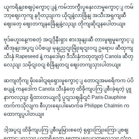
ယူကရိနျးစဈပှဲကွောင့ျနဲ့ ကမ်ဘာကွီးပူနှေးလာမှုကွောင့ျ ကမ်
ဘာ့ဈေးကှကျ နဂိုတညျးက ယိုငျနဲ့လာခြိနျ အသီးအရှကျဆီ
ဈေးတှေ ဈေးတကျနခြေိနျနဲ့လညျး တိုကျဆိုငျနပေါတယျ။
ဗုဒ်ဓဟူးနေ့ကစတဲ့ အငျဒိုနီးရှား စားအုနျးဆီ တားမွဈမှုကွောင့ျ
ဆီအုနျးအပွငျ ပဲပိစပျ၊ မုနျညှငျးမြိုးရငျးဝငျ ဥရောပ ဆီထှကျ
သီးနှံ Rapeseed နဲ့ ကနဒေါမှာ ဒီသီးနှံကထုတျတဲ့ Canola ဆီတှ
လေညျး သမိုငျးဝငျ စံခြိနျတငျ ဈေးတကျသှားပါတယျ။
ဆကျတိုကျ မိုးခေါငျရရှေားမူကွောင့ျ တောငျအမရေိကက ပဲပိ
စပျနဲ့ ကနဒေါက Canola သီးနှံတှေ ထိခိုကျပကြျစီးခဲ့ရတဲ့ ပွူ
နာကလညျး ရှိထားတယျလို့ ပွငျသဈနိုငျငံ Paris-Dauphine
တက်ကသိုလျက စီးပှားရေးပါမောက်ခ Philippe Chalmin က
ထောကျပွပါတယျ။
ဒါ့အပွငျ ထိခိုကျပကြျစီးမှုမြားစတေဲ့ ရုရှားကြုးကြောျစဈ
ကွောင့ျလညျး ယူကရိနျးက နကွောပနျးပငျတှလေညျး လုံးဝ