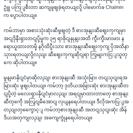
ဥူုံ ပကြျစီးတာ ဆကျဖွဈခဲ့ရတယျလို့ ပါမောက်ခ Chalmin
က ပွောပါတယျ။
ကမ်ဘာမှာ အစားသုံးဆုံးဆီဖွဈတဲ့ ဒီ စားအုနျးဆီဈေးကှကျမှာ
အငျဒိုနီးရှားတငျပို့မှုက ၃၅ ရာခိုငျနှုနျးအထိ ကွီးကွီးမားမား န
ရောယူထားတာမို့ နဂိုထိပွီးသား စားအုနျးဆီဈေးကှကျ ပိုအထိနာ
သှားရတယျလို့လညျး ဆီဈေးကှကျဆိုငျရာ ကြှမျးကငြျသူတှ
ကေ ဆိုပါတယျ။
မွနျမာနိုငျငံမှာဆိုလညျး စားအုနျးဆီ အသုံးမြား တငျသှငျးရအ
မြားဆုံး ဖွဈပါတယျ။ ကမ်ဘာ့ ဒုတိယအမြားဆုံး စားအုနျးဆီတ
ငျပို့တဲ့ မလေးရှားနိုငျငံမှာလညျး အရငျမှာထားတာတှေ စာအုနျး
ဆီတှကေို အလြှငျမီအောငျ လုပျနရေပါတယျ။ ဒီလိုအကပြျအ
တညျးတှကွေောင့ျ ကမ်ဘာ့စားအုနျးဆီ အတငျသှငျးဆုံး အိန်
ဒိယအတှကျလညျး အခကျကွုံနရေပါတယျ။