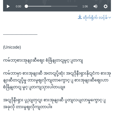
0:00
1:06
တိုက်ရိုက် လင့်ခ်
---------------------------
(Unicode)
ကမ်ဘာ့စားအုနျးဆီဈေး စံခြိနျတငျမွင့ျတကျ
ကမ်ဘာမှာ စားအုနျးဆီ အတငျပို့ဆုံး အငျဒိုနီးရှားနိုငျငံက စားအု
နျးဆီတငျပို့မှု တားမွဈလိုကျတာကွောင့ျ စားအုနျးဆီဈေးဟာ
စံခြိနျတငျ မွင့ျတကျသှားပါတယျ။
အငျဒိုနီးရှား ပွညျတှငျး စားအုနျးဆီ ပွတျလပျလာမှုကွောင့ျ
အခုလို တားမွဈလိုကျတာပါ။