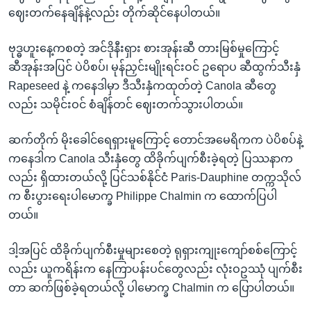
ဈေးတက်နေချိန်နဲ့လည်း တိုက်ဆိုင်နေပါတယ်။
ဗုဒ္ဓဟူးနေ့ကစတဲ့ အင်ဒိုနီးရှား စားအုန်းဆီ တားမြစ်မှုကြောင့်
ဆီအုန်းအပြင် ပဲပိစပ်၊ မုန်ညှင်းမျိုးရင်းဝင် ဥရောပ ဆီထွက်သီးနှံ
Rapeseed နဲ့ ကနေဒါမှာ ဒီသီးနှံကထုတ်တဲ့ Canola ဆီတွေ
လည်း သမိုင်းဝင် စံချိန်တင် ဈေးတက်သွားပါတယ်။
ဆက်တိုက် မိုးခေါင်ရေရှားမူကြောင့် တောင်အမေရိကက ပဲပိစပ်နဲ့
ကနေဒါက Canola သီးနှံတွေ ထိခိုက်ပျက်စီးခဲ့ရတဲ့ ပြဿနာက
လည်း ရှိထားတယ်လို့ ပြင်သစ်နိုင်ငံ Paris-Dauphine တက္ကသိုလ်
က စီးပွားရေးပါမောက္ခ Philippe Chalmin က ထောက်ပြပါ
တယ်။
ဒါ့အပြင် ထိခိုက်ပျက်စီးမှုများစေတဲ့ ရုရှားကျုးကျော်စစ်ကြောင့်
လည်း ယူကရိန်းက နေကြာပန်းပင်တွေလည်း လုံးဝဥဿုံ ပျက်စီး
တာ ဆက်ဖြစ်ခဲ့ရတယ်လို့ ပါမောက္ခ Chalmin က ပြောပါတယ်။