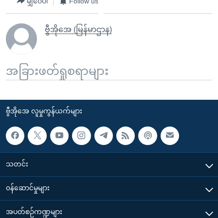
မျှဝေပါ
Follow us
ဗွီအိုအေ (မြန်မာဌာန)
အခြားဖတ်ရှုစရာများ
ဗွီအိုအေ လူမှုကွန်ယက်များ
သတင်း
၀န်ဆောင်မှုများ
အပတ်စဉ်ကဏ္ဍများ