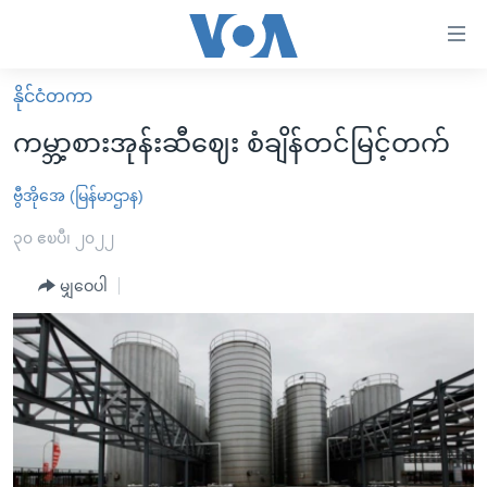
သုံး
ရ
လွယ်ကူ
နိုင်ငံတကာ
မူလစာမျက်နှာ
စေ
ကမ္ဘာ့စားအုန်းဆီဈေး စံချိန်တင်မြင့်တက်
မြန်မာ
သည့်
ကမ္ဘာ့သတင်းများ
ဗွီအိုအေ (မြန်မာဌာန)
Link
ဗွီဒီယို
နိုင်ငံတကာ
၃၀ ဧၿပီ၊ ၂၀၂၂
များ
သတင်းလွတ်လပ်ခွင့်
အမေရိကန်
မျှဝေပါ
ပင်မ
ရပ်ဝန်းတခု လမ်းတခု အလွန်
တရုတ်
အကြောင်းအရာ
သို့
အင်္ဂလိပ်စာလေ့လာမယ်
အစ္စရေး-ပါလက်စတိုင်း
ကျော်
အပတ်စဉ်ကဏ္ဍများ
အမေရိကန်သုံးအီဒီယံ
ကြည့်
ရေဒီယိုနှင့်ရုပ်သံ အချက်အလက်များ
မကြေးမုံရဲ့ အင်္ဂလိပ်စာ
ရေဒီယို
ရန်
ပင်မ
ရေဒီယို/တီဗွီအစီအစဉ်
ရုပ်ရှင်ထဲက အင်္ဂလိပ်စာ
တီဗွီ