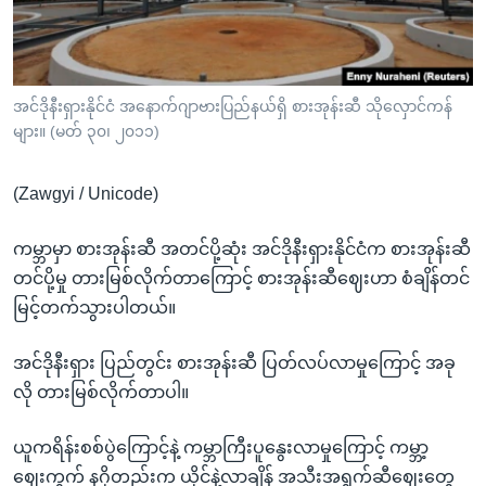
အ
သုတပဒေသာ အင်္ဂလိပ်စာ
ညွန်း
Learning English
စာမျက်နှာ
သို့
ဗွီအိုအေ လူမှုကွန်ယက်များ
အင်ဒိုနီးရှားနိုင်ငံ အနောက်ဂျာဗားပြည်နယ်ရှိ စားအုန်းဆီ သိုလှောင်ကန်
ကျော်
များ။ (မတ် ၃၀၊ ၂၀၁၁)
ကြည့်
ရန်
(Zawgyi / Unicode)
ဘာသာစကားများ
ရှာဖွေ
ရန်
ကမ္ဘာမှာ စားအုန်းဆီ အတင်ပို့ဆုံး အင်ဒိုနီးရှားနိုင်ငံက စားအုန်းဆီ
နေရာ
တင်ပို့မှု တားမြစ်လိုက်တာကြောင့် စားအုန်းဆီဈေးဟာ စံချိန်တင်
သို့
မြင့်တက်သွားပါတယ်။
ကျော်
ရန်
အင်ဒိုနီးရှား ပြည်တွင်း စားအုန်းဆီ ပြတ်လပ်လာမှုကြောင့် အခု
လို တားမြစ်လိုက်တာပါ။
ယူကရိန်းစစ်ပွဲကြောင့်နဲ့ ကမ္ဘာကြီးပူနွေးလာမှုကြောင့် ကမ္ဘာ့
ဈေးကွက် နဂိုတည်းက ယိုင်နဲ့လာချိန် အသီးအရွက်ဆီဈေးတွေ