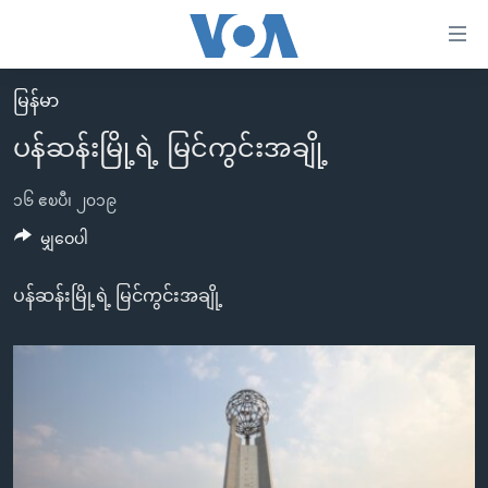
သုံး
ရ
လွယ်ကူ
မြန်မာ
မူလစာမျက်နှာ
စေ
ပန်ဆန်းမြို့ရဲ့ မြင်ကွင်းအချို့
မြန်မာ
သည့်
ကမ္ဘာ့သတင်းများ
၁၆ ဧၿပီ၊ ၂၀၁၉
Link
ဗွီဒီယို
နိုင်ငံတကာ
မျှဝေပါ
များ
သတင်းလွတ်လပ်ခွင့်
အမေရိကန်
ပင်မ
ပန်ဆန်းမြို့ရဲ့ မြင်ကွင်းအချို့
ရပ်ဝန်းတခု လမ်းတခု အလွန်
တရုတ်
အကြောင်းအရာ
သို့
အင်္ဂလိပ်စာလေ့လာမယ်
အစ္စရေး-ပါလက်စတိုင်း
ကျော်
အပတ်စဉ်ကဏ္ဍများ
အမေရိကန်သုံးအီဒီယံ
ကြည့်
ရေဒီယိုနှင့်ရုပ်သံ အချက်အလက်များ
မကြေးမုံရဲ့ အင်္ဂလိပ်စာ
ရေဒီယို
ရန်
ပင်မ
ရေဒီယို/တီဗွီအစီအစဉ်
ရုပ်ရှင်ထဲက အင်္ဂလိပ်စာ
တီဗွီ