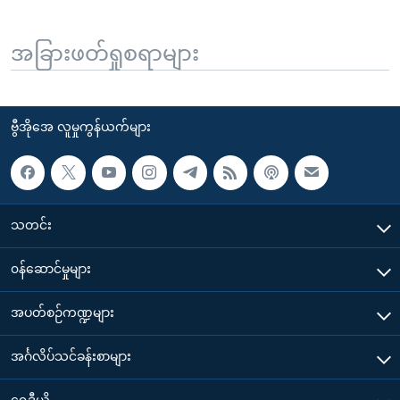
အခြားဖတ်ရှုစရာများ
ဗွီအိုအေ လူမှုကွန်ယက်များ
သတင်း
၀န်ဆောင်မှုများ
အပတ်စဉ်ကဏ္ဍများ
အင်္ဂလိပ်သင်ခန်းစာများ
ရေဒီယို