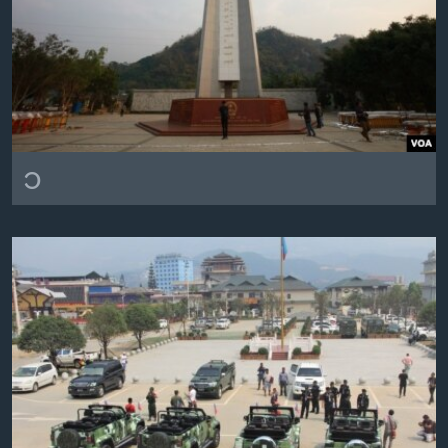
အ
သုတပဒေသာ အင်္ဂလိပ်စာ
ညွန်း
Learning English
စာမျက်နှာ
သို့
ဗွီအိုအေ လူမှုကွန်ယက်များ
ကျော်
ကြည့်
ရန်
၁
ဘာသာစကားများ
ရှာဖွေ
ရန်
နေရာ
သို့
ကျော်
ရန်