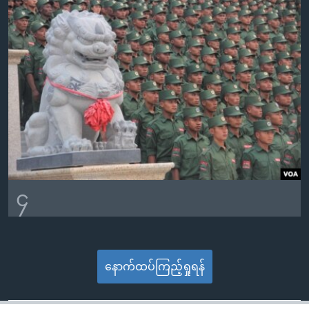
၄
နောက်ထပ်ကြည့်ရှုရန်