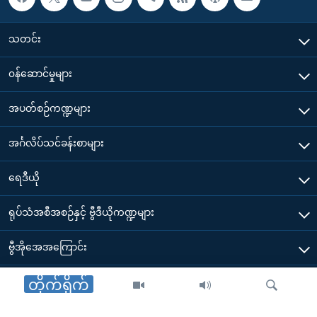
သတင်း
၀န်ဆောင်မှုများ
အပတ်စဉ်ကဏ္ဍများ
အင်္ဂလိပ်သင်ခန်းစာများ
ရေဒီယို
ရုပ်သံအစီအစဉ်နှင့် ဗွီဒီယိုကဏ္ဍများ
ဗွီအိုအေအကြောင်း
ဗွီအိုအေ မိုဘိုင်းလ်အက်ပ်များ ဒေါင်းလုတ်ယူရန်
တိုက်ရိုက်
Other Links