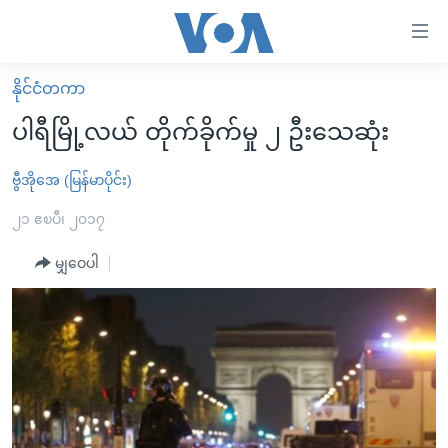
သုံး
ရ
လွယ်ကူ
နိုင်ငံတကာ
မူလစာမျက်နှာ
စေ
ပါရီမြို့လယ် တိုက်ခိုက်မှု ၂ ဦးသေဆုံး
မြန်မာ
သည့်
ကမ္ဘာ့သတင်းများ
ဗွီအိုအေ (မြန်မာပိုင်း)
Link
ဗွီဒီယို
နိုင်ငံတကာ
၂၁ ဧၿပီ၊ ၂၀၁၇
များ
သတင်းလွတ်လပ်ခွင့်
အမေရိကန်
မျှဝေပါ
ပင်မ
ရပ်ဝန်းတခု လမ်းတခု အလွန်
တရုတ်
အကြောင်းအရာ
သို့
အင်္ဂလိပ်စာလေ့လာမယ်
အစ္စရေး-ပါလက်စတိုင်း
ကျော်
အပတ်စဉ်ကဏ္ဍများ
အမေရိကန်သုံးအီဒီယံ
ကြည့်
ရေဒီယိုနှင့်ရုပ်သံ အချက်အလက်များ
မကြေးမုံရဲ့ အင်္ဂလိပ်စာ
ရေဒီယို
ရန်
ပင်မ
ရေဒီယို/တီဗွီအစီအစဉ်
ရုပ်ရှင်ထဲက အင်္ဂလိပ်စာ
တီဗွီ