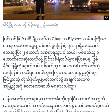
အ
သုတပဒေသာ အင်္ဂလိပ်စာ
ညွန်း
Learning English
စာမျက်နှာ
သို့
ဗွီအိုအေ လူမှုကွန်ယက်များ
ပါရီမြို့လယ် တိုက်ခိုက်မှု ၂ ဦးသေဆုံး
ကျော်
ကြည့်
ပြင်သစ်နိုင်ငံ ပါရီမြို့လယ်က Champs-Elysees လမ်းမကြီးမှာ
ရန်
သေနတ်သမားတွေရဲ့ ပစ်ခတ်မှုကြောင့် ရဲအရာရှိတယောက်
ဘာသာစကားများ
ရှာဖွေ
သေဆုံးပြီး ၂ ယောက် ဒဏ်ရာရသွားပါတယ်။ ပစ်ခတ်သူ ၁
ရန်
ယောက်သေဆုံးတယ်လို့ ပြင်သစ်ရဲတပ်ဖွဲ့ကပြောပေမဲ့ ဖြစ်
နေရာ
နိုင်ခြေရှိတဲ့နောက်ထပ် ပစ်ခတ်သူ ၁ ယောက်နဲ့ ပတ်သက်တဲ့
သို့
အကြောင်း မသိရသေးပါဘူး။ ကြာသပတေးနေ့ ညပိုင်းမှာ
ကျော်
ဖြစ်ပွားတဲ့ တိုက်ခိုက်မှုနဲ့ပတ်သက်လို့ အချက်အလက်
ရန်
အပြည့်အစုံ လောလောဆယ် မရသေးပါဘူး။
မြေအောက်ဘူတာနားမှာ ကားတစီးထိုးရပ်ပြီး ကားထဲက ထွက်
လာသူတယောက်က စက်သေနတ်တလက်နဲ့ စတင်ပစ်ခတ်ခဲ့တယ်