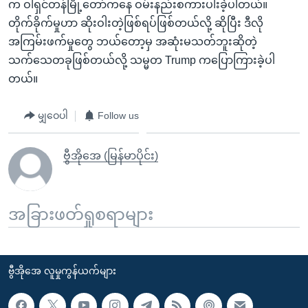
က ဝါရှင်တန်မြို့တော်ကနေ ဝမ်းနည်းစကားပါးခဲ့ပါတယ်။
တိုက်ခိုက်မှုဟာ ဆိုးဝါးတဲ့ဖြစ်ရပ်ဖြစ်တယ်လို့ ဆိုပြီး ဒီလို
အကြမ်းဖက်မှုတွေ ဘယ်တော့မှ အဆုံးမသတ်ဘူးဆိုတဲ့
သက်သေတခုဖြစ်တယ်လို့ သမ္မတ Trump ကပြောကြားခဲ့ပါ
တယ်။
မျှဝေပါ
Follow us
ဗွီအိုအေ (မြန်မာပိုင်း)
အခြားဖတ်ရှုစရာများ
ဗွီအိုအေ လူမှုကွန်ယက်များ