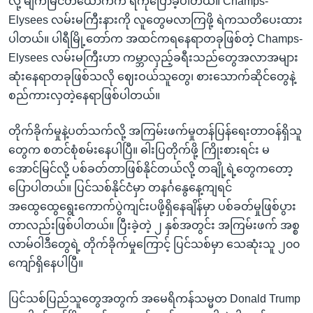
လို့ မျက်မြင်တယောက်က ရဲကိုပြောခဲ့ပါတယ်။ Champs-
Elysees လမ်းမကြီးနားကို လူတွေမလာကြဖို့ ရဲကသတိပေးထား
ပါတယ်။ ပါရီမြို့တော်က အထင်ကရနေရာတခုဖြစ်တဲ့ Champs-
Elysees လမ်းမကြီးဟာ ကမ္ဘာလှည့်ခရီးသည်တွေအလာအများ
ဆုံးနေရာတခုဖြစ်သလို ဈေးဝယ်သူတွေ၊ စားသောက်ဆိုင်တွေနဲ့
စည်ကားလှတဲ့နေရာဖြစ်ပါတယ်။
တိုက်ခိုက်မှုနဲ့ပတ်သက်လို့ အကြမ်းဖက်မှုတန်ပြန်ရေးတာဝန်ရှိသူ
တွေက စတင်စုံစမ်းနေပါပြီ။ ဓါးပြတိုက်ဖို့ ကြိုးစားရင်း မ
အောင်မြင်လို့ ပစ်ခတ်တာဖြစ်နိုင်တယ်လို့ တချို့ရဲ့တွေကတော့
ပြောပါတယ်။ ပြင်သစ်နိုင်ငံမှာ တနင်္ဂနွေနေ့ကျရင်
အထွေထွေရွေးကောက်ပွဲကျင်းပဖို့ရှိနေချိန်မှာ ပစ်ခတ်မှုဖြစ်ပွား
တာလည်းဖြစ်ပါတယ်။ ပြီးခဲ့တဲ့ ၂ နှစ်အတွင်း အကြမ်းဖက် အစ္စ
လာမ်ဝါဒီတွေရဲ့ တိုက်ခိုက်မှုကြောင့် ပြင်သစ်မှာ သေဆုံးသူ ၂၀၀
ကျော်ရှိနေပါပြီ။
ပြင်သစ်ပြည်သူတွေအတွက် အမေရိကန်သမ္မတ Donald Trump