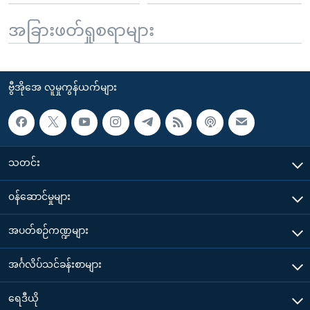
အခြားဖတ်ရှုစရာများ
ဗွီအိုအေ လူမှုကွန်ယက်များ
သတင်း
၀န်ဆောင်မှုများ
အပတ်စဉ်ကဏ္ဍများ
အင်္ဂလိပ်သင်ခန်းစာများ
ရေဒီယို