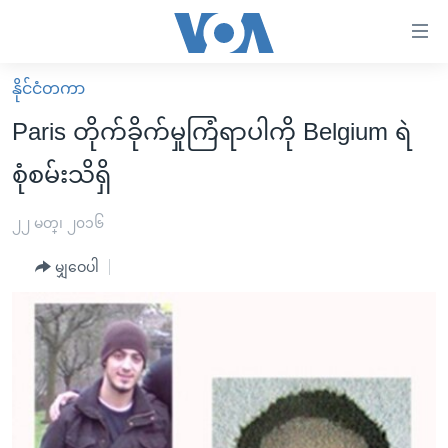
သုံး
ရ
လွယ်ကူ
နိုင်ငံတကာ
မူလစာမျက်နှာ
စေ
Paris တိုက်ခိုက်မှုကြံရာပါကို Belgium ရဲ
မြန်မာ
သည့်
စုံစမ်းသိရှိ
ကမ္ဘာ့သတင်းများ
Link
ဗွီဒီယို
နိုင်ငံတကာ
၂၂ မတ္၊ ၂၀၁၆
များ
သတင်းလွတ်လပ်ခွင့်
အမေရိကန်
ပင်မ
မျှဝေပါ
ရပ်ဝန်းတခု လမ်းတခု အလွန်
တရုတ်
အကြောင်းအရာ
သို့
အင်္ဂလိပ်စာလေ့လာမယ်
အစ္စရေး-ပါလက်စတိုင်း
ကျော်
အပတ်စဉ်ကဏ္ဍများ
အမေရိကန်သုံးအီဒီယံ
ကြည့်
ရေဒီယိုနှင့်ရုပ်သံ အချက်အလက်များ
မကြေးမုံရဲ့ အင်္ဂလိပ်စာ
ရေဒီယို
ရန်
ပင်မ
ရေဒီယို/တီဗွီအစီအစဉ်
ရုပ်ရှင်ထဲက အင်္ဂလိပ်စာ
တီဗွီ