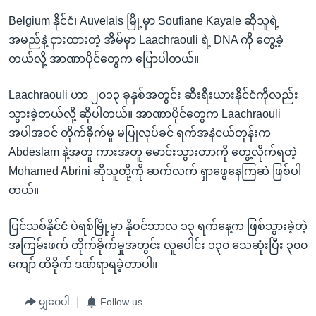
Belgium နိုင်ငံ၊ Auvelais မြို့မှာ Soufiane Kayale ဆိုသူရဲ့
အမည်နဲ့ ငှားထားတဲ့ အိမ်မှာ Laachraouli ရဲ့ DNA ကို တွေ့ခဲ့
တယ်လို့ အာဏာပိုင်တွေက ပြောပါတယ်။
Laachraouli ဟာ ၂၀၁၃ ခုနှစ်အတွင်း ဆီးရီးယားနိုင်ငံကိုလည်း
သွားခဲ့တယ်လို့ ဆိုပါတယ်။ အာဏာပိုင်တွေက Laachraouli
အပါအဝင် တိုက်ခိုက်မှု မပြုလုပ်ခင် ရက်အနဲငယ်တုန်းက
Abdeslam နဲ့အတူ ကားအတူ မောင်းသွားတာကို တွေ့လိုက်ရတဲ့
Mohamed Abrini ဆိုသူတို့ကို ဆက်လက် ရှာဖွေနေကြဆဲ ဖြစ်ပါ
တယ်။
ပြင်သစ်နိုင်ငံ ပဲရစ်မြို့မှာ နိုဝင်ဘာလ ၁၃ ရက်နေ့က ဖြစ်သွားခဲ့တဲ့
အကြမ်းဖက် တိုက်ခိုက်မှုအတွင်း လူပေါင်း ၁၃၀ သေဆုံးပြီး ၃၀၀
ကျော် ထိခိုက် ဒဏ်ရာရခဲ့တာပါ။
မျှဝေပါ
Follow us