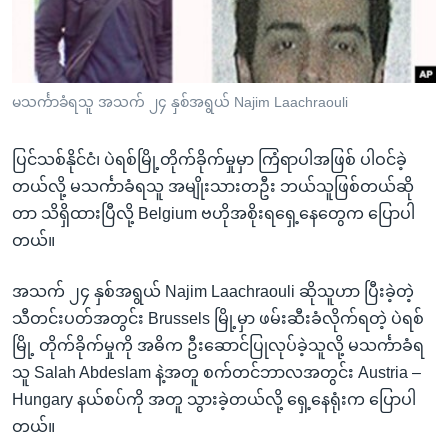
အ
သုတပဒေသာ အင်္ဂလိပ်စာ
ညွန်း
Learning English
စာမျက်နှာ
သို့
ဗွီအိုအေ လူမှုကွန်ယက်များ
မသင်္ကာခံရသူ အသက် ၂၄ နှစ်အရွယ် Najim Laachraouli
ကျော်
ကြည့်
ပြင်သစ်နိုင်ငံ၊ ပဲရစ်မြို့တိုက်ခိုက်မှုမှာ ကြံရာပါအဖြစ် ပါဝင်ခဲ့
ရန်
ဘာသာစကားများ
တယ်လို့ မသင်္ကာခံရသူ အမျိုးသားတဦး ဘယ်သူဖြစ်တယ်ဆို
ရှာဖွေ
တာ သိရှိထားပြီလို့ Belgium ဗဟိုအစိုးရရှေ့နေတွေက ပြောပါ
ရန်
တယ်။
နေရာ
သို့
အသက် ၂၄ နှစ်အရွယ် Najim Laachraouli ဆိုသူဟာ ပြီးခဲ့တဲ့
ကျော်
သီတင်းပတ်အတွင်း Brussels မြို့မှာ ဖမ်းဆီးခံလိုက်ရတဲ့ ပဲရစ်
ရန်
မြို့ တိုက်ခိုက်မှုကို အဓိက ဦးဆောင်ပြုလုပ်ခဲ့သူလို့ မသင်္ကာခံရ
သူ Salah Abdeslam နဲ့အတူ စက်တင်ဘာလအတွင်း Austria –
Hungary နယ်စပ်ကို အတူ သွားခဲ့တယ်လို့ ရှေ့နေရုံးက ပြောပါ
တယ်။