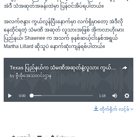
အဲဒီ သံအဆုတ်အခန်းထဲမှာ ပြန်ဝင်အိပ်ရပါတယ်။
အလက်ဇန္ဒား ကွယ်လွန်ပြီးနောက်မှာ လက်ရှိမှာတော့ အဲဒီလို
နေထိုင်ရတဲ့ သံမဏိ အဆုတ် လူသားအဖြစ် အိုကလာဟိုးမား
ပြည်နယ်၊ Shawnee က အသက် ခုနစ်ဆယ့်ငါးနှစ်အရွယ်
Martha Lillard ဆိုသူပဲ နောက်ဆုံးကျန်ရစ်ပါတယ်။
Texas ပြည်နယ်က သံမဏိအဆုတ်နဲ့လူသား ကွယ်လွန်
by
ဗွီအိုအေသတင်းဌာန
No media source currently available
0:00
1:18
တိုက်ရိုက် လင့်ခ်