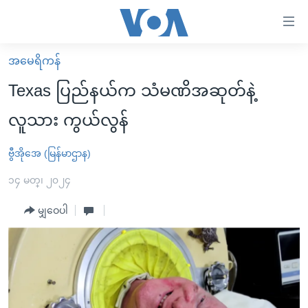
သုံး
ရ
လွယ်ကူ
အမေရိကန်
မူလစာမျက်နှာ
စေ
Texas ပြည်နယ်က သံမဏိအဆုတ်နဲ့
မြန်မာ
သည့်
လူသား ကွယ်လွန်
ကမ္ဘာ့သတင်းများ
Link
ဗွီဒီယို
နိုင်ငံတကာ
ဗွီအိုအေ (မြန်မာဌာန)
များ
သတင်းလွတ်လပ်ခွင့်
အမေရိကန်
၁၄ မတ္၊ ၂၀၂၄
ပင်မ
ရပ်ဝန်းတခု လမ်းတခု အလွန်
တရုတ်
အကြောင်းအရာ
မျှဝေပါ
သို့
အင်္ဂလိပ်စာလေ့လာမယ်
အစ္စရေး-ပါလက်စတိုင်း
ကျော်
အပတ်စဉ်ကဏ္ဍများ
အမေရိကန်သုံးအီဒီယံ
ကြည့်
ရေဒီယိုနှင့်ရုပ်သံ အချက်အလက်များ
မကြေးမုံရဲ့ အင်္ဂလိပ်စာ
ရေဒီယို
ရန်
ပင်မ
ရေဒီယို/တီဗွီအစီအစဉ်
ရုပ်ရှင်ထဲက အင်္ဂလိပ်စာ
တီဗွီ