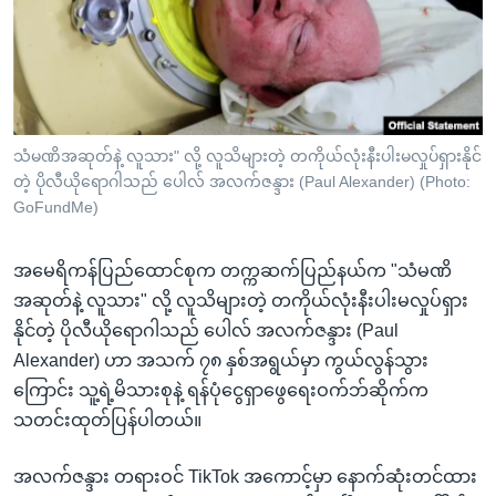
အ
သုတပဒေသာ အင်္ဂလိပ်စာ
ညွန်း
Learning English
စာမျက်နှာ
သို့
ဗွီအိုအေ လူမှုကွန်ယက်များ
ကျော်
ကြည့်
သံမဏိအဆုတ်နဲ့ လူသား" လို့ လူသိများတဲ့ တကိုယ်လုံးနီးပါးမလှုပ်ရှားနိုင်
တဲ့ ပိုလီယိုရောဂါသည် ပေါလ် အလက်ဇန္ဒား (Paul Alexander) (Photo:
ရန်
ဘာသာစကားများ
GoFundMe)
ရှာဖွေ
ရန်
အမေရိကန်ပြည်ထောင်စုက တက္ကဆက်ပြည်နယ်က "သံမဏိ
နေရာ
အဆုတ်နဲ့ လူသား" လို့ လူသိများတဲ့ တကိုယ်လုံးနီးပါးမလှုပ်ရှား
သို့
နိုင်တဲ့ ပိုလီယိုရောဂါသည် ပေါလ် အလက်ဇန္ဒား (Paul
ကျော်
Alexander) ဟာ အသက် ၇၈ နှစ်အရွယ်မှာ ကွယ်လွန်သွား
ရန်
ကြောင်း သူ့ရဲ့မိသားစုနဲ့ ရန်ပုံငွေရှာဖွေရေးဝက်ဘ်ဆိုက်က
သတင်းထုတ်ပြန်ပါတယ်။
အလက်ဇန္ဒား တရားဝင် TikTok အကောင့်မှာ နောက်ဆုံးတင်ထား