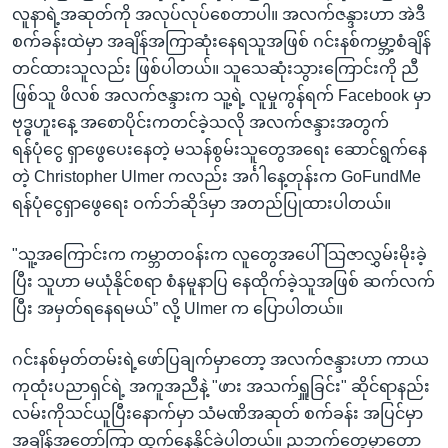
လူနာရဲ့အဆုတ်ကို အလုပ်လုပ်စေတာပါ။ အလက်ဇန္ဒားဟာ အဲဒီ
စက်ခန်းထဲမှာ အချိန်အကြာဆုံးနေရသူအဖြစ် ဂင်းနစ်ကမ္ဘာ့စံချိန်
တင်ထားသူလည်း ဖြစ်ပါတယ်။ သူသေဆုံးသွားကြောင်းကို ညီ
ဖြစ်သူ ဖိလစ် အလက်ဇန္ဒားက သူ့ရဲ့ လူမှုကွန်ရက် Facebook မှာ
ဗုဒ္ဓဟူးနေ့ အစောပိုင်းကတင်ခဲ့သလို အလက်ဇန္ဒားအတွက်
ရန်ပုံငွေ ရှာဖွေပေးနေတဲ့ မသန်စွမ်းသူတွေအရေး ဆောင်ရွက်နေ
တဲ့ Christopher Ulmer ကလည်း အင်္ဂါနေ့တုန်းက GoFundMe
ရန်ပုံငွေရှာဖွေရေး ဝက်ဘ်ဆိုဒ်မှာ အတည်ပြုထားပါတယ်။
"သူ့အကြောင်းက ကမ္ဘာတဝန်းက လူတွေအပေါ် သြဇာလွှမ်းမိုးခဲ့
ပြီး သူဟာ မယုံနိုင်စရာ စံနမူနာပြ နေထိုက်ခဲ့သူအဖြစ် ဆက်လက်
ပြီး အမှတ်ရနေရမယ်” လို့ Ulmer က ပြောပါတယ်။
ဂင်းနစ်မှတ်တမ်းရဲ့ဖော်ပြချက်မှာတော့ အလက်ဇန္ဒားဟာ ကာယ
ကုထုံးပညာရှင်ရဲ့ အကူအညီနဲ့ "ဖား အသက်ရှူခြင်း" ဆိုင်ရာနည်း
လမ်းကိုသင်ယူပြီးနောက်မှာ သံမဏိအဆုတ် စက်ခန်း အပြင်မှာ
အချိန်အတော်ကြာ ထွက်နေနိုင်ခဲ့ပါတယ်။ ညဘက်တွေမှာတော့