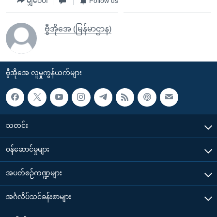
မျှဝေပါ
Follow us
ဗွီအိုအေ (မြန်မာဌာန)
ဗွီအိုအေ လူမှုကွန်ယက်များ
သတင်း
၀န်ဆောင်မှုများ
အပတ်စဉ်ကဏ္ဍများ
အင်္ဂလိပ်သင်ခန်းစာများ