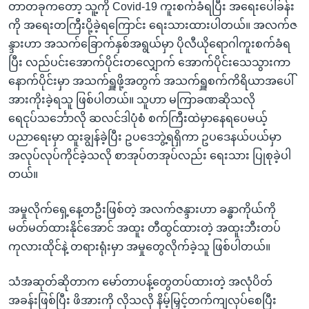
တာတခုကတော့ သူ့ကို Covid-19 ကူးစက်ခံရပြီး အရေးပေါ်ခန်း
ကို အရေးတကြီးပို့ခဲ့ရကြောင်း ရေးသားထားပါတယ်။ အလက်ဇ
န္ဒားဟာ အသက်ခြောက်နှစ်အရွယ်မှာ ပိုလီယိုရောဂါကူးစက်ခံရ
ပြီး လည်ပင်းအောက်ပိုင်းတလျှောက် အောက်ပိုင်းသေသွားကာ
နောက်ပိုင်းမှာ အသက်ရှူဖို့အတွက် အသက်ရှူစက်ကိရိယာအပေါ်
အားကိုးခဲ့ရသူ ဖြစ်ပါတယ်။ သူဟာ မကြာခဏဆိုသလို
ရေငုပ်သင်္ဘောလို ဆလင်ဒါပုံစံ စက်ကြီးထဲမှာနေရပေမယ့်
ပညာရေးမှာ ထူးချွန်ခဲ့ပြီး ဥပဒေဘွဲ့ရရှိကာ ဥပဒေနယ်ပယ်မှာ
အလုပ်လုပ်ကိုင်ခဲ့သလို စာအုပ်တအုပ်လည်း ရေးသား ပြုစုခဲ့ပါ
တယ်။
အမှုလိုက်ရှေ့နေ့တဦးဖြစ်တဲ့ အလက်ဇန္ဒားဟာ ခန္ဓာကိုယ်ကို
မတ်မတ်ထားနိုင်အောင် အထူး တီထွင်ထားတဲ့ အထူးဘီးတပ်
ကုလားထိုင်နဲ့ တရားရုံးမှာ အမှုတွေလိုက်ခဲ့သူ ဖြစ်ပါတယ်။
သံအဆုတ်ဆိုတာက မော်တာပန့်တွေတပ်ထားတဲ့ အလုံပိတ်
အခန်းဖြစ်ပြီး ဖိအားကို လိုသလို နိမ့်မြှင့်တက်ကျလုပ်စေပြီး