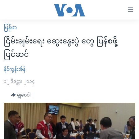
သုံး
ရ
လွယ်ကူ
မြန်မာ
မူလစာမျက်နှာ
စေ
ငြိမ်းချမ်းရေး ဆွေးနွေးပွဲ တွေ ပြန်စဖို့
မြန်မာ
သည့်
ပြင်ဆင်
ကမ္ဘာ့သတင်းများ
Link
ဗွီဒီယို
နိုင်ငံတကာ
နိုင်ကွန်းအိန်
များ
သတင်းလွတ်လပ်ခွင့်
အမေရိကန်
၁၂ ဒီဇင္ဘာ၊ ၂၀၁၄
ပင်မ
ရပ်ဝန်းတခု လမ်းတခု အလွန်
တရုတ်
အကြောင်းအရာ
မျှဝေပါ
သို့
အင်္ဂလိပ်စာလေ့လာမယ်
အစ္စရေး-ပါလက်စတိုင်း
ကျော်
အပတ်စဉ်ကဏ္ဍများ
အမေရိကန်သုံးအီဒီယံ
ကြည့်
ရေဒီယိုနှင့်ရုပ်သံ အချက်အလက်များ
မကြေးမုံရဲ့ အင်္ဂလိပ်စာ
ရေဒီယို
ရန်
ပင်မ
ရေဒီယို/တီဗွီအစီအစဉ်
ရုပ်ရှင်ထဲက အင်္ဂလိပ်စာ
တီဗွီ