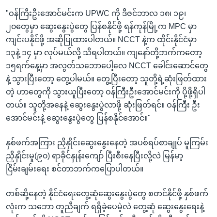
"ဝန်ကြီးဦးအောင်မင်းက UPWC ကို ဒီဇင်ဘာလ ၁၈၊ ၁၉၊
၂၀တွေမှာ ဆွေးနွေးပွဲတွေ ပြန်စနိုင်ဖို့ ရန်ကုန်မြို့က MPC မှာ
ကျင်းပနိုင်ဖို့ အဆိုပြုထားပါတယ်။ NCCT နဲ့က ထိုင်းနိုင်ငံမှာ
၁၃နဲ့ ၁၄ မှာ လုပ်မယ်လို့ သိရပါတယ်။ ကျနော်တို့ဘက်ကတော့
၁၅ရက်နေ့မှာ အလွတ်သဘောပေါ့လေ NCCT ခေါင်းဆောင်တွေ
နဲ့ သွားပြီးတော့ တွေ့ပါမယ်။ တွေ့ပြီးတော့ သူတို့ရဲ့ဆုံးဖြတ်ထား
တဲ့ ဟာတွေကို သွားယူပြီးတော့ ဝန်ကြီးဦးအောင်မင်းကို ပို့ဖို့ရှိပါ
တယ်။ သူတို့အနေနဲ့ ဆွေးနွေးပွဲလာဖို့ ဆုံးဖြတ်ရင်။ ဝန်ကြီး ဦး
အောင်မင်းနဲ့ ဆွေးနွေးပွဲတွေ ပြန်စနိုင်အောင်။"
နှစ်ဖက်အကြား ညှိနှိုင်းဆွေးနွေးနေတဲ့ အပစ်ရပ်စာချုပ် မူကြမ်း
ညှိနှိုင်းမှု(၉၀) ရာခိုင်နှုန်းကျော် ပြီးစီးနေပြီးလို့လဲ မြန်မာ့
ငြိမ်းချမ်းရေး စင်တာဘက်ကပြောပါတယ်။
တစ်ဆို့နေတဲ့ နိုင်ငံရေးတွေ့ဆုံဆွေးနွေးပွဲတွေ စတင်နိုင်ဖို့ နှစ်ဖက်
လုံးက သဘော တူညီချက် ရရှိခဲ့ပေမဲ့လဲ တွေ့ဆုံ ဆွေးနွေးရေးနဲ့