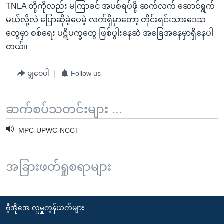
TNLA တို့ကိုလည်း မကြာခင် အပစ်ရပ်ဖို့ ဆက်လက် ဆောင်ရွက်
မယ်လို့လဲ ပြောဆိုခဲ့ပေမဲ့ လက်ရှိမှာတော့ တိုင်းရင်းသားဒေသ
တွေမှာ စစ်ရေး ပဋိပက္ခတွေ ဖြစ်ပွါးနေဆဲ အခြေအနေမှာရှိနေပါ
တယ်။
မျှဝေပါ
Follow us
ဆက်စပ်သတင်းများ ...
MPC-UPWC-NCCT
အခြားဖတ်ရှုစရာများ
ဗွီအိုအေ လူမှုကွန်ယက်များ