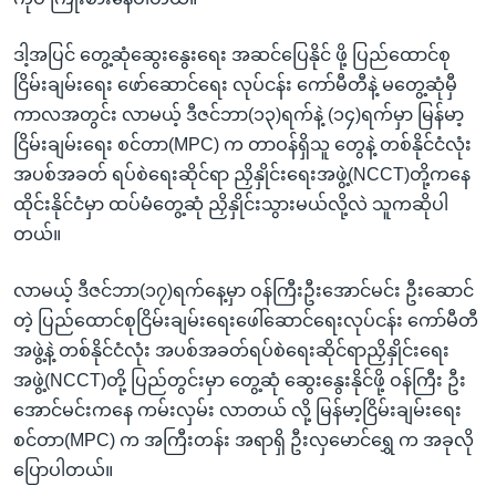
ဒါ့အပြင် တွေ့ဆုံဆွေးနွေးရေး အဆင်ပြေနိုင် ဖို့ ပြည်ထောင်စု
ငြိမ်းချမ်းရေး ဖော်ဆောင်ရေး လုပ်ငန်း ကော်မီတီနဲ့ မတွေ့ဆုံမှီ
ကာလအတွင်း လာမယ့် ဒီဇင်ဘာ(၁၃)ရက်နဲ့ (၁၄)ရက်မှာ မြန်မာ့
ငြိမ်းချမ်းရေး စင်တာ(MPC) က တာဝန်ရှိသူ တွေနဲ့ တစ်နိုင်ငံလုံး
အပစ်အခတ် ရပ်စဲရေးဆိုင်ရာ ညှိနှိုင်းရေးအဖွဲ့(NCCT)တို့ကနေ
ထိုင်းနိုင်ငံမှာ ထပ်မံတွေ့ဆုံ ညှိနှိုင်းသွားမယ်လို့လဲ သူကဆိုပါ
တယ်။
လာမယ့် ဒီဇင်ဘာ(၁၇)ရက်နေ့မှာ ဝန်ကြီးဦးအောင်မင်း ဦးဆောင်
တဲ့ ပြည်ထောင်စုငြိမ်းချမ်းရေးဖေါ်ဆောင်ရေးလုပ်ငန်း ကော်မီတီ
အဖွဲ့နဲ့ တစ်နိုင်ငံလုံး အပစ်အခတ်ရပ်စဲရေးဆိုင်ရာညှိနှိုင်းရေး
အဖွဲ့(NCCT)တို့ ပြည်တွင်းမှာ တွေ့ဆုံ ဆွေးနွေးနိုင်ဖို့ ဝန်ကြီး ဦး
အောင်မင်းကနေ ကမ်းလှမ်း လာတယ် လို့ မြန်မာ့ငြိမ်းချမ်းရေး
စင်တာ(MPC) က အကြီးတန်း အရာရှိ ဦးလှမောင်ရွှေ က အခုလို
ပြောပါတယ်။