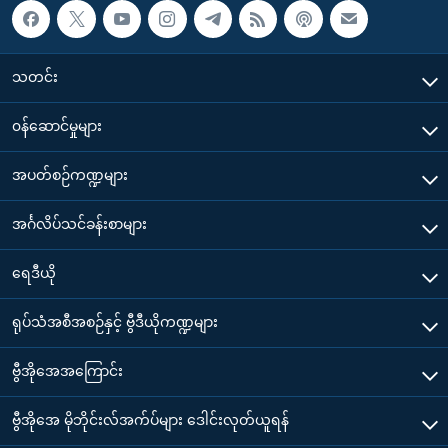
သတင်း
၀န်ဆောင်မှုများ
အပတ်စဉ်ကဏ္ဍများ
အင်္ဂလိပ်သင်ခန်းစာများ
ရေဒီယို
ရုပ်သံအစီအစဉ်နှင့် ဗွီဒီယိုကဏ္ဍများ
ဗွီအိုအေအကြောင်း
ဗွီအိုအေ မိုဘိုင်းလ်အက်ပ်များ ဒေါင်းလုတ်ယူရန်