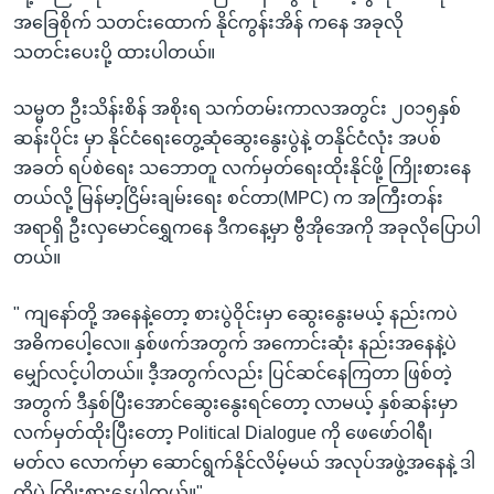
အခြေစိုက် သတင်းထောက် နိုင်ကွန်းအိန် ကနေ အခုလို
သတင်းပေးပို့ ထားပါတယ်။
သမ္မတ ဦးသိန်းစိန် အစိုးရ သက်တမ်းကာလအတွင်း ၂၀၁၅နှစ်
ဆန်းပိုင်း မှာ နိုင်ငံရေးတွေ့ဆုံဆွေးနွေးပွဲနဲ့ တနိုင်ငံလုံး အပစ်
အခတ် ရပ်စဲရေး သဘောတူ လက်မှတ်ရေးထိုးနိုင်ဖို့ ကြိုးစားနေ
တယ်လို့ မြန်မာ့ငြိမ်းချမ်းရေး စင်တာ(MPC) က အကြီးတန်း
အရာရှိ ဦးလှမောင်ရွှေကနေ ဒီကနေ့မှာ ဗွီအိုအေကို အခုလိုပြောပါ
တယ်။
" ကျနော်တို့ အနေနဲ့တော့ စားပွဲဝိုင်းမှာ ဆွေးနွေးမယ့် နည်းကပဲ
အဓိကပေါ့လေ။ နှစ်ဖက်အတွက် အကောင်းဆုံး နည်းအနေနဲ့ပဲ
မျှော်လင့်ပါတယ်။ ဒီ့အတွက်လည်း ပြင်ဆင်နေကြတာ ဖြစ်တဲ့
အတွက် ဒီနှစ်ပြီးအောင်ဆွေးနွေးရင်တော့ လာမယ့် နှစ်ဆန်းမှာ
လက်မှတ်ထိုးပြီးတော့ Political Dialogue ကို ဖေဖော်ဝါရီ၊
မတ်လ လောက်မှာ ဆောင်ရွက်နိုင်လိမ့်မယ် အလုပ်အဖွဲ့အနေနဲ့ ဒါ
ကိုပဲ ကြိုးစားနေပါတယ်။"