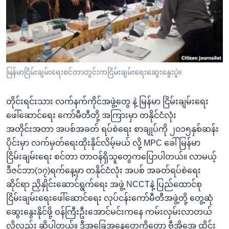
အ
သုတပဒေသာ အင်္ဂလိပ်စာ
ညွန်း
Learning English
စာမျက်နှာ
သို့
ဗွီအိုအေ လူမှုကွန်ယက်များ
ကျော်
ကြည့်
မြန်မာငြိမ်းချမ်းရေးစင်တာတွင်းကငြိမ်းချမ်းရေးဆွေးနွေးပွဲ။
ရန်
ဘာသာစကားများ
ရှာဖွေ
တိုင်းရင်းသား လက်နက်ကိုင်အဖွဲ့တွေ နဲ့ မြန်မာ ငြိမ်းချမ်းရေး
ရန်
ဖေါ်ဆောင်ရေး ကော်မီတီတို့ အကြားမှာ တနိုင်ငံလုံး
နေရာ
အတိုင်းအတာ အပစ်အခတ် ရပ်စဲရေး စာချုပ်ကို ၂၀၁၅နှစ်ဆန်း
သို့
ပိုင်းမှာ လက်မှတ်ရေးထိုးနိုင်လိမ့်မယ် လို့ MPC ခေါ် မြန်မာ
ကျော်
ငြိမ်းချမ်းရေး စင်တာ တာဝန်ရှိသူတွေကပြောပါတယ်။ လာမယ့်
ရန်
ဒီဇင်ဘာ(၁၇)ရက်နေ့မှာ တနိုင်ငံလုံး အပစ် အခတ်ရပ်စဲရေး
ဆိုင်ရာ ညှိနှိုင်းဆောင်ရွက်ရေး အဖွဲ့ NCCTနဲ့ ပြည်ထောင်စု
ငြိမ်းချမ်းရေးဖေါ်ဆောင်ရေး လုပ်ငန်းကော်မီတီအဖွဲ့တို့ တွေ့ဆုံ
ဆွေးနွေးနိုင်ဖို့ ဝန်ကြီးဦးအောင်မင်းကနေ ကမ်းလှမ်းလာတယ်
လို့လည်း ဆိုပါတယ်။ ဒီအခြေအနေတွေကိုတော့ ဗွီအိုအေ ထိုင်း