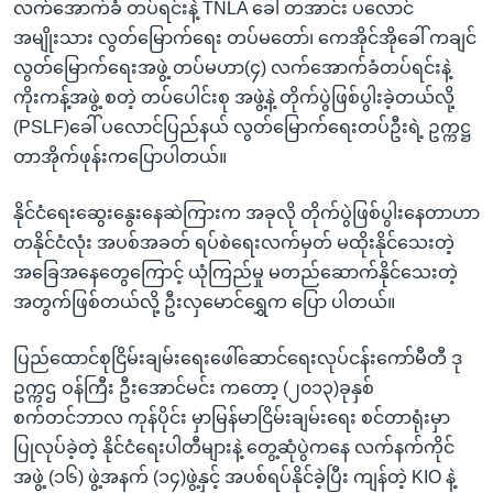
လက်အောက်ခံ တပ်ရင်းနဲ့ TNLA ခေါ် တအာင်း ပလောင်
အမျိုးသား လွတ်မြောက်ရေး တပ်မတော်၊ ကေအိုင်အိုခေါ် ကချင်
လွတ်မြောက်ရေးအဖွဲ့ တပ်မဟာ(၄) လက်အောက်ခံတပ်ရင်းနဲ့
ကိုးကန့်အဖွဲ့ စတဲ့ တပ်ပေါင်းစု အဖွဲ့နဲ့ တိုက်ပွဲဖြစ်ပွါးခဲ့တယ်လို့
(PSLF)ခေါ် ပလောင်ပြည်နယ် လွတ်မြောက်ရေးတပ်ဦးရဲ့ ဥက္ကဋ္ဌ
တာအိုက်ဖုန်းကပြောပါတယ်။
နိုင်ငံရေးဆွေးနွေးနေဆဲကြားက အခုလို တိုက်ပွဲဖြစ်ပွါးနေတာဟာ
တနိုင်ငံလုံး အပစ်အခတ် ရပ်စဲရေးလက်မှတ် မထိုးနိုင်သေးတဲ့
အခြေအနေတွေကြောင့် ယုံကြည်မှု မတည်ဆောက်နိုင်သေးတဲ့
အတွက်ဖြစ်တယ်လို့ ဦးလှမောင်ရွှေက ပြော ပါတယ်။
ပြည်ထောင်စုငြိမ်းချမ်းရေးဖေါ်ဆောင်ရေးလုပ်ငန်းကော်မီတီ ဒု
ဥက္ကဌ ဝန်ကြီး ဦးအောင်မင်း ကတော့ (၂၀၁၃)ခုနှစ်
စက်တင်ဘာလ ကုန်ပိုင်း မှာမြန်မာငြိမ်းချမ်းရေး စင်တာရုံးမှာ
ပြုလုပ်ခဲ့တဲ့ နိုင်ငံရေးပါတီများနဲ့ တွေ့ဆုံပွဲကနေ လက်နက်ကိုင်
အဖွဲ့ (၁၆) ဖွဲ့အနက် (၁၄)ဖွဲ့နှင့် အပစ်ရပ်နိုင်ခဲ့ပြီး ကျန်တဲ့ KIO နဲ့