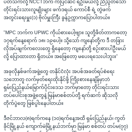
ပတ်သက်လို့ NCCTဘက် ကပြင်ဆင် ရဦးမယ်လို့ ညီညွတ်သော
တိုင်းရင်းသားလူမျိုးများ ဖက်ဒရယ် ကောင်စီ ရဲ့ တွဲဖက်
အတွင်းရေးမှူး(၁) ဗိုလ်မှူးကြီး ခွန်ဥက္ကာကပြောပါတယ်။
"MPC ဘက်က UPWC ကိုယ်စားပေါ့ဗျာ။ သူတို့ဖိတ်တာကတော့
၁၇ရက်နေ့ရောက် ၁၈၊ ၁၉ပေါ့။ သို့သော် ကျနော်တို့က ဒီ တခြား
လိုအပ်ချက်ကလေးတွေ ရှိနေတော့ ကျနော်တို့ စဉ်းစားပါဦးမယ်
လို့ ပြောထားတာ ရှိတယ်။ အဖြေတော့ မပေးရသေးပါဘူး။"
အခုလိုနှစ်ဖက်အဖွဲ့တွေ တနိုင်ငံလုံး အပစ်အခတ်ရပ်စဲရေး
သဘောတူ လက်မှတ်ရေးထိုးနိုင်ဖို့ ကြိုးစားနေချိန်မှာဘဲ
ရှမ်းပြည်နယ်မြောက်ပိုင်းဒေသ ဘက်မှာတော့ တိုင်းရင်းသား
တပ်ပေါင်းစုအဖွဲ့တွေနဲ့ မြန်မာစစ်တပ်တို့ ရက်ဆက် ဆိုသလို
တိုက်ပွဲတွေ ဖြစ်ပွါးနေပါတယ်။
ဒီဇင်ဘာလ(၈)ရက်ကနေ (၁၀)ရက်နေ့အထိ ရှမ်းပြည်နယ်၊ ကွတ်
ခိုင်မြို့နယ် ကျောက်မဲမြို့နယ်ဘက်မှာ မြန်မာ စစ်တပ် တပ်မ(၇၇)