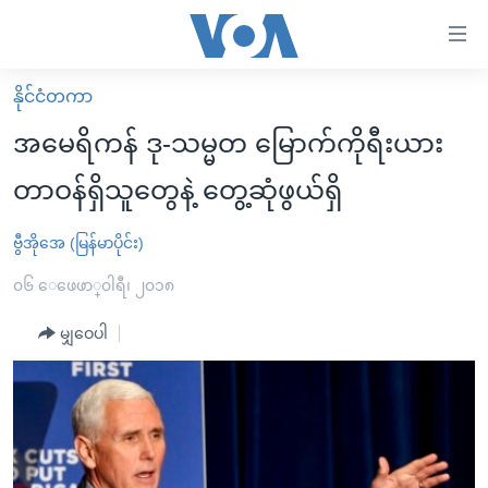
သုံး
ရ
လွယ်ကူ
နိုင်ငံတကာ
မူလစာမျက်နှာ
စေ
အမေရိကန် ဒု-သမ္မတ မြောက်ကိုရီးယား
မြန်မာ
သည့်
တာဝန်ရှိသူတွေနဲ့ တွေ့ဆုံဖွယ်ရှိ
ကမ္ဘာ့သတင်းများ
Link
ဗွီဒီယို
နိုင်ငံတကာ
ဗွီအိုအေ (မြန်မာပိုင်း)
များ
သတင်းလွတ်လပ်ခွင့်
အမေရိကန်
၀၆ ေဖေဖာ္၀ါရီ၊ ၂၀၁၈
ပင်မ
ရပ်ဝန်းတခု လမ်းတခု အလွန်
တရုတ်
အကြောင်းအရာ
မျှဝေပါ
သို့
အင်္ဂလိပ်စာလေ့လာမယ်
အစ္စရေး-ပါလက်စတိုင်း
ကျော်
အပတ်စဉ်ကဏ္ဍများ
အမေရိကန်သုံးအီဒီယံ
ကြည့်
ရေဒီယိုနှင့်ရုပ်သံ အချက်အလက်များ
မကြေးမုံရဲ့ အင်္ဂလိပ်စာ
ရေဒီယို
ရန်
ပင်မ
ရေဒီယို/တီဗွီအစီအစဉ်
ရုပ်ရှင်ထဲက အင်္ဂလိပ်စာ
တီဗွီ