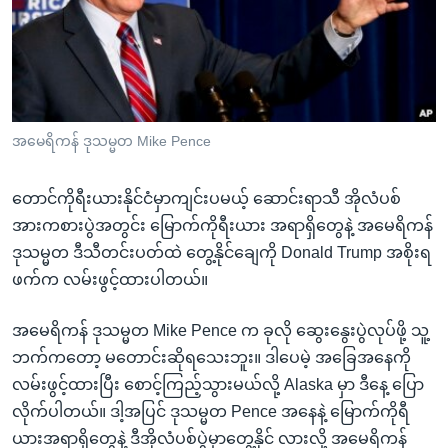
အ
သုတပဒေသာ အင်္ဂလိပ်စာ
ညွန်း
Learning English
စာမျက်နှာ
သို့
ဗွီအိုအေ လူမှုကွန်ယက်များ
ကျော်
ကြည့်
အမေရိကန် ဒုသမ္မတ Mike Pence
ရန်
ဘာသာစကားများ
ရှာဖွေ
တောင်ကိုရီးယားနိုင်ငံမှာကျင်းပမယ့် ဆောင်းရာသီ အိုလံပစ်
ရန်
အားကစားပွဲအတွင်း မြောက်ကိုရီးယား အရာရှိတွေနဲ့ အမေရိကန်
နေရာ
ဒုသမ္မတ ဒီသီတင်းပတ်ထဲ တွေ့နိုင်ချေကို Donald Trump အစိုးရ
သို့
ဖက်က လမ်းဖွင့်ထားပါတယ်။
ကျော်
ရန်
အမေရိကန် ဒုသမ္မတ Mike Pence က ခုလို ဆွေးနွေးပွဲလုပ်ဖို့ သူ့
ဘက်ကတော့ မတောင်းဆိုရသေးဘူး။ ဒါပေမဲ့ အခြေအနေကို
လမ်းဖွင့်ထားပြီး စောင့်ကြည့်သွားမယ်လို့ Alaska မှာ ဒီနေ့ ပြော
လိုက်ပါတယ်။ ဒါ့အပြင် ဒုသမ္မတ Pence အနေနဲ့ မြောက်ကိုရီ
ယားအရာရှိတွေနဲ့ ဒီအိုလံပစ်ပွဲမှာတွေ့နိုင် လားလို့ အမေရိကန်