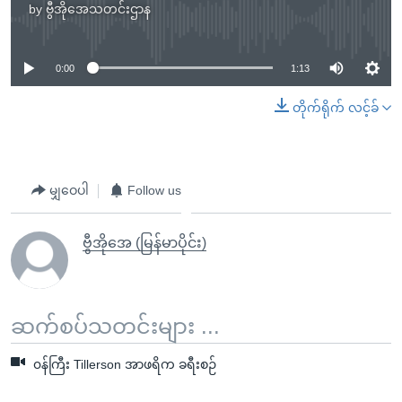
by
ဗွီအိုအေသတင်းဌာန
No media source currently available
0:00
1:13
တိုက်ရိုက် လင့်ခ်
မျှဝေပါ
Follow us
ဗွီအိုအေ (မြန်မာပိုင်း)
ဆက်စပ်သတင်းများ ...
၀န်ကြီး Tillerson အာဖရိက ခရီးစဉ်