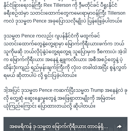
နိုင်ငံခြားရေးဝန်ကြီး Rex Tillerson ကို ဒီ့မတိုင်ခင် ပီရူးနိုင်ငံ
ခရီးစဉ်ထဲမှာ သတင်းထောက်တွေကမေးရာမှာဝန်ကြီး Tillerson
ကလဲ ဒုသမ္မတ Pence အခုပြောသလိုမျိုးပဲ ပြန်ဖြေခဲ့ပါတယ်။
ဒုသမ္မတ Pence ကလည်း ဂျပန်နိုင်ငံကို မထွက်ခင်
သတင်းထောက်တွေနဲ့တွေ့ရာမှာ မြောက်ကိုရီးယားဖက်က ဘယ်
သူကိုမဆို ဘယ်လိုပုံနဲ့ပဲတွေ့ရတွေ့ရ သူပြောမှက ဒီစကားပဲ၊ အဲ့ဒါ
က မြောက်ကိုရီးယား အနေနဲ့ နျူကလီးယား အစီအစဉ်တွေနဲ့ ပဲ့
ထိန်းဒုံးကျည် ရည်မှန်းချက်ကြီးကို လုံးဝ တခါထဲအပြီး စွန့်လွှတ်
ရမယ် ဆိုတာပါပဲ လို့ ရှင်းပြခဲ့ပါတယ်။
ဒါ့အပြင် ဒုသမ္မတ Pence ကဆက်ပြီးသမ္မတ Trump အနေနဲ့လဲ ခု
လို တွေ့ဆုံ ဆွေးနွေးမှုတွေနဲ့ အဖြေရှာတာမျိုးကို အမြဲတမ်း
ယုံကြည်ကြောင်း ပြောထားတယ်လို့ ဆိုပါတယ်။
အမေရိကန် ဒု-သမ္မတ မြောက်ကိုရီးယား တာဝန်ရှိသူတွေနဲ့ တွေ့ဆုံဖွယ်ရှိ