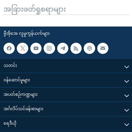
အခြားဖတ်ရှုစရာများ
ဗွီအိုအေ လူမှုကွန်ယက်များ
သတင်း
၀န်ဆောင်မှုများ
အပတ်စဉ်ကဏ္ဍများ
အင်္ဂလိပ်သင်ခန်းစာများ
ရေဒီယို