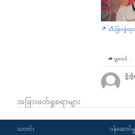
သီးခြားခွဲထု
မျှဝေပါ
ဗွီအိ
အခြားဖတ်ရှုစရာများ
သတင်း
၀န်ဆောင်မှ