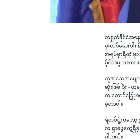
တရုတ်နိုင်ငံအနေနဲ့
မူးယစ်ဆေးဝါး န
အရပ်မှာရှိတဲ့ မူ
ပိုင်သမ္မတ Rodr
လူအသေအပျောက်တွ
ဆုံးဖြစ်ပြီး -
က တောင်ခြေမှာရ
ခဲ့တာပါ။
ရဲတပ်ဖွဲ့ကတော့ 
က ရှာဖွေတွေ့ရှိခ
ပါတယ်။