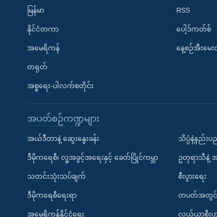
မြန်မာ
RSS
နိုင်ငံတကာ
ပေါ့ဒ်ကတ်စ်
အမေရိကန်
နေ့စဉ်အီးမေ
တရုတ်
အစ္စရေး-ပါလက်စတိုင်း
အပတ်စဉ်ကဏ္ဍများ
အယ်ဒီတာနဲ့ ဆွေးနွေးခန်း
သိပ္ပံနဲ့နည်း
ဒီမိုကရေစီ၊ လူ့အခွင့်အရေးနှင့် ခေတ်ပြိုင်ကမ္ဘာ
ဥတုရာသီနဲ့ 
သတင်းသုံးသပ်ချက်
စီးပွားရေး
ဒီမိုကရေစီရေးရာ
တပတ်အတွင်
အမေရိကန်နိုင်ငံရေး
လယ်ယာစီးပွ