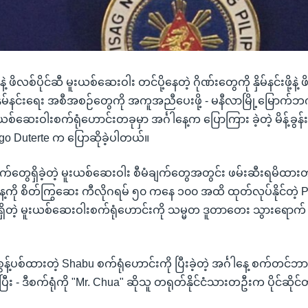
 ဖိလစ်ပိုင်ဆီ မူးယစ်ဆေးဝါး တင်ပို့နေတဲ့ ဂိုဏ်းတွေကို နှိမ်နင်းဖို့နဲ့ ဖိလစ
ှိမ်နင်းရေး အစီအစဉ်တွေကို အကူအညီပေးဖို့ - မနီလာမြို့မြောက
းယစ်ဆေးဝါးစက်ရုံဟောင်းတခုမှာ အင်္ဂါနေ့က ပြောကြား ခဲ့တဲ့ မိန့်ခွန
igo Duterte က ပြောဆိုခဲ့ပါတယ်။
ေရှိခဲ့တဲ့ မူးယစ်ဆေးဝါး စီမံချက်တွေအတွင်း ဖမ်းဆီးရမိထားတဲ
 တနေ့ကို စိတ်ကြွဆေး ကီလိုဂရမ် ၅၀ ကနေ ၁၀၀ အထိ ထုတ်လုပ်နိုင်တဲ
ှိတဲ့ မူးယစ်ဆေးဝါးစက်ရုံဟောင်းကို သမ္မတ ဒူတာတေး သွားရောက်
စွန့်ပစ်ထားတဲ့ Shabu စက်ရုံဟောင်းကို ပြီးခဲ့တဲ့ အင်္ဂါနေ့ စက်တင
ဲ့ပြီး - ဒီစက်ရုံကို "Mr. Chua" ဆိုသူ တရုတ်နိုင်ငံသားတဦးက ပိုင်ဆိုင