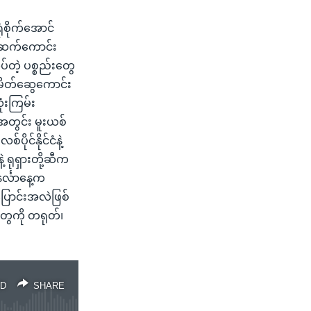
ုံစိုက်အောင်
ီးဆက်ကောင်း
တဲ့ ပစ္စည်းတွေ
မိတ်ဆွေကောင်း
ံးကြမ်း
အတွင်း မူးယစ်
ုင်နိုင်ငံနဲ့
 ရုရှားတို့ဆီက
င်္လာနေ့က
ြောင်းအလဲဖြစ်
တွေကို တရုတ်၊
D
SHARE