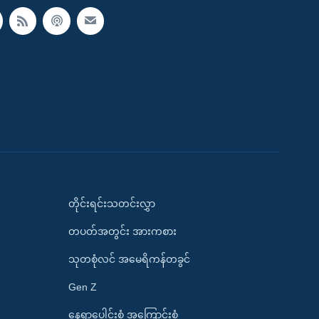
တိုင်းရင်းသတင်းလွှာ
တပတ်အတွင်း အားကစား
သုတစုံလင် အမေရိကန်တခွင်
Gen Z
နေရာပေါင်းစုံ အကြောင်းစုံ