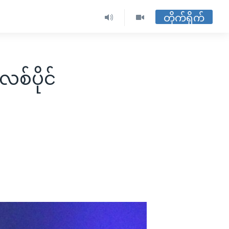
တိုက်ရိုက်
စ်ပိုင်