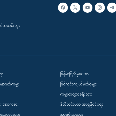
းလ်သတင်းလွှာ
ပညာ
မြန်မာပြည်မှပေးစာ
အနာဂတ်ကမ္ဘာ
မြင်ကွင်းကျယ်မှတ်စုများ
ကမ္ဘာတလွှားခရီးသွား
း အားကစား
ဒီသီတင်းပတ် အာရှနိုင်ငံရေး
ားသတင်းများ
အာရှစီးပွားရေး