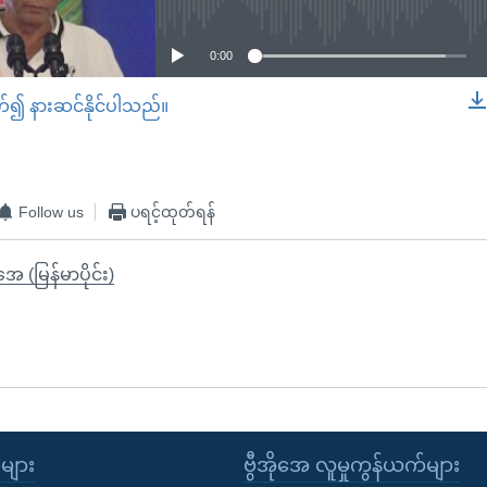
0:00
တ်၍ နားဆင်နိုင်ပါသည်။
EMBED
Follow us
ပရင့်ထုတ်ရန်
ုအေ (မြန်မာပိုင်း)
ုများ
ဗွီအိုအေ လူမှုကွန်ယက်များ