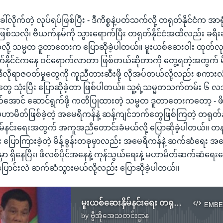
ေါ်လိုက်တဲ့ လုပ်ရပ်ဖြစ်ပြီး - ဒီကိစ္စနဲ့ပတ်သက်လို့ တရုတ်နိုင်ငံက အာရ
ှာဖြစ်သလို၊ ဗီယက်နမ်ကို သွားရောက်ပြီး တရုတ်နိုင်ငံအထိလည်း ခရ
ို့ သမ္မတ ဒူတာတေးက ပြောဆိုခဲ့ပါတယ်။ မူးယစ်ဆေးဝါး ထုတ်လုပ်
်နိုင်ငံကနေ ဝင်ရောက်လာတာ ဖြစ်တယ်ဆိုတာကို တွေ့ရတဲ့အတွက် 
ီလိုရာဇဝတ်မှုတွေကို ကူညီတားဆီးဖို့ လိုအပ်တယ်လို့လည်း စကားလု
ွေ သုံးပြီး ပြောဆိုခဲ့တာ ဖြစ်ပါတယ်။ သူ့ရဲ့သမ္မတသက်တမ်း ၆ လ
ောင် ဆောင်ရွက်ဖို့ ကတိပြုထားတဲ့ သမ္မတ ဒူတာတေးကတော့ - ဖိလစ်ပိ
မိတ်ဖြစ်ခဲ့တဲ့ အမေရိကန်နဲ့ ဆန့်ကျင်ဘက်တွေဖြစ်ကြတဲ့ တရုတ်နဲ့
ိမ်နင်းရေးအတွက် အကူအညီတောင်းခံမယ်လို့ ပြောဆိုခဲ့ပါတယ်။ တန
ြောကြားခဲ့တဲ့ မိန့်ခွန်းတခုမှာလည်း အမေရိကန်နဲ့ ဆက်ဆံရေး အပ
 ရှိနေပြီး၊ ဖိလစ်ပိုင်အနေနဲ့ ကုန်သွယ်ရေးနဲ့ မဟာမိတ်ဆက်ဆံရေး
ေနဲ့ ပြောင်းလဲ ဆက်ဆံသွားမယ်လို့လည်း ပြောဆိုခဲ့ပါတယ်။
မူးယစ်ဆေးနှိမ်နင်းရေး တရုတ်အကူ ဖိလစ်ပိုင်တောင်းခံ
EMBE
by
ဗွီအိုအေသတင်းဌာန
No media source currently available