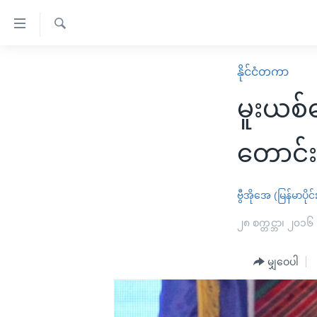
သုံး
ရ
ရှာဖွေ
လွယ်ကူ
မူလစာမျက်နှာ
နိုင်ငံတကာ
ရ
စေ
မြန်မာ
လာ
မူးယစ်
သည့်
ဒ်
ကမ္ဘာ့သတင်းများ
Link
ဗွီဒီယို
နိုင်ငံတကာ
တောင်း
များ
သတင်းလွတ်လပ်ခွင့်
အမေရိကန်
ပင်မ
ရပ်ဝန်းတခု လမ်းတခု အလွန်
တရုတ်
ဗွီအိုအေ (မြန်မာပိုင်
အကြောင်းအရာ
အင်္ဂလိပ်စာလေ့လာမယ်
အစ္စရေး-ပါလက်စတိုင်း
၂၈ စက္တင္ဘာ၊ ၂၀၁၆
သို့
အပတ်စဉ်ကဏ္ဍများ
အမေရိကန်သုံးအီဒီယံ
ကျော်
မျှဝေပါ
ကြည့်
ရေဒီယိုနှင့်ရုပ်သံ အချက်အလက်များ
မကြေးမုံရဲ့ အင်္ဂလိပ်စာ
ရေဒီယို
ရန်
ရေဒီယို/တီဗွီအစီအစဉ်
ရုပ်ရှင်ထဲက အင်္ဂလိပ်စာ
တီဗွီ
ပင်မ