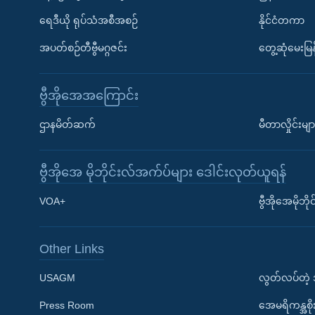
ရေဒီယို ရုပ်သံအစီအစဉ်
နိုင်ငံတကာ
အပတ်စဉ်တီဗွီမဂ္ဂဇင်း
တွေ့ဆုံမေးမြန
ဗွီအိုအေအကြောင်း
ဌာနမိတ်ဆက်
မီတာလှိုင်းမျာ
ဗွီအိုအေ မိုဘိုင်းလ်အက်ပ်များ ဒေါင်းလုတ်ယူရန်
Learning English
VOA+
ဗွီအိုအေမိုဘ
ဗွီအိုအေ လူမှုကွန်ယက်များ
Other Links
USAGM
လွတ်လပ်တဲ့
Press Room
အေမရိကန္အစိ
ဘာသာစကားများ