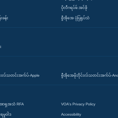
ပိုလီဂရပ်ဖ်.အင်ဖို
်းခန်း
ဗွီအိုအေ ပုံပြရုပ်သံ
း
ိုင်းလ်သတင်းအက်ပ်-Apple
ဗွီအိုအေမိုဘိုင်းလ်သတင်းအက်ပ်-An
 အာရှအသံ RFA
VOA's Privacy Policy
ုးရမူဝါဒ
Accessibility