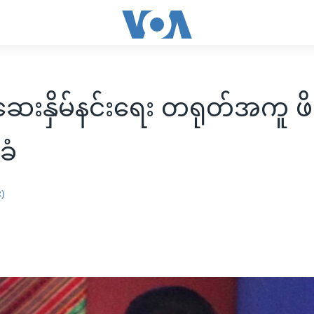
ဆေးနှိမ်နင်းရေး တရုတ်အကူ ဖိလ
ခံ
း)