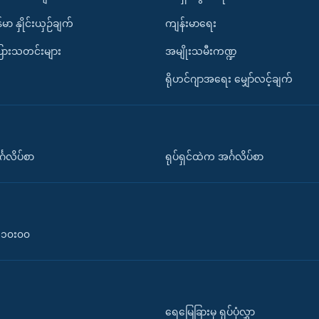
်မာ နှိုင်းယှဉ်ချက်
ကျန်းမာရေး
ပြားသတင်းများ
အမျိုးသမီးကဏ္ဍ
ရိုဟင်ဂျာအရေး မျှော်လင့်ချက်
်္ဂလိပ်စာ
ရုပ်ရှင်ထဲက အင်္ဂလိပ်စာ
၀-၁၀း၀၀
ရေမြေခြားမှ ရုပ်ပုံလွှာ