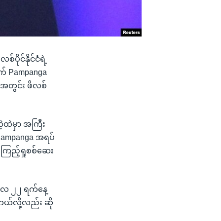
်ပိုင်နိုင်ငံရဲ့
်ဘက် Pampanga
်းအတွင်း ဖိလစ်
့ထဲမှာ အကြီး
့ Pampanga အရပ်
 ကြည့်ရှုစစ်ဆေး
်ဘာလ ၂၂ ရက်နေ့
်တယ်လို့လည်း ဆို