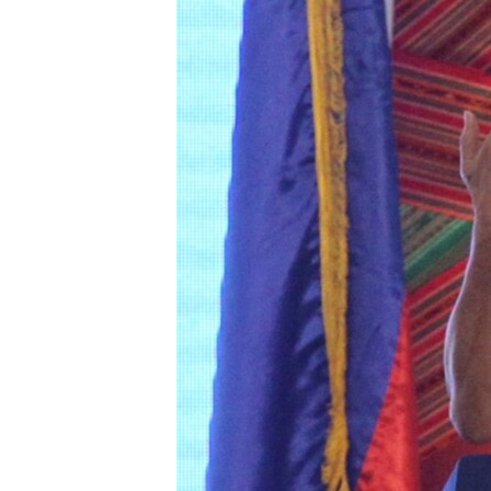
သုတပဒေသာ အင်္ဂလိပ်စာ
အ
ညွန်း
စာမျက်နှာ
သို့
ကျော်
ကြည့်
ရန်
ရှာဖွေ
ရန်
နေရာ
သို့
ကျော်
ရန်