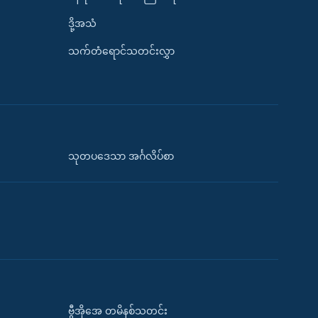
ဒို့အသံ
သက်တံရောင်သတင်းလွှာ
သုတပဒေသာ အင်္ဂလိပ်စာ
ဗွီအိုအေ တမိနစ်သတင်း