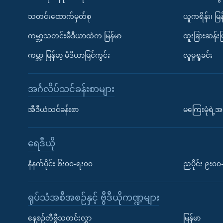
သတင်းထောက်မှတ်စု
ယူကရိန်း၊ မြန
ကမ္ဘာ့သတင်းမီဒီယာထဲက မြန်မာ
ထူးခြားဆန်း
ကမ္ဘာ့ မြန်မာ့ မီဒီယာမြင်ကွင်း
လူမှုရှုခင်း
အင်္ဂလိပ်သင်ခန်းစာများ
အီဒီယံသင်ခန်းစာ
မကြေးမုံရဲ့အင
ရေဒီယို
နံနက်ပိုင်း ၆း၀၀-ရး၀၀
ညပိုင်း ၉း၀
ရုပ်သံအစီအစဉ်နှင့် ဗွီဒီယိုကဏ္ဍများ
နေ့စဉ်တီဗွီသတင်းလွှာ
မြန်မာ