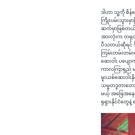
ဒါဟာ သူ့ကို စိန်ခ
ကြိုးပမ်းသွားမ
ဆက်မှာဖြစ်တယ်လ
အားလုံးက တရုတ
ပီသတယ်ဆိုရင် ဒ
ကြမ်းတမ်းတမ်းတ
ဆေးဝါး ပပျောက်အ
ကာလကြာရှည် မဟာ
မူးယစ်ဆေးဝါးနှ
သမ္မတဒူတာတေး ပ
မယ့် အခြေအနေမှာ
ရုရှားနိုင်ငံတွ