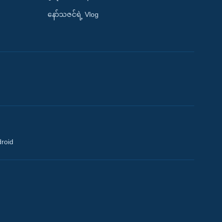
နော်သဇင်ရဲ့ Vlog
droid