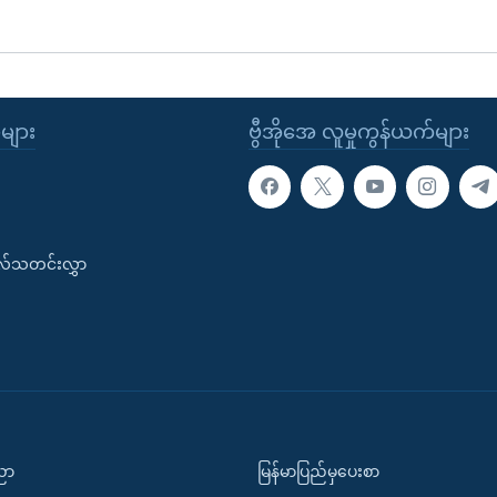
ုများ
ဗွီအိုအေ လူမှုကွန်ယက်များ
းလ်သတင်းလွှာ
ပညာ
မြန်မာပြည်မှပေးစာ