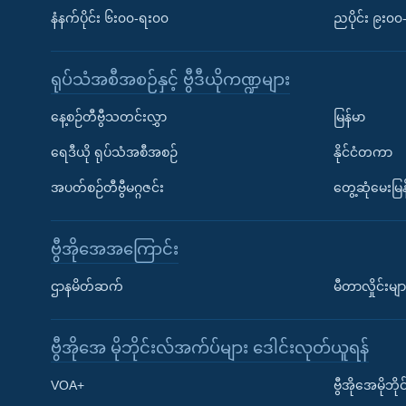
နံနက်ပိုင်း ၆း၀၀-ရး၀၀
ညပိုင်း ၉း၀
ရုပ်သံအစီအစဉ်နှင့် ဗွီဒီယိုကဏ္ဍများ
နေ့စဉ်တီဗွီသတင်းလွှာ
မြန်မာ
ရေဒီယို ရုပ်သံအစီအစဉ်
နိုင်ငံတကာ
အပတ်စဉ်တီဗွီမဂ္ဂဇင်း
တွေ့ဆုံမေးမြန
ဗွီအိုအေအကြောင်း
ဌာနမိတ်ဆက်
မီတာလှိုင်းမျာ
ဗွီအိုအေ မိုဘိုင်းလ်အက်ပ်များ ဒေါင်းလုတ်ယူရန်
Learning English
VOA+
ဗွီအိုအေမိုဘ
ဗွီအိုအေ လူမှုကွန်ယက်များ