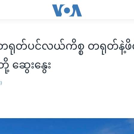
ရုတ်ပင်လယ်ကိစ္စ တရုတ်နဲ့ဖိလ
ု့ ဆွေးနွေး
း)