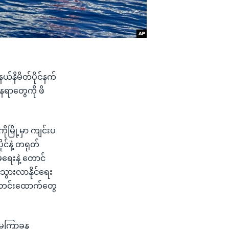
နယ်နိမိတ်ပိုင်နက်
ေရာတွေကို ဖိ
ုမြို့မှာ ကျင်းပ
င်နဲ့ တရုတ်
်ရေးနဲ့ တောင်
ွားလာနိုင်ရေး
 သတင်းထောက်တွေ
ွေ မကြာခန