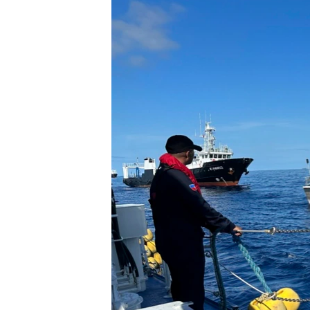
သုတပဒေသာ အင်္ဂလိပ်စာ
အ
ညွန်း
စာမျက်နှာ
သို့
ကျော်
ကြည့်
ရန်
ရှာဖွေ
ရန်
နေရာ
သို့
ကျော်
ရန်