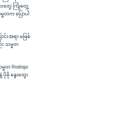
သမားတွေ ကြုံတွေ့
သမ္မတက ပြောပါ
ောင်းအရာ မဖြစ်
ည်း သမ္မတ
သမ္မတ Rodrigo
ိုမို နွေးထွေး