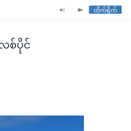
တိုက်ရိုက်
စ်ပိုင်