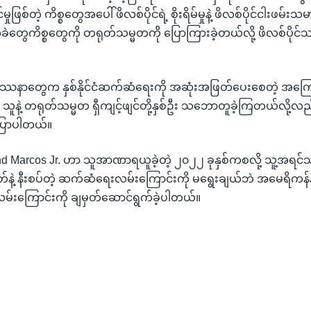
်မှုဖြစ်တဲ့ ကိစ္စတွေအပေါ် ဖိလစ်ပိုင်ရဲ့ စိုးရိမ်မှုနဲ့ ဖိလစ်ပိုင်ငါးဖမ်း
တွေကိစ္စတွေကို တရုတ်သမ္မတကို ပြောကြားခဲ့တယ်လို့ ဖိလစ်ပိုင်
ပြဿနာတွေက နှစ်နိုင်ငံဆက်ဆံရေးကို အဆုံးအဖြတ်ပေးစေတဲ့ အကြ
 သူနဲ့ တရုတ်သမ္မတ ရှီကျင့်ဖျင်တို့နှစ်ဦး သဘောတူခဲ့ကြတယ်လို့လ
ပြောပါတယ်။
d Marcos Jr. ဟာ သူအာဏာရယူခဲ့တဲ့ ၂၀၂၂ ခုနှစ်ကစလို့ သူ့အရင်
တ်နဲ့ နီးစပ်တဲ့ ဆက်ဆံရေးလမ်းကြောင်းကို မရွေးချယ်ဘဲ အမေရိကန်နဲ့ ပ
်းကြောင်းကို ချမှတ်ဆောင်ရွက်ခဲ့ပါတယ်။