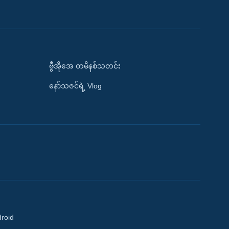
ဗွီအိုအေ တမိနစ်သတင်း
နော်သဇင်ရဲ့ Vlog
droid