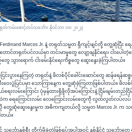
တရုတ်ကမ်းစောင့်တပ်သင်္ဘော၊ နိုဝင်ဘာ ၁၀၊ ၂၀၂၃
Ferdinand Marcos Jr. နဲ့ တရုတ်သမ္မတ ရှီကျင့်ဖျင်တို့ တွေ့ဆုံပြီး ရေ
 တောင်တရုတ်ပင်လယ်မှာ တင်းမာမှုတွေ လျော့ချနိုင်ရေး၊ ငါးပေါတဲ့န
တွေ သွားရောက် ငါးဖမ်းနိုင်ရေးကိစ္စတွေ ဆွေးနွေးခဲ့ကြပါတယ်။
ငြင်းပွားနေကြတဲ့ တရုတ်နဲ့ ဖိလစ်ပိုင်ခေါင်းဆောင်တွေ ဆန်ဖရန်ဆစ္စကိ
းဝေးပွဲပြင်ပမှာ သောကြာနေ့က တွေ့ဆုံခဲ့ကြတာဖြစ်ပါတယ်။ ဖိလစ်ပို
းလမ်းကြောင်း ပုံမှန်ထားရှိဖို့လိုအပ်ကြောင်းနဲ့ ငြိမ်ချမ်းတည်ငြိမ
က ရေကြောင်းလမ်း လေကြောင်းလမ်းတွေကို လွတ်လွတ်လပ်လပ် သ
လို တွေ့ဆုံဆွေးနွေးမှုက အဓိကကျတယ်လို့ သမ္မတ Marcos Jr. က
ပါတယ်။
ုင် သင်္ဘောနှစ်စီး တိုက်မိခဲ့တဲ့ဖြစ်ရပ်အပါအဝင် နှစ်နိုင်ငံ သင်္ဘောတ