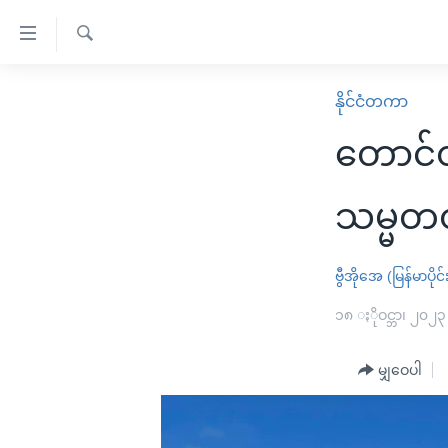
သုံး
ရ
ရှာဖွေ
လွယ်ကူ
မူလစာမျက်နှာ
နိုင်ငံတကာ
ရ
စေ
မြန်မာ
လာ
တောင်တ
သည့်
ဒ်
ကမ္ဘာ့သတင်းများ
Link
ဗွီဒီယို
နိုင်ငံတကာ
သမ္မတတိ
များ
သတင်းလွတ်လပ်ခွင့်
အမေရိကန်
ပင်မ
ရပ်ဝန်းတခု လမ်းတခု အလွန်
တရုတ်
ဗွီအိုအေ (မြန်မာပိုင်
အကြောင်းအရာ
အင်္ဂလိပ်စာလေ့လာမယ်
အစ္စရေး-ပါလက်စတိုင်း
၁၈ ႏိုဝင္ဘာ၊ ၂၀၂၃
သို့
အပတ်စဉ်ကဏ္ဍများ
အမေရိကန်သုံးအီဒီယံ
ကျော်
မျှဝေပါ
ကြည့်
ရေဒီယိုနှင့်ရုပ်သံ အချက်အလက်များ
မကြေးမုံရဲ့ အင်္ဂလိပ်စာ
ရေဒီယို
ရန်
ရေဒီယို/တီဗွီအစီအစဉ်
ရုပ်ရှင်ထဲက အင်္ဂလိပ်စာ
တီဗွီ
ပင်မ