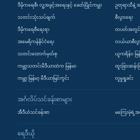
ဒီမိုကရေစီ၊ လူ့အခွင့်အရေးနှင့် ခေတ်ပြိုင်ကမ္ဘာ
ဥတုရာသီနဲ့ 
သတင်းသုံးသပ်ချက်
စီးပွားရေး
ဒီမိုကရေစီရေးရာ
တပတ်အတွင်
အမေရိကန်နိုင်ငံရေး
လယ်ယာစီးပွ
သတင်းထောက်မှတ်စု
ယူကရိန်း၊ မြန
ကမ္ဘာ့သတင်းမီဒီယာထဲက မြန်မာ
ထူးခြားဆန်း
ကမ္ဘာ့ မြန်မာ့ မီဒီယာမြင်ကွင်း
လူမှုရှုခင်း
အင်္ဂလိပ်သင်ခန်းစာများ
အီဒီယံသင်ခန်းစာ
မကြေးမုံရဲ့အင
ရေဒီယို