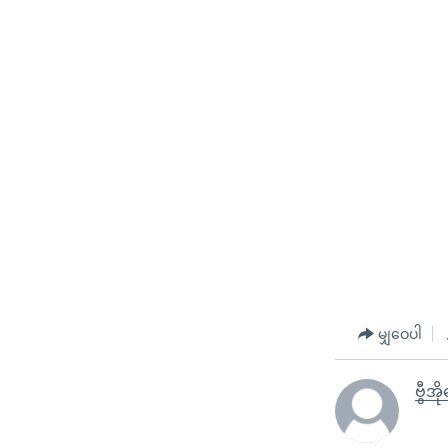
မျှဝေပါ
ဗွီအိ