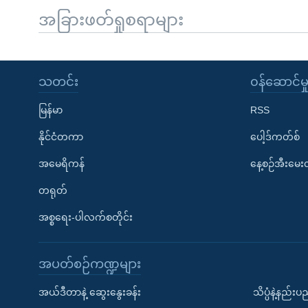
အခြားဖတ်ရှုစရာများ
သတင်း
၀န်ဆောင်မှ
မြန်မာ
RSS
နိုင်ငံတကာ
ပေါ့ဒ်ကတ်စ်
အမေရိကန်
နေ့စဉ်အီးမေ
တရုတ်
အစ္စရေး-ပါလက်စတိုင်း
အပတ်စဉ်ကဏ္ဍများ
အယ်ဒီတာနဲ့ ဆွေးနွေးခန်း
သိပ္ပံနဲ့နည်း