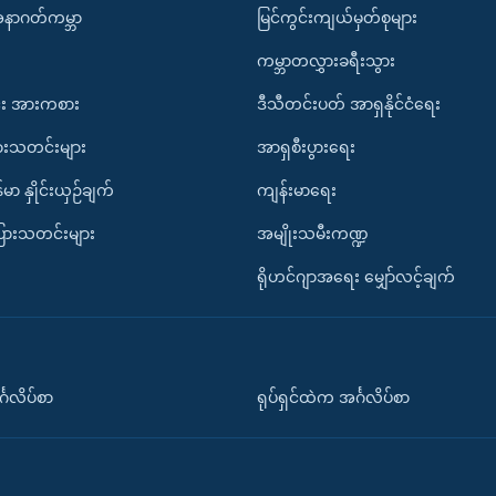
အနာဂတ်ကမ္ဘာ
မြင်ကွင်းကျယ်မှတ်စုများ
ကမ္ဘာတလွှားခရီးသွား
း အားကစား
ဒီသီတင်းပတ် အာရှနိုင်ငံရေး
ားသတင်းများ
အာရှစီးပွားရေး
်မာ နှိုင်းယှဉ်ချက်
ကျန်းမာရေး
ပြားသတင်းများ
အမျိုးသမီးကဏ္ဍ
ရိုဟင်ဂျာအရေး မျှော်လင့်ချက်
်္ဂလိပ်စာ
ရုပ်ရှင်ထဲက အင်္ဂလိပ်စာ