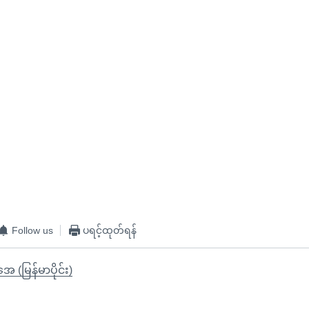
Follow us
ပရင့်ထုတ်ရန်
ုအေ (မြန်မာပိုင်း)