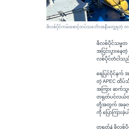
ဖိလစ်ပိုင်ကမ်းစောင့်တပ်သင်္ဘောအနီးတွေ့ရတဲ့ 
ဖိလစ်ပိုင်သမ္မတ 
အငြင်းပွားနေတဲ့
လစ်ပိုင်တံငါသည်
ရေပြင်ပိုင်နက် အ
တဲ့ APEC ထိပ်သီ
အကြား ဆက်သွယ်ရေ
တရုတ်ပင်လယ်ထဲ
တို့အတွက် အခု
ကို ပြောကြားခဲ့
တရုတ်နဲ့ ဖိလစ်ပိ