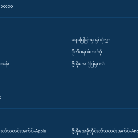
၀-၁၀း၀၀
ရေမြေခြားမှ ရုပ်ပုံလွှာ
ပိုလီဂရပ်ဖ်.အင်ဖို
်းခန်း
ဗွီအိုအေ ပုံပြရုပ်သံ
း
ိုင်းလ်သတင်းအက်ပ်-Apple
ဗွီအိုအေမိုဘိုင်းလ်သတင်းအက်ပ်-An