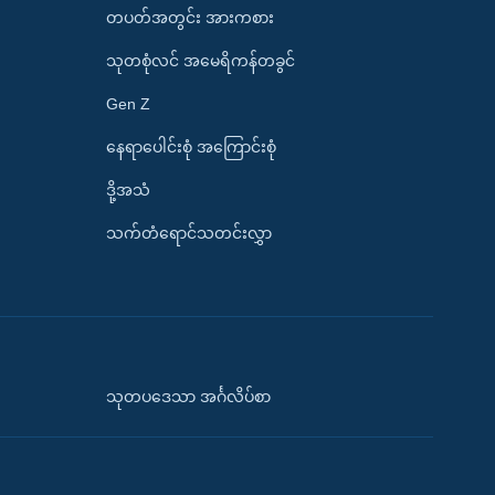
တပတ်အတွင်း အားကစား
သုတစုံလင် အမေရိကန်တခွင်
Gen Z
နေရာပေါင်းစုံ အကြောင်းစုံ
ဒို့အသံ
သက်တံရောင်သတင်းလွှာ
သုတပဒေသာ အင်္ဂလိပ်စာ