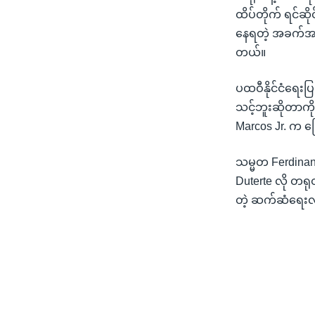
ထိပ်တိုက် ရင်ဆိုင
နေရတဲ့ အခက်အခဲ
တယ်။
ပထဝီနိုင်ငံရေး
သင့်ဘူးဆိုတာကို
Marcos Jr. က 
သမ္မတ Ferdinan
Duterte လို တရု
တဲ့ ဆက်ဆံရေးလမ