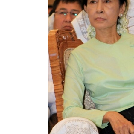
သုတပဒေသာ အင်္ဂလိပ်စာ
အ
ညွန်း
စာမျက်နှာ
သို့
ကျော်
ကြည့်
ရန်
ရှာဖွေ
ရန်
နေရာ
သို့
ကျော်
ရန်