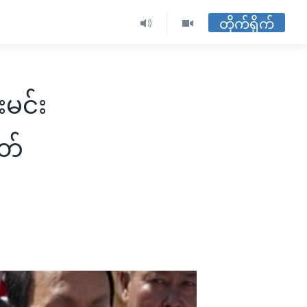
တိုက်ရိုက်
းမင်း
ုတ်