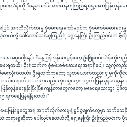
ြိုးမင်းသိန်းကို ဒီနေ့မှာ ဒေါ်အောင်ဆန်းစုကြည်ရဲ့ရှေ့နေကပြန်လှန်မေ
းအပြင် အဂတိလိုက်စားမှု စုံစမ်းရေးကော်မရှင်က စုံစမ်းစစ်ဆေးရေးမှ
ခဲ့တယ်လို့ ဒေါ်အောင်ဆန်းစုကြည်ရဲ့ ရှေ့နေကြီး ဦးကြည်ဝင်းက ဗွီအ
်းကနေ အမှုပေါ့နော်။ ဒီနေ့ပြန်လှန်မေးခွန်းတွေ ဦးဖြိုးမင်းသိန်းကိ
ေးရတယ်။ ဦးရဲထက်က စုံစမ်းစစ်ဆေးရေးအရာရှိပေါ့။ သူ့ကိုလည်း ပ
ကိုမေးလိုက်တယ်။ ဦးရဲထက်ကတော့ သူတယောက်တည်း ၄ မှုကိုကိုင်
်တယ်။ နောက်တပတ်မှာလည်း ဟိုအမှုတွေအတွက် ပြန်လှန်မေးခွန်းထပ
ပြန်လှန်မေးခွန်းပြီးပြီ။ ကျန်တာတွေကတော့ မမေးရသေးဘူး ပြန်လှန
 ၁၅ ရက်နေ့ပြန်ချိန်းတယ်။"
 မေးမြန်းမှုတွေအရ အဂတိလိုက်စားမှုနဲ့ စွပ်စွဲချက်တွေမှာ သက်သေခိုင်
ိဘဲ တရားစွဲဆိုတာ ပေါ်လွင်နေတယ်လို့ ရှေ့နေကြီး ဦးကြည်ဝင်းက ဗွီ