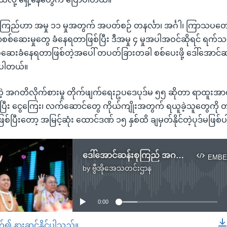
ုကြည်ဟာ အမှု ၁၁ မှုအတွက် အပတ်စဉ် တနင်္လာ၊ အင်္ဂါ၊ ကြာသပတေ
နာစစ်ဆေးမှုတွေ ခံနေရတာဖြစ်ပြီး ဒီအမှု ၄ မှုအပါအဝင်ဆိုရင် ရက
စစ်ဆေးခံနေရတာဖြစ်တဲ့အပေါ် တပတ်ခြားတခါ စစ်ပေးဖို့ ဒေါ်အောင
ိပါတယ်။
ဲ့ အဂတိလိုက်စားမှု တိုက်ဖျက်ရေးဥပဒေပုဒ်မ ၅၅ ဆိုတာ ရာထူးအ
ပြီး ငွေကြေး၊ လက်ဆောင်တွေ ကိုယ်ကျိုးအတွက် ရယူခဲ့သူတွေကို တရ
စ်ပြီးတော့ အမြင့်ဆုံး ထောင်ဒဏ် ၁၅ နှစ်ထိ ချမှတ်နိုင်တဲ့ပုဒ်မဖြစ
ဒေါ်အောင်ဆန်းစုကြည် အဂတိမှု ဦးဖြိုးမင်းသိန်းကို ရှေ့နေတွေ ပြန်လှန်မေးခွန်းထုတ်
EMBE
by
ဗွီအိုအေသတင်းဌာန
No media source currently available
0:00
တ်၍ နားဆင်နိုင်ပါသည်။