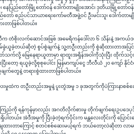
ု၊ နေပြည်တော်မြို့တော်ဝန် ဒေါက်တာမျိုးအောင်၊ ဒုတိယမြို့တော်ဝန် ဦး
ေပြည်တော် စည်ပင်သာယာရေးကော်မတီအဖွဲ့ဝင် ဦးမင်းသူ၊ ဒေါက်တာမျိုးအ
ဆိုထားတာဖြစ်ပါတယ်။
်းဆီက တံစိုးလက်ဆောင်အဖြစ် အမေရိကန်ဒေါ်လာ ၆ သိန်းနဲ့ အကယ်ဒ
မ်ခွဲယူခဲ့တယ်ဆိုတဲ့ စွပ်စွဲချက်နဲ့ သူ့တဦးတည်းကို စွဲဆိုထားတာအပြင
့ပတ်သက်လို့ မြေနေရာယူတာမှာ ရာထူးအရှိန်အဝါကိုသုံးပြီး ထိုက်သင့်
ပြီးတော့ ရယူခဲ့လို့စုစုပေါင်း မြန်မာကျပ်ငွေ ဘီလီယံ ၂၀ ကျော် နိုင
်စွဲချက်တွေနဲ့ တရားစွဲထားတာဖြစ်ပါတယ်။
လေးမှုထဲက တဦးတည်းအမှုနဲ့ ပူးတွဲအမှု ၁ ခုအတွက်ကိုပဲကြားနာစစ်ဆ
ကြည်ကို ရန်ကုန်မှာလည်း အဂတိလိုက်စားမှု တိုက်ဖျက်ရေးဥပဒေပုဒ်မ
ါတယ်။ အဲဒီအမှုကို ပြီးခဲ့တဲ့ရက်ပိုင်းက မန္တလေးတိုင်းကို ပြောင်းရွှေ
ချထားတာကြောင့် စတင်စစ်ဆေးမယ့်ရက် ဘယ်တော့လဲဆိုတာ လာမ
်မယ်လို့ ရှေ့နေတွေက ပြောပါတယ်။