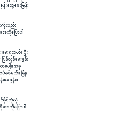
းခွန်းတွေမေးမြန်း
ူးကိုလည်း
ိုအေကိုပြောပါ
ုလည်းမေးရတယ်။ ဦး
ြန်လှန်မေးခွန်း
တာပေါ့။ အခု
်စစ်မယ်။ ဖြိုး
်မေးခွန်း။
ခိုင်လုံလုံ
အိုအေကိုပြောပါ