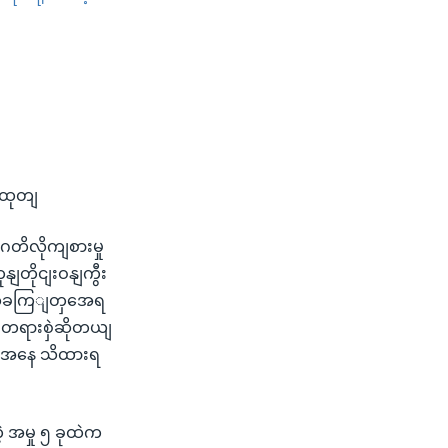
SHARE
းထုတျ
ဂတိလိုကျစားမှု
တိုငျးဝနျကွီး
ကျဆိုခကြျတှအေရ
ဘဲ တရားစှဲဆိုတယျ
ခွအေနေ သိထားရ
 အမှု ၅ ခုထဲက