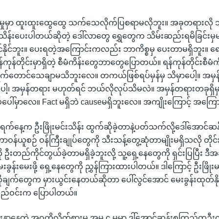
ှုမှာ ထူးထူးထွေထွေ သက်သေလိုက်ပြစရာမလိုဘူး။ အခုတရားလို သ
်းသိန်းပေးပါတယ်ဆိုတဲ့ ဒေါ်လာတွေ ရွှေတွေက သိမ်းဆည်းရမိခြင်းမှ
ုင်ဘူး။ ပေးရတဲ့အကြောင်းကလည်း ဘာကိစ္စမှ ပေးတာမရှိဘူး။ ရောပြ
န်တိုင်းမှာရှိတဲ့ စီမံကိန်းတွေဘာတွေပြောတယ်။ ရန်ကုန်တိုင်းစီမံကိန
ရက်တောင်သေချာမသိဘူးလေ။ တကယ်ဖြစ်ရပ်မှန်မှ သိမှာပေါ့။ အမှန
ပေါ့၊ အမှန်တရား မဟုတ်ရင် ဘယ်လိုလုပ်သိမလဲ။ အမှန်တရားတခုရှိမ
်ပေါ်မှာလေ။ Fact မရှိဘဲ causeမရှိဘူးလေ။ အကျိုးကြောင့် အကြ
က်နေ့က ဦးဖြိုးမင်းသိန်း ထွက်ဆိုခဲ့တာနဲ့ပတ်သက်လို့ဒေါ်အောင်ဆ
ဝန်ယူစဉ် ဝန်ကြီးချုပ်တွေကို သီးသန့်တွေ့ဆုံတာမျိုးမရှိသလို တိုင်း
ဦးတည်ကိုင်တွယ်ခဲ့တာမရှိခဲ့ဘူးလို့ သူ့ရှေ့နေတွေကို ရှင်းပြပြီး ဒီ
းခွန်းမေးဖို့ ရှေ့နေတွေကို ညွှန်ကြားထားပါတယ်။ ဒါကြောင့် ဦးဖြိုးမင
က်တွေက မှားယွင်းနေတယ်ဆိုတာ ပေါ်လွင်အောင် မေးခွန်းထုတ်နိုင်
ကြည်ဝင်းက ပြောပါတယ်။
ာနေတဲ့ အဂတိလိုက်စားမှု အမှု ၄ မှုမှာ ဒါ်အောင်ဆန်းစုကြည်တဦးတ