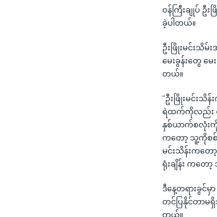
ဝန်ကြီးချုပ် ဦးဖ
ခဲ့ပါတယ်။
ဦးဖြိုးမင်းသိမ်
မေးခွန်းတွေ မေး
တယ်။
"ဦးဖြိုးမင်းသိန
ရဲထက်ကိုလည်း မ
နှစ်ယာက်စလုံး
ကတော့ သူ့ကိုစစ
မင်းသိန်းကတော့ 
ရုံးချိန်း ကတော့
ဒီနေ့တရားခွင်မှာ
တင်ပြနိုင်တာမရှ
တယ်။