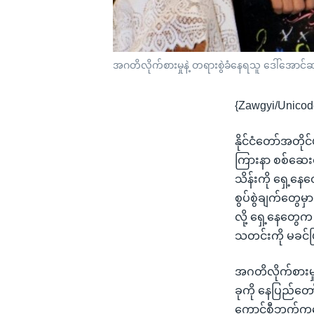
အဂတိလိုက်စားမှုနဲ့ တရားစွဲခံနေရသူ ဒေါ်အောင်ဆ
{Zawgyi/Unicod
နိုင်ငံတော်အတိုင
ကြားနာ စစ်ဆေးတ
သိန်းကို ရှေ့နေ
စွပ်စွဲချက်တွေမ
လို့ ရှေ့နေတွေ
သတင်းကို မခင
အဂတိလိုက်စားမှု
ခုကို နေပြည်တေ
ကောင်စီဘက်ကနေ