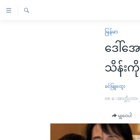
သုံး
ရ
ရှာဖွေ
လွယ်ကူ
မူလစာမျက်နှာ
မြန်မာ
ရ
စေ
မြန်မာ
လာ
ဒေါ်အော
သည့်
ဒ်
ကမ္ဘာ့သတင်းများ
Link
ဗွီဒီယို
နိုင်ငံတကာ
သိန်းကိ
များ
သတင်းလွတ်လပ်ခွင့်
အမေရိကန်
ပင်မ
ရပ်ဝန်းတခု လမ်းတခု အလွန်
တရုတ်
ခင်ဖြူထွေး
အကြောင်းအရာ
အင်္ဂလိပ်စာလေ့လာမယ်
အစ္စရေး-ပါလက်စတိုင်း
၀၈ ေအာက္တိုဘာ၊
သို့
အပတ်စဉ်ကဏ္ဍများ
အမေရိကန်သုံးအီဒီယံ
ကျော်
မျှဝေပါ
ကြည့်
ရေဒီယိုနှင့်ရုပ်သံ အချက်အလက်များ
မကြေးမုံရဲ့ အင်္ဂလိပ်စာ
ရေဒီယို
ရန်
ရေဒီယို/တီဗွီအစီအစဉ်
ရုပ်ရှင်ထဲက အင်္ဂလိပ်စာ
တီဗွီ
ပင်မ