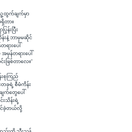
ူ့ထွက်ချက်မှာ
မရှိတာ။
ွန်းပြီး
်းနဲ့ ဘာမှမဆိုင်
်တရားပေါ်
ှ အမှန်တရားပေါ်
ောင်းဖြစ်တာလေ။"
န်းစုကြည်
တခုရဲ့ စီမံကိန်း
အချက်တွေပေါ်
်းသိန်းရဲ့
ခဲ့တယ်လို့
ည်းကို သီးသန့်