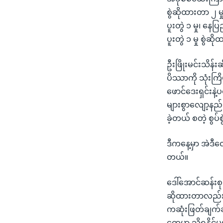
စွဲဆိုထားတာ ၂ မှ
ပူးတွဲ ၁ မှု၊ န
ပူးတွဲ ၁ မှု စွဲ
ဦးဖြိုးမင်းသိန
ပိဿာကို သုံးကြိ
ဖောင်ဒေးရှင်းနဲ
များစွာလျော့နည်း
ခဲ့တယ် စတဲ့ စွပ
ဒီကနေ့မှာ အဲဒီ
တယ်။
ဒေါ်အောင်ဆန်းစု
ဆိုထားတာလည်းရှိပ
ကဆုံးဖြတ်ချက်
တွေမှာ သိရနိုင