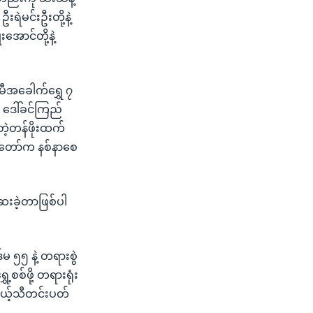
ရဲမင်းဦးတို့နဲ့
ောင်တို့နဲ့
မီအခေါက်ရွှေ ၇
် ဒေါ်ခင်ကြည်
တဲ့တန်ဖိုးထက်
်ငံတော်က နစ်နာစေ
ေးခဲ့တာဖြစ်ပါ
 ၅၅ နဲ့ တရားစွဲ
့စစ်ဖို့ တရားရုံး
ယ့်သီတင်းပတ်