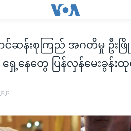
င်ဆန်းစုကြည် အဂတိမှု ဦးဖြို
ု ရှေ့နေတွေ ပြန်လှန်မေးခွန်းထ
 ၂၀၂၁