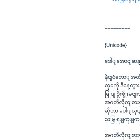
=========
{Unicode}
ဒေါျအောငျဆနျးစ
နိုငျငံတောျအတိ
တှကေို ဒီနေ့က
ခြုပျ ဦးဖွိုးမ
အဂတိလိုကျစားမှု
ဆိုတာ ပေါျလှင
သမြှ ရနျကုနျ
အဂတိလိုကျစားမှ