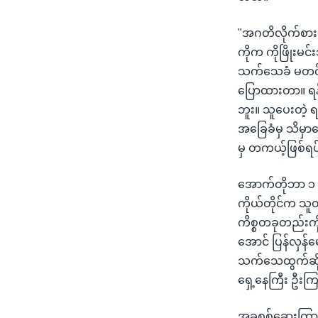
"အဂတိလိုက်စားမ
ကိုက ကိုဖြိုးမင
သက်သေခံ မတင်နိ
ပြောထားတာ။ ရန်ကု
ဘူး။ သူပေးတဲ့ 
အခြေခံမှ သိမှာ
မှ တကယ့်ဖြစ်ရပ
အောက်တိုဘာ ၁ ရ
ကိုယ်တိုင်က သူတာ
ကိစ္စတခုတည်းကို 
အောင် ပြန်လှန်မေ
သက်သေထွက်ဆိုချ
ရှေ့နေကြီး ဦး
အခုစစ်ဆေးကြားန