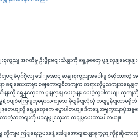
EMBED
ုကွညျ အဂတိမှု ဦးဖွိုးမငျးသိနျးကို ရှေ့နတှေေ ပွနျလှနျမေးခှနျ
ုငျပငျခံပုဂ်ဂိုလျ ဒေါျအောငျဆနျးစုကွညျအပေါျ စှဲဆိုထားတဲ့ အ
ွားနာ စဈဆေးတာမှာ စဈကောငျစီဘကျက တရားလိုပွသကျသရေနျကုနျ
ငျးသိနျးကို ရှေ့နတှေကေ ပွနျလှနျ မေးခှနျး မေးခဲ့ကွပါတယျ။ ထှ
နဲ့ စှပျစှဲခကြျတှမှောသကျသေ ခိုငျခိုငျလုံလုံ တငျပွနိုငျတာမရှိ
ျနတေယျလို့ ရှေ့နတှေကေ ပွောပါတယျ။ ဒီကနေ့ အမှုကွားနာပှဲအ
ကလာတဲ့သတငျးကို မခငျဖွူထှေးက တငျပွပေးထားပါတယျ။
ု တိုကျဖကြျရေးဥပဒနေဲ့ ဒေါျအောငျဆနျးစုကွညျကိုစှဲဆိုထားတဲ့