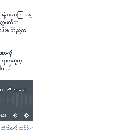
းနဲ့ သောကြာနေ့
်သတ္တပတ်တ
်ဆန်းစုကြည်က
ာဏာကို
ားစွဲဆိုတဲ့
်ပါတယ်။
D
SHARE
4:39
တိုက်ရိုက် လင့်ခ်