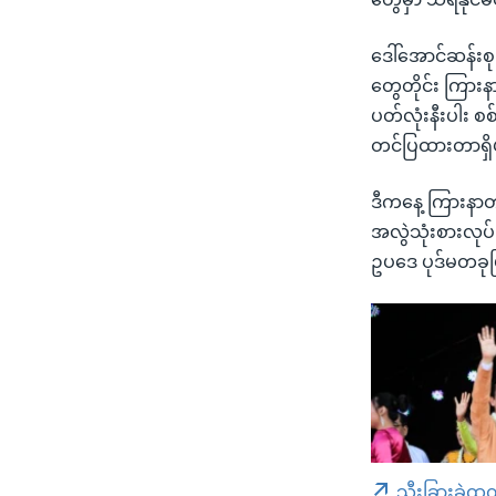
ဒေါ်အောင်ဆန်းစ
တွေတိုင်း ကြား
ပတ်လုံးနီးပါး 
တင်ပြထားတာရှ
ဒီကနေ့ ကြားနာတ
အလွဲသုံးစားလုပ်
ဥပဒေ ပုဒ်မတခုဖြ
သီးခြားခွဲထု