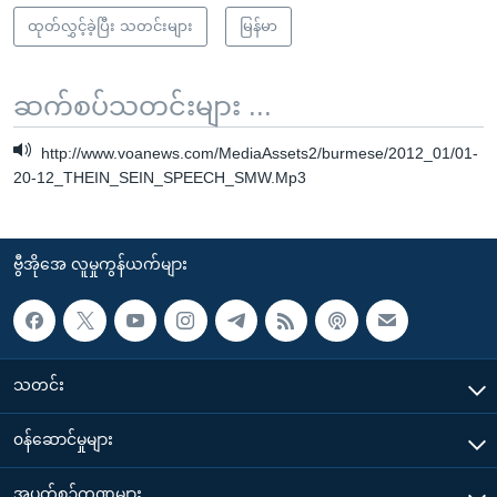
ထုတ်လွှင့်ခဲ့ပြီး သတင်းများ
မြန်မာ
ဆက်စပ်သတင်းများ ...
http://www.voanews.com/MediaAssets2/burmese/2012_01/01-
20-12_THEIN_SEIN_SPEECH_SMW.Mp3
ဗွီအိုအေ လူမှုကွန်ယက်များ
သတင်း
၀န်ဆောင်မှုများ
အပတ်စဉ်ကဏ္ဍများ