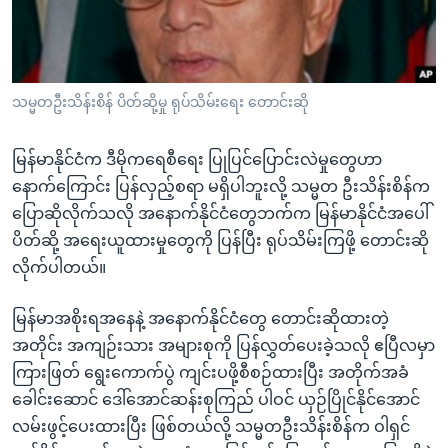
အ
သုတပဒေသာ အင်္ဂလိပ်စာ
ညွန်း
Learning English
စာမျက်နှာ
သို့
ဗွီအိုအေ လူမှုကွန်ယက်များ
သမ္မတဦးသိန်းစိန် ပိတ်ဆို့မှု ရုပ်သိမ်းရေး တောင်းဆို
ကျော်
ကြည့်
မြန်မာနိုင်ငံက ဒီမိုကရေစီရေး ပြုပြင်ပြောင်းလဲမှုတွေဟာ
ရန်
ဘာသာစကားများ
နောက်ကြောင်း ပြန်လှည့်စရာ မရှိပါဘူးလို့ သမ္မတ ဦးသိန်းစိန်က
ရှာဖွေ
ပြောဆိုလိုက်သလို အနောက်နိုင်ငံတွေဘက်က မြန်မာနိုင်ငံအပေါ်
ရန်
ပိတ်ဆို့ အရေးယူထားမှုတွေကို ပြန်ပြီး ရုပ်သိမ်းကြဖို့ တောင်းဆို
နေရာ
လိုက်ပါတယ်။
သို့
ကျော်
မြန်မာအစိုးရအနေနဲ့ အနောက်နိုင်ငံတွေ တောင်းဆိုထားတဲ့
ရန်
အတိုင်း အကျဉ်းသား အများစုကို ပြန်လွှတ်ပေးခဲ့သလို ဧပြီလမှာ
ကြားဖြတ် ရွေးကောက်ပွဲ ကျင်းပဖို့စီစဉ်ထားပြီး အတိုက်အခံ
ခေါင်းဆောင် ဒေါ်အောင်ဆန်းစုကြည် ပါဝင် ယှဉ်ပြိုင်နိုင်အောင်
လမ်းဖွင့်ပေးထားပြီး ဖြစ်တယ်လို့ သမ္မတဦးသိန်းစိန်က ဝါရှင်