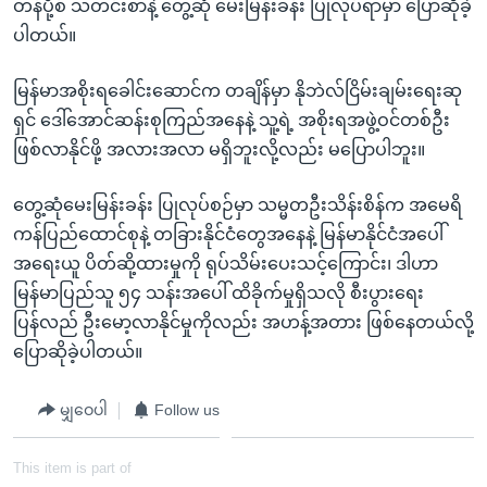
တန်ပို့စ် သတင်းစာနဲ့ တွေ့ဆုံ မေးမြန်းခန်း ပြုလုပ်ရာမှာ ပြောဆိုခဲ့
ပါတယ်။
မြန်မာအစိုးရခေါင်းဆောင်က တချိန်မှာ နိုဘဲလ်ငြိမ်းချမ်းရေးဆု
ရှင် ဒေါ်အောင်ဆန်းစုကြည်အနေနဲ့ သူ့ရဲ့ အစိုးရအဖွဲ့ဝင်တစ်ဦး
ဖြစ်လာနိုင်ဖို့ အလားအလာ မရှိဘူးလို့လည်း မပြောပါဘူး။
တွေ့ဆုံမေးမြန်းခန်း ပြုလုပ်စဉ်မှာ သမ္မတဦးသိန်းစိန်က အမေရိ
ကန်ပြည်ထောင်စုနဲ့ တခြားနိုင်ငံတွေအနေနဲ့ မြန်မာနိုင်ငံအပေါ်
အရေးယူ ပိတ်ဆို့ထားမှုကို ရုပ်သိမ်းပေးသင့်ကြောင်း၊ ဒါဟာ
မြန်မာပြည်သူ ၅၄ သန်းအပေါ် ထိခိုက်မှုရှိသလို စီးပွားရေး
ပြန်လည် ဦးမော့လာနိုင်မှုကိုလည်း အဟန့်အတား ဖြစ်နေတယ်လို့
ပြောဆိုခဲ့ပါတယ်။
မျှဝေပါ
Follow us
This item is part of