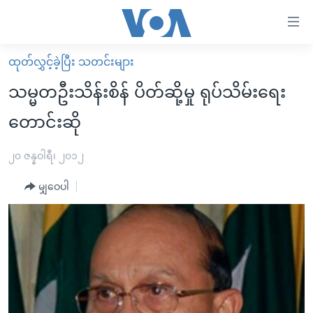
သုံး
ရ
လွယ်ကူ
ထုတ်လွှင့်ခဲ့ပြီး သတင်းများ
မူလစာမျက်နှာ
စေ
သမ္မတဦးသိန်းစိန် ပိတ်ဆို့မှု ရုပ်သိမ်းရေး
မြန်မာ
သည့်
တောင်းဆို
ကမ္ဘာ့သတင်းများ
Link
ဗွီဒီယို
နိုင်ငံတကာ
၂၀ ဇန္နဝါရီ၊ ၂၀၁၂
များ
သတင်းလွတ်လပ်ခွင့်
အမေရိကန်
ပင်မ
မျှဝေပါ
ရပ်ဝန်းတခု လမ်းတခု အလွန်
တရုတ်
အကြောင်းအရာ
သို့
အင်္ဂလိပ်စာလေ့လာမယ်
အစ္စရေး-ပါလက်စတိုင်း
ကျော်
အပတ်စဉ်ကဏ္ဍများ
အမေရိကန်သုံးအီဒီယံ
ကြည့်
ရေဒီယိုနှင့်ရုပ်သံ အချက်အလက်များ
မကြေးမုံရဲ့ အင်္ဂလိပ်စာ
ရေဒီယို
ရန်
ပင်မ
ရေဒီယို/တီဗွီအစီအစဉ်
ရုပ်ရှင်ထဲက အင်္ဂလိပ်စာ
တီဗွီ