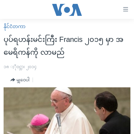
သုံး
ရ
လွယ်ကူ
နိုင်ငံတကာ
မူလစာမျက်နှာ
စေ
ပုပ်ရဟန်းမင်းကြီး Francis ၂၀၁၅ မှာ အ
မြန်မာ
သည့်
မေရိကန်ကို လာမည်
ကမ္ဘာ့သတင်းများ
Link
ဗွီဒီယို
နိုင်ငံတကာ
၁၈ ႏိုဝင္ဘာ၊ ၂၀၁၄
များ
သတင်းလွတ်လပ်ခွင့်
အမေရိကန်
ပင်မ
မျှဝေပါ
ရပ်ဝန်းတခု လမ်းတခု အလွန်
တရုတ်
အကြောင်းအရာ
သို့
အင်္ဂလိပ်စာလေ့လာမယ်
အစ္စရေး-ပါလက်စတိုင်း
ကျော်
အပတ်စဉ်ကဏ္ဍများ
အမေရိကန်သုံးအီဒီယံ
ကြည့်
ရေဒီယိုနှင့်ရုပ်သံ အချက်အလက်များ
မကြေးမုံရဲ့ အင်္ဂလိပ်စာ
ရေဒီယို
ရန်
ပင်မ
ရေဒီယို/တီဗွီအစီအစဉ်
ရုပ်ရှင်ထဲက အင်္ဂလိပ်စာ
တီဗွီ