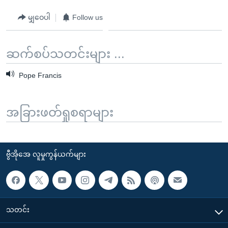
မျှဝေပါ
Follow us
ဆက်စပ်သတင်းများ ...
Pope Francis
အခြားဖတ်ရှုစရာများ
ဗွီအိုအေ လူမှုကွန်ယက်များ
သတင်း