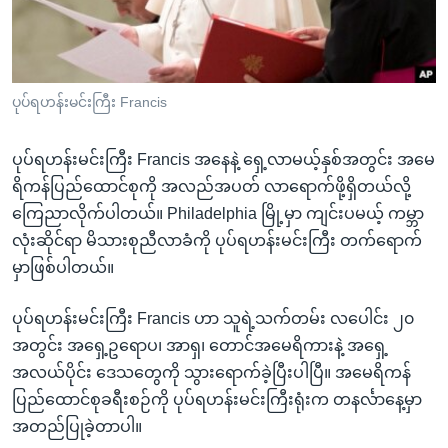
အ
သုတပဒေသာ အင်္ဂလိပ်စာ
ညွန်း
Learning English
စာမျက်နှာ
သို့
ဗွီအိုအေ လူမှုကွန်ယက်များ
ပုပ်ရဟန်းမင်းကြီး Francis
ကျော်
ကြည့်
ပုပ်ရဟန်းမင်းကြီး Francis အနေနဲ့ ရှေ့လာမယ့်နှစ်အတွင်း အမေ
ရန်
ဘာသာစကားများ
ရိကန်ပြည်ထောင်စုကို အလည်အပတ် လာရောက်ဖို့ရှိတယ်လို့
ရှာဖွေ
ကြေညာလိုက်ပါတယ်။ Philadelphia မြို့မှာ ကျင်းပမယ့် ကမ္ဘာ
ရန်
လုံးဆိုင်ရာ မိသားစုညီလာခံကို ပုပ်ရဟန်းမင်းကြီး တက်ရောက်
နေရာ
မှာဖြစ်ပါတယ်။
သို့
ကျော်
ပုပ်ရဟန်းမင်းကြီး Francis ဟာ သူရဲ့သက်တမ်း လပေါင်း ၂၀
ရန်
အတွင်း အရှေ့ဥရောပ၊ အာရှ၊ တောင်အမေရိကားနဲ့ အရှေ့
အလယ်ပိုင်း ဒေသတွေကို သွားရောက်ခဲ့ပြီးပါပြီ။ အမေရိကန်
ပြည်ထောင်စုခရီးစဉ်ကို ပုပ်ရဟန်းမင်းကြီးရုံးက တနင်္လာနေ့မှာ
အတည်ပြုခဲ့တာပါ။