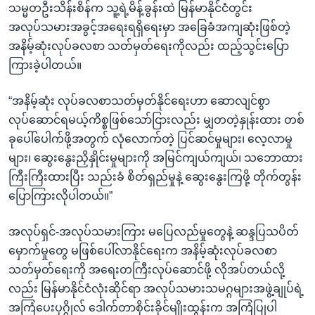
သမ္မတဦးသိန်းစိန်က သူ့ရဲ့မိန့်ခွန်းထဲ မြန်မာနိုင်ငံတွင်း
အလုပ်သမားအခွင့်အရေးရရှိရေးမှာ အခြေခံအကျဆုံးဖြစ်တဲ့
အနိမ့်ဆုံးလုပ်ခလစာ သတ်မှတ်ရေးကိုလည်း ထည့်သွင်းပြော
ကြားခဲ့ပါတယ်။
“အနိမ့်ဆုံး လုပ်ခလစာသတ်မှတ်နိုင်ရေးဟာ ဆောလျင်စွာ
လုပ်ဆောင်ရမယ့်ကိစ္စဖြစ်သော်ငြားလည်း မျှတတဲ့နှုန်းထား တစ်
ခုပေါ်ပေါက်ဖို့အတွက် လုံလောက်တဲ့ ပြင်ဆင်မှုများ၊ လေ့လာမှု
များ၊ ဆွေးနွေးညှိနှိုင်းမှုများကို အမြင်ကျယ်ကျယ်၊ သဘောထား
ကြီးကြီးထားပြီး သည်းခံ စိတ်ရှည်မှုနဲ့ ဆွေးနွေးကြဖို့ တိုက်တွန်း
ပြောကြားလိုပါတယ်။”
အလုပ်ရှင်-အလုပ်သမားကြား မပြေလည်မှုတွေနဲ့ ဆန္ဒပြသပိတ်
မှောက်မှုတွေ မဖြစ်ပေါ်လာနိုင်ရေးက အနိမ့်ဆုံးလုပ်ခလစာ
သတ်မှတ်ရေးကို အရေးတကြီးလုပ်ဆောင်ဖို့ လိုအပ်တယ်လို့
လည်း မြန်မာနိုင်ငံလုံးဆိုင်ရာ အလုပ်သမားသမဂ္ဂများအဖွဲ့ချုပ်ရဲ့
အကြံပေးပုဂ္ဂိုလ် ဒေါက်တာစိုင်းခိုင်မျိုးထွန်းက အကြံပြုပါ