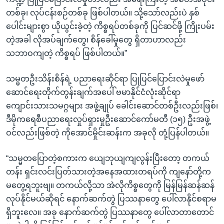
တစ်ခု၊ လုပ်ငန်းစဉ်တစ်ခု ဖြစ်ပါတယ်။ သို့သော်လည်းပဲ နှစ်
ပေါင်းများစွာ ယိုယွင်းခဲ့တဲ့ ကိစ္စရပ်တစ်ခုကို ပြင်ဆင်ဖို့ ကြိုးပမ်း
တဲ့အခါ လိုအပ်ချက်တွေ၊ စိန်ခေါ်မှုတွေ ရှိတာဟာလည်း
သဘာဝကျတဲ့ ကိစ္စရပ် ဖြစ်ပါတယ်။”
သမ္မတဦးသိန်းစိန်ရဲ့ ပညာရေးဆိုင်ရာ ပြုပြင်ပြောင်းလဲမှုဖော်
ဆောင်ရေးတိုက်တွန်းချက်အပေါ် ဗမာနိုင်ငံလုံးဆိုင်ရာ
ကျောင်းသားသမဂ္ဂများ အဖွဲ့ချုပ် ခေါင်းဆောင်တစ်ဦးလည်းဖြစ်၊
ဒီမိုကရေစီပညာရေးလှုပ်ရှားမှုဦးဆောင်ကော်မတီ (၁၅) ဦးအဖွဲ့
ဝင်လည်းဖြစ်တဲ့ ကိုအောင်မှိုင်းဆန်းက အခုလို တုံ့ပြန်ပါတယ်။
“သမ္မတပြောတဲ့စကားက ယျေဘုယျကျလွန်းပြီးတော့ တကယ်
တန်း ရှင်းလင်းပြတ်သားတဲ့အနေအထားတရပ်ကို ကျနော်တို့က
မတွေ့ရဘူးဗျ။ တကယ်လို့သာ အဲလိုကိစ္စတွေကို မြန်မြန်ဆန်ဆန်
လုပ်နိုင်မယ်ဆိုရင် နောက်ဆက်တွဲ ပြဿနာတွေ ပေါ်လာနိုင်စရာမ
ရှိဘူးလေ။ အခု နောက်ဆက်တွဲ ပြဿနာတွေ ပေါ်လာတာတောင်