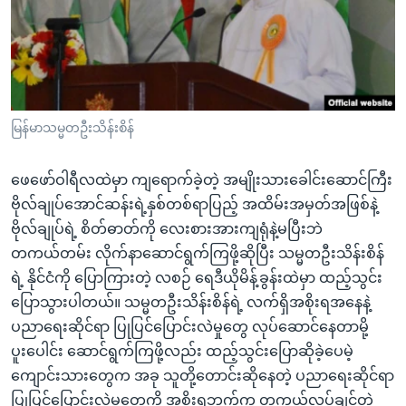
အ
သုတပဒေသာ အင်္ဂလိပ်စာ
ညွန်း
Learning English
စာမျက်နှာ
သို့
ဗွီအိုအေ လူမှုကွန်ယက်များ
ကျော်
ကြည့်
မြန်မာသမ္မတဦးသိန်းစိန်
ရန်
ဘာသာစကားများ
ရှာဖွေ
ဖေဖော်ဝါရီလထဲမှာ ကျရောက်ခဲ့တဲ့ အမျိုးသားခေါင်းဆောင်ကြီး
ရန်
ဗိုလ်ချုပ်အောင်ဆန်းရဲ့နှစ်တစ်ရာပြည့် အထိမ်းအမှတ်အဖြစ်နဲ့
နေရာ
ဗိုလ်ချုပ်ရဲ့ စိတ်ဓာတ်ကို လေးစားအားကျရုံနဲ့မပြီးဘဲ
သို့
တကယ်တမ်း လိုက်နာဆောင်ရွက်ကြဖို့ဆိုပြီး သမ္မတဦးသိန်းစိန်
ကျော်
ရဲ့ နိုင်ငံကို ပြောကြားတဲ့ လစဉ် ရေဒီယိုမိန့်ခွန်းထဲမှာ ထည့်သွင်း
ရန်
ပြောသွားပါတယ်။ သမ္မတဦးသိန်းစိန်ရဲ့ လက်ရှိအစိုးရအနေနဲ့
ပညာရေးဆိုင်ရာ ပြုပြင်ပြောင်းလဲမှုတွေ လုပ်ဆောင်နေတာမို့
ပူးပေါင်း ဆောင်ရွက်ကြဖို့လည်း ထည့်သွင်းပြောဆိုခဲ့ပေမဲ့
ကျောင်းသားတွေက အခု သူတို့တောင်းဆိုနေတဲ့ ပညာရေးဆိုင်ရာ
ပြုပြင်ပြောင်းလဲမှုတွေကို အစိုးရဘက်က တကယ်လုပ်ချင်တဲ့