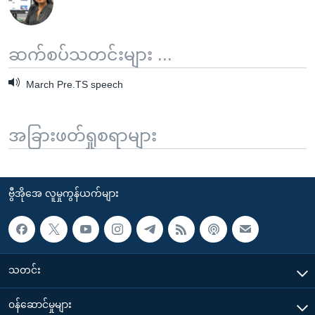
ဆက်စပ်သတင်းများ ...
March Pre.TS speech
အခြားဖတ်ရှုစရာများ
ဗွီအိုအေ လူမှုကွန်ယက်များ
သတင်း
၀န်ဆောင်မှုများ