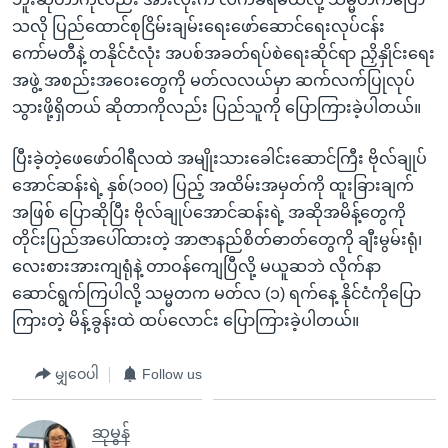
သလို ပြည်ထောင်စုငြိမ်းချမ်းရေးဖော်ဆောင်ရေးလုပ်ငန်း
ကော်မတီနဲ့ တနိုင်ငံလုံး အပစ်အခတ်ရပ်စဲရေးဆိုင်ရာ ညှိနှိုင်းရေး
အဖွဲ့ အစည်းအဝေးတွေကို မတ်လလယ်မှာ ဆက်လက်ပြုလုပ်
သွားဖို့ရှိတယ် ဆိုတာကိုလည်း ပြည်သူကို ပြောကြားခဲ့ပါတယ်။
ပြီးခဲ့တဲ့ဖေဖော်ဝါရီလထဲ အမျိုးသားခေါင်းဆောင်ကြီး ဗိုလ်ချုပ်
အောင်ဆန်းရဲ့ နှစ်(၁၀၀) ပြည့် အထိမ်းအမှတ်ကို ထူးခြားချက်
အဖြစ် ပြောဆိုပြီး ဗိုလ်ချုပ်အောင်ဆန်းရဲ့ အဆိုအမိန့်တွေကို
တိုင်းပြည်အပေါ်ထားတဲ့ အာဇာနည်စိတ်ဓာတ်တွေကို ချီးမွမ်းရုံ၊
လေးစားအားကျရုံနဲ့ တာဝန်ကျေပြီလို့ မယူဆဘဲ လိုက်နာ
ဆောင်ရွက်ကြပါလို့ သမ္မတက မတ်လ (၁) ရက်နေ့ နိုင်ငံကိုပြော
ကြားတဲ့ မိန့်ခွန်းထဲ ထပ်လောင်း ပြောကြားခဲ့ပါတယ်။
မျှဝေပါ
Follow us
ဆုမွန်