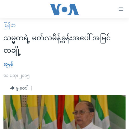
သုံး
ရ
လွယ်ကူ
မြန်မာ
မူလစာမျက်နှာ
စေ
သမ္မတရဲ့ မတ်လမိန့်ခွန်းအပေါ် အမြင်
မြန်မာ
သည့်
တချို့
ကမ္ဘာ့သတင်းများ
Link
ဗွီဒီယို
နိုင်ငံတကာ
ဆုမွန်
များ
သတင်းလွတ်လပ်ခွင့်
အမေရိကန်
၀၁ မတ္၊ ၂၀၁၅
ပင်မ
ရပ်ဝန်းတခု လမ်းတခု အလွန်
တရုတ်
အကြောင်းအရာ
မျှဝေပါ
သို့
အင်္ဂလိပ်စာလေ့လာမယ်
အစ္စရေး-ပါလက်စတိုင်း
ကျော်
အပတ်စဉ်ကဏ္ဍများ
အမေရိကန်သုံးအီဒီယံ
ကြည့်
ရေဒီယိုနှင့်ရုပ်သံ အချက်အလက်များ
မကြေးမုံရဲ့ အင်္ဂလိပ်စာ
ရေဒီယို
ရန်
ပင်မ
ရေဒီယို/တီဗွီအစီအစဉ်
ရုပ်ရှင်ထဲက အင်္ဂလိပ်စာ
တီဗွီ