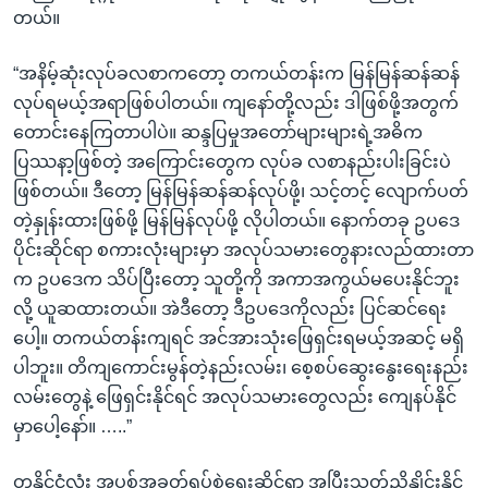
တယ်။
“အနိမ့်ဆုံးလုပ်ခလစာကတော့ တကယ်တန်းက မြန်မြန်ဆန်ဆန်
လုပ်ရမယ့်အရာဖြစ်ပါတယ်။ ကျနော်တို့လည်း ဒါဖြစ်ဖို့အတွက်
တောင်းနေကြတာပါပဲ။ ဆန္ဒပြမှုအတော်များများရဲ့အဓိက
ပြဿနာ့ဖြစ်တဲ့ အကြောင်းတွေက လုပ်ခ လစာနည်းပါးခြင်းပဲ
ဖြစ်တယ်။ ဒီတော့ မြန်မြန်ဆန်ဆန်လုပ်ဖို့၊ သင့်တင့် လျောက်ပတ်
တဲ့နှုန်းထားဖြစ်ဖို့ မြန်မြန်လုပ်ဖို့ လိုပါတယ်။ နောက်တခု ဥပဒေ
ပိုင်းဆိုင်ရာ စကားလုံးများမှာ အလုပ်သမားတွေနားလည်ထားတာ
က ဥပဒေက သိပ်ပြီးတော့ သူတို့ကို အကာအကွယ်မပေးနိုင်ဘူး
လို့ ယူဆထားတယ်။ အဲဒီတော့ ဒီဥပဒေကိုလည်း ပြင်ဆင်ရေး
ပေါ့။ တကယ်တန်းကျရင် အင်အားသုံးဖြေရှင်းရမယ့်အဆင့် မရှိ
ပါဘူး။ တိကျကောင်းမွန်တဲ့နည်းလမ်း၊ စေ့စပ်ဆွေးနွေးရေးနည်း
လမ်းတွေနဲ့ ဖြေရှင်းနိုင်ရင် အလုပ်သမားတွေလည်း ကျေနပ်နိုင်
မှာပေါ့နော်။ …..”
တနိုင်ငံလုံး အပစ်အခတ်ရပ်စဲရေးဆိုင်ရာ အပြီးသတ်ညှိနှိုင်းနိုင်