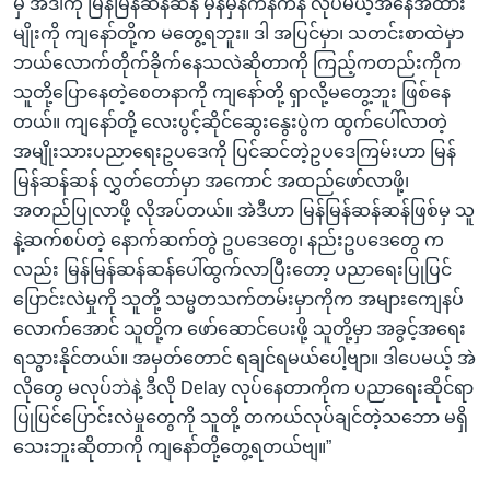
မှ အဲဒါကို မြန်မြန်ဆန်ဆန် မှန်မှန်ကန်ကန် လုပ်မယ့်အနေအထား
မျိုးကို ကျနော်တို့က မတွေ့ရဘူး။ ဒါ အပြင်မှာ၊ သတင်းစာထဲမှာ
ဘယ်လောက်တိုက်ခိုက်နေသလဲဆိုတာကို ကြည့်ကတည်းကိုက
သူတို့ပြောနေတဲ့စေတနာကို ကျနော်တို့ ရှာလို့မတွေ့ဘူး ဖြစ်နေ
တယ်။ ကျနော်တို့ လေးပွင့်ဆိုင်ဆွေးနွေးပွဲက ထွက်ပေါ်လာတဲ့
အမျိုးသားပညာရေးဥပဒေကို ပြင်ဆင်တဲ့ဥပဒေကြမ်းဟာ မြန်
မြန်ဆန်ဆန် လွှတ်တော်မှာ အကောင် အထည်ဖော်လာဖို့၊
အတည်ပြုလာဖို့ လိုအပ်တယ်။ အဲဒီဟာ မြန်မြန်ဆန်ဆန်ဖြစ်မှ သူ
နဲ့ဆက်စပ်တဲ့ နောက်ဆက်တွဲ ဥပဒေတွေ၊ နည်းဥပဒေတွေ က
လည်း မြန်မြန်ဆန်ဆန်ပေါ်ထွက်လာပြီးတော့ ပညာရေးပြုပြင်
ပြောင်းလဲမှုကို သူတို့ သမ္မတသက်တမ်းမှာကိုက အများကျေနပ်
လောက်အောင် သူတို့က ဖော်ဆောင်ပေးဖို့ သူတို့မှာ အခွင့်အရေး
ရသွားနိုင်တယ်။ အမှတ်တောင် ရချင်ရမယ်ပေါ့ဗျာ။ ဒါပေမယ့် အဲ
လိုတွေ မလုပ်ဘဲနဲ့ ဒီလို Delay လုပ်နေတာကိုက ပညာရေးဆိုင်ရာ
ပြုပြင်ပြောင်းလဲမှုတွေကို သူတို့ တကယ်လုပ်ချင်တဲ့သဘော မရှိ
သေးဘူးဆိုတာကို ကျနော်တို့တွေ့ရတယ်ဗျ။”