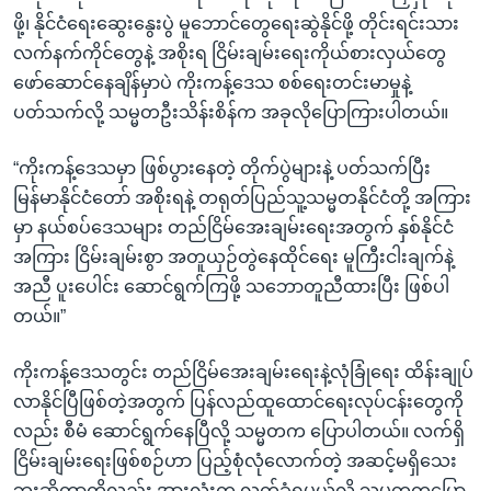
ဖို့၊ နိုင်ငံရေးဆွေးနွေးပွဲ မူဘောင်တွေရေးဆွဲနိုင်ဖို့ တိုင်းရင်းသား
လက်နက်ကိုင်တွေနဲ့ အစိုးရ ငြိမ်းချမ်းရေးကိုယ်စားလှယ်တွေ
ဖော်ဆောင်နေချိန်မှာပဲ ကိုးကန့်ဒေသ စစ်ရေးတင်းမာမှုနဲ့
ပတ်သက်လို့ သမ္မတဦးသိန်းစိန်က အခုလိုပြောကြားပါတယ်။
“ကိုးကန့်ဒေသမှာ ဖြစ်ပွားနေတဲ့ တိုက်ပွဲများနဲ့ ပတ်သက်ပြီး
မြန်မာနိုင်ငံတော် အစိုးရနဲ့ တရုတ်ပြည်သူ့သမ္မတနိုင်ငံတို့ အကြား
မှာ နယ်စပ်ဒေသများ တည်ငြိမ်အေးချမ်းရေးအတွက် နှစ်နိုင်ငံ
အကြား ငြိမ်းချမ်းစွာ အတူယှဉ်တွဲနေထိုင်ရေး မူကြီးငါးချက်နဲ့
အညီ ပူးပေါင်း ဆောင်ရွက်ကြဖို့ သဘောတူညီထားပြီး ဖြစ်ပါ
တယ်။”
ကိုးကန့်ဒေသတွင်း တည်ငြိမ်အေးချမ်းရေးနဲ့လုံခြုံရေး ထိန်းချုပ်
လာနိုင်ပြီဖြစ်တဲ့အတွက် ပြန်လည်ထူထောင်ရေးလုပ်ငန်းတွေကို
လည်း စီမံ ဆောင်ရွက်နေပြီလို့ သမ္မတက ပြောပါတယ်။ လက်ရှိ
ငြိမ်းချမ်းရေးဖြစ်စဉ်ဟာ ပြည့်စုံလုံလောက်တဲ့ အဆင့်မရှိသေး
ဘူးဆိုတာကိုလည်း အားလုံးက လက်ခံရမယ်လို့ သမ္မတကပြော