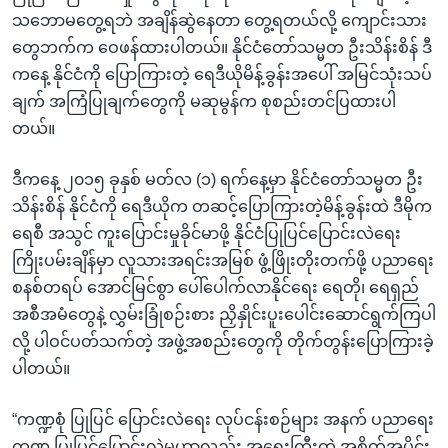
သဘောမတွေ့ရဘဲ အချိန်ဆွဲနေတာ တွေ့ရတယ်လို့ ကျောင်းသား
တွေဘက်က ဝေဖန်ထားပါတယ်။ နိုင်ငံတော်သမ္မတ ဦးသိန်းစိန် ဒီ
ကနေ့ နိုင်ငံကို ပြောကြားတဲ့ ရေဒီယိုမိန့်ခွန်းအပေါ် အမြင်သုံးသပ်
ချက် အကြံပြုချက်တွေကို မဆုမွန်က စုစည်းတင်ပြထားပါ
တယ်။
ဒီကနေ့ ၂၀၁၅ ခုနှစ် မတ်လ (၁) ရက်နေ့မှာ နိုင်ငံတော်သမ္မတ ဦး
သိန်းစိန် နိုင်ငံကို ရေဒီယိုက တဆင့်ပြောကြားတဲ့မိန့်ခွန်းထဲ ဒီမိုက
ရေစီ အသွင် ကူးပြောင်းမှုခိုင်မာဖို့ နိုင်ငံပြုပြင်ပြောင်းလဲရေး
ကြိုးပမ်းချိန်မှာ လူသားအရင်းအမြစ် ဖွံ့ဖြိုးတိုးတက်ဖို့ ပညာရေး
စနစ်တရပ် အောင်မြင်စွာ ပေါ်ပေါက်လာနိုင်ရေး ရေတို၊ ရေရှည်
အစီအမံတွေနဲ့ လွှမ်းခြုံစဉ်းစား ညှိနှိုင်းပူးပေါင်းဆောင်ရွက်ကြပါ
လို့ ပါဝင်ပတ်သက်တဲ့ အဖွဲ့အစည်းတွေကို တိုက်တွန်းပြောကြားခဲ့
ပါတယ်။
“ကဏ္ဍစုံ ပြုပြင် ပြောင်းလဲရေး လုပ်ငန်းစဉ်များ အနက် ပညာရေး
ကဏ္ဍ ပြုပြင်ပြောင်းလဲမှုဟာလည်း အရေးကြီးတဲ့ အစိတ်အပိုင်း