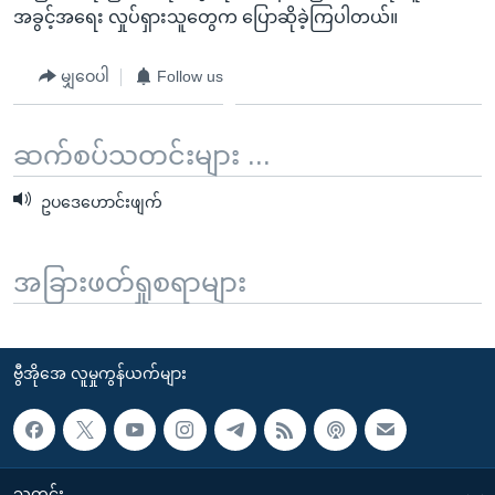
အခွင့်အရေး လှုပ်ရှားသူတွေက ပြောဆိုခဲ့ကြပါတယ်။
မျှဝေပါ
Follow us
ဆက်စပ်သတင်းများ ...
ဥပဒေဟောင်းဖျက်
အခြားဖတ်ရှုစရာများ
ဗွီအိုအေ လူမှုကွန်ယက်များ
သတင်း