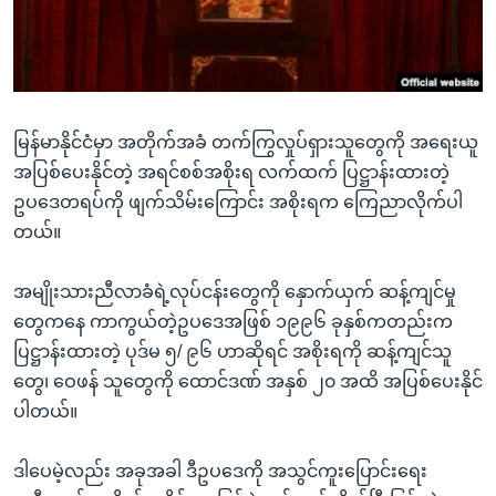
အ
သုတပဒေသာ အင်္ဂလိပ်စာ
ညွန်း
Learning English
စာမျက်နှာ
သို့
ဗွီအိုအေ လူမှုကွန်ယက်များ
ကျော်
မြန်မာနိုင်ငံမှာ အတိုက်အခံ တက်ကြွလှုပ်ရှားသူတွေကို အရေးယူ
ကြည့်
အပြစ်ပေးနိုင်တဲ့ အရင်စစ်အစိုးရ လက်ထက် ပြဋ္ဌာန်းထားတဲ့
ရန်
ဥပဒေတရပ်ကို ဖျက်သိမ်းကြောင်း အစိုးရက ကြေညာလိုက်ပါ
ဘာသာစကားများ
ရှာဖွေ
တယ်။
ရန်
နေရာ
အမျိုးသားညီလာခံရဲ့လုပ်ငန်းတွေကို နှောက်ယှက် ဆန့်ကျင်မှု
သို့
တွေကနေ ကာကွယ်တဲ့ဥပဒေအဖြစ် ၁၉၉၆ ခုနှစ်ကတည်းက
ကျော်
ပြဋ္ဌာန်းထားတဲ့ ပုဒ်မ ၅/ ၉၆ ဟာဆိုရင် အစိုးရကို ဆန့်ကျင်သူ
ရန်
တွေ၊ ဝေဖန် သူတွေကို ထောင်ဒဏ် အနှစ် ၂၀ အထိ အပြစ်ပေးနိုင်
ပါတယ်။
ဒါပေမဲ့လည်း အခုအခါ ဒီဥပဒေကို အသွင်ကူးပြောင်းရေး