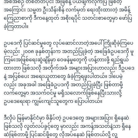
အစီအစဉ် တစိတ်တပိုင်း အဖြစ်နဲ့ ပယ်ဖျက်လိုက်ပြီ ဖြစ်တဲ့
အကြောင်း သမ္မတ ဦးသိန်းစိန် လက်မှတ် ရေးထိုးထားတဲ့ အမိန့်
ကြေညာစာကို ဒီကနေ့ထုတ် အစိုးရပိုင် သတင်းစာတွေမှာ ဖော်ပြ
ခဲ့ကြတာပါ။
ဥပဒေကို ပြင်ဆင်မှုတွေ လုပ်ဆောင်လာတဲ့အပေါ် ကြိုဆိုခဲ့ကြပေ
မဲ့လည်း ၂၀၀၈ ခုနှစ်တုန်းက အတည်ပြုခဲ့တဲ့ အခြေခံဥပဒေကို မူ
ကြမ်းအဖြစ်ရေးဆွဲချိန်မှာ ဝေဖန်မှုတွေကို ဟန့်တားဖို့ ရည်ရွယ်
ထားတာ ဖြစ်သလို အတိုက်အခံ အများအပြားဟာလည်း ဒီဥပဒေ
နဲ့ အပြစ်ပေး အရေးယူတာတွေ ခံခဲ့ကြရဖူးပါတယ်။ ဒါပေမဲ့
လည်း အခုအခါ အခြေခံဥပဒကို အတည်ပြုခဲ့ပြီး ဖြစ်တာမို့
လက်တွေ့မှာ အသက်ဝင်မှု မရှိသလောက်ဖြစ်နေပြီးသားလို့
ဥပဒေရေးရာ ကျွမ်းကျင်သူတွေက ပြောပါတယ်။
ဒီလိုပဲ မြန်မာနိုင်ငံမှာ ဖိနှိပ်တဲ့ ဥပဒေတွေ အများအပြား ရှိနေဆဲ
ဖြစ်သလို လွတ်လပ်ခွင့်တွေ မှာလည်း အကန့်အသတ်နဲ့သာ ရှိနေ
ဆဲဖြစ်တာမို့ ပြင်ဆင်ဖို့တွေ လိုအပ်နေဆဲ ဖြစ်တယ်လို့ လူ့