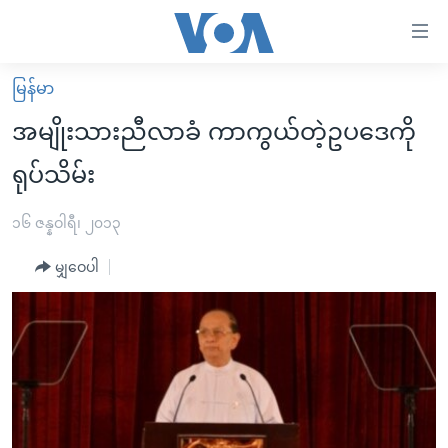
သုံး
ရ
လွယ်ကူ
မြန်မာ
မူလစာမျက်နှာ
စေ
အမျိုးသားညီလာခံ ကာကွယ်တဲ့ဥပဒေကို
မြန်မာ
သည့်
ရုပ်သိမ်း
ကမ္ဘာ့သတင်းများ
Link
ဗွီဒီယို
နိုင်ငံတကာ
၁၆ ဇန္နဝါရီ၊ ၂၀၁၃
များ
သတင်းလွတ်လပ်ခွင့်
အမေရိကန်
ပင်မ
မျှဝေပါ
ရပ်ဝန်းတခု လမ်းတခု အလွန်
တရုတ်
အကြောင်းအရာ
သို့
အင်္ဂလိပ်စာလေ့လာမယ်
အစ္စရေး-ပါလက်စတိုင်း
ကျော်
အပတ်စဉ်ကဏ္ဍများ
အမေရိကန်သုံးအီဒီယံ
ကြည့်
ရေဒီယိုနှင့်ရုပ်သံ အချက်အလက်များ
မကြေးမုံရဲ့ အင်္ဂလိပ်စာ
ရေဒီယို
ရန်
ပင်မ
ရေဒီယို/တီဗွီအစီအစဉ်
ရုပ်ရှင်ထဲက အင်္ဂလိပ်စာ
တီဗွီ