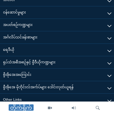
၀န်ဆောင်မှုများ
အပတ်စဉ်ကဏ္ဍများ
အင်္ဂလိပ်သင်ခန်းစာများ
ရေဒီယို
ရုပ်သံအစီအစဉ်နှင့် ဗွီဒီယိုကဏ္ဍများ
ဗွီအိုအေအကြောင်း
ဗွီအိုအေ မိုဘိုင်းလ်အက်ပ်များ ဒေါင်းလုတ်ယူရန်
Other Links
တိုက်ရိုက်