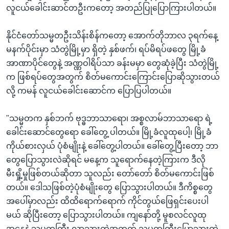
လူငယ်ခေါင်းဆာင်တဦးကတော့ အတည်ပြုပြောကြားပါတယ်။
နိုင်ငံတော်သမ္မတဦးသိန်းစိန်ကတော့ အောက်တိုဘာလ ၃ရက်နေ့
မနက်ပိုင်းမှာ သံတွဲမြို့မှာ ရှိတဲ့ နှစ်ဖက်၊ ရပ်မိရပ်ဖတွေ မြို့ခံ
အာဏာပိုင်တွေနဲ့ အဏ္ဏဝါရိပ်သာ ခန်းမမှာ တွေဆုံခဲ့ပြီး သံတွဲမြို့
က ဖြစ်ရပ်တွေအတွက် စိတ်မကောင်းကြောင်းပြောဆိုသွားတယ်
လို့ ကမန် လူငယ်ခေါင်းဆောင်က ပြောပြပါတယ်။
"သမ္မတက နှစ်ဘက် ဗုဒ္ဓဘာသာရော၊ အစ္စလာမ်ဘာသာရော ရဲ့
ခေါင်းဆောင်တွေရော ခေါ်တွေ့ ပါတယ်။ မြို့ခံလူထုပေါ့၊ မြို့ခံ
ကိုယ်စားလှယ် ပုံစံမျိုးနဲ့ ခေါ်တွေ့ပါတယ်။ ခေါ်တွေ့ပြီးတော့ ဘာ
တွေပြောသွားလဲဆိုရင် မနေ့က သူရောက်နေတဲ့ကြားက ဒီလို
မီးရှို့မှုဖြစ်တယ်ဆိုတာ သူလည်း တော်တော် စိတ်မကောင်းဖြစ်
တယ်။ ဒေါသဖြစ်တဲ့ပုံစံမျိုးတွေ ပြောသွားပါတယ်။ ဒီကိစ္စတွေ
အပေါ်မှာလည်း ထိထိရောက်ရောက် ကိုင်တွယ်ဖြေရှင်းပေးပါ
မယ် ဆိုပြီးတော့ ပြောသွားပါတယ်။ ကျနော်တို့ မူစလင်လူထု
အနေနဲ့ သမ္မတကြီး လာသွားတဲ့အတွက် သမ္မတကြီးပြောသွားတဲ့