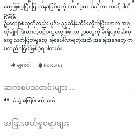
တွေဖြစ်ခဲ့ပြီး ပြဿနာဖြစ်မူကို စတင်ခဲ့တယ်ဆိုကာ ကမန်ပါတီ
ဥက္ကဋ္ဌ
ဦးကျော်စံလှကိုလည်း ပုဒ်မ ၃ခုထိန်းသိမ်းလိုက်ပြီးနောက် အခု
လိုမျိုးကြီးမားတဲ့ပဋိပက္ခတွေဖြစ်ကာ ရွာတွေကို မီးရှိဖျက်ဆိးမူ
တွေ သတ်ဖြတ်မူတွေ ဖြစ်ပေါ်လာရတဲ့အထိ အခြေအနေတွေ က
မတည်မငြိမ်ဖြစ်ခဲ့ရပါတယ်။
မျှဝေပါ
Follow us
ဆက်စပ်သတင်းများ ...
သံတွဲအကြမ်းဖက် ဆက်
အခြားဖတ်ရှုစရာများ