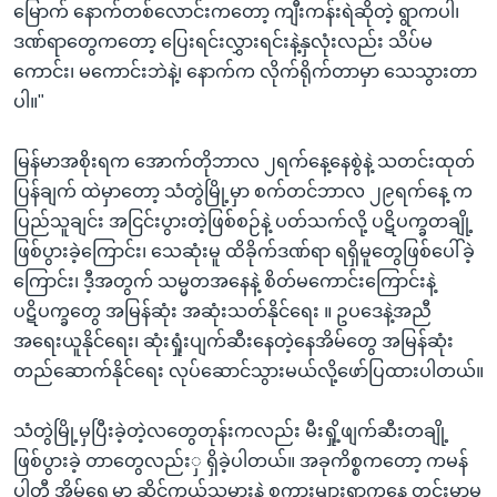
မြောက် နောက်တစ်လောင်းကတော့ ကျီးကန်းရဲဆိုတဲ့ ရွာကပါ၊
ဒဏ်ရာတွေကတော့ ပြေးရင်းလွှားရင်းနဲ့နှလုံးလည်း သိပ်မ
ကောင်း၊ မကောင်းဘဲနဲ့၊ နောက်က လိုက်ရိုက်တာမှာ သေသွားတာ
ပါ။"
မြန်မာအစိုးရက အောက်တိုဘာလ ၂ရက်နေ့နေစွဲနဲ့ သတင်းထုတ်
ပြန်ချက် ထဲမှာတော့ သံတွဲမြို့မှာ စက်တင်ဘာလ ၂၉ရက်နေ့ က
ပြည်သူချင်း အငြင်းပွားတဲ့ဖြစ်စဉ်နဲ့ ပတ်သက်လို့ ပဋိပက္ခတချို့
ဖြစ်ပွားခဲ့ကြောင်း၊ သေဆုံးမူ ထိခိုက်ဒဏ်ရာ ရရှိမူတွေဖြစ်ပေါ်ခဲ့
ကြောင်း၊ ဒီ့အတွက် သမ္မတအနေနဲ့ စိတ်မကောင်းကြောင်းနဲ့
ပဋိပက္ခတွေ အမြန်ဆုံး အဆုံးသတ်နိုင်ရေး ။ ဥပဒေနဲ့အညီ
အရေးယူနိုင်ရေး၊ ဆုံးရှုံးပျက်ဆီးနေတဲ့နေအိမ်တွေ အမြန်ဆုံး
တည်ဆောက်နိုင်ရေး လုပ်ဆောင်သွားမယ်လို့ဖော်ပြထားပါတယ်။
သံတွဲမြို့မှပြီးခဲ့တဲ့လတွေတုန်းကလည်း မီးရှို့ဖျက်ဆီးတချို့
ဖြစ်ပွားခဲ့ တာတွေလည်းှ ရှိခဲ့ပါတယ်။ အခုကိစ္စကတော့ ကမန်
ပါတီ အိမ်ရှေ့မှာ ဆိုင်ကယ်သမားနဲ့ စကားများရာကနေ တင်းမာမူ