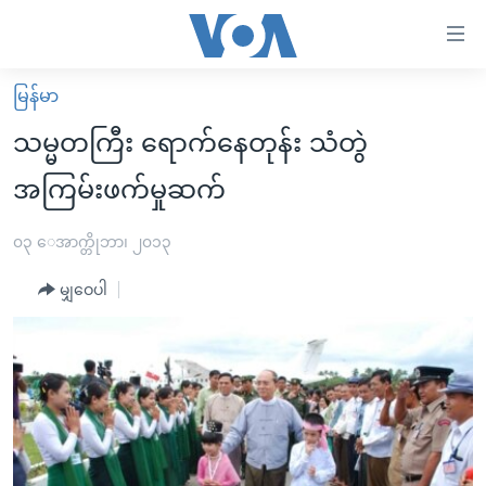
သုံး
ရ
လွယ်ကူ
မြန်မာ
မူလစာမျက်နှာ
စေ
သမ္မတကြီး ရောက်နေတုန်း သံတွဲ
မြန်မာ
သည့်
အကြမ်းဖက်မှုဆက်
ကမ္ဘာ့သတင်းများ
Link
ဗွီဒီယို
နိုင်ငံတကာ
၀၃ ေအာက္တိုဘာ၊ ၂၀၁၃
များ
သတင်းလွတ်လပ်ခွင့်
အမေရိကန်
ပင်မ
မျှဝေပါ
ရပ်ဝန်းတခု လမ်းတခု အလွန်
တရုတ်
အကြောင်းအရာ
သို့
အင်္ဂလိပ်စာလေ့လာမယ်
အစ္စရေး-ပါလက်စတိုင်း
ကျော်
အပတ်စဉ်ကဏ္ဍများ
အမေရိကန်သုံးအီဒီယံ
ကြည့်
ရေဒီယိုနှင့်ရုပ်သံ အချက်အလက်များ
မကြေးမုံရဲ့ အင်္ဂလိပ်စာ
ရေဒီယို
ရန်
ပင်မ
ရေဒီယို/တီဗွီအစီအစဉ်
ရုပ်ရှင်ထဲက အင်္ဂလိပ်စာ
တီဗွီ