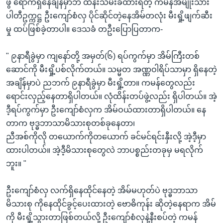
ဖွဲ ရောက်ရှိနေချိန်မှာဘဲ ထိန်းသိမ်းခံထားရတဲ့ ကမန်အမျိုးသား
ပါတီဥက္ကဋ္ဌ ဦးကျော်စံလှ ပိုင်ဆိုင်တဲ့နေအိမ်တလုံး မီးရှို့ဖျက်ဆီး
မှု ထပ်ဖြစ်ခဲ့တာပါ။ ဒေသခံ တဦးပြောပြတာက-
" ၉နာရီခွဲမှာ ကျနော်တို့ အမှတ်(၆) ရပ်ကွက်မှာ အိမ်ကြီးတစ်
ဆောင်ကို မီးရှို့ပစ်လိုက်တယ်။ သမ္မတ အဏ္ဏဝါရိပ်သာမှာ ရှိနေတဲ့
အချိန်မှာပဲ ညဘက် ၉နာရီခွဲမှာ မီးရှို့တာ။ ကမန်တွေလည်း
ရောင်းလှည့်နေတာရှိပါတယ်။ လုံထိန်းတပ်ဖွဲ့လည်း ရှိပါတယ်။ အဲ့
ဒီ့ရပ်ကွက်မှာ ဦးကျော်စံလှက အိမ်ဝယ်ထားတာရှိပါတယ်။ နေ
တာက ဗုဒ္ဓဘာသာမိသားစုတစ်ခုနေတာ၊
ညီအစ်ကိုလို တယောက်ကိုတယောက် ခင်မင်ရင်းနှီးလို့ အဲ့ဒီ့မှာ
ထားပါတယ်။ အဲ့ဒီ့မိသားစုတွေလဲ ဘာပစ္စည်းတခုမှ မရလိုက်
ဘူး။ "
ဦးကျော်စံလှ လက်ရှိနေထိုင်နေတဲ့ အိမ်မဟုတ်ပဲ ဗုဒ္ဓဘာသာ
မိသားစု ကိုနေထိုင်ခွင့်ပေးထားတဲ့ ဗောဓိကုန်း ဆိုတဲ့နေရာက အိမ်
ကို မီးရှို့သွားတာဖြစ်တယ်လို့ ဦးကျော်စံလှနဲ့နီးစပ်တဲ့ ကမန်