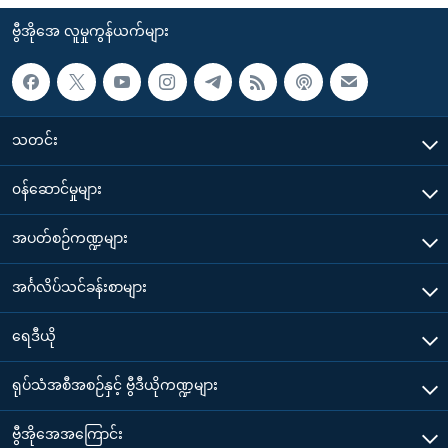
ဗွီအိုအေ လူမှုကွန်ယက်များ
သတင်း
၀န်ဆောင်မှုများ
အပတ်စဉ်ကဏ္ဍများ
အင်္ဂလိပ်သင်ခန်းစာများ
ရေဒီယို
ရုပ်သံအစီအစဉ်နှင့် ဗွီဒီယိုကဏ္ဍများ
ဗွီအိုအေအကြောင်း