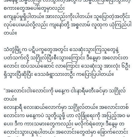
စကားတွေအပေါ်တွေမှာလည်း
ကျေနပ်မှုရှိပါတယ်။ အားလည်းကိုးပါတယ်။ သူပြောတဲ့အတိုင်း
လုပ်ပေးမယ်လို့လည်း ကျနော်တို့ အစ္စလာမ် လူထုက ယုံကြည်ပါ
တယ်။
သံတွဲမြို့က ပဋိပက္ခတွေအတွင်း သေဆုံးသွားကြသူတွေနဲ့
ပတ်သက်လို့ သဂြိုလ်ပြီးစီးသွားကြောင်း ဒီနေ့မှာ အလောင်းတ
လောင်း ထပ်သယ်ဆောင် လာကြောင်း သေဆုံးသူ အားလုံး ၆ဦး
ရှိသွားပြီဆိုပြီး ဒေသခံရွာသားတဦး ကပြောပြပါတယ်။
"အလောင်းငါးလောင်းကို မနေ့က ငါးနာရီမတီးခင်မှာ သဂြိုလ်
တယ်။
လေးနာရီ လေးဆယ်လောက်မှာ သဂြိုလ်တယ်။ အလောင်းတစ်
လောင်းက မနေ့ကပဲ သူတို့ယူဖို့ ဟာ လုံခြုံရေးကို အပြည့်အဝ မ
ပေး၊ ဒီက ကားသမားတွေကလည်း မလိုက်ရဲတော့၊ ဒီနေ့မှ တ
လောင်းသွားယူရပါတယ်၊ အလောင်းတွေထဲမှာ ခြောက်လောင်း