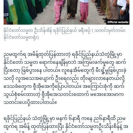
အ
သုတပဒေသာ အင်္ဂလိပ်စာ
ညွန်း
Learning English
စာမျက်နှာ
သို့
ဗွီအိုအေ လူမှုကွန်ယက်များ
နိုင်ငံတော်သမ္မတ ဦးသိန်းစိန် ရခိုင်ပြည်နယ် ခရီးစဉ် ( သတင်းမှတ်တမ်း၊
ကျော်
နိုင်ငံတော်သမ္မတရုံး)
ကြည့်
ရန်
ညမထွက်ရ အမိန့်ထုတ်ပြန်ထားတဲ့ ရခိုင်ပြည်နယ်သံတွဲမြို့မှာ
ဘာသာစကားများ
ရှာဖွေ
နိုင်ငံတော် သမ္မတ ရောက်နေချိန်မှာဘဲ အကြမ်းဖက်မှုတွေ ဆက်
ရန်
ပြီးတော့ ဖြစ်ပွားနေ ပါတယ်။ လူနေအိမ်တွေကို မီးရှို့မှုဖြစ်ပွားခဲ့
နေရာ
သလို လူအသေအပျောက် ဦးရေလည်း တိုးများလာနေတယ်လို့
သို့
ဒေသခံတွေက ဗွီအိုအေကိုပြောပါတယ်။ အကြောင်းစုံကို ဆက်
ကျော်
သွယ်စုံစမ်းထားတဲ့ ဗွီအိုအေသတင်းထောက် မအေးအေးမာက
ရန်
သတင်းပေးပို့ထားပါတယ်။
ရခိုင်ပြည်နယ် သံတွဲမြို့မှာ မနက် ၆နာရီ ကနေ ည၆နာရီထိ ညမ
ထွက်ရ အမိန့် ထုတ်ပြန်ထားပြီး နိုင်ငံတော်သမ္မတဦးသိန်းစိန်နဲ့ အ