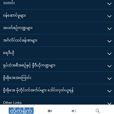
သတင်း
၀န်ဆောင်မှုများ
အပတ်စဉ်ကဏ္ဍများ
အင်္ဂလိပ်သင်ခန်းစာများ
ရေဒီယို
ရုပ်သံအစီအစဉ်နှင့် ဗွီဒီယိုကဏ္ဍများ
ဗွီအိုအေအကြောင်း
ဗွီအိုအေ မိုဘိုင်းလ်အက်ပ်များ ဒေါင်းလုတ်ယူရန်
Other Links
တိုက်ရိုက်