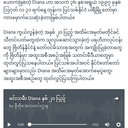
ယောက်ဖြစ်တဲ့ Diana ဟာ အသက် ၃၆ နှစ်အရွယ် ၁၉၉၇ ခုနှစ်
သြဂုတ် လ ၃၁ ရက်နေ့ တုန်းက ပြင်သစ်နိုင်ငံ ပါရီမြို့တော်မှာ
ကားမှောက်သေဆုံးခဲ့တာဖြစ်ပါတယ်။
Diana ကွယ်လွန်ခဲ့တဲ့ အနှစ် ၂၀ ပြည့် အထိမ်းအမှတ်မတိုင်ခင်
သီတင်းပတ်တွေထဲက သူလုပ်ဆောင်သွားခဲ့တဲ့ ပရဟိတလုပ်ငန်း
တွေ ဗြိတိန်နိုင်ငံနဲ့ တော်ဝင်မိသားစုအတွက် အကျိုးပြုခဲ့တာတွေ
ကို ဗြိတိန်မှာ အထူးအစီအစဉ်အဖြစ် သတင်းမီဒီယာတွေမှာ
ထုတ်လွှင့်ပြသနေပါတယ်။ ပြင်သစ်အပါအဝင် နိုင်ငံတော်တော်
များများမှာလည်း Diana အထိမ်းအမှတ်အောက်မေ့ပွဲတွေ၊
အထူးအစီအစဉ်တွေ ထုတ်လွှင့်ပြသကြပါတယ်။
မင်းသမီး Diana နှစ် ၂၀ ပြည့်
by
ဗွီအိုအေသတင်းဌာန
No media source currently available
0:00
0:51