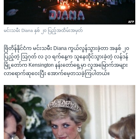
အ
သုတပဒေသာ အင်္ဂလိပ်စာ
ညွန်း
Learning English
စာမျက်နှာ
သို့
ဗွီအိုအေ လူမှုကွန်ယက်များ
မင်းသမီး Diana နှစ် ၂၀ ပြည့်အထိမ်းအမှတ်
ကျော်
ကြည့်
ဗြိတိန်နိုင်ငံက မင်းသမီး Diana ကွယ်လွန်သွားခဲ့တာ အနှစ် ၂၀
ရန်
ပြည့်တဲ့ သြဂုတ် လ ၃၁ ရက်နေ့က သူနေထိုင်သွားခဲ့တဲ့ လန်ဒန်
ဘာသာစကားများ
ရှာဖွေ
မြို့တော်က Kensington နန်းတော်ရှေ့မှာ လူအမြောက်အများ
ရန်
လာရောက်ဆုဝေးပြီး အောက်မေ့တသခဲ့ကြပါတယ်။
နေရာ
သို့
ကျော်
ရန်