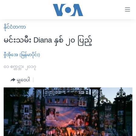
သုံး
ရ
လွယ်ကူ
နိုင်ငံတကာ
မူလစာမျက်နှာ
စေ
မင်းသမီး Diana နှစ် ၂၀ ပြည့်
မြန်မာ
သည့်
ကမ္ဘာ့သတင်းများ
ဗွီအိုအေ (မြန်မာပိုင်း)
Link
ဗွီဒီယို
နိုင်ငံတကာ
၀၁ စက္တင္ဘာ၊ ၂၀၁၇
များ
သတင်းလွတ်လပ်ခွင့်
အမေရိကန်
မျှဝေပါ
ပင်မ
ရပ်ဝန်းတခု လမ်းတခု အလွန်
တရုတ်
အကြောင်းအရာ
သို့
အင်္ဂလိပ်စာလေ့လာမယ်
အစ္စရေး-ပါလက်စတိုင်း
ကျော်
အပတ်စဉ်ကဏ္ဍများ
အမေရိကန်သုံးအီဒီယံ
ကြည့်
ရေဒီယိုနှင့်ရုပ်သံ အချက်အလက်များ
မကြေးမုံရဲ့ အင်္ဂလိပ်စာ
ရေဒီယို
ရန်
ပင်မ
ရေဒီယို/တီဗွီအစီအစဉ်
ရုပ်ရှင်ထဲက အင်္ဂလိပ်စာ
တီဗွီ