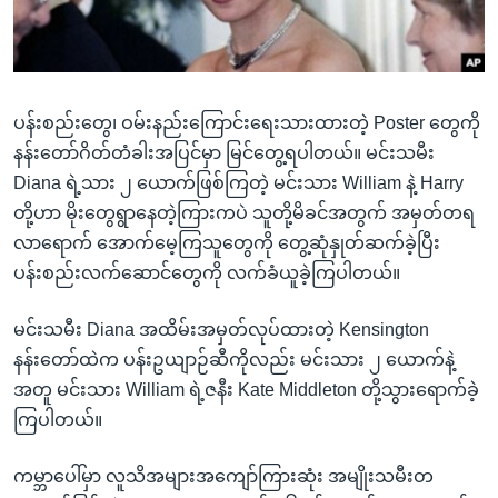
ပန်းစည်းတွေ၊ ဝမ်းနည်းကြောင်းရေးသားထားတဲ့ Poster တွေကို
နန်းတော်ဂိတ်တံခါးအပြင်မှာ မြင်တွေ့ရပါတယ်။ မင်းသမီး
Diana ရဲ့သား ၂ ယောက်ဖြစ်ကြတဲ့ မင်းသား William နဲ့ Harry
တို့ဟာ မိုးတွေရွာနေတဲ့ကြားကပဲ သူတို့မိခင်အတွက် အမှတ်တရ
လာရောက် အောက်မေ့ကြသူတွေကို တွေ့ဆုံနှုတ်ဆက်ခဲ့ပြီး
ပန်းစည်းလက်ဆောင်တွေကို လက်ခံယူခဲ့ကြပါတယ်။
မင်းသမီး Diana အထိမ်းအမှတ်လုပ်ထားတဲ့ Kensington
နန်းတော်ထဲက ပန်းဥယျာဉ်ဆီကိုလည်း မင်းသား ၂ ယောက်နဲ့
အတူ မင်းသား William ရဲ့ဇနီး Kate Middleton တို့သွားရောက်ခဲ့
ကြပါတယ်။
ကမ္ဘာပေါ်မှာ လူသိအများအကျော်ကြားဆုံး အမျိုးသမီးတ