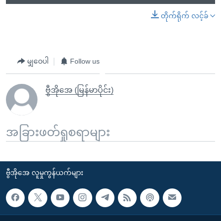
တိုက်ရိုက် လင့်ခ်
မျှဝေပါ
Follow us
ဗွီအိုအေ (မြန်မာပိုင်း)
အခြားဖတ်ရှုစရာများ
ဗွီအိုအေ လူမှုကွန်ယက်များ