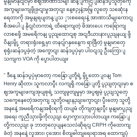
မွနျမာနိုငျငံမှာ စဈအာဏာသိမျး ဆန့ျကငြျဆန်ဒပွသူတှကေို
အကွမျးဖကျဖွိုခှငျးမှုအတှငျး နေ့စဉျနဲ့အမြှ လူတှေ သဆေုံးန
ရေတာကို အမွနျရပျတန့ျသ ှားစရေေးနဲ့ အာဏာသိမျးကောငျ
စီအပေါျ နိုငျငံတကာရဲ့ ထိရောကျတဲ့ ဖိအားပေး ကရြောကျ
လာစဖေို့ အမရေိကနျ ပွညျထောငျစု အငျဒီယားနားပွညျနယျ ဖို့
ဝိနျးမွို့ တရားရုံးရှေ့မှာ တနငျ်ဂနှနေေ့က ရာခြီတဲ့ မွနျမာတှေ
စုရုံးဆန်ဒပွခဲ့တဲ့ အကွောငျး ဆန်ဒပွပှဲမှာ ပါဝငျသူ ဦးကြောျ
သကျက VOA ကို ပွောပါတယျ။
" ဒီနေ့ ဆန်ဒပွပှဲမှာတော့ ကနြောျတို့ရဲ့ မွို့တောျဝနျ Tom
Henry ဆိုတာ၊ သူကလာပွီး လကျရှိ ကနြောျတို့ ပွညျတှငျးမှာ စ
ဈအကွမျးဖကျအုပျစုရဲ့ သတျဖွတျမှုမှာ အပွဈမဲ့ ပွညျသူတှေ
သကွေနေတေဲ့အတှကျ သူတို့ဝမျးနညျးကွောငျး၊ ပွီးတော့ သူတို့
အနနေဲ့ အမရေိကနျအစိုးရကို ထပျမံ တိုကျတှနျးပွီး မွနျမာပွညျ
အရေး ကူညီသှားဖို့ကိုလညျး ပွောကွားသှားပါတယျ။ ကနြောျ
တို့ကလညျး ခု ဘာတှလေုပျနသေလဲဆိုရငျ CRPH ကိုထောကျ
ခံတဲ့ အနနေဲ့ လူအား၊ ငှအေား စိတျဓါတျရေးရာအရ ထောကျပံ့