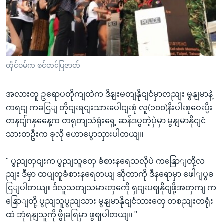
တိုင်ဝမ်က စင်တင်ပြဇာတ်
အလားတူ ဥရောပတိုကျထဲက ဒိနျးမတျနိုငျငံမှာလညျး မွနျမာနဲ့
ကရငျ ကခငြျ တိုငျးရငျးသားပေါငျးစုံ လူ(၁၀၀)နီးပါးစုဝေးပွီး
တနငျ်ဂနှနေေ့က တရုတျသံရုံးရှေ့ ဆန်ဒပွတဲ့ပှဲမှာ မွနျမာနိုငျငံ
သားတဦးက ခုလို ဟောပွောသှားပါတယျ။
" ပွညျတှငျးက ပွညျသူတှေ ခံစားနရေသလိုပဲ ကနြောျတို့လ
ညျး ဒီမှာ ထပျတူခံစားနရေတယျ ဆိုတာကို ဒီနရောမှာ ဖေါျပွခ
ငြျပါတယျ။ ဒီလူသတျသမားတှကေို ရှငျးပဈနိုငျဖို့အတှကျ က
နြောျတို့ ပွညျသူပွညျသား မွနျမာနိုငျငံသားတှေ တစညျးတရုံး
ထဲ ဘုံရနျသူကို ဖွိုခရြမှာ ဖွဈပါတယျ။ "