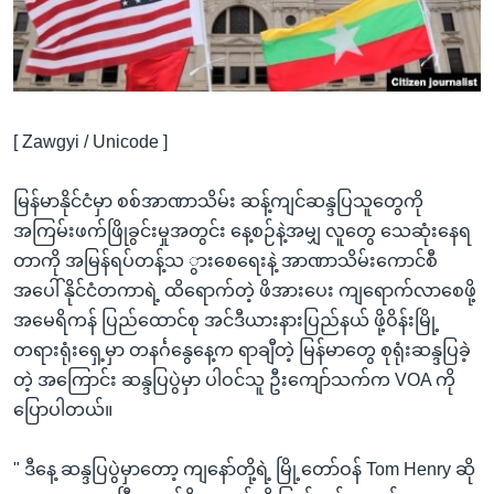
အ
သုတပဒေသာ အင်္ဂလိပ်စာ
ညွန်း
Learning English
စာမျက်နှာ
သို့
ဗွီအိုအေ လူမှုကွန်ယက်များ
ကျော်
[ Zawgyi / Unicode ]
ကြည့်
ရန်
မြန်မာနိုင်ငံမှာ စစ်အာဏာသိမ်း ဆန့်ကျင်ဆန္ဒပြသူတွေကို
ဘာသာစကားများ
ရှာဖွေ
အကြမ်းဖက်ဖြိုခွင်းမှုအတွင်း နေ့စဉ်နဲ့အမျှ လူတွေ သေဆုံးနေရ
ရန်
တာကို အမြန်ရပ်တန့်သ ွားစေရေးနဲ့ အာဏာသိမ်းကောင်စီ
နေရာ
အပေါ် နိုင်ငံတကာရဲ့ ထိရောက်တဲ့ ဖိအားပေး ကျရောက်လာစေဖို့
သို့
အမေရိကန် ပြည်ထောင်စု အင်ဒီယားနားပြည်နယ် ဖို့ဝိန်းမြို့
ကျော်
တရားရုံးရှေ့မှာ တနင်္ဂနွေနေ့က ရာချီတဲ့ မြန်မာတွေ စုရုံးဆန္ဒပြခဲ့
ရန်
တဲ့ အကြောင်း ဆန္ဒပြပွဲမှာ ပါဝင်သူ ဦးကျော်သက်က VOA ကို
ပြောပါတယ်။
" ဒီနေ့ ဆန္ဒပြပွဲမှာတော့ ကျနော်တို့ရဲ့ မြို့တော်ဝန် Tom Henry ဆို