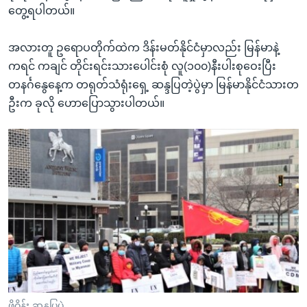
တွေ့ရပါတယ်။
အလားတူ ဥရောပတိုက်ထဲက ဒိန်းမတ်နိုင်ငံမှာလည်း မြန်မာနဲ့
ကရင် ကချင် တိုင်းရင်းသားပေါင်းစုံ လူ(၁၀၀)နီးပါးစုဝေးပြီး
တနင်္ဂနွေနေ့က တရုတ်သံရုံးရှေ့ ဆန္ဒပြတဲ့ပွဲမှာ မြန်မာနိုင်ငံသားတ
ဦးက ခုလို ဟောပြောသွားပါတယ်။
ဖို့ဝိန်း ဆန္ဒပြပွဲ