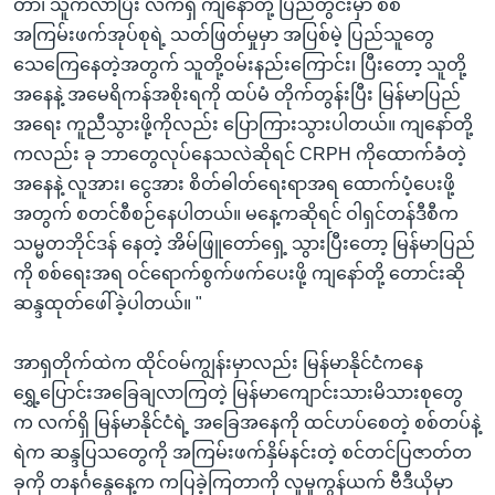
တာ၊ သူကလာပြီး လက်ရှိ ကျနော်တို့ ပြည်တွင်းမှာ စစ်
အကြမ်းဖက်အုပ်စုရဲ့ သတ်ဖြတ်မှုမှာ အပြစ်မဲ့ ပြည်သူတွေ
သေကြေနေတဲ့အတွက် သူတို့ဝမ်းနည်းကြောင်း၊ ပြီးတော့ သူတို့
အနေနဲ့ အမေရိကန်အစိုးရကို ထပ်မံ တိုက်တွန်းပြီး မြန်မာပြည်
အရေး ကူညီသွားဖို့ကိုလည်း ပြောကြားသွားပါတယ်။ ကျနော်တို့
ကလည်း ခု ဘာတွေလုပ်နေသလဲဆိုရင် CRPH ကိုထောက်ခံတဲ့
အနေနဲ့ လူအား၊ ငွေအား စိတ်ဓါတ်ရေးရာအရ ထောက်ပံ့ပေးဖို့
အတွက် စတင်စီစဉ်နေပါတယ်။ မနေ့ကဆိုရင် ဝါရှင်တန်ဒီစီက
သမ္မတဘိုင်ဒန် နေတဲ့ အိမ်ဖြူတော်ရှေ့ သွားပြီးတော့ မြန်မာပြည်
ကို စစ်ရေးအရ ဝင်ရောက်စွက်ဖက်ပေးဖို့ ကျနော်တို့ တောင်းဆို
ဆန္ဒထုတ်ဖေါ်ခဲ့ပါတယ်။ "
အာရှတိုက်ထဲက ထိုင်ဝမ်ကျွန်းမှာလည်း မြန်မာနိုင်ငံကနေ
ရွှေ့ပြောင်းအခြေချလာကြတဲ့ မြန်မာကျောင်းသားမိသားစုတွေ
က လက်ရှိ မြန်မာနိုင်ငံရဲ့ အခြေအနေကို ထင်ဟပ်စေတဲ့ စစ်တပ်နဲ့
ရဲက ဆန္ဒပြသတွေကို အကြမ်းဖက်နှိမ်နင်းတဲ့ စင်တင်ပြဇာတ်တ
ခုကို တနင်္ဂနွေနေ့က ကပြခဲ့ကြတာကို လူမှုကွန်ယက် ဗီဒီယိုမှာ