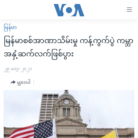
သုံး
ရ
လွယ်ကူ
မြန်မာ
မူလစာမျက်နှာ
စေ
မြန်မာစစ်အာဏာသိမ်းမှု ကန့်ကွက်ပွဲ ကမ္ဘာ
မြန်မာ
သည့်
အနှံ့ဆက်လက်ဖြစ်ပွား
ကမ္ဘာ့သတင်းများ
Link
ဗွီဒီယို
နိုင်ငံတကာ
၂၉ မတ္၊ ၂၀၂၁
များ
သတင်းလွတ်လပ်ခွင့်
အမေရိကန်
ပင်မ
မျှဝေပါ
ရပ်ဝန်းတခု လမ်းတခု အလွန်
တရုတ်
အကြောင်းအရာ
သို့
အင်္ဂလိပ်စာလေ့လာမယ်
အစ္စရေး-ပါလက်စတိုင်း
ကျော်
အပတ်စဉ်ကဏ္ဍများ
အမေရိကန်သုံးအီဒီယံ
ကြည့်
ရေဒီယိုနှင့်ရုပ်သံ အချက်အလက်များ
မကြေးမုံရဲ့ အင်္ဂလိပ်စာ
ရေဒီယို
ရန်
ပင်မ
ရေဒီယို/တီဗွီအစီအစဉ်
ရုပ်ရှင်ထဲက အင်္ဂလိပ်စာ
တီဗွီ