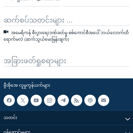
ဆက်စပ်သတင်းများ ...
အမေရိကန် စီးပွားရေးဒဏ်ခတ်မှု စစ်ကောင်စီအပေါ် ဘယ်လောက်ထိ
ရောက်မလဲ (ဆက်သွယ်မေးမြန်းချက်)
အခြားဖတ်ရှုစရာများ
ဗွီအိုအေ လူမှုကွန်ယက်များ
သတင်း
၀န်ဆောင်မှုများ