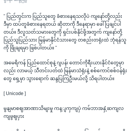
" ပြည်တွင်းက ပြည်သူတွေ ခံစားနေရသလိုပဲ ကျနော်တို့လည်း
ဒီမှာ ထပ်တူခံစားနေရတယ် ဆိုတာကို ဒီနေရာမှာ ဖေါ်ပြချင်ပါ
တယ်။ ဒီလူသတ်သမားတွေကို ရှင်းပစ်နိုင်ဖို့အတွက် ကျနော်တို့
ပြည်သူပြည်သား မြန်မာနိုင်ငံသားတွေ တစည်းတရုံးထဲ ဘုံရန်သူ
ကို ဖြိုချရမှာ ဖြစ်ပါတယ်။ "
အမေရိကန် ပြည်ထောင်စုနဲ့ ဂျပန်၊ တောင်ကိုရီးယားနိုင်ငံတွေမှာ
လည်း လာမယ့် သီတင်းပတ်ထဲ မြန်မာသံရုံးနဲ့ စစ်ကောင်စစ်ဝန်ရုံး
တွေ ရှေ့မှာ သွားရောက် ဆန္ဒပြကြဦးမယ်လို့ သိရပါတယ်။
[ Unicode ]
မွနျမာစဈအာဏာသိမျးမှု ကန့ျကှကျပှဲ ကမ်ဘာအနှံ့ဆကျလ
ကျဖွဈပှား