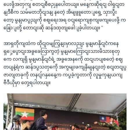
ပေးဖို့အတှကျ စတငျစီစဉျနပေါတယျ။ မနေ့ကဆိုရငျ ဝါရှငျတ
နျဒီစီက သမ်မတဘိုငျဒနျ နတေဲ့ အိမျဖွူတောျရှေ့ သှားပွီး
တော့ မွနျမာပွညျကို စဈရေးအရ ဝငျရောကျစှကျဖကျပေးဖို့ က
နြောျတို့ တောငျးဆို ဆန်ဒထုတျဖေါျခဲ့ပါတယျ။ "
အာရှတိုကျထဲက ထိုငျဝမျကြှနျးမှာလညျး မွနျမာနိုငျငံကနေ
ရှှေ့ပွောငျးအခွခေလြာကွတဲ့ မွနျမာကြောငျးသားမိသားစုတှ
ကေ လကျရှိ မွနျမာနိုငျငံရဲ့ အခွအေနကေို ထငျဟပျစတေဲ့ စဈ
တပျနဲ့ရဲက ဆန်ဒပွသတှကေို အကွမျးဖကျနှိမျနငျးတဲ့ စငျတငျပွ
ဇာတျတခုကို တနငျ်ဂနှနေေ့က ကပွခဲ့ကွတာကို လူမှုကှနျယကျ
ဗီဒီယိုမှာ တှေ့ရပါတယျ။