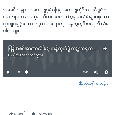
အမရေိကနျ ပွညျထောငျစုနဲ့ ဂပြနျ၊ တောငျကိုရီးယားနိုငျငံတှ
မှောလညျး လာမယ့ျ သီတငျးပတျထဲ မွနျမာသံရုံးနဲ့ စဈကော
ငျစဈဝနျရုံးတှေ ရှေ့မှာ သှားရောကျ ဆန်ဒပွကွဦးမယျလို့ သိရ
ပါတယျ။
မြန်မာစစ်အာဏာသိမ်းမှု ကန့်ကွက်ပွဲ ကမ္ဘာအနှံ့ဆက်လက်ဖြစ်ပွား
by
ဗွီအိုအေသတင်းဌာန
No media source currently available
0:00
2:41
တိုက်ရိုက် လင့်ခ်
မျှဝေပါ
Follow us