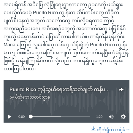
အမေရိကန် အမိမြေ လုံခြုံရေးဌာနကတော့ ဥပဒေကို ဖယ်ရှား
ပေးလိုက်ပေမဲ့ Puerto Rico ကျွန်းက ဆိပ်ကမ်းတွေ ထိခိုက်
ပျက်စီးနေတဲ့အတွက် သင်္ဘောတွေ ကပ်လို့မရတာကြောင့်
အကူအညီပေးရေး အစီအစဉ်တွေကို အထောက်အကူ မဖြစ်နိုင်
ဘူးလို့ မနေ့တုန်းကပဲ ပြောဆိုထားပါတယ်။ ဟာရီကိန်းမုန်တိုင်း
Maria ကြောင့် လူပေါင်း ၃ သန်း ၄ သိန်းရှိတဲ့ Puerto Rico ကျွန်း
မှာ လျှပ်စစ်မီးတွေ အကြီးအကျယ် ပြတ်တောက်နေပြီး၊ ပုံမှန်ပြန်
ဖြစ်ဖို့ လနဲ့ချီကြာနိုင်တယ်လို့လည်း တာဝန်ရှိသူတွေက ခန့်မှန်း
ထားကြပါတယ်။
Puerto Rico ကုန်သွယ်ရေးကန့်သတ်ချက် ကန်ပယ်ဖျက်
by
ဗွီအိုအေသတင်းဌာန
No media source currently available
0:00
1:20
တိုက်ရိုက် လင့်ခ်