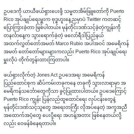
ဥပဒေကို ယာယီဖယ်ရှားပေးဖို့ သမ္မတအိမ်ဖြူတော်ကို Puerto
Rico အုပ်ချုပ်ရေးမှူးက ဗုဒ္ဓဟူးနေ့ညမှာပဲ Twitter ကတဆင့်
ပြောကြားခဲ့တာ ဖြစ်ပါတယ်။ မုန်တိုင်းဒဏ်သင့်ခဲ့တဲ့ကျွန်းကို
တနင်္လာနေ့က သွားရောက်ခဲ့တဲ့ ဖလော်ရီဒါပြည်နယ်
အထက်လွှတ်တော်အမတ် Marco Rubio အပါအဝင် အမေရိကန်
အမတ် တော်တော်များများကလည်း Puerto Rico အုပ်ချုပ်ရေး
မှူးလိုပဲ တိုက်တွန်းထားကြတာပါ။
ဖယ်ရှားလိုက်တဲ့ Jones Act ဥပဒေအရ၊ အမေရိကန်
ပြည်ထောင်စုက ဆိပ်ကမ်းတခုကနေ တခုကို သွားလာရာမှာ အ
မေရိကန်သင်္ဘောတွေကိုသာ ခွင့်ပြုထားပါတယ်။ ဥပဒေကြောင့်
Puerto Rico ကျွန်း ပြန်လည်ထူထောင်ရေး လုပ်ငန်းတွေနဲ့
မုန်တိုင်းဒဏ်သင့်သူတွေ အရေးတကြီး လိုအပ်နေတဲ့ အကူအညီ
အထောက်အပံ့တွေ ပေးပို့ရေး အဟန့်အတား ဖြစ်နေတယ်လို့
လည်း ဝေဖန်ခံနေရတာပါ။