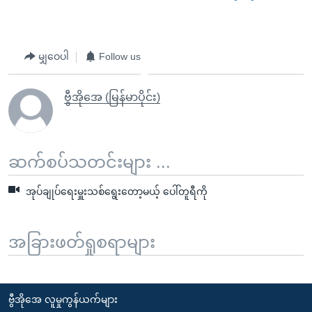
မျှဝေပါ
Follow us
ဗွီအိုအေ (မြန်မာပိုင်း)
ဆက်စပ်သတင်းများ ...
အုပ်ချုပ်ရေးမှူးသစ်ရွေးတော့မယ့် ပေါ်တူရီကို
အခြားဖတ်ရှုစရာများ
ဗွီအိုအေ လူမှုကွန်ယက်များ