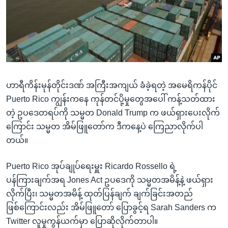
အ
သုတပဒေသာ အင်္ဂလိပ်စာ
ညွန်း
Learning English
စာမျက်နှာ
သို့
ဗွီအိုအေ လူမှုကွန်ယက်များ
ကျော်
ကြည့်
ဟာရီကိန်းမုန်တိုင်းဒဏ် အကြီးအကျယ် ခံခဲ့ရတဲ့ အမေရိကန်ပိုင်
ရန်
ဘာသာစကားများ
Puerto Rico ကျွန်းကနေ ကုန်တင်ပို့မှုတွေအပေါ် ကန့်သတ်ထား
ရှာဖွေ
တဲ့ ဥပဒေတရပ်ကို သမ္မတ Donald Trump က ဖယ်ရှားပေးလိုက်
ရန်
ကြောင်း သမ္မတ အိမ်ဖြူတော်က ဒီကနေ့ပဲ ကြေညာလိုက်ပါ
နေရာ
တယ်။
သို့
ကျော်
Puerto Rico အုပ်ချုပ်ရေးမှူး Ricardo Rossello ရဲ့
ရန်
ပန်ကြားချက်အရ Jones Act ဥပဒေကို သမ္မတအမိန့်နဲ့ ဖယ်ရှား
လိုက်ပြီး၊ သမ္မတအမိန့် ထုတ်ပြန်ချက် ချက်ခြင်းအတည်
ဖြစ်ကြောင်းလည်း အိမ်ဖြူတော် ပြောခွင့်ရ Sarah Sanders က
Twitter လူမှုကွန်ယက်မှာ ပြောဆိုလိုက်တာပါ။