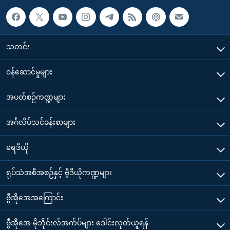
သတင်း
၀န်ဆောင်မှုများ
အပတ်စဉ်ကဏ္ဍများ
အင်္ဂလိပ်သင်ခန်းစာများ
ရေဒီယို
ရုပ်သံအစီအစဉ်နှင့် ဗွီဒီယိုကဏ္ဍများ
ဗွီအိုအေအကြောင်း
ဗွီအိုအေ မိုဘိုင်းလ်အက်ပ်များ ဒေါင်းလုတ်ယူရန်