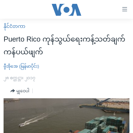
သုံး
ရ
လွယ်ကူ
နိုင်ငံတကာ
မူလစာမျက်နှာ
စေ
Puerto Rico ကုန်သွယ်ရေးကန့်သတ်ချက်
မြန်မာ
သည့်
ကန်ပယ်ဖျက်
ကမ္ဘာ့သတင်းများ
Link
ဗွီဒီယို
နိုင်ငံတကာ
ဗွီအိုအေ (မြန်မာပိုင်း)
များ
သတင်းလွတ်လပ်ခွင့်
အမေရိကန်
၂၈ စက္တင္ဘာ၊ ၂၀၁၇
ပင်မ
ရပ်ဝန်းတခု လမ်းတခု အလွန်
တရုတ်
အကြောင်းအရာ
မျှဝေပါ
သို့
အင်္ဂလိပ်စာလေ့လာမယ်
အစ္စရေး-ပါလက်စတိုင်း
ကျော်
အပတ်စဉ်ကဏ္ဍများ
အမေရိကန်သုံးအီဒီယံ
ကြည့်
ရေဒီယိုနှင့်ရုပ်သံ အချက်အလက်များ
မကြေးမုံရဲ့ အင်္ဂလိပ်စာ
ရေဒီယို
ရန်
ပင်မ
ရေဒီယို/တီဗွီအစီအစဉ်
ရုပ်ရှင်ထဲက အင်္ဂလိပ်စာ
တီဗွီ