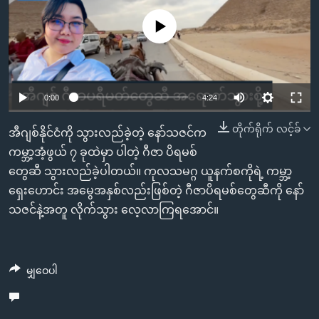
အ
သုတပဒေသာ အင်္ဂလိပ်စာ
ညွန်း
Learning English
No media source currently available
စာမျက်နှာ
သို့
ဗွီအိုအေ လူမှုကွန်ယက်များ
ကျော်
Auto
0:00
4:24
ကြည့်
ရန်
240p
တိုက်ရိုက် လင့်ခ်
ဘာသာစကားများ
အီဂျစ်နိုင်ငံကို သွားလည်ခဲ့တဲ့ နော်သဇင်က
ရှာဖွေ
360p
ကမ္ဘာ့အံ့ဖွယ် ၇ ခုထဲမှာ ပါတဲ့ ဂီဇာ ပိရမစ်
ရန်
တွေဆီ သွားလည်ခဲ့ပါတယ်။ ကုလသမဂ္ဂ ယူနက်စကိုရဲ့ ကမ္ဘာ့
Auto
240p
360p
480p
နေရာ
480p
ရှေးဟောင်း အမွေအနှစ်လည်းဖြစ်တဲ့ ဂီဇာပိရမစ်တွေဆီကို နော်
သို့
720p
သဇင်နဲ့အတူ လိုက်သွား လေ့လာကြရအောင်။
720p
1080p
ကျော်
1080p
ရန်
မျှဝေပါ