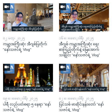
၀၂ မတ္၊ ၂၀၂၅
၁၆ ေဖေဖာ္၀ါရီ၊ ၂၀၂၅
ကမ္ဘာ့အကြီးဆုံး အီဂျစ်ပြတိုက်
အီဂျစ် ကမ္ဘာ့အကြီးဆုံး ရှေး
“နော်သဇင်ရဲ့ Vlog”
စာကြည့်တိုက်နဲ့ မြေအောက်
သင်္ချိုင်း “နော်သဇင်ရဲ့ Vlog”
၀၉ ေဖေဖာ္၀ါရီ၊ ၂၀၂၅
၀၂ ေဖေဖာ္၀ါရီ၊ ၂၀၂၅
ပါရီ လည်ပတ်စရာ ၅ နေရာ “နော်
ပြင်သစ် ဗာဆိုင်းနန်းတော် “နော်
သဇင်ရဲ့ Vlog”
သဇင်ရဲ့ Vlog”