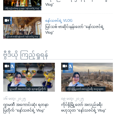
Vlog”
နော်သဇင်ရဲ့ VLOG
ပြင်သစ် ဗာဆိုင်းနန်းတော် “နော်သဇင်ရဲ့
Vlog”
ဗွီဒီယို ကြည့်ရှုရန်
၁၆ မတ္၊ ၂၀၂၅
၀၉ မတ္၊ ၂၀၂၅
ဂျာမဏီ အကောင်းဆုံး ရတနာ
ကိုင်ရိုမြို့တော် အလည်ခရီး
ပြတိုက် “နော်သဇင်ရဲ့ Vlog”
ဗဟုသုတ “နော်သဇင်ရဲ့ Vlog”