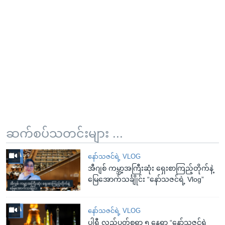
ဆက်စပ်သတင်းများ ...
နော်သဇင်ရဲ့ VLOG
အီဂျစ် ကမ္ဘာ့အကြီးဆုံး ရှေးစာကြည့်တိုက်နဲ့
မြေအောက်သင်္ချိုင်း “နော်သဇင်ရဲ့ Vlog”
နော်သဇင်ရဲ့ VLOG
ပါရီ လည်ပတ်စရာ ၅ နေရာ “နော်သဇင်ရဲ့