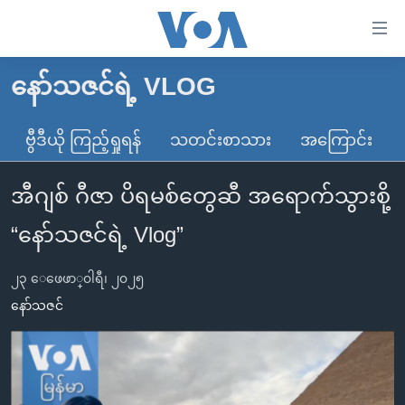
သုံး
ရ
လွယ်ကူ
နော်သဇင်ရဲ့ VLOG
မူလစာမျက်နှာ
စေ
မြန်မာ
ဗွီဒီယို ကြည့်ရှုရန်
သတင်းစာသား
အကြောင်း
သည့်
ကမ္ဘာ့သတင်းများ
Link
အီဂျစ် ဂီဇာ ပိရမစ်တွေဆီ အရောက်သွားစို့
ဗွီဒီယို
နိုင်ငံတကာ
များ
သတင်းလွတ်လပ်ခွင့်
အမေရိကန်
“နော်သဇင်ရဲ့ Vlog”
ပင်မ
ရပ်ဝန်းတခု လမ်းတခု အလွန်
တရုတ်
အကြောင်းအရာ
၂၃ ေဖေဖာ္၀ါရီ၊ ၂၀၂၅
သို့
အင်္ဂလိပ်စာလေ့လာမယ်
အစ္စရေး-ပါလက်စတိုင်း
နော်သဇင်
ကျော်
အပတ်စဉ်ကဏ္ဍများ
အမေရိကန်သုံးအီဒီယံ
ကြည့်
ရေဒီယိုနှင့်ရုပ်သံ အချက်အလက်များ
မကြေးမုံရဲ့ အင်္ဂလိပ်စာ
ရေဒီယို
ရန်
ပင်မ
ရေဒီယို/တီဗွီအစီအစဉ်
ရုပ်ရှင်ထဲက အင်္ဂလိပ်စာ
တီဗွီ