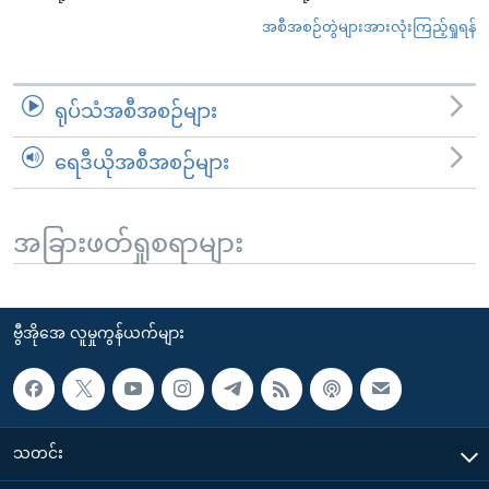
အစီအစဉ်တွဲများအားလုံးကြည့်ရှုရန်
ရုပ်သံအစီအစဉ်များ
ရေဒီယိုအစီအစဉ်များ
အခြားဖတ်ရှုစရာများ
ဗွီအိုအေ လူမှုကွန်ယက်များ
သတင်း