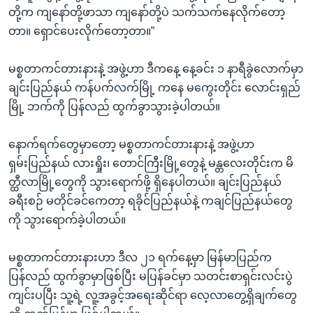
တို့က ကျနော်တို့ဖာသာ ကျနော်တို့ပဲ သက်သက်နေလိုက်တော့
တာ။ ရှောင်ပေးလိုက်တော့တာ။”
မစ္စတာကင်တားနားနဲ့ အဖွဲ့ဟာ ဒီကနေ့ နေ့ခင်း ၁ နာရီခွဲလောက်မှာ
ချင်းပြည်နယ် ကန်ပက်လက်မြို့ ကနေ မကွေးတိုင်း လောင်းရှည်
မြို့ ဘက်ကို ပြန်လည် ထွက်ခွာသွားခဲ့ပါတယ်။
နောက်ရက်တွေမှာတော့ မစ္စတာကင်တားနားနဲ့ အဖွဲ့ဟာ
ရှမ်းပြည်နယ် လားရှိုး၊ တောင်ကြီးမြို့တွေနဲ့ မန္တလေးတိုင်းက မိ
တ္ထီလာမြို့တွေကို သွားရောက်ဖို့ ရှိနေပါတယ်။ ချင်းပြည်နယ်
ခရီးစဉ် မတိုင်ခင်ကေ
တာ့ ရခိုင်ပြည်နယ်နဲ့ ကချင်ပြည်နယ်တွေ
ကို သွားရောက်ခဲ့ပါတယ်။
မစ္စတာကင်တားနားဟာ ဒီလ ၂၁ ရက်နေ့မှာ မြန်မာပြည်က
ပြန်လည် ထွက်ခွာမှာဖြစ်ပြီး မပြန်ခင်မှာ သတင်းစာရှင်းလင်းပွဲ
ကျင်းပပြီး သူ့ရဲ့ လူ့အခွင့်အရေးဆိုင်ရာ လေ့လာတွေ့ရှိချက်တွေ