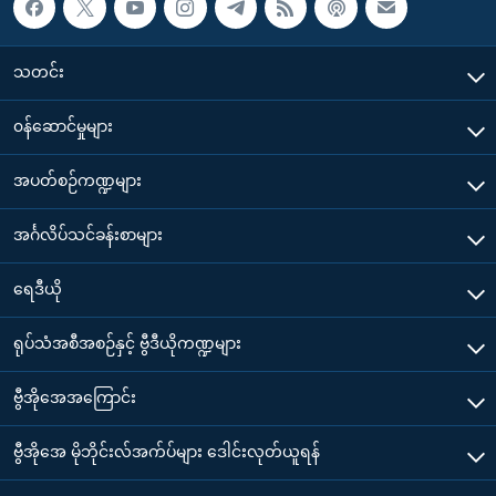
သတင်း
၀န်ဆောင်မှုများ
အပတ်စဉ်ကဏ္ဍများ
အင်္ဂလိပ်သင်ခန်းစာများ
ရေဒီယို
ရုပ်သံအစီအစဉ်နှင့် ဗွီဒီယိုကဏ္ဍများ
ဗွီအိုအေအကြောင်း
ဗွီအိုအေ မိုဘိုင်းလ်အက်ပ်များ ဒေါင်းလုတ်ယူရန်