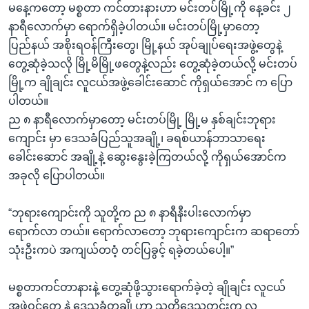
မနေ့ကတော့ မစ္စတာ ကင်တားနားဟာ မင်းတပ်မြို့ကို နေ့ခင်း ၂
နာရီလောက်မှာ ရောက်ရှိခဲ့ပါတယ်။ မင်းတပ်မြို့မှာတော့
ပြည်နယ် အစိုးရဝန်ကြီးတွေ၊ မြို့နယ် အုပ်ချုပ်ရေးအဖွဲ့တွေနဲ့
တွေ့ဆုံခဲ့သလို မြို့မိမြို့ဖတွေနဲ့လည်း တွေ့ဆုံခဲ့တယ်လို့ မင်းတပ်
မြို့က ချိုချင်း လူငယ်အဖွဲ့ခေါင်းဆောင် ကိုရှယ်အောင် က ပြော
ပါတယ်။
ည ၈ နာရီလောက်မှာတော့ မင်းတပ်မြို့ မြို့မ နှစ်ချင်းဘုရား
ကျောင်း မှာ ဒေသခံပြည်သူအချို့၊ ခရစ်ယာန်ဘာသာရေး
ခေါင်းဆောင် အချို့နဲ့ ဆွေးနွေးခဲ့ကြတယ်လို့ ကိုရှယ်အောင်က
အခုလို ပြောပါတယ်။
“ဘုရားကျောင်းကို သူတို့က ည ၈ နာရီနီးပါးလောက်မှာ
ရောက်လာ တယ်။ ရောက်လာတော့ ဘုရားကျောင်းက ဆရာတော်
သုံးဦးကပဲ အကျယ်တဝံ့ တင်ပြခွင့် ရခဲ့တယ်ပေါ့။”
မစ္စတာကင်တာနားနဲ့ တွေ့ဆုံဖို့သွားရောက်ခဲ့တဲ့ ချိုချင်း လူငယ်
အဖွဲ့ဝင်တွေ နဲ့ ဒေသခံတချို့ဟာ သူတို့ဒေသတွင်းက လူ့