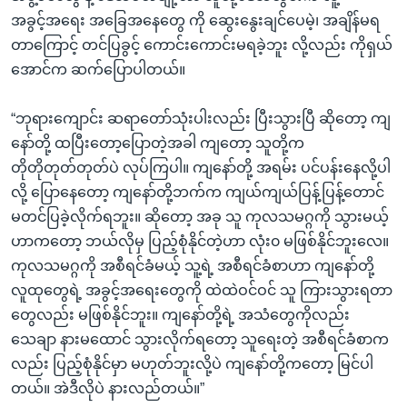
အခွင့်အရေး အခြေအနေတွေ ကို ဆွေးနွေးချင်ပေမဲ့၊ အချိန်မရ
တာကြောင့် တင်ပြခွင့် ကောင်းကောင်းမရခဲ့ဘူး လို့လည်း ကိုရှယ်
အောင်က ဆက်ပြောပါတယ်။
“ဘုရားကျောင်း ဆရာတော်သုံးပါးလည်း ပြီးသွားပြီ ဆိုတော့ ကျ
နော်တို့ ထပြီးတော့ပြောတဲ့အခါ ကျတော့ သူတို့က
တိုတိုတုတ်တုတ်ပဲ လုပ်ကြပါ။ ကျနော်တို့ အရမ်း ပင်ပန်းနေလို့ပါ
လို့ ပြောနေတော့ ကျနော်တို့ဘက်က ကျယ်ကျယ်ပြန့်ပြန့်တောင်
မတင်ပြခဲ့လိုက်ရဘူး။ ဆိုတော့ အခု သူ ကုလသမဂ္ဂကို သွားမယ့်
ဟာကတော့ ဘယ်လိုမှ ပြည့်စုံနိုင်တဲ့ဟာ လုံး၀ မဖြစ်နိုင်ဘူးလေ။
ကုလသမဂ္ဂကို အစီရင်ခံမယ့် သူ့ရဲ့ အစီရင်ခံစာဟာ ကျနော်တို့
လူထုတွေရဲ့ အခွင့်အရေးတွေကို ထဲထဲဝင်ဝင် သူ ကြားသွားရတာ
တွေလည်း မဖြစ်နိုင်ဘူး။ ကျနော်တို့ရဲ့ အသံတွေကိုလည်း
သေချာ နားမထောင် သွားလိုက်ရတော့ သူရေးတဲ့ အစီရင်ခံစာက
လည်း ပြည့်စုံနိုင်မှာ မဟုတ်ဘူးလို့ပဲ ကျနော်တို့ကတော့ မြင်ပါ
တယ်။ အဲဒီလိုပဲ နားလည်တယ်။”