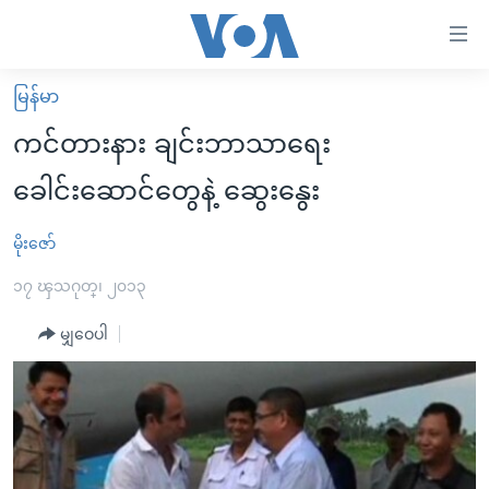
သုံး
ရ
လွယ်ကူ
မြန်မာ
မူလစာမျက်နှာ
စေ
ကင်တားနား ချင်းဘာသာရေး
မြန်မာ
သည့်
ခေါင်းဆောင်တွေနဲ့ ဆွေးနွေး
ကမ္ဘာ့သတင်းများ
Link
ဗွီဒီယို
နိုင်ငံတကာ
မိုးဇော်
များ
သတင်းလွတ်လပ်ခွင့်
အမေရိကန်
၁၇ ၾသဂုတ္၊ ၂၀၁၃
ပင်မ
ရပ်ဝန်းတခု လမ်းတခု အလွန်
တရုတ်
အကြောင်းအရာ
မျှဝေပါ
သို့
အင်္ဂလိပ်စာလေ့လာမယ်
အစ္စရေး-ပါလက်စတိုင်း
ကျော်
အပတ်စဉ်ကဏ္ဍများ
အမေရိကန်သုံးအီဒီယံ
ကြည့်
ရေဒီယိုနှင့်ရုပ်သံ အချက်အလက်များ
မကြေးမုံရဲ့ အင်္ဂလိပ်စာ
ရေဒီယို
ရန်
ပင်မ
ရေဒီယို/တီဗွီအစီအစဉ်
ရုပ်ရှင်ထဲက အင်္ဂလိပ်စာ
တီဗွီ