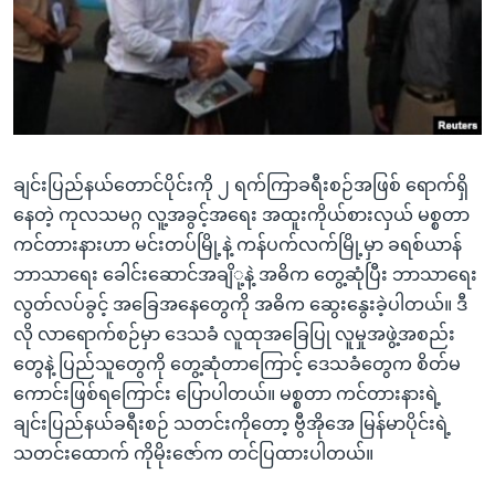
အ
သုတပဒေသာ အင်္ဂလိပ်စာ
ညွန်း
Learning English
စာမျက်နှာ
သို့
ဗွီအိုအေ လူမှုကွန်ယက်များ
ကျော်
ကြည့်
ချင်းပြည်နယ်တောင်ပိုင်းကို ၂ ရက်ကြာခရီးစဉ်အဖြစ် ရောက်ရှိ
ရန်
ဘာသာစကားများ
နေတဲ့ ကုလသမဂ္ဂ လူ့အခွင့်အရေး အထူးကိုယ်စားလှယ် မစ္စတာ
ရှာဖွေ
ကင်တားနားဟာ မင်းတပ်မြို့နဲ့ ကန်ပက်လက်မြို့မှာ ခရစ်ယာန်
ရန်
ဘာသာရေး ခေါင်းဆောင်အချိ
ု့နဲ့ အဓိက တွေ့ဆုံပြီး ဘာသာရေး
နေရာ
လွတ်လပ်ခွင့် အခြေအနေတွေကို အဓိက ဆွေးနွေးခဲ့ပါတယ်။ ဒီ
သို့
လို လာရောက်စဉ်မှာ ဒေသခံ လူထုအခြေပြု လူမှုအဖွဲ့အစည်း
ကျော်
တွေနဲ့ ပြည်သူတွေကို တွေ့ဆုံတာကြောင့် ဒေသခံတွေက စိတ်မ
ရန်
ကောင်းဖြစ်ရကြောင်း ပြောပါတယ်။ မစ္စတာ ကင်တားနားရဲ့
ချင်းပြည်နယ်ခရီးစဉ် သတင်းကိုတော့ ဗွီအိုအေ မြန်မာပိုင်းရဲ့
သတင်းထောက် ကိုမိုးဇော်က တင်ပြထားပါတယ်။