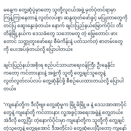
မနေ့က တွေ့ဆုံပွဲမှာတော့ သူတို့လူငယ်အဖွဲ့ မှတ်ပုံတင်ရာမှာ
ကြန့်ကြာနေတာနဲ့ လွတ်လပ်စွာ ဆန္ဒထုတ်ဖော်ခွင့် မပြုတာတွေကို
တင်ပြ ဆွေးနွေးခဲ့တယ်။ နောက် ချင်းပြည်နယ်မြောက်ပိုင်း တီး
တိန်မြို့နယ်က ဒေသခံတွေ သဘောမတူ တဲ့ မြွေတောင်၊ ဖား
တောင် သတ္ထုတူးဖော်ရေး စီမံကိန်းနဲ့ ပတ်သက်တဲ့ စာတမ်းတွေ
ကို ပေးအပ်ခဲ့တယ်လို့ ပြောပါတယ်။
ချင်းပြည်နယ်အစိုးရ စည်ပင်သာယာရေးဝန်ကြီး ဦးနေနိုင်း
ကတော့ ကင်တားနားနဲ့ အဖွဲ့ကို သူတို့ တွေ့ချင်သူတွေနဲ့
လွတ်လွတ်လပ်လပ် တွေ့ဆုံနိုင်ဖို့ စီစဉ်ပေးထားတယ်လို့ ပြောပါ
တယ်။
“ကျနော်တို့က ဒီလိုဗျ။ တွေ့ဆုံမှုက မြို့မိမြို့ဖ နဲ့ ဒေသအာဏာပိုင်
တွေနဲ့ ကျနော်တို့ ကင်တားနား လူ့အခွင့်အရေးအဖွဲ့နဲ့ တွေ့တယ်။
အဲဒီလို တွေ့ပြီး တဲ့နောက်ပိုင်းမှာ ကျနော်တို့က သူတို့ကို တွေ့ချင်
တဲ့သူတွေနဲ့ တွေ့ရအောင် ဒီအတိုင်းပဲ တွေ့ဆုံပေးပြီးတော့ ကျနော်