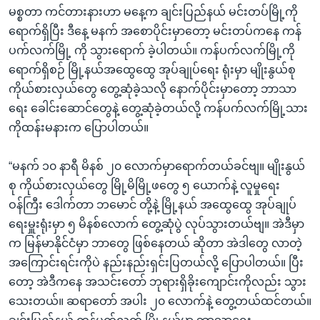
မစ္စတာ ကင်တားနားဟာ မနေ့က ချင်းပြည်နယ် မင်းတပ်မြို့ကို
ရောက်ရှိပြီး ဒီနေ့ မနက် အစောပိုင်းမှာတော့ မင်းတပ်ကနေ ကန်
ပက်လက်မြို့ ကို သွားရောက် ခဲ့ပါတယ်။ ကန်ပက်လက်မြို့ကို
ရောက်ရှိစဉ် မြို့နယ်အထွေထွေ အုပ်ချုပ်ရေး ရုံးမှာ မျိုးနွယ်စု
ကိုယ်စားလှယ်တွေ တွေ့ဆုံခဲ့သလို နောက်ပိုင်းမှာတော့ ဘာသာ
ရေး ခေါင်းဆောင်တွေနဲ့ တွေ့ဆုံခဲ့တယ်လို့ ကန်ပက်လက်မြို့သား
ကိုထန်းမနားက ပြောပါတယ်။
“မနက် ၁၀ နာရီ မိနစ် ၂၀ လောက်မှာရောက်တယ်ခင်ဗျ။ မျိုးနွယ်
စု ကိုယ်စားလှယ်တွေ မြို့မိမြို့ဖတွေ ၅ ယောက်နဲ့ လူမှုရေး
ဝန်ကြီး ဒေါက်တာ ဘမောင် တို့နဲ့ မြို့နယ် အထွေထွေ အုပ်ချုပ်
ရေးမှူးရုံးမှာ ၅ မိနစ်လောက် တွေ့ဆုံပွဲ လုပ်သွားတယ်ဗျ။ အဲဒီမှာ
က မြန်မာနိုင်ငံမှာ ဘာတွေ ဖြစ်နေတယ် ဆိုတာ အဲဒါတွေ လာတဲ့
အကြောင်းရင်းကိုပဲ နည်းနည်းရှင်းပြတယ်လို့ ပြောပါတယ်။ ပြီး
တော့ အဲဒီကနေ အသင်းတော် ဘုရားရှိခိုးကျောင်းကိုလည်း သွား
သေးတယ်။ ဆရာတော် အပါး ၂၀ လောက်နဲ့ တွေ့တယ်ထင်တယ်။