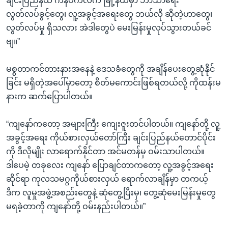
ချင်းပြည်နယ် ကန်ပက်လက် မြို့နယ်မှာ ဘာသာရေး
လွတ်လပ်ခွင့်တွေ၊ လူ့အခွင့်အရေးတွေ ဘယ်လို ဆိုတဲ့ဟာတွေ၊
လွတ်လပ်မှု ရှိသလား အဲဒါတွေပဲ မေးမြန်းမှုလုပ်သွားတယ်ခင်
ဗျ။”
မစ္စတာကင်တားနားအနေနဲ့ ဒေသခံတွေကို အချိန်ပေးတွေ့ဆုံနိုင်
ခြင်း မရှိတဲ့အပေါ်မှာတော့ စိတ်မကောင်းဖြစ်ရတယ်လို့ ကိုထန်းမ
နားက ဆက်ပြောပါတယ်။
“ကျနော်ကတော့ အများကြီး ကျေးဇူးတင်ပါတယ်။ ကျနော်တို့ လူ့
အခွင့်အရေး ကိုယ်စားလှယ်တော်ကြီး ချင်းပြည်နယ်တောင်ပိုင်း
ကို ဒီလိုမျိုး လာရောက်နိုင်တာ အင်မတန်မှ ဝမ်းသာပါတယ်။
ဒါပေမဲ့ တခုလေး ကျနော် ပြောချင်တာကတော့ လူ့အခွင့်အရေး
ဆိုင်ရာ ကုလသမဂ္ဂကိုယ်စားလှယ် ရောက်လာချိန်မှာ တကယ့်
ဒီက လူမှုအဖွဲ့အစည်းတွေနဲ့ ဆုံတွေ့ပြီးမှ၊ တွေ့ဆုံမေးမြန်းမှုတွေ
မရခဲ့တာကို ကျနော်တို့ ဝမ်းနည်းပါတယ်။”