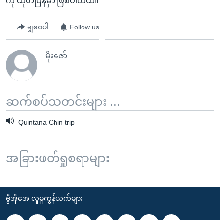
ကို ထုတ်ပြန်မှာ ဖြစ်ပါတယ်။
မျှဝေပါ
Follow us
မိုးဇော်
ဆက်စပ်သတင်းများ ...
Quintana Chin trip
အခြားဖတ်ရှုစရာများ
ဗွီအိုအေ လူမှုကွန်ယက်များ