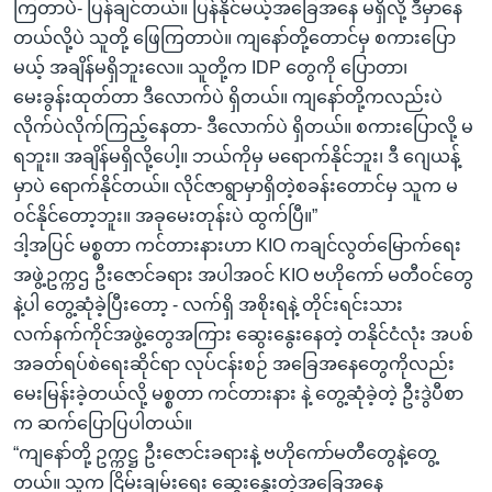
ကြတာပဲ- ပြန်ချင်တယ်။ ပြန်နိုင်မယ့်အခြေအနေ မရှိလို့ ဒီမှာနေ
တယ်လို့ပဲ သူတို့ ဖြေကြတာပဲ။ ကျနော်တို့တောင်မှ စကားပြော
မယ့် အချိန်မရှိဘူးလေ။ သူတို့က IDP တွေကို ပြောတာ၊
မေးခွန်းထုတ်တာ ဒီလောက်ပဲ ရှိတယ်။ ကျနော်တို့ကလည်းပဲ
လိုက်ပဲလိုက်ကြည့်နေတာ- ဒီလောက်ပဲ ရှိတယ်။ စကားပြောလို့ မ
ရဘူး။ အချိန်မရှိလို့ပေါ့။ ဘယ်ကိုမှ မရောက်နိုင်ဘူး၊ ဒီ ဂျေယန့်
မှာပဲ ရောက်နိုင်တယ်။ လိုင်ဇာရွာမှာရှိတဲ့စခန်းတောင်မှ သူက မ
ဝင်နိုင်တော့ဘူး။ အခုမေးတုန်းပဲ ထွက်ပြီ။”
ဒါ့အပြင် မစ္စတာ ကင်တားနားဟာ KIO ကချင်လွတ်မြောက်ရေး
အဖွဲ့ဥက္ကဌ ဦးဇောင်ခရား အပါအဝင် KIO ဗဟိုကော် မတီဝင်တွေ
နဲ့ပါ တွေ့ဆုံခဲ့ပြီးတော့ - လက်ရှိ အစိုးရနဲ့ တိုင်းရင်းသား
လက်နက်ကိုင်အဖွဲ့တွေအကြား ဆွေးနွေးနေတဲ့ တနိုင်ငံလုံး အပစ်
အခတ်ရပ်စဲရေးဆိုင်ရာ လုပ်ငန်းစဉ် အခြေအနေတွေကိုလည်း
မေးမြန်းခဲ့တယ်လို့ မစ္စတာ ကင်တားနား နဲ့ တွေ့ဆုံခဲ့တဲ့ ဦးဒွဲပီစာ
က ဆက်ပြောပြပါတယ်။
“ကျနော်တို့ ဥက္ကဋ္ဌ ဦးဇောင်းခရားနဲ့ ဗဟိုကော်မတီတွေနဲ့တွေ့
တယ်။ သူက ငြိမ်းချမ်းရေး ဆွေးနွေးတဲ့အခြေအနေ