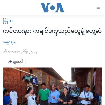
သုံး
ရ
လွယ်ကူ
မြန်မာ
မူလစာမျက်နှာ
စေ
ကင်တားနား ကချင်ဒုက္ခသည်တွေနဲ့ တွေ့ဆုံ
မြန်မာ
သည့်
ကမ္ဘာ့သတင်းများ
မနန္ဒာချမ်း
Link
ဗွီဒီယို
နိုင်ငံတကာ
၁၆ ေဖေဖာ္၀ါရီ၊ ၂၀၁၄
များ
သတင်းလွတ်လပ်ခွင့်
အမေရိကန်
မျှဝေပါ
ပင်မ
ရပ်ဝန်းတခု လမ်းတခု အလွန်
တရုတ်
အကြောင်းအရာ
သို့
အင်္ဂလိပ်စာလေ့လာမယ်
အစ္စရေး-ပါလက်စတိုင်း
ကျော်
အပတ်စဉ်ကဏ္ဍများ
အမေရိကန်သုံးအီဒီယံ
ကြည့်
ရေဒီယိုနှင့်ရုပ်သံ အချက်အလက်များ
မကြေးမုံရဲ့ အင်္ဂလိပ်စာ
ရေဒီယို
ရန်
ပင်မ
ရေဒီယို/တီဗွီအစီအစဉ်
ရုပ်ရှင်ထဲက အင်္ဂလိပ်စာ
တီဗွီ