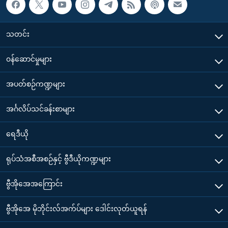
သတင်း
၀န်ဆောင်မှုများ
အပတ်စဉ်ကဏ္ဍများ
အင်္ဂလိပ်သင်ခန်းစာများ
ရေဒီယို
ရုပ်သံအစီအစဉ်နှင့် ဗွီဒီယိုကဏ္ဍများ
ဗွီအိုအေအကြောင်း
ဗွီအိုအေ မိုဘိုင်းလ်အက်ပ်များ ဒေါင်းလုတ်ယူရန်