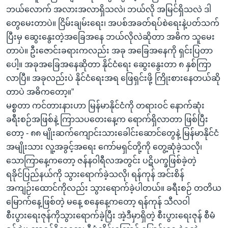
ဘယ်လောက် အလားအလာရှိသလဲ၊ ဘယ်လို အမြင်ရှိသလဲ ဒါ
တွေမေးတာပဲ။ ငြိမ်းချမ်းရေး၊ အပစ်အခတ်ရပ်စဲရေးနဲ့ပတ်သက်
ပြီးမှ ဆွေးနွေးတဲ့အခြေအနေ ဘယ်လိုလဲဆိုတာ အဓိက သူမေး
တာပဲ။ ဦးဇောင်းခရားကလည်း အခု အခြေအနေကို ရှင်းပြတာ
ပေါ့။ အခုအခြေအနေဆိုတာ နိုင်ငံရေး ဆွေးနွေးတာ ၈ နှစ်ကြာ
လာပြီ။ အခုလည်းပဲ နိုင်ငံရေးအရ ဖြေရှင်းဖို့ ကြိုးစားနေတယ်ဆို
တာပဲ အဓိကတော့။”
မစ္စတာ ကင်တားနားဟာ မြန်မာနိုင်ငံကို တရားဝင် နောက်ဆုံး
ခရီးစဉ်အဖြစ်နဲ့ ကြာသပတေးနေ့က ရောက်ရှိလာတာ ဖြစ်ပြီး
တော့ - ၈၈ မျိုးဆက်ကျောင်းသားခေါင်းဆောင်တွေနဲ့ မြန်မာနိုင်ငံ
အမျိုးသား လူ့အခွင့်အရေး ကော်မရှင်တို့ကို တွေ့ဆုံခဲ့သလို၊
သောကြာနေ့ကတော့ ဇန်နဝါရီလအတွင်း ပဋိပက္ခဖြစ်ခဲ့တဲ့
ရခိုင်ပြည်နယ်ကို သွားရောက်ခဲ့သလို၊ ရန်ကုန် အင်းစိန်
အကျဉ်းထောင်ကိုလည်း သွားရောက်ခဲ့ပါတယ်။ ခရီးစဉ် တတိယ
မြောက်နေ့ဖြစ်တဲ့ မနေ့ စနေနေ့ကတော့ ရန်ကုန် သီလဝါ
စီးပွားရေးဇုန်ကိုသွားရောက်ခဲ့ပြီး အဲ့ဒီမှာရှိတဲ့ စီးပွားရေးဇုန် စီမံ