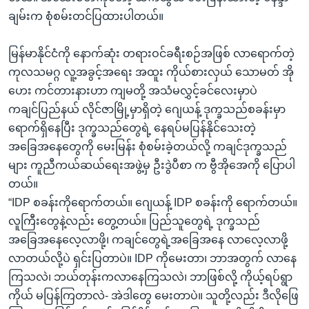
ချမ်းက စုံစမ်းတင်ပြထားပါတယ်။
မြန်မာနိုင်ငံကို နောက်ဆုံး တရားဝင်ခရီးစဉ်အဖြစ် လာရောက်တဲ့
ကုလသမဂ္ဂ လူ့အခွင့်အရေး အထူး ကိုယ်စားလှယ် သောမတ် အို
ဟေး ကင်တားနားဟာ ကျမတို့ အသံမလွှင့်ခင်လေးမှာပဲ
ကချင်ပြည်နယ် လိုင်ဇာမြို့မှာရှိတဲ့ ဂျေယန့် ဒုက္ခသည်စခန်းမှာ
ရောက်ရှိနေပြီး ဒုက္ခသည်တွေရဲ့ နေရပ်မပြန်နိုင်သေးတဲ့
အခြေအနေတွေကို မေးမြန်း စုံစမ်းခဲ့တယ်လို့ ကချင်ဒုက္ခသည်
များ ကူညီကယ်ဆယ်ရေးအဖွဲ့မှ ဦးဒွဲပီစာ က ဗွီအိုအေကို ပြောပါ
တယ်။
“IDP စခန်းကိုရောက်တယ်။ ဂျေယန့် IDP စခန်းကို ရောက်တယ်။
လူကြီးတွေနဲ့လည်း တွေ့တယ်။ ပြည်သူတွေရဲ့ ဒုက္ခသည်
အခြေအနေလေ့လာဖို့၊ ကချင်တွေရဲ့အခြေအနေ လာလေ့လာဖို့
လာတယ်လို့ပဲ ရှင်းပြတာပဲ။ IDP ကိုမေးတာ၊ ဘာအတွက် လာနေ
ကြသလဲ၊ ဘယ်တုန်းကလာနေကြသလဲ၊ ဘာဖြစ်လို့ ကိုယ့်ရပ်ရွာ
ကိုယ် မပြန်ကြတာလဲ- အဲဒါတွေ မေးတာပဲ။ သူတို့လည်း ဒီလိုဖြေ