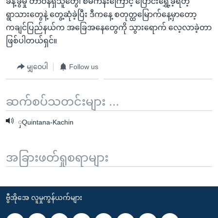
ခန့်ခွဲမှု တာဝန်ရှိသူတွေ၊ စီမံကိန်းကြောင့် ပြောင်းရွှေ့ခဲ့ရတဲ့
ရွာသားတွေနဲ့ တွေ့ဆုံခဲ့ပြီး ဒီကနေ့ စတုတ္ထမြောက်နေ့မှာတော့
ကချင်ပြည်နယ်က အခြေအနေတွေကို သွားရောက် လေ့လာခဲ့တာ
ဖြစ်ပါတယ်ရှင်။
မျှဝေပါ
Follow us
ဆက်စပ်သတင်းများ ...
ှQuintana-Kachin
အခြားဖတ်ရှုစရာများ
ဗွီအိုအေ လူမှုကွန်ယက်များ