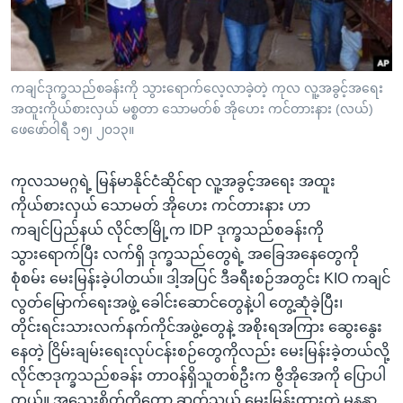
အ
သုတပဒေသာ အင်္ဂလိပ်စာ
ညွန်း
Learning English
စာမျက်နှာ
သို့
ဗွီအိုအေ လူမှုကွန်ယက်များ
ကချင်ဒုက္ခသည်စခန်းကို သွားရောက်လေ့လာခဲ့တဲ့ ကုလ လူ့အခွင့်အရေး
ကျော်
အထူးကိုယ်စားလှယ် မစ္စတာ သောမတ်စ် အိုဟေး ကင်တားနား (လယ်)
ကြည့်
ဖေဖော်ဝါရီ ၁၅၊ ၂၀၁၃။
ရန်
ဘာသာစကားများ
ရှာဖွေ
ကုလသမဂ္ဂရဲ့ မြန်မာနိုင်ငံဆိုင်ရာ လူ့အခွင့်အရေး အထူး
ရန်
ကိုယ်စားလှယ် သောမတ် အိုဟေး ကင်တားနား ဟာ
နေရာ
ကချင်ပြည်နယ် လိုင်ဇာမြို့က IDP ဒုက္ခသည်စခန်းကို
သို့
သွားရောက်ပြီး လက်ရှိ ဒုက္ခသည်တွေရဲ့ အခြေအနေတွေကို
ကျော်
စုံစမ်း မေးမြန်းခဲ့ပါတယ်။ ဒါ့အပြင် ဒီခရီးစဉ်အတွင်း KIO ကချင်
ရန်
လွတ်မြောက်ရေးအဖွဲ့ ခေါင်းဆောင်တွေနဲ့ပါ တွေ့ဆုံခဲ့ပြီး၊
တိုင်းရင်းသားလက်နက်ကိုင်အဖွဲ့တွေနဲ့ အစိုးရအကြား ဆွေးနွေး
နေတဲ့ ငြိမ်းချမ်းရေးလုပ်ငန်းစဉ်တွေကိုလည်း မေးမြန်းခဲ့တယ်လို့
လိုင်ဇာဒုက္ခသည်စခန်း တာဝန်ရှိသူတစ်ဦးက ဗွီအိုအေကို ပြောပါ
တယ်။ အသေးစိတ်ကိုတော့ ဆက်သွယ် မေးမြန်းထားတဲ့ မနန္ဒာ