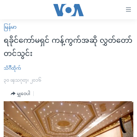
သုံး
ရ
လွယ်ကူ
မြန်မာ
မူလစာမျက်နှာ
စေ
ရခိုင်ကော်မရှင် ကန့်ကွက်အဆို လွှတ်တော်
မြန်မာ
သည့်
တင်သွင်း
ကမ္ဘာ့သတင်းများ
Link
ဗွီဒီယို
နိုင်ငံတကာ
သိင်္ဂီထိုက်
များ
သတင်းလွတ်လပ်ခွင့်
အမေရိကန်
၃၀ ၾသဂုတ္၊ ၂၀၁၆
ပင်မ
ရပ်ဝန်းတခု လမ်းတခု အလွန်
တရုတ်
အကြောင်းအရာ
မျှဝေပါ
သို့
အင်္ဂလိပ်စာလေ့လာမယ်
အစ္စရေး-ပါလက်စတိုင်း
ကျော်
အပတ်စဉ်ကဏ္ဍများ
အမေရိကန်သုံးအီဒီယံ
ကြည့်
ရေဒီယိုနှင့်ရုပ်သံ အချက်အလက်များ
မကြေးမုံရဲ့ အင်္ဂလိပ်စာ
ရေဒီယို
ရန်
ပင်မ
ရေဒီယို/တီဗွီအစီအစဉ်
ရုပ်ရှင်ထဲက အင်္ဂလိပ်စာ
တီဗွီ