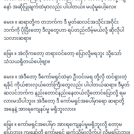
နော် အဆိုပြုချက်ထဲမှာလည်း ပါပါတယ်။ မယုံမှုပေါ့လေ။
မေး။ ။ ဆရာတို့က တဘက်က ဒီ မွတ်ဆလင်အသိုင်းအဝိုင်း
ဘက်ကို ပိုပြီးတော့ ဒီလူတွေဟာ ရပ်တည်လိမ့်မယ်လို့ ဆိုလိုပါ
သလားဆရာ။
ဖြေ။ ။ အဲလိုကတော့ တရားဝင်တော့ ပြောလို့မရဘူး သို့သော်
သံသယရှိတယ်ပေါ့ဗျာ။
မေး။ ။ အဲဒီတော့ ဒီကော်မရှင်ထဲမှာ ဦးဝင်းမရ တို့လို ထင်ရှားတဲ့
ရခိုင် ကိုယ်စားလှယ်တော်ကြီးတွေလည်း ပါပါတယ်ဆရာ။ ဒီမွတ်
ဆလင်ဘက်က နည်းတောင်နည်းနေတယ်လို့တောင်ပြောလို့ ရမ
လားမသိပါဘူး။ အဲဒီတော့ ဒီ ကော်မရှင်အပေါ်မှာရော ဆရာတို့
အနေနဲ့ အားရကျေနပ်မှု မရှိဘူးလား။
ဖြေ။ ။ ကော်မရှင်အပေါ်မှာ အားရကျေနပ်မှုမရှိဘူးလို့ တော့မ
ပြောဘူး။ ကျနော်တို့ ကော်မရှင် ဖျက်သိမ်းလိုက်ပါ လို့မပြောဘူး။