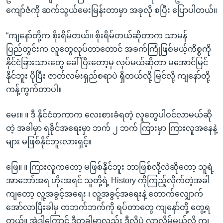
ကျော်ဇံကို ဆက်သွယ်မေးမြန်းတာမှာ အခုလို စပြီး ပြောပါတယ်။
“ကျနော်တို့က စိုးရိမ်တယ်။ စိုးရိမ်တယ်ဆိုတာက သာမန်
ပြည်တွင်းက လူတွေလုပ်တာတောင် အခက်ကြုံဖြစ်မယ့်ကိစ္စကို
နိုင်ငံခြားသားတွေ ခေါ်ပြီးတော့မှ လုပ်မယ်ဆိုတာ မအောင်မြင်
နိုင်ဘူး ပိုပြီး ဇာတ်လမ်းရှည်စရာပဲ ရှိတယ်လို့ မြင်လို့ ကျနော်တို့
ကန့်ကွက်တာပါ။
မေး။ ။ ဒီ နိုင်ငံတကာက လေးစားခံရတဲ့ လူတွေပါဝင်လာမယ်ဆို
တဲ့ အခါမှာ ရခိုင်အရေးမှာ ဘက် ၂ ဘက် ကြားမှာ ကြားလူအနေနဲ့
များ မဖြစ်နိုင်ဘူးလားရှင့်။
ဖြေ။ ။ ကြားလူကတော့ မဖြစ်နိုင်ဘူး ဘာဖြစ်လို့လဲဆိုတော့ သူရဲ့
အာဘော်အရ ဟိုးအရင် သူတို့ရဲ့ History ကိုကြည့်လိုက်တဲ့အခါ
ကျတော့ လူ့အခွင့်အရေး ၊ လူ့အခွင့်အရေးနဲ့ တောက်လျှောက်
အော်လာပြီးခါမှ တဘက်ဘက်ကို ရပ်တာတွေ ကျနော်တို့ တွေ့ရ
တယ်။ အဲဒါကြောင့် ဒီတခါမှာလည်း ဒီလိုပဲ လာလိမ့်မယ်လို့ ကျ