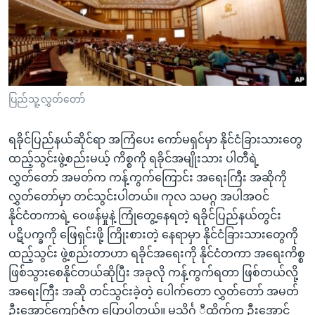
အ
သုတပဒေသာ အင်္ဂလိပ်စာ
ညွန်း
Learning English
စာမျက်နှာ
သို့
ဗွီအိုအေ လူမှုကွန်ယက်များ
ကျော်
ကြည့်
ပြည်သူ့လွှတ်တော်
ရန်
ဘာသာစကားများ
ရှာဖွေ
ရခိုင်ပြည်နယ်ဆိုင်ရာ အကြံပေး ကော်မရှင်မှာ နိုင်ငံခြားသားတွေ
ရန်
ထည့်သွင်းဖွဲ့စည်းမယ့် ကိစ္စကို ရခိုင်အမျိုးသား ပါတီရဲ့
နေရာ
လွှတ်တော် အမတ်က ကန့်ကွက်ကြောင်း အရေးကြီး အဆိုကို
သို့
လွှတ်တော်မှာ တင်သွင်းပါတယ်။ ကုလ သမဂ္ဂ အပါအဝင်
ကျော်
နိုင်ငံတကာရဲ့ ဝေဖန်မှုနဲ့ ကြုံတွေ့နေရတဲ့ ရခိုင်ပြည်နယ်တွင်း
ရန်
ပဋိပက္ခကို ဖြေရှင်းဖို့ ကြိုးစားတဲ့ နေရာမှာ နိုင်ငံခြားသားတွေကို
ထည့်သွင်း ဖွဲ့စည်းတာဟာ ရခိုင်အရေးကို နိုင်ငံတကာ အရေးကိစ္စ
ဖြစ်သွားစေနိုင်တယ်ဆိုပြီး အခုလို ကန့်ကွက်ရတာ ဖြစ်တယ်လို့
အရေးကြီး အဆို တင်သွင်းခဲ့တဲ့ ပေါက်တော လွှတ်တော် အမတ်
ဦးအောင်ကျော်ဇံက ပြောပါတယ်။ မသိင်္ဂ ီထိုက်က ဦးအောင်