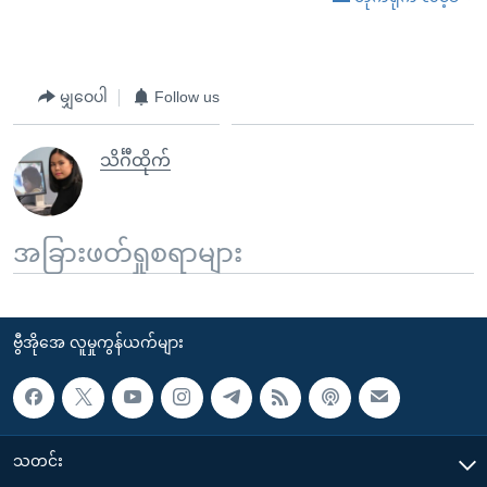
မျှဝေပါ
Follow us
သိင်္ဂီထိုက်
အခြားဖတ်ရှုစရာများ
ဗွီအိုအေ လူမှုကွန်ယက်များ
သတင်း