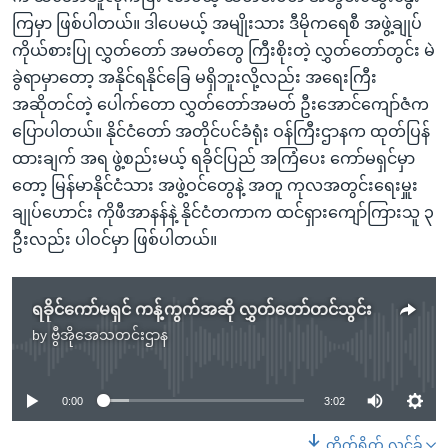
ကြမှာ ဖြစ်ပါတယ်။ ဒါပေမယ့် အမျိုးသား ဒီမိုကရေစီ အဖွဲ့ချုပ်
ကိုယ်စားပြု လွှတ်တော် အမတ်တွေ ကြီးစိုးတဲ့ လွှတ်တော်တွင်း မဲ
ခွဲရာမှာတော့ အနိုင်ရနိုင်ခြေ မရှိဘူးလို့လည်း အရေးကြီး
အဆိုတင်တဲ့ ပေါက်တော လွှတ်တော်အမတ် ဦးအောင်ကျော်ဇံက
ပြောပါတယ်။ နိုင်ငံတော် အတိုင်ပင်ခံရုံး ဝန်ကြီးဌာနက ထုတ်ပြန်
ထားချက် အရ ဖွဲ့စည်းမယ့် ရခိုင်ပြည် အကြံပေး ကော်မရှင်မှာ
တော့ မြန်မာနိုင်ငံသား အဖွဲ့ဝင်တွေနဲ့ အတူ ကုလအတွင်းရေးမှူး
ချုပ်ဟောင်း ကိုဖီအာနန်နဲ့ နိုင်ငံတကာက ထင်ရှားကျော်ကြားသူ ၃
ဦးလည်း ပါဝင်မှာ ဖြစ်ပါတယ်။
ရခိုင်ကော်မရှင် ကန့်ကွက်အဆို လွှတ်တော်တင်သွင်း
by
ဗွီအိုအေသတင်းဌာန
No media source currently available
0:00
3:02
တိုက်ရိုက် လင့်ခ်