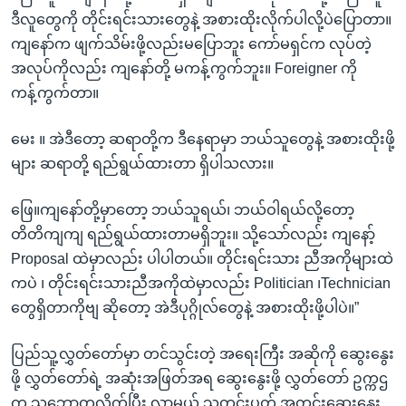
ဒီလူတွေကို တိုင်းရင်းသားတွေနဲ့ အစားထိုးလိုက်ပါလို့ပဲပြောတာ။
ကျနော်က ဖျက်သိမ်းဖို့လည်းမပြောဘူး ကော်မရှင်က လုပ်တဲ့
အလုပ်ကိုလည်း ကျနော်တို့ မကန့်ကွက်ဘူး။ Foreigner ကို
ကန့်ကွက်တာ။
မေး ။ အဲဒီတော့ ဆရာတို့က ဒီနေရာမှာ ဘယ်သူတွေနဲ့ အစားထိုးဖို့
များ ဆရာတို့ ရည်ရွယ်ထားတာ ရှိပါသလား။
ဖြေ။ကျနော်တို့မှာတော့ ဘယ်သူရယ်၊ ဘယ်ဝါရယ်လို့တော့
တိတိကျကျ ရည်ရွယ်ထားတာမရှိဘူး။ သို့သော်လည်း ကျနော့်
Proposal ထဲမှာလည်း ပါပါတယ်။ တိုင်းရင်းသား ညီအကိုများထဲ
ကပဲ ၊ တိုင်းရင်းသားညီအကိုထဲမှာလည်း Politician ၊Technician
တွေရှိတာကိုဗျ ဆိုတော့ အဲဒီပုဂ္ဂိုလ်တွေနဲ့ အစားထိုးဖို့ပါပဲ။”
ပြည်သူ့လွှတ်တော်မှာ တင်သွင်းတဲ့ အရေးကြီး အဆိုကို ဆွေးနွေး
ဖို့ လွှတ်တော်ရဲ့ အဆုံးအဖြတ်အရ ဆွေးနွေးဖို့ လွှတ်တော် ဥက္ကဌ
က သဘောတူလိုက်ပြီး လာမယ့် သတင်းပတ် အတွင်းဆွေးနွေး