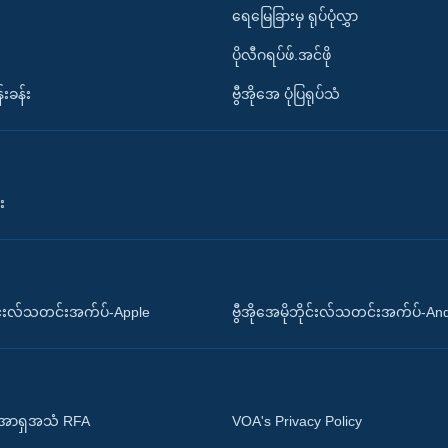
ရေမြေခြားမှ ရုပ်ပုံလွှာ
ပိုလီဂရပ်ဖ်.အင်ဖို
်းခန်း
ဗွီအိုအေ ပုံပြရုပ်သံ
း
ိုင်းလ်သတင်းအက်ပ်-Apple
ဗွီအိုအေမိုဘိုင်းလ်သတင်းအက်ပ်-An
 အာရှအသံ RFA
VOA's Privacy Policy