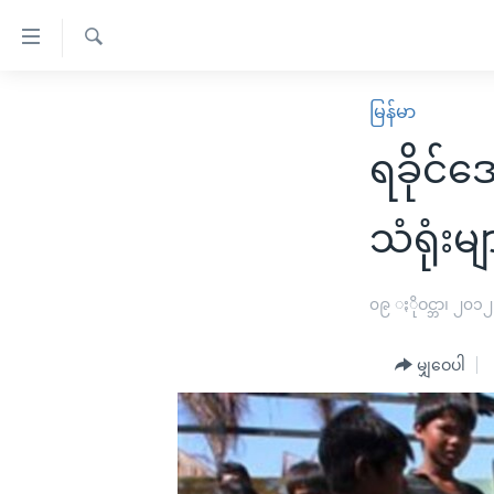
သုံး
ရ
ရှာဖွေ
လွယ်ကူ
မူလစာမျက်နှာ
မြန်မာ
ရ
စေ
မြန်မာ
လာ
ရခိုင်
သည့်
ဒ်
ကမ္ဘာ့သတင်းများ
Link
ဗွီဒီယို
နိုင်ငံတကာ
သံရုံးမ
များ
သတင်းလွတ်လပ်ခွင့်
အမေရိကန်
ပင်မ
ရပ်ဝန်းတခု လမ်းတခု အလွန်
တရုတ်
၀၉ ႏိုဝင္ဘာ၊ ၂၀၁၂
အကြောင်းအရာ
အင်္ဂလိပ်စာလေ့လာမယ်
အစ္စရေး-ပါလက်စတိုင်း
သို့
မျှဝေပါ
အပတ်စဉ်ကဏ္ဍများ
အမေရိကန်သုံးအီဒီယံ
ကျော်
ကြည့်
ရေဒီယိုနှင့်ရုပ်သံ အချက်အလက်များ
မကြေးမုံရဲ့ အင်္ဂလိပ်စာ
ရေဒီယို
ရန်
ရေဒီယို/တီဗွီအစီအစဉ်
ရုပ်ရှင်ထဲက အင်္ဂလိပ်စာ
တီဗွီ
ပင်မ