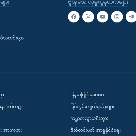
ုများ
ဗွီအိုအေ လူမှုကွန်ယက်များ
းလ်သတင်းလွှာ
ပညာ
မြန်မာပြည်မှပေးစာ
အနာဂတ်ကမ္ဘာ
မြင်ကွင်းကျယ်မှတ်စုများ
ကမ္ဘာတလွှားခရီးသွား
း အားကစား
ဒီသီတင်းပတ် အာရှနိုင်ငံရေး