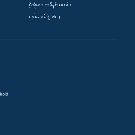
ဗွီအိုအေ တမိနစ်သတင်း
နော်သဇင်ရဲ့ Vlog
droid