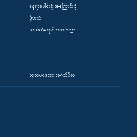
နေရာပေါင်းစုံ အကြောင်းစုံ
ဒို့အသံ
သက်တံရောင်သတင်းလွှာ
သုတပဒေသာ အင်္ဂလိပ်စာ