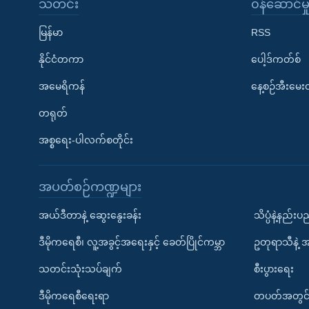
သတင်း
၀န်ဆောင်မှ
မြန်မာ
RSS
နိုင်ငံတကာ
ပေါ့ဒ်ကတ်စ်
အမေရိကန်
နေ့စဉ်အီးမေ
တရုတ်
အစ္စရေး-ပါလက်စတိုင်း
အပတ်စဉ်ကဏ္ဍများ
အယ်ဒီတာနဲ့ ဆွေးနွေးခန်း
သိပ္ပံနဲ့နည်း
ဒီမိုကရေစီ၊ လူ့အခွင့်အရေးနှင့် ခေတ်ပြိုင်ကမ္ဘာ
ဥတုရာသီနဲ့ 
သတင်းသုံးသပ်ချက်
စီးပွားရေး
ဒီမိုကရေစီရေးရာ
တပတ်အတွင်