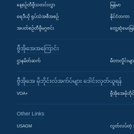
နေ့စဉ်တီဗွီသတင်းလွှာ
မြန်မာ
ရေဒီယို ရုပ်သံအစီအစဉ်
နိုင်ငံတကာ
အပတ်စဉ်တီဗွီမဂ္ဂဇင်း
တွေ့ဆုံမေးမြန
ဗွီအိုအေအကြောင်း
ဌာနမိတ်ဆက်
မီတာလှိုင်းမျာ
ဗွီအိုအေ မိုဘိုင်းလ်အက်ပ်များ ဒေါင်းလုတ်ယူရန်
Learning English
VOA+
ဗွီအိုအေမိုဘ
ဗွီအိုအေ လူမှုကွန်ယက်များ
Other Links
USAGM
လွတ်လပ်တဲ့