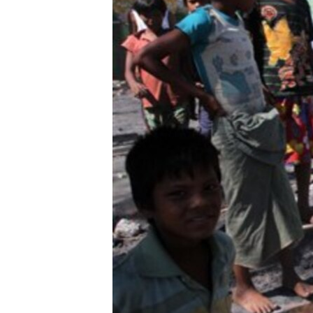
သုတပဒေသာ အင်္ဂလိပ်စာ
အ
ညွန်း
စာမျက်နှာ
သို့
ကျော်
ကြည့်
ရန်
ရှာဖွေ
ရန်
နေရာ
သို့
ကျော်
ရန်