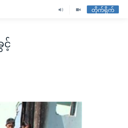
တိုက်ရိုက်
င့်