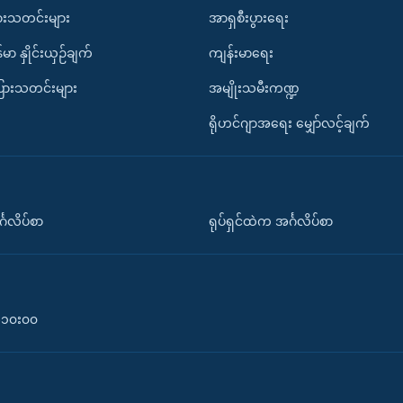
ားသတင်းများ
အာရှစီးပွားရေး
်မာ နှိုင်းယှဉ်ချက်
ကျန်းမာရေး
ပြားသတင်းများ
အမျိုးသမီးကဏ္ဍ
ရိုဟင်ဂျာအရေး မျှော်လင့်ချက်
်္ဂလိပ်စာ
ရုပ်ရှင်ထဲက အင်္ဂလိပ်စာ
၀-၁၀း၀၀