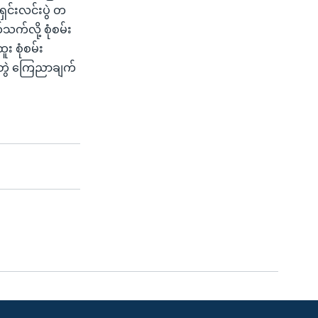
ှင်းလင်းပွဲ တ
သက်လို့ စုံစမ်း
ူး စုံစမ်း
 ပူးတွဲ ကြေညာချက်