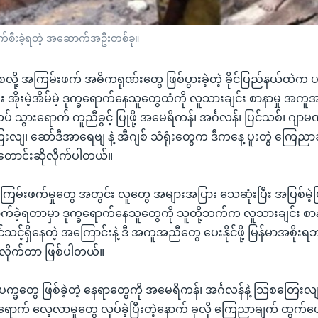
ျက်စီးခဲ့ရတဲ့ အဆောက်အဦးတစ်ခု။
လကစလို့ အကြမ်းဖက် အဓိကရုဏ်းတွေ ဖြစ်ပွားခဲ့တဲ့ ခိုင်ပြည်နယ်ထဲက
ီး အိုးမဲ့အိမ်မဲ့ ဒုက္ခရောက်နေသူတွေထံကို လူသားချင်း စာနာမှု အက
သွားရောက် ကူညီခွင့် ပြုဖို့ အမေရိကန်၊ အင်္ဂလန်၊ ပြင်သစ်၊ ဂျာမဏ
လျ၊ ဆော်ဒီအာရေဗျ နဲ့ အီဂျစ် သံရုံးတွေက ဒီကနေ့ ပူးတွဲ ကြေညာ
ု တောင်းဆိုလိုက်ပါတယ်။
ကြမ်းဖက်မှုတွေ အတွင်း လူတွေ အများအပြား သေဆုံးပြီး အပြစ်မဲ့ပ
ောက်ခဲ့ရတာမှာ ဒုက္ခရောက်နေသူတွေကို သူတို့ဘက်က လူသားချင်း 
သင့်ရှိနေတဲ့ အကြောင်းနဲ့ ဒီ အကူအညီတွေ ပေးနိုင်ဖို့ မြန်မာအစိုးရ
ိုလိုက်တာ ဖြစ်ပါတယ်။
က္ခတွေ ဖြစ်ခဲ့တဲ့ နေရာတွေကို အမေရိကန်၊ အင်္ဂလန်နဲ့ သြစတြေးလ
ရောက် လေ့လာမှုတွေ လုပ်ခဲ့ပြီးတဲ့နောက် ခုလို ကြေညာချက် ထွက်ပ