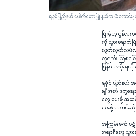
ရခိုင်ပြည်နယ် ပေါက်တောမြို့နယ်က မီးလောင်ပ
ပြီးခဲ့တဲ့ ဇွန်
ကို သွားရောက်ပြ
လွတ်လွတ်လပ်လပ် 
တူရကီ၊ သြစတြေး
မြန်မာအစိုးရကိ
ရခိုင်ပြည်နယ် အ
ချီ အတိ ဒုက္ခရ
တွေ ပေးဖို့ အဆင်
ပေးဖို့ တောင်းဆ
အကြမ်းဖက် ပဋိပ
အရာရှိတွေ သွား