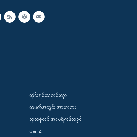
တိုင်းရင်းသတင်းလွှာ
တပတ်အတွင်း အားကစား
သုတစုံလင် အမေရိကန်တခွင်
Gen Z