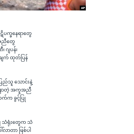
 ပဋိပက္ခနေရာတွေ
ူအညီတွေ
ီ၊ ဂျပန်၊
ချက် ထုတ်ပြန်
ြည်သူ သောင်းနဲ့
စာနာတဲ့ အကူအညီ
ဘက်က ခွင့်ပြု
ျ သံရုံးတွေက သံ
ေါ်လာတာ ဖြစ်ပါ