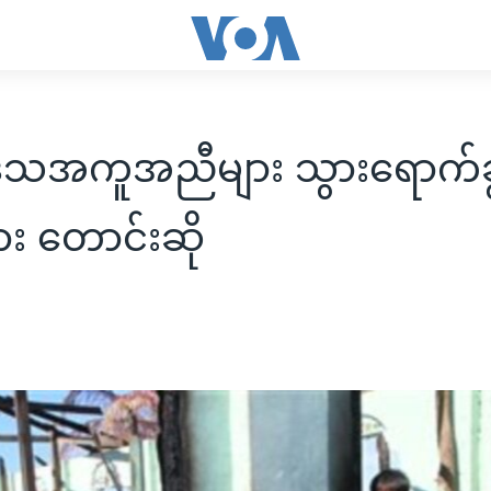
ဒေသအကူအညီများ သွားရောက်ခွ
ျား တောင်းဆို