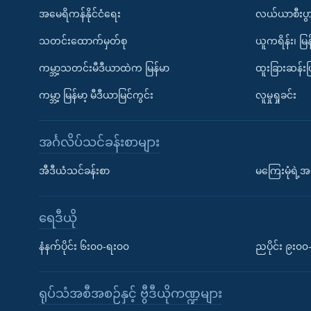
အမေရိကန်နိုင်ငံရေး
လယ်ယာစီးပွ
သတင်းထောက်မှတ်စု
ယူကရိန်း၊ မြန
ကမ္ဘာ့သတင်းမီဒီယာထဲက မြန်မာ
ထူးခြားဆန်း
ကမ္ဘာ့ မြန်မာ့ မီဒီယာမြင်ကွင်း
လူမှုရှုခင်း
အင်္ဂလိပ်သင်ခန်းစာများ
အီဒီယံသင်ခန်းစာ
မကြေးမုံရဲ့အင
ရေဒီယို
နံနက်ပိုင်း ၆း၀၀-ရး၀၀
ညပိုင်း ၉း၀
ရုပ်သံအစီအစဉ်နှင့် ဗွီဒီယိုကဏ္ဍများ