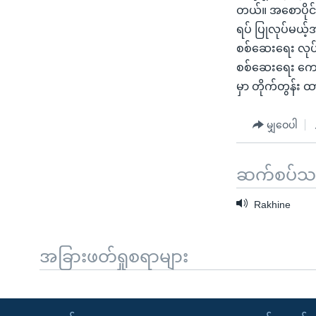
တယ်။ အစောပိုင်း
ရပ် ပြုလုပ်မယ့်အ
စစ်ဆေးရေး လုပ်ငန်
စစ်ဆေးရေး ကော်မရ
မှာ တိုက်တွန်း
မျှဝေပါ
ဆက်စပ်သတင
Rakhine
အခြားဖတ်ရှုစရာများ