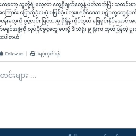
ကတော့ သူတို့ရဲ့ လေ့လာ တွေ့ရှိချက်တွေနဲ့ ပတ်သက်ပြီး သတင်းစာရ
ကြောင်း ပြောဆိုခဲ့ပေမဲ့ မဖြစ်ခဲ့ပါဘူး။ ရခိုင်ဒေသ ပဋိပက္ခတွေနဲ့ပတ်
းတွေကို ပွင့်လင်း မြင်သာမှု ရှိရှိနဲ့ ကိုင်တွယ် ဖြေရှင်းနိုင်အောင် အထ
ှင်အဖွဲ့ကို လုပ်ပိုင်ခွင့်တွေ ပေးဖို့ ဒီ သံရုံး ၉ ရုံးက ထုတ်ပြန်တဲ့
 ထားပါတယ်။
Follow us
ပရင့်ထုတ်ရန်
်းများ ...