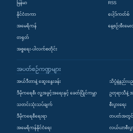
မြန်မာ
RSS
နိုင်ငံတကာ
ပေါ့ဒ်ကတ်စ်
အမေရိကန်
နေ့စဉ်အီးမေ
တရုတ်
အစ္စရေး-ပါလက်စတိုင်း
အပတ်စဉ်ကဏ္ဍများ
အယ်ဒီတာနဲ့ ဆွေးနွေးခန်း
သိပ္ပံနဲ့နည်း
ဒီမိုကရေစီ၊ လူ့အခွင့်အရေးနှင့် ခေတ်ပြိုင်ကမ္ဘာ
ဥတုရာသီနဲ့ 
သတင်းသုံးသပ်ချက်
စီးပွားရေး
ဒီမိုကရေစီရေးရာ
တပတ်အတွင်
အမေရိကန်နိုင်ငံရေး
လယ်ယာစီးပွ