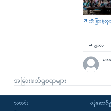
သီးခြားခွဲထု
မျှဝေပါ
ဇော
အခြားဖတ်ရှုစရာများ
သတင်း
၀န်ဆောင်မှ