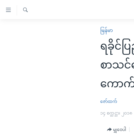
သုံး
ရ
ရှာဖွေ
လွယ်ကူ
မူလစာမျက်နှာ
မြန်မာ
ရ
စေ
မြန်မာ
လာ
ရခိုင
သည့်
ဒ်
ကမ္ဘာ့သတင်းများ
Link
ဗွီဒီယို
နိုင်ငံတကာ
စာသင်ပ
များ
သတင်းလွတ်လပ်ခွင့်
အမေရိကန်
ပင်မ
ကောက်
ရပ်ဝန်းတခု လမ်းတခု အလွန်
တရုတ်
အကြောင်းအရာ
အင်္ဂလိပ်စာလေ့လာမယ်
အစ္စရေး-ပါလက်စတိုင်း
သို့
ဇော်ထက်
အပတ်စဉ်ကဏ္ဍများ
အမေရိကန်သုံးအီဒီယံ
ကျော်
ကြည့်
ရေဒီယိုနှင့်ရုပ်သံ အချက်အလက်များ
၁၄ စက္တင္ဘာ၊ ၂၀၁၈
မကြေးမုံရဲ့ အင်္ဂလိပ်စာ
ရေဒီယို
ရန်
ရေဒီယို/တီဗွီအစီအစဉ်
ရုပ်ရှင်ထဲက အင်္ဂလိပ်စာ
တီဗွီ
ပင်မ
မျှဝေပါ