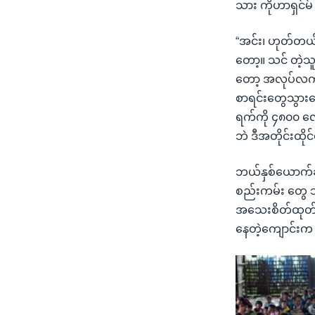
သား ကိုဟာရှင်မ
“အင်း၊ ဟုတ်တယ် 
တော့။ သင် တဲ့
တော့ အလုပ်လက်မဲ
စာရင်းတွေသွား
ရက်ကို ၄၈၀၀ လေ
ဘဲ ဒီအတိုင်းထိုင
ဘယ်နှစ်ယောက်ခန
စည်းကမ်း တွေ 
အသေးစိတ်ထုတ် 
နေတဲ့ကျောင်းက 