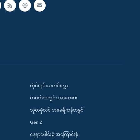
တိုင်းရင်းသတင်းလွှာ
တပတ်အတွင်း အားကစား
သုတစုံလင် အမေရိကန်တခွင်
Gen Z
နေရာပေါင်းစုံ အကြောင်းစုံ