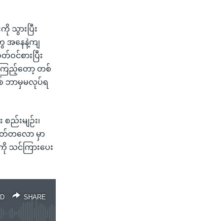
ို သွားပြီး
ေ အနေနဲ့ကျ
ိတ်ဝင်စားပြီး
ကြည့်တော့ တစ်
စ် ဘာမှမလုပ်ရ
 စည်းမျဉ်း၊
လတ်တလော မှာ
ို သင်ကြားပေး
D
SHARE