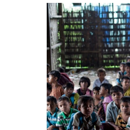
သုတပဒေသာ အင်္ဂလိပ်စာ
အ
ညွန်း
စာမျက်နှာ
သို့
ကျော်
ကြည့်
ရန်
ရှာဖွေ
ရန်
နေရာ
သို့
ကျော်
ရန်