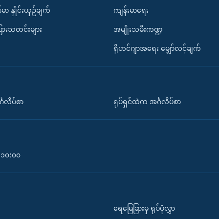
်မာ နှိုင်းယှဉ်ချက်
ကျန်းမာရေး
ပြားသတင်းများ
အမျိုးသမီးကဏ္ဍ
ရိုဟင်ဂျာအရေး မျှော်လင့်ချက်
်္ဂလိပ်စာ
ရုပ်ရှင်ထဲက အင်္ဂလိပ်စာ
၀-၁၀း၀၀
ရေမြေခြားမှ ရုပ်ပုံလွှာ