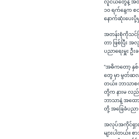
လူငယ်တွေနဲ့ အထ
၁၀ ရက်နေ့က စတင
နောက်ဆုံးပေးပို
အတန်းစုံကိုသင်က
တာ ဖြစ်ပြီး အလု
ပညာရေးမှူး ဦး
“အဓိကတော့ နှစ
တွေ မှာ မွတ်ဆ
တယ်။ ဘာသာစကား
တို့က နားမ လည်
ဘာသာနဲ့ အထောက
တို့ အခြေခံပည
အလုပ်အကိုင်ရှာ
များပါတယ်။ စာသ