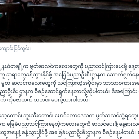
ောင်းမြင်ကွင်း။
မြို့နယ်တချို့က မွတ်ဆလင်ကလေးတွေကို ပညာသင်ကြားပေးဖို့ နေ့
ူ ဆရာတွေခန့်သွားနိုင်ဖို့ အခြေခံပညာဦးစီးဌာနက ဆောက်ရွက်နေ
ဲ့ မွတ် ဆလင်ကလေးတွေကို သင်ကြားတဲ့အပိုင်းမှာ ဘာသာစကားအခ
ာဦးစီး ဌာနက စီစဉ်ဆောင်ရွက်နေတာလို့ဆိုပါတယ်။ ဒီအကြောင်း ဗွ
ာက် ကိုဇော်ထက် သတင်း ပေးပို့ထားပါတယ်။
 ရသေ့တောင်၊ ဘူးသီးတောင်၊ မောင်တောဒေသက မွတ်ဆလင်ဘွဲ့ရတွေ
တွေက ခြေခံပညာသင်ကြားနေတဲ့ကလေးတွေကို စာသင်ပေးဖို့ နေ့စား
အနေနဲ့ ခန့်သွားနိုင်ဖို့ အခြေခံပညာဦးစီးဌာနက စီစဉ်နေပါတယ်။ 