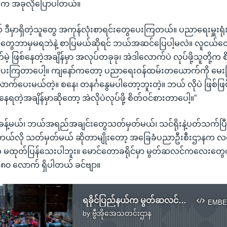
် က အခုလိုပြောပါတယ်။
ဒီမှာရှိတဲ့သူတွေ အကုန်လုံးစာရင်းတွေပေးကြတယ်။ ပညာရေးမှူးရုံးက
သူတွေဘာမှမရဘဲနဲ့ စာပြမယ်ဆိုရင် ဘယ်အဆင်ပြေပါ့မလဲ။ လူငယ်တွ
့ ဖြစ်နေတဲ့အချိန်မှာ အလုပ်တခုခု၊ အဲဒါလောက်ပဲ လုပ်ဖို့သူတို့က စ
ပေးကြတာပေါ့။ ကျနော်ကတော့ ပညာရေးဝန်ထမ်းတယောက်ကို မေး
ာက်ပေးမယ်တဲ့။ စနေ၊ တနင်္ဂနွေမပါတော့ဘူးတဲ့။ ဘယ် လိုပဲ ဖြစ်ဖြ
်နေရတဲ့အချိန်မှာဆိုတော့ အဲလိုပဲလုပ်ဖို့ စိတ်ဝင်စားတာပေါ့။”
့်မယ်၊ ဘယ်အရည်အချင်းတွေသတ်မှတ်မယ်၊ သင်ရိုးနဲ့ပတ်သက်ပြီး
ဘယ်လို သတ်မှတ်မယ် ဆိုတာမျိုးတော့ အခြေခံပညာဦးစီးဌာနက 
မထုတ်ပြန်သေးပါဘူး။ မောင်တောခရိုင်မှာ မွတ်ဆလင်ကလေးတွေက
၈၀ လောက် ရှိပါတယ် ခင်ဗျာ။
ရခိုင်ပြည်နယ်က မွတ်ဆလင်ကလေးတွေစာသင်ပေးရေး မွတ်ဆလင်ဘွဲ့ရစာရင်းကောက်ယူ
EMBE
by
ဗွီအိုအေသတင်းဌာန
No media source currently available