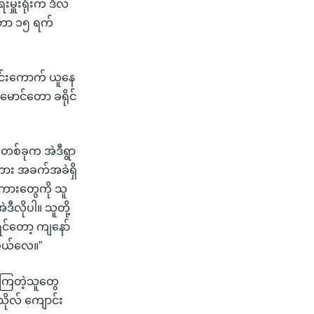
မှူးရုံးက ဒီလ
်ဘာ ၁၅ ရက်
စာရင်းကောက် ယူနေ
မောင်တော ခရိုင်
တစ်ခုက အဲဒီရွာ
ား အခက်အခဲရှိ
ကားတွေကို သူ
လိုပါ။ သူတို့
င်တော့ ကျနော်
ိမယ်လေ။”
းကြတဲ့သူတွေ
ိုလ် ကျောင်း