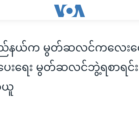
်ပြည်နယ်က မွတ်ဆလင်ကလေးတ
ေးရေး မွတ်ဆလင်ဘွဲ့ရစာရင်း
ယူ