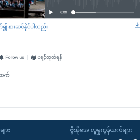
0:00
တ်၍ နားဆင်နိုင်ပါသည်။
EMBED
Follow us
ပရင့်ထုတ်ရန်
်ထက်
ုများ
ဗွီအိုအေ လူမှုကွန်ယက်များ