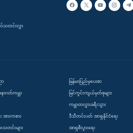
းလ်သတင်းလွှာ
ပညာ
မြန်မာပြည်မှပေးစာ
အနာဂတ်ကမ္ဘာ
မြင်ကွင်းကျယ်မှတ်စုများ
ကမ္ဘာတလွှားခရီးသွား
း အားကစား
ဒီသီတင်းပတ် အာရှနိုင်ငံရေး
ားသတင်းများ
အာရှစီးပွားရေး