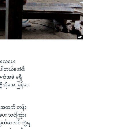
စားလပေး
ပါတယ်။ အဲဒီ
က်အခဲ မရှိ
ီအိုအေ မြန်မာ
၊ အထက် တန်း
လပေး သင်ကြား
မွတ်ဆလင် ဘွဲ့ရ