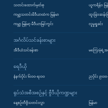
သတင်းထောက်မှတ်စု
ယူကရိန်း၊ မြန
ကမ္ဘာ့သတင်းမီဒီယာထဲက မြန်မာ
ထူးခြားဆန်း
ကမ္ဘာ့ မြန်မာ့ မီဒီယာမြင်ကွင်း
လူမှုရှုခင်း
အင်္ဂလိပ်သင်ခန်းစာများ
အီဒီယံသင်ခန်းစာ
မကြေးမုံရဲ့အင
ရေဒီယို
နံနက်ပိုင်း ၆း၀၀-ရး၀၀
ညပိုင်း ၉း၀
ရုပ်သံအစီအစဉ်နှင့် ဗွီဒီယိုကဏ္ဍများ
နေ့စဉ်တီဗွီသတင်းလွှာ
မြန်မာ