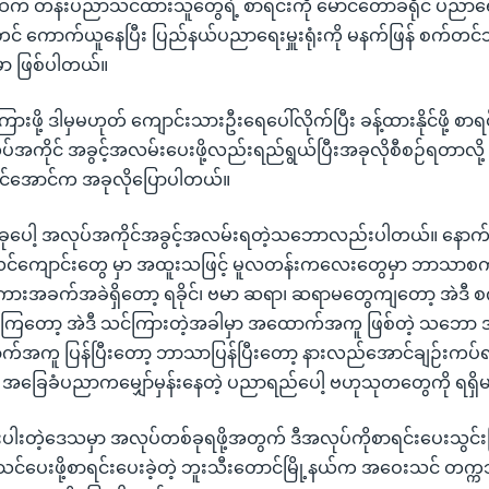
က် တန်းပညာသင်ထားသူတွေရဲ့ စာရင်းကို မောင်တောခရိုင် ပညာရေး
် ကောက်ယူနေပြီး ပြည်နယ်ပညာရေးမှူးရုံးကို မနက်ဖြန် စက်တင
့မှာ ဖြစ်ပါတယ်။
ြားဖို့ ဒါမှမဟုတ် ကျောင်းသားဦးရေပေါ်လိုက်ပြီး ခန့်ထားနိုင်ဖို့ 
ပ်အကိုင် အခွင့်အလမ်းပေးဖို့လည်းရည်ရွယ်ပြီးအခုလိုစီစဉ်ရတာလို့ 
ခင်အောင်က အခုလိုပြောပါတယ်။
်ခုပေါ့ အလုပ်အကိုင်အခွင့်အလမ်းရတဲ့သဘောလည်းပါတယ်။ နောက်
လင်ကျောင်းတွေ မှာ အထူးသဖြင့် မူလတန်းကလေးတွေမှာ ဘာသာစက
အခက်အခဲရှိတော့ ရခိုင်၊ ဗမာ ဆရာ၊ ဆရာမတွေကျတော့ အဲဒီ စ
ကြတော့ အဲဒီ သင်ကြားတဲ့အခါမှာ အထောက်အကူ ဖြစ်တဲ့ သဘော အဲဒီ
်အကူ ပြန်ပြီးတော့ ဘာသာပြန်ပြီးတော့ နားလည်အောင်ချဉ်းကပ်ရ
ာ အခြေခံပညာကမျှော်မှန်းနေတဲ့ ပညာရည်ပေါ့ ဗဟုသုတတွေကို ရရှ
းပါးတဲ့ဒေသမှာ အလုပ်တစ်ခုရဖို့အတွက် ဒီအလုပ်ကိုစာရင်းပေးသွင်
င်ပေးဖို့စာရင်းပေးခဲ့တဲ့ ဘူးသီးတောင်မြို့နယ်က အဝေးသင် တက္ကသ