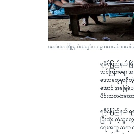
မောင်တောမြို့နယ်အတွင်းက မွတ်ဆလင် စာသင်ကျ
ရခိုင်ပြည်နယ် 
သင်ကြားရေး အက
ဒေသတွေမှာရှိတ
အောင် အခြေခံပည
ပိုင်းသတင်းထေ
ရခိုင်ပြည်နယ်
ပြီးဆုံး တဲ့သူ
ရေးအကူ ဆရာ တွေ