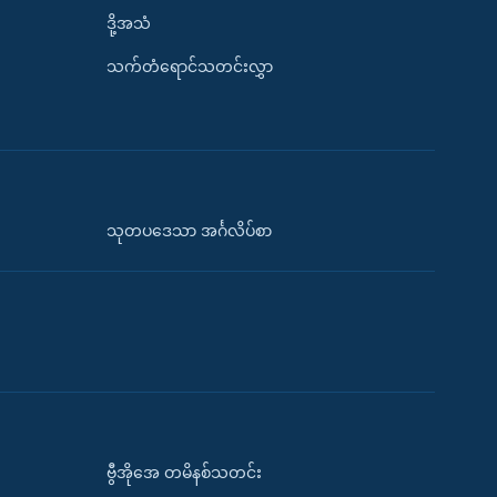
ဒို့အသံ
သက်တံရောင်သတင်းလွှာ
သုတပဒေသာ အင်္ဂလိပ်စာ
ဗွီအိုအေ တမိနစ်သတင်း