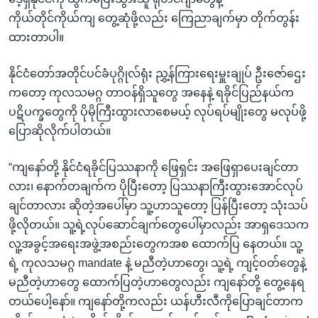
ကိုယ်တိုင်ကိုယ်ကျ တွေ့ဆုံဖို့လည်း ကြေညာချက်မှာ တိုက်တွန်း
ထားတာပါ။
နိုင်ငံတော်အတိုင်ပင်ခံပုဂ္ဂိုလ်ရုံး ညွှ့န်ကြားရေးမှူးချုပ် ဦးဇော်ဌေး
ကတော့ ကုလသမဂ္ဂ တာဝန်ရှိသူတွေ အနေနဲ့ ရခိုင်ပြည်နယ်က
ပဋိပက္ခတွေကို ပိုမိုကြီးထွားလာစေမယ့် လုပ်ရပ်မျိုးတွေ မလုပ်ဖို့
ပြောဆိုလိုက်ပါတယ်။
“ကျနော်တို့ နိုင်ငံရခိုင်ပြဿနာကို ဖြေရှင်း အဖြေရှာပေးချင်တာ
လား၊ နောက်တချက်က ပိုပြီးတော့ ပြဿနာကြီးထွားအောင်လုပ်
ချင်တာလား ဆိုတဲ့အပေါ်မှာ သူ့ဟာသူတော့ ပြန်ပြီးတော့ သုံးသပ်
ဖို့လိုတယ်။ သူ့ရဲ့လုပ်ဆောင်ချက်တွေပေါ်မှာလည်း အာရှဒေသက
လူ့အခွင့်အရေးအဖွဲ့အစည်းတွေကအစ ထောက်ပြ နေတယ်။ သူ့
ရဲ့ ကုလသမဂ္ဂ mandate နဲ့ မညီတဲ့ဟာတွေ၊ သူ့ရဲ့ ကျင့်ဝတ်တွေနဲ့
မညီတဲ့ဟာတွေ ထောက်ပြတဲ့ဟာတွေလည်း ကျနော်တို့ တွေ့နေရ
တယ်ပေါ့နော်။ ကျနော်တို့ကလည်း ယန်ဟီးလီကိုပြောချင်တာက