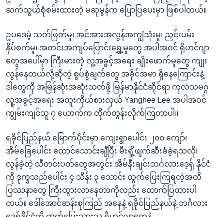
ဆက်သွယ်စုံစမ်းထားတဲ့ မဆုမွန်က ပြောပြပေးမှာ ဖြစ်ပါတယ်။
ဥပဒေမဲ့ သတ်ဖြတ်မှု၊ အင်အားအလွန်အကျွံသုံးမှု၊ ညှင်းပမ်း
နှိပ်စက်မှု၊ အတင်းအကျပ်ပြောင်းရွှေ့မှုတွေ အပါအဝင် ရိုဟင်ဂျာ
တွေအပေါ်မှာ ကြီးမားတဲ့ လူ့အခွင့်အရေး ချိုးဖောက်မှုတွေ ကျုး
လွန်နေတယ်လို့ဆိုတဲ့ စွပ်စွဲချက်တွေ အခိုင်အမာ ရှိနေကြောင်းနဲ့
ဒါတွေကို အမြန်ဆုံးအဆုံးသတ်ဖို့ မြန်မာနိုင်ငံဆိုင်ရာ ကုလသမဂ္ဂ
လူ့အခွင့်အရေး အထူးကိုယ်စားလှယ် Yanghee Lee အပါအဝင်
ကျွမ်းကျင်သူ ၇ ယောက်က တိုက်တွန်းလိုက်ကြတာပါ။
ရခိုင်ပြည်နယ် မြောက်ပိုင်းမှာ ကျေးရွာပေါင်း ၂၀၀ ကျော်၊
အိမ်ခြေပေါင်း ထောင်သောင်းချီပြီး မီးရှို့ဖျက်ဆီးခံခဲ့ရသလို၊
လွန်ခဲ့တဲ့ သီတင်းပတ်တွေအတွင်း အိမ်နီးချင်းဘင်္ဂလားဒေ့ရှ် နိုင်ငံ
ကို ဒုက္ခသည်ပေါင်း ၄ သိန်း ၃ သောင်း ထွက်ပြေးကြရတဲ့အထိ
ပြဿနာတွေ ကြီးထွားလာနေတာကိုလည်း ထောက်ပြထားပါ
တယ်။ ဒေါ်အောင်ဆန်းစုကြည် အနေနဲ့ ရခိုင်ပြည်နယ်နဲ့ ဘင်္ဂလား
ဒေ့ရှ်နိုင်ငံကို ထွက်ပြေးသွားသူ ရိုဟင်ဂျာတွေနဲ့