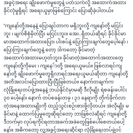
အခွင့်အရေး ချိုးဖောက်မှုတွေနဲ့ ပတ်သက်လို့ အထောက်အထား
ခိုင်လုံမှုရှိရင် အရေးယူမှာဖြစ်ကြောင်း ပြောဆိုခဲ့ပါတယ်။
“ကျနော်တို့အနေနဲ့ ပြောချင်တာက မရှိဘူးလို့ ကျနော်တို့ မငြင်း
ဘူး ၊ မျက်စိစုံမှိတ်ပြီး မငြင်းဘူး။ အေး..ရှိတယ်ဆိုရင် ခိုင်ခိုင်မာ
မာအထောက်အထားပြော၊ ပါးစပ်နဲ့ ပြောကြားချက်တွေပေ့ါနော် ၊
ပြောကြားချက်တွေနဲ့ တော့ ဒါကတော့ ခိုင်မာတဲ့
အထောက်အထားမဟုတ်ဘူး။ ခိုင်မာတဲ့အထောက်အထားတွေ
ကျနော်တို့ကိုမေး ၊ ကျနေ်ာတို့ အရေးယူမယ်။ ဖြစ်လာရင်ကျ
နော်တို့ ချိုးဖောက်မှုတွေရှိလာရင်အရေးယူမယ်ဆိုတာ ကျနော်တို့
အတိအလင်းပြောထားပြီးပြီဖြစ်တယ်။ နောက်တချက်က
လုံခြုံရေးတပ်ဖွဲ့အနေနဲ့ ဘယ်နိုင်ငံမှာမဆို ဒီလိုမျိုး ရဲစခန်းပေါင်း
၃၀ ပေါ့နော်၊ နောက် တပ်စခန်းတခု ၊ ၃၁ နေရာကို တိုက်ခိုက်လာ
တဲ့အနေအထားမျိုးကို ထည့်သွင်းစဉ်းစားဖို့လိုတယ်။ အဲလိုမျိုး မ
ခိုင်မာနဲ့ ထောက်ပြမှုတွေဆိုရင်တော့ ဘာဖြစ်လဲဆိုရင် ကျနော်တို့
ဒီဘက်မှာ လုပ်ရကိုင်ရတာအခက်အခဲတွေဖြစ်ပေါ်စေတယ်ပေါ့
နော်။ အဓိကတော့ လူ့အခွင့်အရေးဆိုင်ရာ လုံခြုံရေးတပ်ဖွဲ့ဝင်