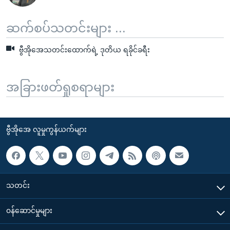
ဆက်စပ်သတင်းများ ...
ဗွီအိုအေသတင်းထောက်ရဲ့ ဒုတိယ ရခိုင်ခရီး
အခြားဖတ်ရှုစရာများ
ဗွီအိုအေ လူမှုကွန်ယက်များ
သတင်း
၀န်ဆောင်မှုများ