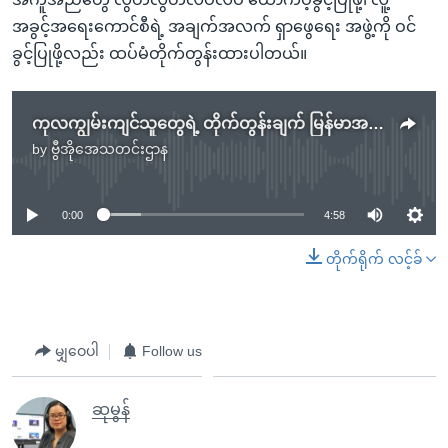
အခွင့်အရေးကောင်စီရဲ့ အချက်အလက် ရှာဖွေရေး အဖွဲ့ကို ဝင်
ခွင့်ပြုဖို့လည်း ထပ်မံတိုက်တွန်းထားပါတယ်။
ကုလကျွမ်းကျင်သူတွေရဲ့ တိုက်တွန်းချက် မြန်မာအစိုးရတုံ့ပြန်
by
ဗွီအိုအေသတင်းဌာန
No media source currently available
0:00
4:58
တိုက်ရိုက် လင့်ခ်
မျှဝေပါ
Follow us
ဆုမွန်