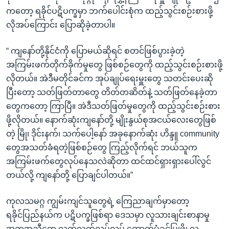
ကတော့ ရခိုင်ပဋိပက္ခမှာ ဘက်ပေါင်းစုံက ထည့်သွင်းစဉ်းစားဖို့
လိုအပ်ကြောင်း ပြောဆိုခဲ့တာပါ။
“ ကျနော်တို့နိုင်ငံကို ပြောမယ်ဆိုရင် စတင်ဖြစ်ပွားခဲ့တဲ့
အကြမ်းဖက်တိုက်ခိုက်မှုတွေ ဖြစ်စဉ်တွေကို ထည့်သွင်းစဉ်းစားဖို့
လိုတယ်။ အဲဒီမတိုင်ခင်က အုပ်ချုပ်ရေးမှူးတွေ သတင်းပေးဆို
ပြီးတော့ သတ်ဖြတ်တာတွေ တိတ်တဆိတ်နဲ့ သတ်ဖြတ်နေခဲ့တာ
တွေကတော့ ကြာပြီ။ အဲဒီသတ်ဖြတ်မှုတွေကို ထည့်သွင်းစဉ်းစား
ဖို့လိုတယ်။ နောက်ဆုံးကျနော်တို့ မျိုးနွယ်စုအငယ်လေးတွေဖြစ်
တဲ့ မြို၊ ဒိုင်းနက်၊ သက်ပေါ့နော် အခုနောက်ဆုံး ဟိန္ဒူ community
တွေအသတ်ခံရတဲ့ဖြစ်စဉ်တွေ ကြည့်လိုက်ရင် ဘယ်သူက
အကြမ်းဖက်တွေလုပ်နေသလဲဆိုတာ ထင်ထင်ရှားရှားပေါ်လွင်
တယ်လို့ ကျနော်တို့ ပြောချင်ပါတယ်။”
ကုလသမဂ္ဂ ကျွမ်းကျင်သူတွေရဲ့ ကြေညာချက်မှာတော့
ရခိုင်ပြည်နယ်က ပဋိပက္ခဖြစ်ရာ ဒေသမှာ လူသားချင်းစာနာမှု
အကူအညီတွေ လွတ်လွတ်လပ်လပ် ထောက်ပံ့ခွင့်ပြုဖို့၊ လူ့