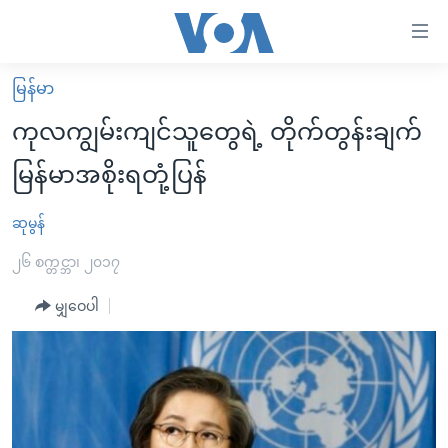
သုံး
ရ
လွယ်ကူ
မြန်မာ
မူလစာမျက်နှာ
စေ
ကုလကျွမ်းကျင်သူတွေရဲ့ တိုက်တွန်းချက်
မြန်မာ
သည့်
မြန်မာအစိုးရတုံ့ပြန်
ကမ္ဘာ့သတင်းများ
Link
ဗွီဒီယို
နိုင်ငံတကာ
ဆုမွန်
များ
သတင်းလွတ်လပ်ခွင့်
အမေရိကန်
၂၆ စက္တင္ဘာ၊ ၂၀၁၇
ပင်မ
ရပ်ဝန်းတခု လမ်းတခု အလွန်
တရုတ်
အကြောင်းအရာ
မျှဝေပါ
သို့
အင်္ဂလိပ်စာလေ့လာမယ်
အစ္စရေး-ပါလက်စတိုင်း
ကျော်
အပတ်စဉ်ကဏ္ဍများ
အမေရိကန်သုံးအီဒီယံ
ကြည့်
ရေဒီယိုနှင့်ရုပ်သံ အချက်အလက်များ
မကြေးမုံရဲ့ အင်္ဂလိပ်စာ
ရေဒီယို
ရန်
ပင်မ
ရေဒီယို/တီဗွီအစီအစဉ်
ရုပ်ရှင်ထဲက အင်္ဂလိပ်စာ
တီဗွီ