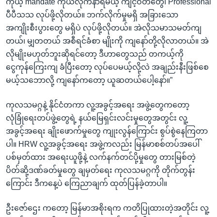
ကိုယ့် mandate ကိုယ်လိုက်နာရမယ့် ကျင့်ဝတ်တွေ၊ Professional
ပီပီသသ လုပ်ဖို့လိုတယ်။ ဘက်လိုက်မှုမရှိ အခြားသော
အကျိုးစီးပွားတွေ မရှိပဲ လုပ်ဖို့လိုတယ်။ အဲလိုသမာသမတ်ကျ
တယ်၊ မျှတတယ် အစီရင်ခံစာ မျိုးကို ကျနော်တို့လိုလာတယ်။ အဲ
လိုမျိုးမဟုတ်ဘူးဆိုရင်တော့ ဒီဟာတွေသည် တကယ့်ကို
ငွေကုန်ကြေးကျ ခံပြီးတော့ လုပ်ပေမယ့်လို့လဲ အချည်းနီးဖြစ်စေ
မယ့်သဘောလို့ ကျနော်ကတော့ ယူဆတယ်ပေါ့နော်။”
ကုလသမဂ္ဂနဲ့ နိုင်ငံတကာ လူ့အခွင့်အရေး အဖွဲ့တွေကတော့
လုံခြုံရေးတပ်ဖွဲ့တွေရဲ့ နယ်မြေရှင်းလင်းမှုတွေအတွင်း လူ့
အခွင့်အရေး ချိုးဖောက်မှုတွေ ကျုးလွန်ကြောင်း စွပ်စွဲနေကြတာ
ပါ။ HRW လူ့အခွင့်အရေး အဖွဲ့ကလည်း မြန်မာစစ်တပ်အပေါ်
ပစ်မှတ်ထား အရေးယူဖို့နဲ့ လက်နက်တင်ပို့မှုတွေ တားမြစ်တဲ့
ပိတ်ဆို့ဒဏ်ခတ်မှုတွေ ချမှတ်ရေး ကုလသမဂ္ဂကို တိုက်တွန်း
ကြောင်း ဒီကနေ့ပဲ ကြေညာချက် ထုတ်ပြန်ခဲ့တာပါ။
ဦးဇော်ဌေး ကတော့ မြန်မာအစိုးရက ကတိပြုထားတဲ့အတိုင်း လူ့