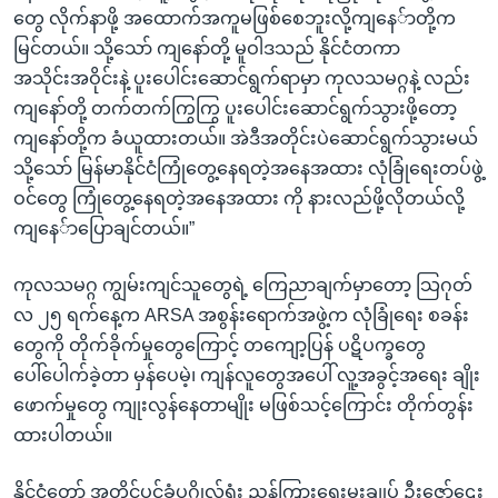
တွေ လိုက်နာဖို့ အထောက်အကူမဖြစ်စေဘူးလို့ကျနေ်ာတို့က
မြင်တယ်။ သို့သော် ကျနော်တို့ မူဝါဒသည် နိုင်ငံတကာ
အသိုင်းအဝိုင်းနဲ့ ပူးပေါင်းဆောင်ရွက်ရာမှာ ကုလသမဂ္ဂနဲ့ လည်း
ကျနော်တို့ တက်တက်ကြွကြွ ပူးပေါင်းဆောင်ရွက်သွားဖို့တော့
ကျနော်တို့က ခံယူထားတယ်။ အဲဒီအတိုင်းပဲဆောင်ရွက်သွားမယ်
သို့သော် မြန်မာနိုင်ငံကြုံတွေ့နေရတဲ့အနေအထား လုံခြုံရေးတပ်ဖွဲ့
ဝင်တွေ ကြုံတွေ့နေရတဲ့အနေအထား ကို နားလည်ဖို့လိုတယ်လို့
ကျနေ်ာပြောချင်တယ်။”
ကုလသမဂ္ဂ ကျွမ်းကျင်သူတွေရဲ့ ကြေညာချက်မှာတော့ သြဂုတ်
လ ၂၅ ရက်နေ့က ARSA အစွန်းရောက်အဖွဲ့က လုံခြုံရေး စခန်း
တွေကို တိုက်ခိုက်မှုတွေကြောင့် တကျော့ပြန် ပဋိပက္ခတွေ
ပေါ်ပေါက်ခဲ့တာ မှန်ပေမဲ့၊ ကျန်လူတွေအပေါ် လူ့အခွင့်အရေး ချိုး
ဖောက်မှုတွေ ကျုးလွန်နေတာမျိုး မဖြစ်သင့်ကြောင်း တိုက်တွန်း
ထားပါတယ်။
နိုင်ငံတော် အတိုင်ပင်ခံပုဂ္ဂိုလ်ရုံး ညွှ့န်ကြားရေးမှူးချုပ် ဦးဇော်ဌေး