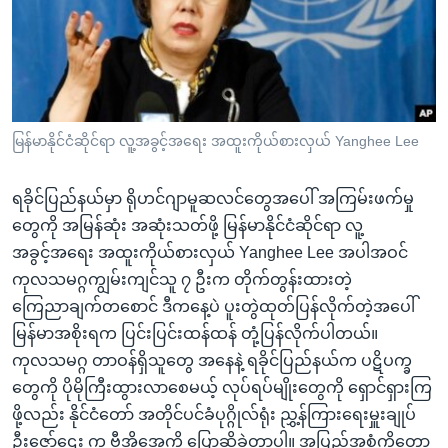
အ
သုတပဒေသာ အင်္ဂလိပ်စာ
ညွန်း
Learning English
စာမျက်နှာ
သို့
ဗွီအိုအေ လူမှုကွန်ယက်များ
ကျော်
ကြည့်
မြန်မာနိုင်ငံဆိုင်ရာ လူ့အခွင့်အရေး အထူးကိုယ်စားလှယ် Yanghee Lee
ရန်
ဘာသာစကားများ
ရှာဖွေ
ရခိုင်ပြည်နယ်မှာ ရိုဟင်ဂျာမူဆလင်တွေအပေါ် အကြမ်းဖက်မှု
ရန်
တွေကို အမြန်ဆုံး အဆုံးသတ်ဖို့ မြန်မာနိုင်ငံဆိုင်ရာ လူ့
နေရာ
အခွင့်အရေး အထူးကိုယ်စားလှယ် Yanghee Lee အပါအဝင်
သို့
ကုလသမဂ္ဂကျွမ်းကျင်သူ ၇ ဦးက တိုက်တွန်းထားတဲ့
ကျော်
ကြေညာချက်တစောင် ဒီကနေ့ပဲ ပူးတွဲထုတ်ပြန်လိုက်တဲ့အပေါ်
ရန်
မြန်မာအစိုးရက ပြင်းပြင်းထန်ထန် တုံ့ပြန်လိုက်ပါတယ်။
ကုလသမဂ္ဂ တာဝန်ရှိသူတွေ အနေနဲ့ ရခိုင်ပြည်နယ်က ပဋိပက္ခ
တွေကို ပိုမိုကြီးထွားလာစေမယ့် လုပ်ရပ်မျိုးတွေကို ရှောင်ရှားကြ
ဖို့လည်း နိုင်ငံတော် အတိုင်ပင်ခံပုဂ္ဂိုလ်ရုံး ညွှ့န်ကြားရေးမှူးချုပ်
ဦးဇော်ဌေး က ဗွီအိုအေကို ပြောဆိုခဲ့တာပါ။ အပြည့်အစုံကိုတော့