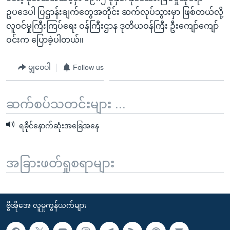
ဥပဒေပါ ပြဌာန်းချက်တွေအတိုင်း ဆက်လုပ်သွားမှာ ဖြစ်တယ်လို့
လူဝင်မှုကြီးကြပ်ရေး ဝန်ကြီးဌာန ဒုတိယဝန်ကြီး ဦးကျော်ကျော်
ဝင်းက ပြောခဲ့ပါတယ်။
မျှဝေပါ
Follow us
ဆက်စပ်သတင်းများ ...
ရခိုင်နောက်ဆုံးအခြေအနေ
အခြားဖတ်ရှုစရာများ
ဗွီအိုအေ လူမှုကွန်ယက်များ