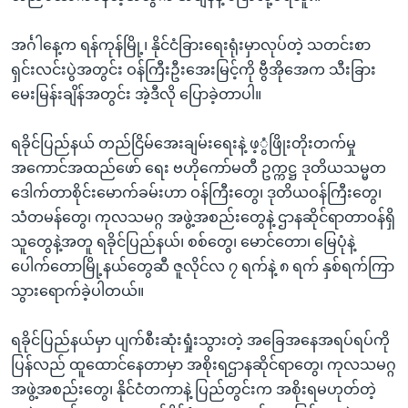
အင်္ဂါနေ့က ရန်ကုန်မြို့၊ နိုင်ငံခြားရေးရုံးမှာလုပ်တဲ့ သတင်းစာ
ရှင်းလင်းပွဲအတွင်း ဝန်ကြီးဦးအေးမြင့်ကို ဗွီအိုအေက သီးခြား
မေးမြန်းချိန်အတွင်း အဲ့ဒီလို ပြောခဲ့တာပါ။
ရခိုင်ပြည်နယ် တည်ငြိမ်အေးချမ်းရေးနဲ့ ဖ့ွံဖြိုးတိုးတက်မှု
အကောင်အထည်ဖော် ရေး ဗဟိုကော်မတီ ဥက္ကဋ္ဌ ဒုတိယသမ္မတ
ဒေါက်တာစိုင်းမောက်ခမ်းဟာ ဝန်ကြီးတွေ၊ ဒုတိယဝန်ကြီးတွေ၊
သံတမန်တွေ၊ ကုလသမဂ္ဂ အဖွဲ့အစည်းတွေနဲ့ ဌာနဆိုင်ရာတာဝန်ရှိ
သူတွေနဲ့အတူ ရခိုင်ပြည်နယ်၊ စစ်တွေ၊ မောင်တော၊ မြေပုံနဲ့
ပေါက်တောမြို့နယ်တွေဆီ ဇူလိုင်လ ၇ ရက်နဲ့ ၈ ရက် နှစ်ရက်ကြာ
သွားရောက်ခဲ့ပါတယ်။
ရခိုင်ပြည်နယ်မှာ ပျက်စီးဆုံးရှုံးသွားတဲ့ အခြေအနေအရပ်ရပ်ကို
ပြန်လည် ထူထောင်နေတာမှာ အစိုးရဌာနဆိုင်ရာတွေ၊ ကုလသမဂ္ဂ
အဖွဲ့အစည်းတွေ၊ နိုင်ငံတကာနဲ့ ပြည်တွင်းက အစိုးရမဟုတ်တဲ့