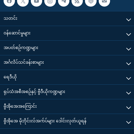
သတင်း
၀န်ဆောင်မှုများ
အပတ်စဉ်ကဏ္ဍများ
အင်္ဂလိပ်သင်ခန်းစာများ
ရေဒီယို
ရုပ်သံအစီအစဉ်နှင့် ဗွီဒီယိုကဏ္ဍများ
ဗွီအိုအေအကြောင်း
ဗွီအိုအေ မိုဘိုင်းလ်အက်ပ်များ ဒေါင်းလုတ်ယူရန်