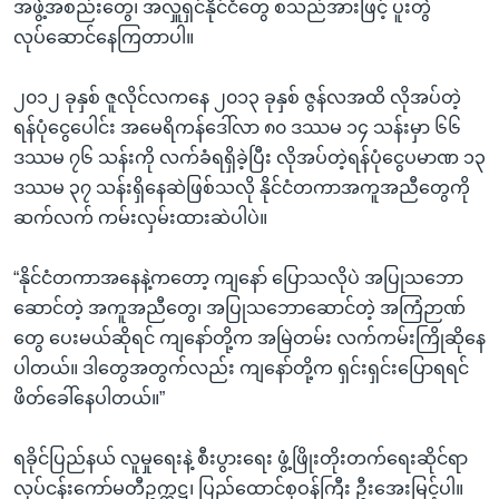
အဖွဲ့အစည်းတွေ၊ အလှူရှင်နိုင်ငံတွေ စသည်အားဖြင့် ပူးတွဲ
လုပ်ဆောင်နေကြတာပါ။
၂၀၁၂ ခုနှစ် ဇူလိုင်လကနေ ၂၀၁၃ ခုနှစ် ဇွန်လအထိ လိုအပ်တဲ့
ရန်ပုံငွေပေါင်း အမေရိကန်ဒေါ်လာ ၈၀ ဒဿမ ၁၄ သန်းမှာ ၆၆
ဒဿမ ၇၆ သန်းကို လက်ခံရရှိခဲ့ပြီး လိုအပ်တဲ့ရန်ပုံငွေပမာဏ ၁၃
ဒဿမ ၃၇ သန်းရှိနေဆဲဖြစ်သလို နိုင်ငံတကာအကူအညီတွေကို
ဆက်လက် ကမ်းလှမ်းထားဆဲပါပဲ။
“နိုင်ငံတကာအနေနဲ့ကတော့ ကျနော် ပြောသလိုပဲ အပြုသဘော
ဆောင်တဲ့ အကူအညီတွေ၊ အပြုသဘောဆောင်တဲ့ အကြံဉာဏ်
တွေ ပေးမယ်ဆိုရင် ကျနော်တို့က အမြဲတမ်း လက်ကမ်းကြိုဆိုနေ
ပါတယ်။ ဒါတွေအတွက်လည်း ကျနော်တို့က ရှင်းရှင်းပြောရရင်
ဖိတ်ခေါ်နေပါတယ်။”
ရခိုင်ပြည်နယ် လူမှုရေးနဲ့ စီးပွားရေး ဖွံ့ဖြိုးတိုးတက်ရေးဆိုင်ရာ
လုပ်ငန်းကော်မတီဥက္ကဋ္ဌ၊ ပြည်ထောင်စုဝန်ကြီး ဦးအေးမြင့်ပါ။