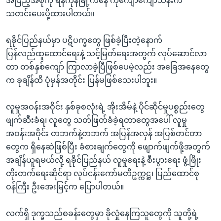
အပြည့်အစုံကို ရန်ကုန်မြို့ကနေ ကိုကျော်ကျော်သိန်းက
သတင်းပေးပို့ထားပါတယ်။
ရခိုင်ပြည်နယ်မှာ ပဋိပက္ခတွေ ဖြစ်ခဲ့ပြီးတဲ့နောက်
ပြန်လည်ထူထောင်ရေးနဲ့ သင့်မြတ်ရေးအတွက် လုပ်ဆောင်လာ
တာ တစ်နှစ်ကျော် ကြာလာခဲ့ပြီဖြစ်ပေမဲ့လည်း အခြေအနေတွေ
က ခုချိန်ထိ ပုံမှန်အတိုင်း ပြန်မဖြစ်သေးပါဘူး။
လူမှုအဝန်းအဝိုင်း နှစ်ခုစလုံးရဲ့ အိုးအိမ်နဲ့ ပိုင်ဆိုင်မှုပစ္စည်းတွေ
ဖျက်ဆီးခံရ၊ လူတွေ သတ်ဖြတ်ခံခဲ့ရတာတွေအပေါ် လူမှု
အဝန်းအဝိုင်း တဘက်နဲ့တဘက် အပြန်အလှန် အပြစ်တင်တာ
တွေက ရှိနေဆဲဖြစ်ပြီး ခံစားချက်တွေကို ဖျောက်ဖျက်ဖို့အတွက်
အချိန်ယူရမယ်လို့ ရခိုင်ပြည်နယ် လူမှုရေးနဲ့ စီးပွားရေး ဖွံ့ဖြိုး
တိုးတက်ရေးဆိုင်ရာ လုပ်ငန်းကော်မတီဥက္ကဋ္ဌ၊ ပြည်ထောင်စု
ဝန်ကြီး ဦးအေးမြင့်က ပြောပါတယ်။
လက်ရှိ ဒုက္ခသည်စခန်းတွေမှာ ခိုလှုံနေကြသူတွေကို သူတို့ရဲ့