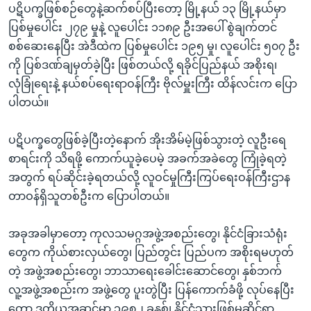
ပဋိပက္ခဖြစ်စဉ်တွေနဲ့ဆက်စပ်ပြီးတော့ မြို့နယ် ၁၃ မြို့နယ်မှာ
ပြစ်မှုပေါင်း ၂၇၉ မှုနဲ့ လူပေါင်း ၁၁၈၉ ဦးအပေါ် စွဲချက်တင်
စစ်ဆေးနေပြီး အဲဒီထဲက ပြစ်မှုပေါင်း ၁၉၅ မှု၊ လူပေါင်း ၅၀၇ ဦး
ကို ပြစ်ဒဏ်ချမှတ်ခဲ့ပြီး ဖြစ်တယ်လို့ ရခိုင်ပြည်နယ် အစိုးရ၊
လုံခြုံရေးနဲ့ နယ်စပ်ရေးရာဝန်ကြီး ဗိုလ်မှူးကြီး ထိန်လင်းက ပြော
ပါတယ်။
ပဋိပက္ခတွေဖြစ်ခဲ့ပြီးတဲ့နောက် အိုးအိမ်မဲ့ဖြစ်သွားတဲ့ လူဦးရေ
စာရင်းကို သိရဖို့ ကောက်ယူခဲ့ပေမဲ့ အခက်အခဲတွေ ကြုံခဲ့ရတဲ့
အတွက် ရပ်ဆိုင်းခဲ့ရတယ်လို့ လူဝင်မှုကြီးကြပ်ရေးဝန်ကြီးဌာန
တာဝန်ရှိသူတစ်ဦးက ပြောပါတယ်။
အခုအခါမှာတော့ ကုလသမဂ္ဂအဖွဲ့အစည်းတွေ၊ နိုင်ငံခြားသံရုံး
တွေက ကိုယ်စားလှယ်တွေ၊ ပြည်တွင်း ပြည်ပက အစိုးရမဟုတ်
တဲ့ အဖွဲ့အစည်းတွေ၊ ဘာသာရေးခေါင်းဆောင်တွေ၊ နှစ်ဘက်
လူ့အဖွဲ့အစည်းက အဖွဲ့တွေ ပူးတွဲပြီး ပြန်ကောက်ခံဖို့ လုပ်နေပြီး
တော့ ဒုတိယအဆင့်မှာ ၁၉၈၂ ခုနှစ်၊ နိုင်ငံသားဖြစ်မှုဆိုင်ရာ