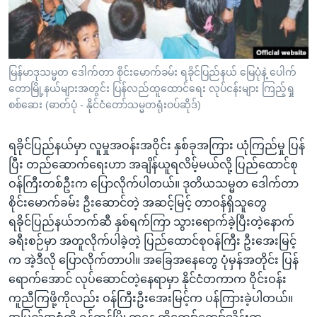
အ
သုတပဒေသာ အင်္ဂလိပ်စာ
ညွန်း
Learning English
စာမျက်နှာ
သို့
ဗွီအိုအေ လူမှုကွန်ယက်များ
မြန်မာဒုသမ္မတ ဒေါက်တာ စိုင်းမောက်ခမ်း ရခိုင်ပြည်နယ် မြေပုံနဲ့ ပေါက်
ကျော်
တောမြို့နယ်များအတွင်း ပြန်လည်ထူထောင်ရေး လုပ်ငန်းများ ကြည့်ရှု
ကြည့်
စစ်ဆေး (ဓာတ်ပုံ - နိုင်ငံတော်သမ္မတရုံးဝပ်ဆိုဒ်)
ရန်
ဘာသာစကားများ
ရှာဖွေ
ရခိုင်ပြည်နယ်မှာ လူမှုအဝန်းအဝိုင်း နှစ်ခုအကြား ယုံကြည်မှု ပြန်
ရန်
ပြီး တည်ဆောက်ရေးဟာ အချိန်ယူရလိမ့်မယ်လို့ ပြည်ထောင်စု
နေရာ
ဝန်ကြီးတစ်ဦးက ပြောလိုက်ပါတယ်။ ဒုတိယသမ္မတ ဒေါက်တာ
သို့
စိုင်းမောက်ခမ်း ဦးဆောင်တဲ့ အဆင့်မြင့် တာဝန်ရှိသူတွေ
ကျော်
ရခိုင်ပြည်နယ်ဘက်ဆီ နှစ်ရက်ကြာ သွားရောက်ခဲ့ပြီးတဲ့နောက်
ရန်
ခရီးစဉ်မှာ အတူလိုက်ပါခဲ့တဲ့ ပြည်ထောင်စုဝန်ကြီး ဦးအေးမြင့်
က အဲ့ဒီလို ပြောလိုက်တာပါ။ အခြေအနေတွေ ပုံမှန်အတိုင်း ပြန်
ရောက်အောင် လုပ်ဆောင်တဲ့နေရာမှာ နိုင်ငံတကာက ဝိုင်းဝန်း
ကူညီကြဖို့ကိုလည်း ဝန်ကြီးဦးအေးမြင့်က ပန်ကြားခဲ့ပါတယ်။