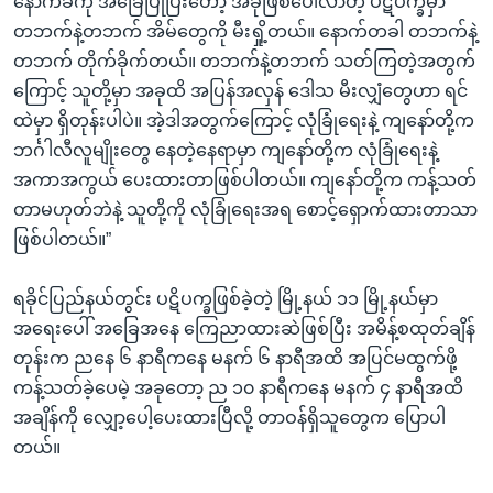
နောက်ခံကို အခြေပြုပြီးတော့ အခုဖြစ်ပေါ်လာတဲ့ ပဋိပက္ခမှာ
တဘက်နဲ့တဘက် အိမ်တွေကို မီးရှို့တယ်။ နောက်တခါ တဘက်နဲ့
တဘက် တိုက်ခိုက်တယ်။ တဘက်နဲ့တဘက် သတ်ကြတဲ့အတွက်
ကြောင့် သူတို့မှာ အခုထိ အပြန်အလှန် ဒေါသ မီးလျှံတွေဟာ ရင်
ထဲမှာ ရှိတုန်းပါပဲ။ အဲ့ဒါအတွက်ကြောင့် လုံခြုံရေးနဲ့ ကျနော်တို့က
ဘင်္ဂါလီလူမျိုးတွေ နေတဲ့နေရာမှာ ကျနော်တို့က လုံခြုံရေးနဲ့
အကာအကွယ် ပေးထားတာဖြစ်ပါတယ်။ ကျနော်တို့က ကန့်သတ်
တာမဟုတ်ဘဲနဲ့ သူတို့ကို လုံခြုံရေးအရ စောင့်ရှောက်ထားတာသာ
ဖြစ်ပါတယ်။”
ရခိုင်ပြည်နယ်တွင်း ပဋိပက္ခဖြစ်ခဲ့တဲ့ မြို့နယ် ၁၁ မြို့နယ်မှာ
အရေးပေါ် အခြေအနေ ကြေညာထားဆဲဖြစ်ပြီး အမိန့်စထုတ်ချိန်
တုန်းက ညနေ ၆ နာရီကနေ မနက် ၆ နာရီအထိ အပြင်မထွက်ဖို့
ကန့်သတ်ခဲ့ပေမဲ့ အခုတော့ ည ၁၀ နာရီကနေ မနက် ၄ နာရီအထိ
အချိန်ကို လျှော့ပေါ့ပေးထားပြီလို့ တာဝန်ရှိသူတွေက ပြောပါ
တယ်။