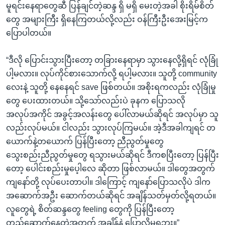
မူရင်းနေရာတွေဆီ ပြန်ချင်တဲ့ဆန္ဒ ရှိ မရှိ မေးတဲ့အခါ စိုးရိမ်စိတ်
တွေ အများကြီး ရှိနေကြတယ်လို့လည်း ဝန်ကြီးဦးအေးမြင့်က
ပြောပါတယ်။
“ဒီလို ပြောင်းသွားပြီးတော့ တခြားနေရာမှာ သွားနေလို့ရှိရင် လုံခြုံ
ပါ့မလား။ လုပ်ကိုင်စားသောက်လို့ ရပါ့မလား။ သူတို့ community
လေးနဲ့ သူတို့ နေနေရင် save ဖြစ်တယ်။ အစိုးရကလည်း လုံခြုံမှု
တွေ ပေးထားတယ်။ သို့သော်လည်းပဲ ခုနက ပြောသလို
အလုပ်အကိုင် အခွင့်အလန်းတွေ ပေါ်လာမယ်ဆိုရင် အလုပ်မှာ သူ
လည်းလုပ်မယ်။ ငါလည်း သွားလုပ်ကြမယ်။ အဲ့ဒီအခါကျရင် တ
ယောက်နဲ့တယောက် ပြန်ပြီးတော့ ညီညွတ်မှုတွေ
သွေးစည်းညီညွတ်မှုတွေ ရသွားမယ်ဆိုရင် ဒီကစပြီးတော့ ပြန်ပြီး
တော့ ပေါင်းစည်းမှုပေ့ါလေ ဆိုတာ ဖြစ်လာမယ်။ ဒါတွေအတွက်
ကျနော်တို့ လုပ်ပေးတာပါ။ ဒါကြောင့် ကျနော်ပြောသလိုပဲ ဒါက
အဆောက်အဦး ဆောက်တယ်ဆိုရင် အချိန်သတ်မှတ်လို့ရတယ်။
လူတွေရဲ့ စိတ်ဆန္ဒတွေ feeling တွေကို ပြန်ပြီးတော့
တည်ဆောက်နေတဲ့အတွက် အချိန်နဲ့ ပြောလို့မရဘူး။”