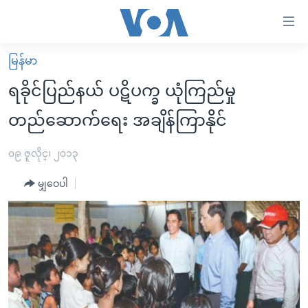
သုံး
ရ
လွယ်ကူ
မြန်မာ
မူလစာမျက်နှာ
စေ
ရခိုင်ပြည်နယ် ပဋိပက္ခ ယုံကြည်မှု
မြန်မာ
သည့်
တည်ဆောက်ရေး အချိန်ကြာနိုင်
ကမ္ဘာ့သတင်းများ
Link
ဗွီဒီယို
နိုင်ငံတကာ
၀၉ ဇူလိုင္၊ ၂၀၁၃
များ
သတင်းလွတ်လပ်ခွင့်
အမေရိကန်
ပင်မ
မျှဝေပါ
ရပ်ဝန်းတခု လမ်းတခု အလွန်
တရုတ်
အကြောင်းအရာ
သို့
အင်္ဂလိပ်စာလေ့လာမယ်
အစ္စရေး-ပါလက်စတိုင်း
ကျော်
အပတ်စဉ်ကဏ္ဍများ
အမေရိကန်သုံးအီဒီယံ
ကြည့်
ရေဒီယိုနှင့်ရုပ်သံ အချက်အလက်များ
မကြေးမုံရဲ့ အင်္ဂလိပ်စာ
ရေဒီယို
ရန်
ပင်မ
ရေဒီယို/တီဗွီအစီအစဉ်
ရုပ်ရှင်ထဲက အင်္ဂလိပ်စာ
တီဗွီ