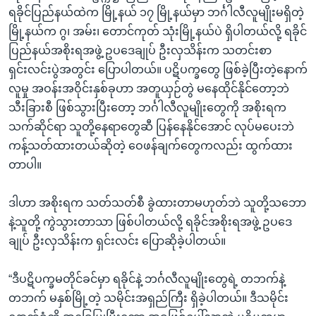
ရခိုင်ပြည်နယ်ထဲက မြို့နယ် ၁၇ မြို့နယ်မှာ ဘင်္ဂါလီလူမျိုးမရှိတဲ့
မြို့နယ်က ဂွ၊ အမ်း၊ တောင်ကုတ် သုံးမြို့နယ်ပဲ ရှိပါတယ်လို့ ရခိုင်
ပြည်နယ်အစိုးရအဖွဲ့ ဥပဒေချုပ် ဦးလှသိန်းက သတင်းစာ
ရှင်းလင်းပွဲအတွင်း ပြောပါတယ်။ ပဋိပက္ခတွေ ဖြစ်ခဲ့ပြီးတဲ့နောက်
လူမှု အဝန်းအဝိုင်းနှစ်ခုဟာ အတူယှဉ်တွဲ မနေထိုင်နိုင်တော့ဘဲ
သီးခြားစီ ဖြစ်သွားပြီးတော့ ဘင်္ဂါလီလူမျိုးတွေကို အစိုးရက
သက်ဆိုင်ရာ သူတို့နေရာတွေဆီ ပြန်နေနိုင်အောင် လုပ်မပေးဘဲ
ကန့်သတ်ထားတယ်ဆိုတဲ့ ဝေဖန်ချက်တွေကလည်း ထွက်ထား
တာပါ။
ဒါဟာ အစိုးရက သတ်သတ်စီ ခွဲထားတာမဟုတ်ဘဲ သူတို့သဘော
နဲ့သူတို့ ကွဲသွားတာသာ ဖြစ်ပါတယ်လို့ ရခိုင်အစိုးရအဖွဲ့ ဥပဒေ
ချုပ် ဦးလှသိန်းက ရှင်းလင်း ပြောဆိုခဲ့ပါတယ်။
“ဒီပဋိပက္ခမတိုင်ခင်မှာ ရခိုင်နဲ့ ဘင်္ဂလီလူမျိုးတွေရဲ့ တဘက်နဲ့
တဘက် မနှစ်မြို့တဲ့ သမိုင်းအရှည်ကြီး ရှိခဲ့ပါတယ်။ ဒီသမိုင်း