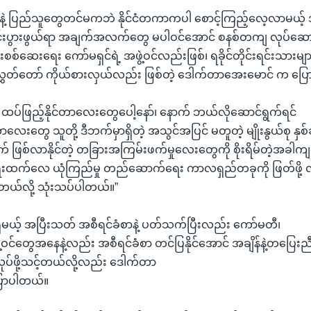
မတနဲ့ ပြည်သူတွေတင်မကဘဲ နိုင်ငံတကာကပါ စောင့်ကြည့်လေ့လာမယ့် အ
းပွားဖွယ်ရာ အချက်အလက်တွေ မပါဝင်အောင် စနစ်တကျ လုပ်ဆောင်ဖ
်းစစ်ဆေးရေး ကော်မရှင်ရဲ့ အဖွဲ့ဝင်လည်းဖြစ်၊ ရခိုင်တိုင်းရင်းသားမ
့လွှတ်တော် ကိုယ်စားလှယ်လည်း ဖြစ်တဲ့ ဒေါက်တာအေးမောင် က ပြ
့ ထပ်ဖြည့်နိုင်တာလေးတွေပေါ့နော်၊ နောက် ဘယ်လိုဆောင်ရွက်ရင်
ေးတွေ သူတို့ ဒီဘက်မှာရှိတဲ့ အသွင်အပြင် မတူတဲ့ မျိုးနွယ်စု နှ
က် ဖြစ်လာနိုင်တဲ့ တခြားအကြမ်းဖက်မှုလေးတွေကို စိုးရိမ်တဲ့အခါ
ရေးထက်လေ ယုံကြည်မှု တည်ဆောက်ရေး ကာလရှည်တခုကို ဖြတ်ဖို့ လိ
ယ်လို့ သုံးသပ်ပါတယ်။”
ိမယ့် အပြီးသတ် အစီရင်ခံစာနဲ့ ပတ်သက်ပြီးလည်း ကော်မတီ၊
ဲ့ဝင်တွေအနေနဲ့လည်း အစီရင်ခံစာ တင်ပြနိုင်အောင် အချိန်နဲ့တပြေးညီ
လုပ်ဖို့သင့်တယ်လို့လည်း ဒေါက်တာ
ောပါတယ်။