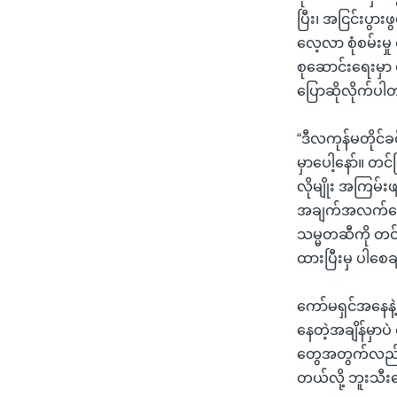
ပြီး၊ အငြင်းပွ
လေ့လာ စုံစမ်းမှု
စုဆောင်းရေးမှာ
ပြောဆိုလိုက်ပါ
“ဒီလကုန်မတိုင်ခင
မှာပေါ့နော်။ တင်
လိုမျိုး အကြမ်
အချက်အလက်တွေ၊ က
သမ္မတဆီကို တင်
ထားပြီးမှ ပါစေ
ကော်မရှင်အနေနဲ့
နေတဲ့အချိန်မှာပဲ 
တွေအတွက်လည်း 
တယ်လို့ ဘူးသီး