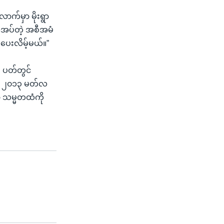
က်မှာ မိုးရွာ
ုအပ်တဲ့ အစီအမံ
်ပေးလိမ့်မယ်။”
း ပတ်တွင်
ကို ၂၀၁၃ မတ်လ
ာ် သမ္မတထံကို