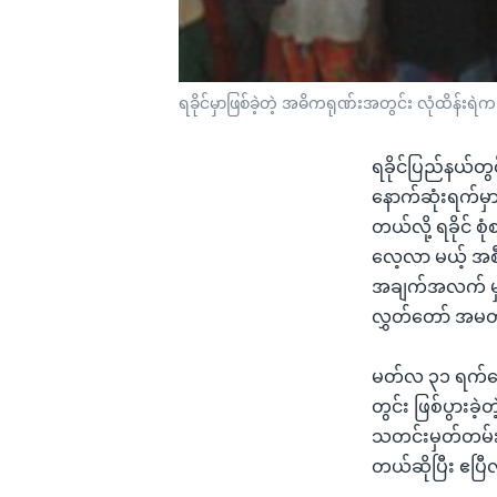
ရခိုင်မှာဖြစ်ခဲ့တဲ့ အဓိကရုဏ်းအတွင်း လုံထိန်း
ရခိုင်ပြည်နယ်တ
နောက်ဆုံးရက်မှာ
တယ်လို့ ရခိုင်
လေ့လာ မယ့် အစီရ
အချက်အလက် မှန်
လွှတ်တော် အမတ
မတ်လ ၃၁ ရက်နေ့
တွင်း ဖြစ်ပွားခဲ
သတင်းမှတ်တမ်း 
တယ်ဆိုပြီး ဧပြ