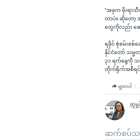
“အခုက မိုးရာသီ
တာပဲ။ ဆိုတော့ 
တွေကိုလည်း ဆောင
ရခိုင် စုံစမ်းစ
နိုင်ငံတော် သမ္
၃၁ ရက်နေ့ကို သတ
တိုက်ရိုက်အစီရ
မျှဝေပါ
ဆုမွန
ဆက်စပ်သတင