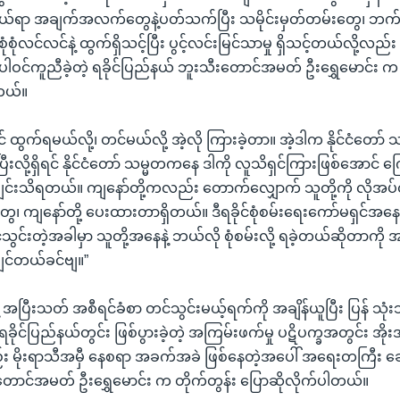
ားဖွယ်ရာ အချက်အလက်တွေနဲ့ပတ်သက်ပြီး သမိုင်းမှတ်တမ်းတွေ၊ ဘက်
 စုံစုံလင်လင်နဲ့ ထွက်ရှိသင့်ပြီး ပွင့်လင်းမြင်သာမှု ရှိသင့်တယ်လို
 ပါဝင်ကူညီခဲ့တဲ့ ရခိုင်ပြည်နယ် ဘူးသီးတောင်အမတ် ဦးရွှေမောင်း
တယ်။
် ထွက်ရမယ်လို့၊ တင်မယ်လို့ အဲ့လို ကြားခဲ့တာ။ အဲ့ဒါက နိုင်ငံတော်
ပြီးလို့ရှိရင် နိုင်ငံတော် သမ္မတကနေ ဒါကို လူသိရှင်ကြားဖြစ်အောင်
းဖျင်းသိရတယ်။ ကျနော်တို့ကလည်း တောက်လျှောက် သူတို့ကို လိုအပ်တ
ျနော်တို့ ပေးထားတာရှိတယ်။ ဒီရခိုင်စုံစမ်းရေးကော်မရှင်အနေနဲ့ 
သွင်းတဲ့အခါမှာ သူတို့အနေနဲ့ ဘယ်လို စုံစမ်းလို့ ရခဲ့တယ်ဆိုတာက
ချင်တယ်ခင်ဗျ။”
 အပြီးသတ် အစီရင်ခံစာ တင်သွင်းမယ့်ရက်ကို အချိန်ယူပြီး ပြန် သုံးသ
ရခိုင်ပြည်နယ်တွင်း ဖြစ်ပွားခဲ့တဲ့ အကြမ်းဖက်မှု ပဋိပက္ခအတွင်း အိုးအိမ
မိုးရာသီအမှီ နေစရာ အခက်အခဲ ဖြစ်နေတဲ့အပေါ် အရေးတကြီး ဆေ
တောင်အမတ် ဦးရွှေမောင်း က တိုက်တွန်း ပြောဆိုလိုက်ပါတယ်။