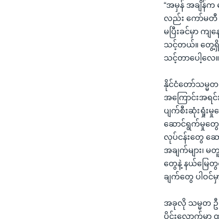
“အမှန် အချိန်က
လည်း ကော်မတီ သို
မပြီးခင်မှာ ကျနော
သင့်တယ်။ တွေ့ရ
သင့်တာပေါ့လေ။
နိုင်ငံတော်သမ္မ
အကြောင်းအရင်း၊
ပျက်စီးဆုံးရှုံ
ဆောင်ရွက်မှုတွ
လုပ်ငန်းတွေ ဆောင
အချက်များ၊ မတူက
တွေနဲ့ နယ်မြေတွင
ချက်တွေ ပါဝင်မ
အခုလို သမ္မတ ဦးသ
ပိုင်းလောက်မှာ 