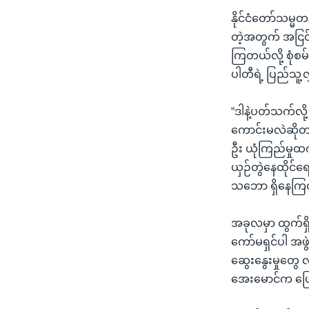
နိုင်ငံတော်သမ္
တဲ့အတွက် အငြင်
ကြတယ်လို့ စုံစမ
ပါတီရဲ့ ပြည်သူ
“ဒါနဲ့ပတ်သက်လို
ကောင်းမလဲဆိုတာလ
ဦး ယုံကြည်မှုထ
ယှဉ်တွဲနေထိုင်
သဘော ရှိနေကြတ
အခုလမှာ ထွက်ရှ
ကော်မရှင်ပါ အဖွ
ဆွေးနွေးမှုတွေ 
အေးမောင်က ပြ