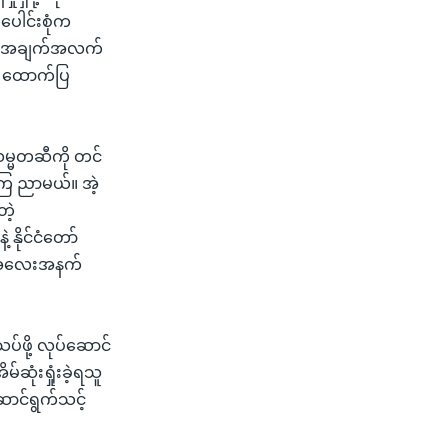
ပေါင်းစုံက
့လည်း အချက်အလက်
 က ထောက်ပြ
 သမ္မတဆီကို တင်
 ကြေ ညာမယ်။ အဲ့
ဲ့
နိုင်ငံတော်
ို အလေးအနက်
ပ်ဖို့ လုပ်ဆောင်
်ဆုံးရှုံးခဲ့ရသူ
ာင်ရွက်သင့်