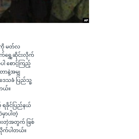
ီကို မတ်လ
ွှေ့ဆိုင်းလိုက်
ပါ စောင့်ကြည့်
တာနဲ့အမျှ
 ဒေသခံ ပြည်သူ့
ါတယ်။
 ရခိုင်ပြည်နယ်
ဲမှာပါတဲ့
ေးတဲ့အတွက် ဖြစ်
ာလိုက်ပါတယ်။