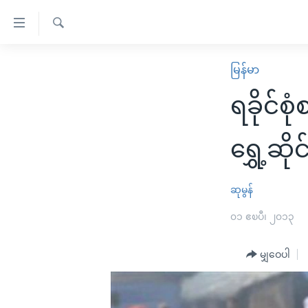
သုံး
ရ
ရှာဖွေ
လွယ်ကူ
မူလစာမျက်နှာ
မြန်မာ
ရ
စေ
မြန်မာ
လာ
ရခိုင်စ
သည့်
ဒ်
ကမ္ဘာ့သတင်းများ
Link
ဗွီဒီယို
နိုင်ငံတကာ
ရွှေ့ဆိုင
များ
သတင်းလွတ်လပ်ခွင့်
အမေရိကန်
ပင်မ
ရပ်ဝန်းတခု လမ်းတခု အလွန်
တရုတ်
ဆုမွန်
အကြောင်းအရာ
အင်္ဂလိပ်စာလေ့လာမယ်
အစ္စရေး-ပါလက်စတိုင်း
၀၁ ဧၿပီ၊ ၂၀၁၃
သို့
အပတ်စဉ်ကဏ္ဍများ
အမေရိကန်သုံးအီဒီယံ
ကျော်
မျှဝေပါ
ကြည့်
ရေဒီယိုနှင့်ရုပ်သံ အချက်အလက်များ
မကြေးမုံရဲ့ အင်္ဂလိပ်စာ
ရေဒီယို
ရန်
ရေဒီယို/တီဗွီအစီအစဉ်
ရုပ်ရှင်ထဲက အင်္ဂလိပ်စာ
တီဗွီ
ပင်မ