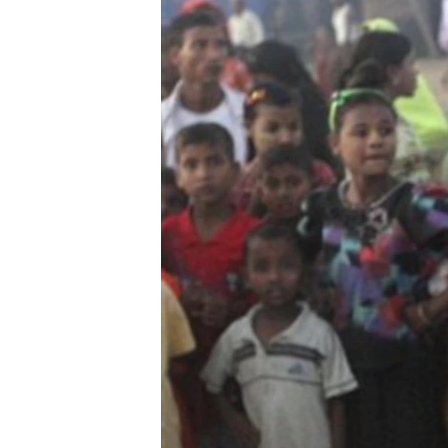
သုတပဒေသာ အင်္ဂလိပ်စာ
အ
ညွန်း
စာမျက်နှာ
သို့
ကျော်
ကြည့်
ရန်
ရှာဖွေ
ရန်
နေရာ
သို့
ကျော်
ရန်