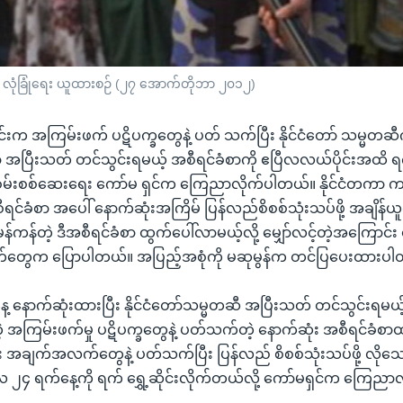
ရဲက လုံခြုံရေး ယူထားစဉ် (၂၇ အောက်တိုဘာ ၂၀၁၂)
ွင်းက အကြမ်းဖက် ပဋိပက္ခတွေနဲ့ ပတ် သက်ပြီး နိုင်ငံတော် သမ္မတဆ
 အပြီးသတ် တင်သွင်းရမယ့် အစီရင်ခံစာကို ဧပြီလလယ်ပိုင်းအထိ ရက်ရ
 စုံစမ်းစစ်ဆေးရေး ကော်မ ရှင်က ကြေညာလိုက်ပါတယ်။ နိုင်ငံတကာ က
င်ခံစာ အပေါ် နောက်ဆုံးအကြိမ် ပြန်လည်စိစစ်သုံးသပ်ဖို့ အချိန်ယူ
ကန်တဲ့ ဒီအစီရင်ခံစာ ထွက်ပေါ်လာမယ့်လို့ မျှော်လင့်တဲ့အကြောင်း
်တွေက ပြောပါတယ်။ အပြည့်အစုံကို မဆုမွန်က တင်ပြပေးထားပ
 နောက်ဆုံးထားပြီး နိုင်ငံတော်သမ္မတဆီ အပြီးသတ် တင်သွင်းရမယ့်
့တဲ့ အကြမ်းဖက်မှု ပဋိပက္ခတွေနဲ့ ပတ်သက်တဲ့ နောက်ဆုံး အစီရင်ခံစာထ
အချက်အလက်တွေနဲ့ ပတ်သက်ပြီး ပြန်လည် စိစစ်သုံးသပ်ဖို့ လိုသ
ီလ ၂၄ ရက်နေ့ကို ရက် ရွှေ့ဆိုင်းလိုက်တယ်လို့ ကော်မရှင်က ကြေည