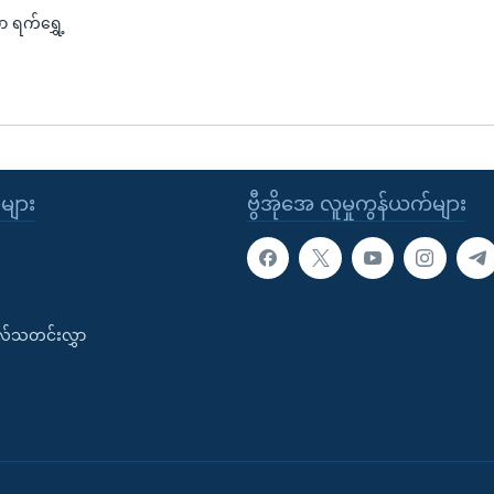
ာ ရက်ရွှေ့
ုများ
ဗွီအိုအေ လူမှုကွန်ယက်များ
းလ်သတင်းလွှာ