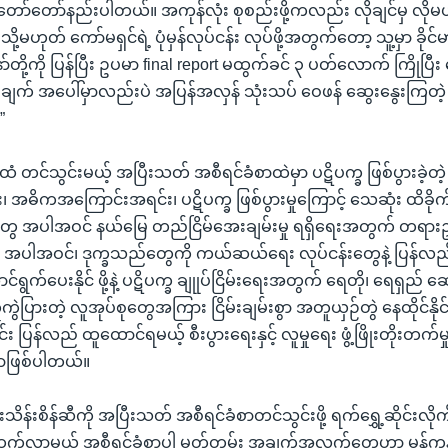
 တော်တော်နည်းပါတယ်။ အကုန်လုံး စုစည်းဖို့ကလည်း လိုချင်မှ လိုမ
့မဟုတ် ကော်မရှင်ရဲ့ ပုံမှန်လုပ်ငန်း လုပ်ဖို့အတွက်တော့ သူ့မှာ ခိုင်
်တို့ကို ပြန်ပြီး ဥပမာ final report မထွက်ခင် ၃ ပတ်လောက် ကြိုပြီး တွေ့ဆ
ှိချက် အပေါ်မှာလည်းပဲ အပြန်အလှန် သုံးသပ် ဝေဖန် ဆွေးနွေးကြတဲ့
”
တထံ တင်သွင်းမယ့် အပြီးသတ် အစီရင်ခံစာထဲမှာ ပဋိပက္ခ ဖြစ်ပွားခဲ့တဲ
 အဓိကအကြောင်းအရင်း၊ ပဋိပက္ခ ဖြစ်ပွားမှုကြောင့် သေဆုံး ထိခို
းမှုတွေ အပါအဝင် နယ်မြေ တည်ငြိမ်အေးချမ်းမှု ရရှိရေးအတွက် တရားဥ
ေ အပါအဝင်၊ ဒုက္ခသည်တွေကို ကယ်ဆယ်ရေး လုပ်ငန်းတွေနဲ့ ပြန်လ
်ရွက်ပေးနိုင် ဖို့နဲ့ ပဋိပက္ခ ချုုပ်ငြိမ်းရေးအတွက် ရေတို၊ ရေရှည် ဆ
ွဲပြားတဲ့ လူအုပ်စုတွေအကြား ငြိမ်းချမ်းစွာ အတူယှဉ်တွဲ နေထိုင်နို
်း ပြန်လည် ထူထောင်ရမယ့် စီးပွားရေးနှင့် လူမှုရေး ဖွံ့ဖြိုးတိုးတက်မ
ှာဖြစ်ပါတယ်။
ိန်းစိန်ဆီကို အပြီးသတ် အစီရင်ခံစာတင်သွင်းဖို့ ရက်ရွှေ့ဆိုင်းလိုက
ထွက်လာမယ့် အစီရင်ခံစာပါ မှတ်တမ်း အချက်အလက်တွေဟာ မှန်ကန်မှုရ