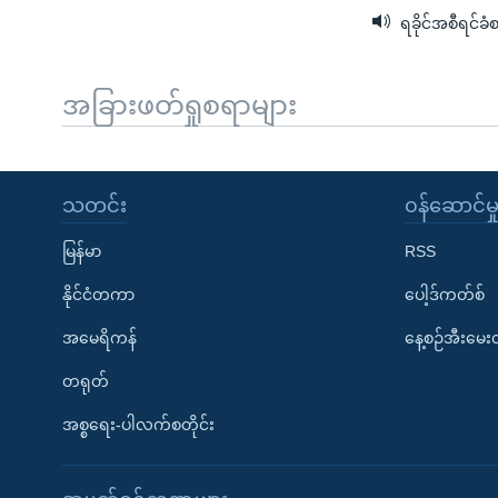
ရခိုင်အစီရင်ခံစ
အခြားဖတ်ရှုစရာများ
သတင်း
၀န်ဆောင်မှ
မြန်မာ
RSS
နိုင်ငံတကာ
ပေါ့ဒ်ကတ်စ်
အမေရိကန်
နေ့စဉ်အီးမေ
တရုတ်
အစ္စရေး-ပါလက်စတိုင်း