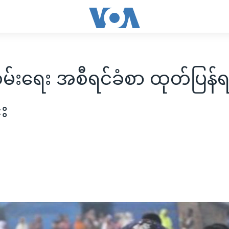
ုံစမ်းရေး အစီရင်ခံစာ ထုတ်ပြန်
်း