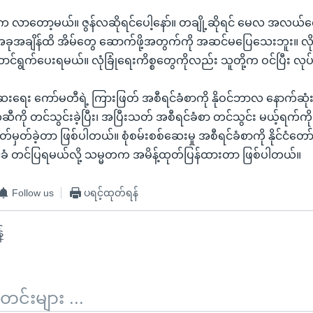
က လာတော့မယ်။ ဇွန်လဆိုရင်ပေါ့နော်။ တချို့ဆိုရင် မေလ အလယ်လော
အခုအချိန်ထိ အိမ်တွေ ဆောက်ဖို့အတွက်ကို အဆင်မပြေသေးဘူး။ လိ
်ရွက်ပေးရမယ်။ လုံခြုံရေးကိစ္စတွေကိုလည်း သူတို့က ဝင်ပြီး လုပ
စ်ဆေးရေး ကော်မတီရဲ့ ကြားဖြတ် အစီရင်ခံစာကို နိုဝင်ဘာလ နောက်ဆုံ
မတဆီကို တင်သွင်းခဲ့ပြီး၊ အပြီးသတ် အစီရင်ခံစာ တင်သွင်း မယ့်ရက်
်မှတ်ခဲ့တာ ဖြစ်ပါတယ်။ စုံစမ်းစစ်ဆေးမှု အစီရင်ခံစာကို နိုင်ငံတေ
င်ခံ တင်ပြရမယ်လို့ သမ္မတက အမိန့်ထုတ်ပြန်ထားတာ ဖြစ်ပါတယ်။
Follow us
ပရင့်ထုတ်ရန်
်
်းများ ...