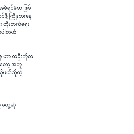
စီရင်ခံစာ ဖြစ်
ို့ ကြိုးစားနေ
ျား တိုးတက်ရေး
ောပါတယ်။
စ်ခု ဟာ တဦးကိုတ
ကျတော့ အတူ
ုမယ်ဆိုတဲ့
 တွေ့ဆုံ