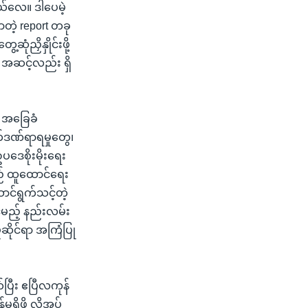
ယ်လေ။ ဒါပေမဲ့
မာတဲ့ report တခု
ုံညှိနှိုင်းဖို့
 အဆင့်လည်း ရှိ
့ အခြေခံ
က်ဒဏ်ရာရမှုတွေ၊
ပဒေစိုးမိုးရေး
ည် ထူထောင်ရေး
ောင်ရွက်သင့်တဲ့
င်မည့် နည်းလမ်း
ှုဆိုင်ရာ အကြံပြု
်ပြီး ဧပြီလကုန်
ှိဖို့ လိုအပ်