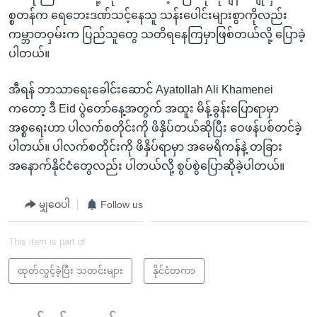
စ္စတန်က ရေဘေးဒဏ်သင့်နေသူ သန်းပေါင်းများစွာကိုလည်း
ကမ္ဘာတဝှမ်းက ပြည်သူတွေ သတိရနေကြမှာဖြစ်တယ်လို့ ပြောခဲ့
ပါတယ်။
အီရန် ဘာသာရေးခေါင်းဆောင် Ayatollah Ali Khamenei
ကတော့ ဒီ Eid ပွဲတော်နေ့အတွက် အထူး မိန့်ခွန်းပြောရာမှာ
အစ္စရေးဟာ ပါလက်စတိုင်းကို ဖိနှိပ်တယ်ဆိုပြီး ဝေဖန်ပစ်တင်ခဲ့
ပါတယ်။ ပါလက်စတိုင်းကို ဖိနှိပ်ရာမှာ အမေရိကန်နဲ့ တခြား
အနောက်နိုင်ငံတွေလည်း ပါတယ်လို့ စွပ်စွဲပြောဆိုခဲ့ပါတယ်။
မျှဝေပါ
Follow us
This item is part of
ထုတ်လွှင့်ခဲ့ပြီး သတင်းများ
နိုင်ငံတကာ