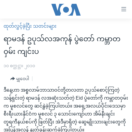
သုံး
ရ
လွယ်ကူ
ထုတ်လွှင့်ခဲ့ပြီး သတင်းများ
မူလစာမျက်နှာ
စေ
ရာမဒန် ဥပုသ်လအကုန် ပွဲတော် ကမ္ဘာတ
မြန်မာ
သည့်
ဝှမ်း ကျင်းပ
ကမ္ဘာ့သတင်းများ
Link
ဗွီဒီယို
နိုင်ငံတကာ
၁၀ စက္တင္ဘာ၊ ၂၀၁၀
များ
သတင်းလွတ်လပ်ခွင့်
အမေရိကန်
ပင်မ
မျှဝေပါ
ရပ်ဝန်းတခု လမ်းတခု အလွန်
တရုတ်
အကြောင်းအရာ
ဒီနေ့ဟာ အစ္စလာမ်ဘာသာဝင်တို့တလတာ ဥပုသ်စောင့်ကြတဲ့
သို့
အင်္ဂလိပ်စာလေ့လာမယ်
အစ္စရေး-ပါလက်စတိုင်း
သန့်ရှင်းတဲ့ ရာမဒန် လအဆုံးသတ်တဲ့ Eid ပွဲတော်ကို ကမ္ဘာတဝှမ်း
ကျော်
အပတ်စဉ်ကဏ္ဍများ
အမေရိကန်သုံးအီဒီယံ
က မူစလင်တွေ ဆင်နွှဲခဲ့ကြပါတယ်။ အရှေ့အလယ်ပိုင်းဒေသမှာ
ကြည့်
စီးရီးယားနိုင်ငံက မူစလင် ၃ သောင်းကျော်ဟာ အိမ်နီးချင်း
ရေဒီယိုနှင့်ရုပ်သံ အချက်အလက်များ
မကြေးမုံရဲ့ အင်္ဂလိပ်စာ
ရေဒီယို
ရန်
တူရကီနယ်စပ်ကို ဖြတ်ပြီး အဲဒီမှာရှိတဲ့ ဆွေမျိုးသားချင်းတွေကို
ပင်မ
ရေဒီယို/တီဗွီအစီအစဉ်
ရုပ်ရှင်ထဲက အင်္ဂလိပ်စာ
တီဗွီ
အပြန်အလှန် နှုတ်ခွန်းဆက်ခဲ့ကြပါတယ်။