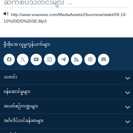
ဆက်စပ်သတင်းများ ...
http://www.voanews.com/MediaAssets2/burmese/dalet/09-10-
10%20EID%20SE.Mp3
ဗွီအိုအေ လူမှုကွန်ယက်များ
သတင်း
၀န်ဆောင်မှုများ
အပတ်စဉ်ကဏ္ဍများ
အင်္ဂလိပ်သင်ခန်းစာများ