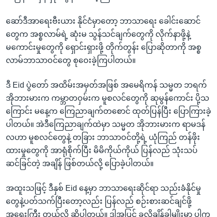
အ
သုတပဒေသာ အင်္ဂလိပ်စာ
ညွန်း
Learning English
ဆော်ဒီအာရေးဗီးယား နိုင်ငံမှာတော့ ဘာသာရေး ခေါင်းဆောင်
စာမျက်နှာ
တွေက အစ္စလာမ်ရဲ့ ဆုံးမ သွန်သင်ချက်တွေကို လိုက်နာဖို့နဲ့
သို့
ဗွီအိုအေ လူမှုကွန်ယက်များ
မကောင်းမှုတွေကို ရှောင်းရှားဖို့ တိုက်တွန်း ပြောဆိုတာကို အစ္စ
ကျော်
လာမ်ဘာသာဝင်တွေ စုဝေးခဲ့ကြပါတယ်။
ကြည့်
ရန်
ဒီ Eid ပွဲတော် အထိမ်းအမှတ်အဖြစ် အမေရိကန် သမ္မတ ဘရက်
ဘာသာစကားများ
ရှာဖွေ
အိုဘားမားက ကမ္ဘာတဝှမ်းက မူစလင်တွေကို ဆုမွန်ကောင်း ပို့သ
ရန်
ကြောင်း မနေ့က ကြေညာချက်တစောင် ထုတ်ပြန်ပြီး ပြောကြားခဲ့
နေရာ
ပါတယ်။ အဲဒီကြေညာချက်ထဲမှာ သမ္မတ အိုဘားမားက ရာမဒန်
သို့
လဟာ မူစလင်တွေနဲ့ တခြား ဘာသာဝင်တို့ရဲ့ ယုံကြည် တန်ဖိုး
ကျော်
ထားမှုတွေကို အာရုံစိုက်ပြီး မိမိကိုယ်ကိုယ် ပြန်လည် သုံးသပ်
ရန်
ဆင်ခြင်တဲ့ အချိန် ဖြစ်တယ်လို့ ပြောခဲ့ပါတယ်။
အထူးသဖြင့် ဒီနှစ် Eid နေ့မှာ ဘာသာရေးဆိုင်ရာ သည်းခံနိုင်မှု
တွေနဲ့ပတ်သက်ပြီးတော့လည်း ပြန်လည် စဉ်းစားဆင်ချင်ဖို့
အရေးကြီး တယ်လို့ ဆိုပါတယ်။ ဒါ့အပြင် ခုလိုချိန်ခါမျိုးမှာ ပါက