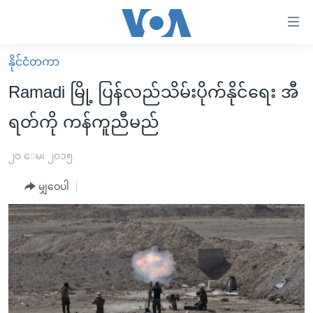
သုံး
ရ
လွယ်ကူ
နိုင်ငံတကာ
မူလစာမျက်နှာ
စေ
Ramadi မြို့ ပြန်လည်သိမ်းပိုက်နိုင်ရေး အီ
မြန်မာ
သည့်
ရတ်ကို ကန်ကူညီမည်
ကမ္ဘာ့သတင်းများ
Link
ဗွီဒီယို
နိုင်ငံတကာ
၂၀ ေမ၊ ၂၀၁၅
များ
သတင်းလွတ်လပ်ခွင့်
အမေရိကန်
ပင်မ
မျှဝေပါ
ရပ်ဝန်းတခု လမ်းတခု အလွန်
တရုတ်
အကြောင်းအရာ
သို့
အင်္ဂလိပ်စာလေ့လာမယ်
အစ္စရေး-ပါလက်စတိုင်း
ကျော်
အပတ်စဉ်ကဏ္ဍများ
အမေရိကန်သုံးအီဒီယံ
ကြည့်
ရေဒီယိုနှင့်ရုပ်သံ အချက်အလက်များ
မကြေးမုံရဲ့ အင်္ဂလိပ်စာ
ရေဒီယို
ရန်
ပင်မ
ရေဒီယို/တီဗွီအစီအစဉ်
ရုပ်ရှင်ထဲက အင်္ဂလိပ်စာ
တီဗွီ