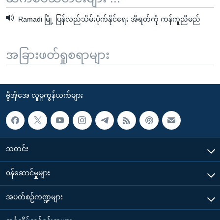
Ramadi မြို့ ပြန်လည်သိမ်းပိုက်နိုင်ရေး အီရတ်ကို ကန်ကူညီမည်
အခြားဖတ်ရှုစရာများ
ဗွီအိုအေ လူမှုကွန်ယက်များ
သတင်း
၀န်ဆောင်မှုများ
အပတ်စဉ်ကဏ္ဍများ