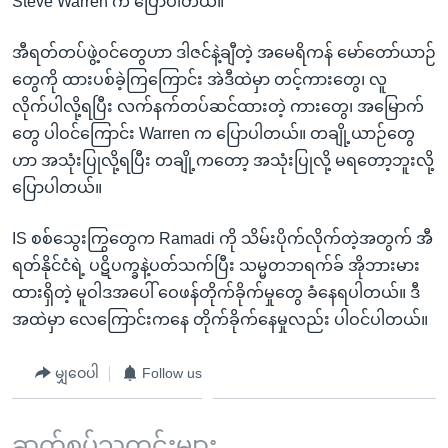
Steve Warren က ပြောပါတယ်။
အီရတ်တပ်ဖွဲ့ဝင်တွေဟာ ဒါဇင်နဲ့ချီတဲ့ အမေရိကန် မော်တော်ယာဉ်
တွေကို ထားပစ်ခဲ့ကြကြောင်း အဲဒီထဲမှာ တင့်ကားတွေ၊ လူ
လိုက်ပါလို့ရပြီး လက်နက်တပ်ဆင်ထားတဲ့ ကားတွေ၊ အမြောက်
တွေ ပါဝင်ကြောင်း Warren က ပြောပါတယ်။ တချို့ယာဉ်တွေ
ဟာ အသုံးပြုလို့ရပြီး တချို့ကတော့ အသုံးပြုလို့ မရတော့ဘူးလို့
ပြောပါတယ်။
IS စစ်သွေးကြွတွေက Ramadi ကို သိမ်းပိုက်လိုက်တဲ့အတွက် အီ
ရတ်နိုင်ငံရဲ့ ပဋိပက္ခနဲ့ပတ်သက်ပြီး သမ္မတဘရက်ခ် အိုဘားမား
ထားရှိတဲ့ မူဝါဒအပေါ် ဝေဖန်တိုက်ခိုက်မှုတွေ ခံနေရပါတယ်။ ဒီ
အထဲမှာ လေကြောင်းကနေ တိုက်ခိုက်နေမှုလည်း ပါဝင်ပါတယ်။
မျှဝေပါ
Follow us
ဆက်စပ်သတင်းများ ...