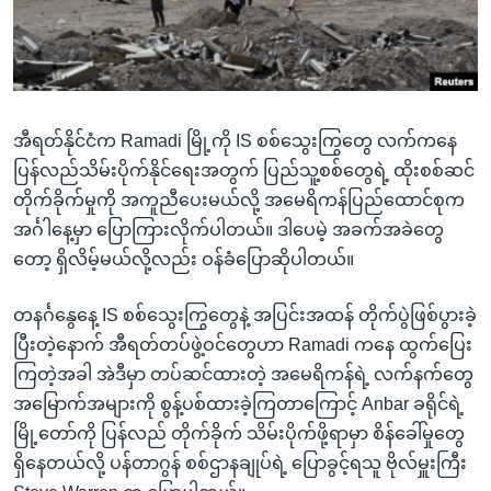
အ
သုတပဒေသာ အင်္ဂလိပ်စာ
ညွန်း
Learning English
စာမျက်နှာ
သို့
ဗွီအိုအေ လူမှုကွန်ယက်များ
ကျော်
အီရတ်နိုင်ငံက Ramadi မြို့ကို IS စစ်သွေးကြွတွေ လက်ကနေ
ကြည့်
ပြန်လည်သိမ်းပိုက်နိုင်ရေးအတွက် ပြည်သူ့စစ်တွေရဲ့ ထိုးစစ်ဆင်
ရန်
တိုက်ခိုက်မှုကို အကူညီပေးမယ်လို့ အမေရိကန်ပြည်ထောင်စုက
ဘာသာစကားများ
ရှာဖွေ
အင်္ဂါနေ့မှာ ပြောကြားလိုက်ပါတယ်။ ဒါပေမဲ့ အခက်အခဲတွေ
ရန်
တော့ ရှိလိမ့်မယ်လို့လည်း ဝန်ခံပြောဆိုပါတယ်။
နေရာ
သို့
တနင်္ဂနွေနေ့ IS စစ်သွေးကြွတွေနဲ့ အပြင်းအထန် တိုက်ပွဲဖြစ်ပွားခဲ့
ကျော်
ပြီးတဲ့နောက် အီရတ်တပ်ဖွဲ့ဝင်တွေဟာ Ramadi ကနေ ထွက်ပြေး
ရန်
ကြတဲ့အခါ အဲဒီမှာ တပ်ဆင်ထားတဲ့ အမေရိကန်ရဲ့ လက်နက်တွေ
အမြောက်အများကို စွန့်ပစ်ထားခဲ့ကြတာကြောင့် Anbar ခရိုင်ရဲ့
မြို့တော်ကို ပြန်လည် တိုက်ခိုက် သိမ်းပိုက်ဖို့ရာမှာ စိန်ခေါ်မှုတွေ
ရှိနေတယ်လို့ ပန်တာဂွန် စစ်ဌာနချုပ်ရဲ့ ပြောခွင့်ရသူ ဗိုလ်မှူးကြီး