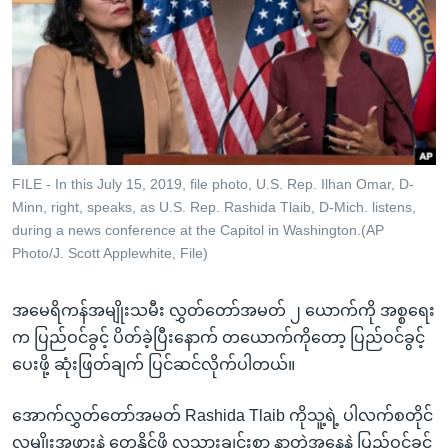
အ
သုတပဒေသာ အင်္ဂလိပ်စာ
ညွန်း
Learning English
စာမျက်နှာ
သို့
ဗွီအိုအေ လူမှုကွန်ယက်များ
ကျော်
ကြည့်
ရန်
ဘာသာစကားများ
FILE - In this July 15, 2019, file photo, U.S. Rep. Ilhan Omar, D-
ရှာဖွေ
Minn, right, speaks, as U.S. Rep. Rashida Tlaib, D-Mich. listens,
ရန်
during a news conference at the Capitol in Washington.(AP
နေရာ
Photo/J. Scott Applewhite, File)
သို့
ကျော်
အမေရိကန်အမျိုးသမီး လွှတ်တော်အမတ် ၂ ယောက်ကို အစ္စရေး
ရန်
က ပြည်ဝင်ခွင့် ပိတ်ခဲ့ပြီးနောက် တယောက်ကိုတော့ ပြည်ဝင်ခွင့်
ပေးဖို့ ဆုံးဖြတ်ချက် ပြင်ဆင်လိုက်ပါတယ်။
အောက်လွှတ်တော်အမတ် Rashida Tlaib ကိုသူ့ရဲ့ ပါလက်စတိုင်
လူမျိုးအဖွားနဲ့ တွေ့နိုင်ဖို့ လူသားချင်းစာ နာတဲ့အနေနဲ့ ပြည်ဝင်ခွင့်