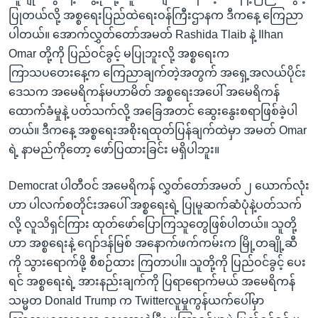
ပြုတယ်လို့ အစ္စရေးပြည်ထဲရေးဝန်ကြီးဌာနက ဒီကနေ့ ကြေညာ
ပါတယ်။ အောက်လွှတ်တော်အမတ် Rashida Tlaib နဲ့ Ilhan
Omar တို့ကို ပြည်ဝင်ခွင့် မပြုဘူးလို့ အစ္စရေးက
ကြာသပတေးနေ့က ကြေညာချက်တဲ့အတွက် အရှေ့အလယ်ပိုင်း
ဒေသက အမေရိကန်မဟာမိတ် အစ္စရေးအပေါ် အမေရိကန်
ထောက်ခံမှုနဲ့ ပတ်သက်လို့ အခြေအတင် ဆွေးနွေးစရာဖြစ်ခဲ့ပါ
တယ်။ ဒီကနေ့ အစ္စရေးအစိုးရထုတ်ပြန်ချက်ထဲမှာ အမတ် Omar
ရဲ့ နာမည်ကိုတော့ ဖော်ပြထားခြင်း မရှိပါဘူး။
Democrat ပါတီဝင် အမေရိကန် လွှတ်တော်အမတ် ၂ ယောက်လုံး
ဟာ ပါလက်စတိုင်းအပေါ် အစ္စရေးရဲ့ ပြုမူဆက်ဆံပုံနဲ့ပတ်သက်
လို့ လူသိရှင်ကြား ထုတ်ဖော်ပြောကြသူတွေဖြစ်ပါတယ်။ သူတို့
ဟာ အစ္စရေးနဲ့ ဂျော်ဒန်မြစ် အနောက်ဖက်ကမ်းက မြို့တချို့ဆီ
ကို သွားရောက်ဖို့ စီစဉ်ထား ကြတာပါ။ သူတို့ကို ပြည်ဝင်ခွင့် ပေး
ရင် အစ္စရေးရဲ့ အားနည်းချက်ကို ပြရာရောက်မယ် အမေရိကန်
သမ္မတ Donald Trump က Twitterလူမှုကွန်ယက်ပေါ်မှာ