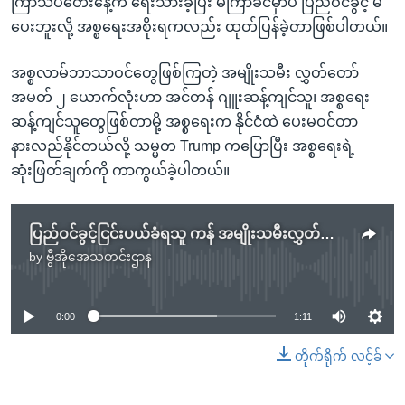
ကြာသပတေးနေ့က ရေးသားခဲ့ပြီး မကြာခင်မှာပဲ ပြည်ဝင်ခွင့် မ
ပေးဘူးလို့ အစ္စရေးအစိုးရကလည်း ထုတ်ပြန်ခဲ့တာဖြစ်ပါတယ်။
အစ္စလာမ်ဘာသာဝင်တွေဖြစ်ကြတဲ့ အမျိုးသမီး လွှတ်တော်
အမတ် ၂ ယောက်လုံးဟာ အင်တန် ဂျူးဆန့်ကျင်သူ၊ အစ္စရေး
ဆန့်ကျင်သူတွေဖြစ်တာမို့ အစ္စရေးက နိုင်ငံထဲ ပေးမဝင်တာ
နားလည်နိုင်တယ်လို့ သမ္မတ Trump ကပြောပြီး အစ္စရေးရဲ့
ဆုံးဖြတ်ချက်ကို ကာကွယ်ခဲ့ပါတယ်။
ပြည်ဝင်ခွင့်ငြင်းပယ်ခံရသူ ကန် အမျိုးသမီးလွှတ်တော်အမတ် အစ္စရေးပြန်လက်ခံ
by
ဗွီအိုအေသတင်းဌာန
No media source currently available
0:00
1:11
တိုက်ရိုက် လင့်ခ်