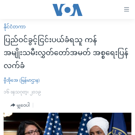
သုံး
ရ
လွယ်ကူ
နိုင်ငံတကာ
မူလစာမျက်နှာ
စေ
ပြည်ဝင်ခွင့်ငြင်းပယ်ခံရသူ ကန်
မြန်မာ
သည့်
အမျိုးသမီးလွှတ်တော်အမတ် အစ္စရေးပြန်
ကမ္ဘာ့သတင်းများ
Link
လက်ခံ
ဗွီဒီယို
နိုင်ငံတကာ
များ
သတင်းလွတ်လပ်ခွင့်
အမေရိကန်
ပင်မ
ဗွီအိုအေ (မြန်မာဌာန)
ရပ်ဝန်းတခု လမ်းတခု အလွန်
တရုတ်
အကြောင်းအရာ
၁၆ ၾသဂုတ္၊ ၂၀၁၉
သို့
အင်္ဂလိပ်စာလေ့လာမယ်
အစ္စရေး-ပါလက်စတိုင်း
ကျော်
မျှဝေပါ
အပတ်စဉ်ကဏ္ဍများ
အမေရိကန်သုံးအီဒီယံ
ကြည့်
ရေဒီယိုနှင့်ရုပ်သံ အချက်အလက်များ
မကြေးမုံရဲ့ အင်္ဂလိပ်စာ
ရေဒီယို
ရန်
ပင်မ
ရေဒီယို/တီဗွီအစီအစဉ်
ရုပ်ရှင်ထဲက အင်္ဂလိပ်စာ
တီဗွီ