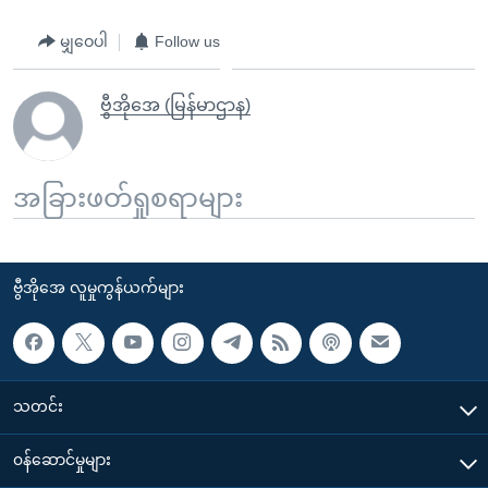
မျှဝေပါ
Follow us
ဗွီအိုအေ (မြန်မာဌာန)
အခြားဖတ်ရှုစရာများ
ဗွီအိုအေ လူမှုကွန်ယက်များ
သတင်း
၀န်ဆောင်မှုများ