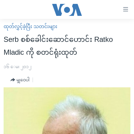
သုံး
ရ
လွယ်ကူ
ထုတ်လွှင့်ခဲ့ပြီး သတင်းများ
မူလစာမျက်နှာ
စေ
Serb စစ်ခေါင်းဆောင်ဟောင်း Ratko
မြန်မာ
သည့်
Mladic ကို စတင်ရုံးထုတ်
ကမ္ဘာ့သတင်းများ
Link
ဗွီဒီယို
နိုင်ငံတကာ
၁၆ ေမ၊ ၂၀၁၂
များ
သတင်းလွတ်လပ်ခွင့်
အမေရိကန်
ပင်မ
မျှဝေပါ
ရပ်ဝန်းတခု လမ်းတခု အလွန်
တရုတ်
အကြောင်းအရာ
သို့
အင်္ဂလိပ်စာလေ့လာမယ်
အစ္စရေး-ပါလက်စတိုင်း
ကျော်
အပတ်စဉ်ကဏ္ဍများ
အမေရိကန်သုံးအီဒီယံ
ကြည့်
ရေဒီယိုနှင့်ရုပ်သံ အချက်အလက်များ
မကြေးမုံရဲ့ အင်္ဂလိပ်စာ
ရေဒီယို
ရန်
ပင်မ
ရေဒီယို/တီဗွီအစီအစဉ်
ရုပ်ရှင်ထဲက အင်္ဂလိပ်စာ
တီဗွီ