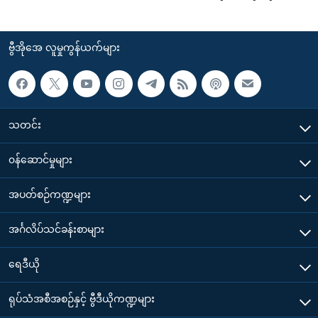
ဗွီအိုအေ လူမှုကွန်ယက်များ
သတင်း
၀န်ဆောင်မှုများ
အပတ်စဉ်ကဏ္ဍများ
အင်္ဂလိပ်သင်ခန်းစာများ
ရေဒီယို
ရုပ်သံအစီအစဉ်နှင့် ဗွီဒီယိုကဏ္ဍများ