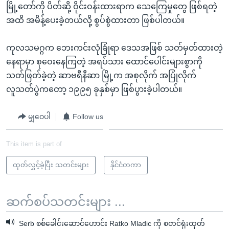
မြို့တော်ကို ပိတ်ဆို့ ဝိုင်းဝန်းထားရာက သေကြေမှုတွေ ဖြစ်ရတဲ့
အထိ အမိန့်ပေးခဲ့တယ်လို့ စွပ်စွဲထားတာ ဖြစ်ပါတယ်။
ကုလသမဂ္ဂက ဘေးကင်းလုံခြုံရာ ဒေသအဖြစ် သတ်မှတ်ထားတဲ့
နေရာမှာ စုဝေးနေကြတဲ့ အရပ်သား ထောင်ပေါင်းများစွာကို
သတ်ဖြတ်ခဲ့တဲ့ ဆာဗရီနီဆာ မြို့က အစုလိုက် အပြုံလိုက်
လူသတ်ပွဲကတော့ ၁၉၉၅ ခုနှစ်မှာ ဖြစ်ပွားခဲ့ပါတယ်။
မျှဝေပါ
Follow us
This item is part of
ထုတ်လွှင့်ခဲ့ပြီး သတင်းများ
နိုင်ငံတကာ
ဆက်စပ်သတင်းများ ...
Serb စစ်ခေါင်းဆောင်ဟောင်း Ratko Mladic ကို စတင်ရုံးထုတ်