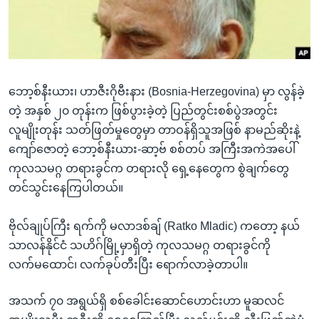
အ
သုတပဒေသာ အင်္ဂလိပ်စာ
ညွန်း
Learning English
စာမျက်နှာ
သို့
ဗွီအိုအေ လူမှုကွန်ယက်များ
ကျော်
ဘော့စ်နီးယား၊ ဟာဇီးဂိုဗီးနား (Bosnia-Herzegovina) မှာ လွန်ခဲ့
ကြည့်
တဲ့ အနှစ် ၂၀ တုန်းက ဖြစ်ပွားခဲ့တဲ့ ပြည်တွင်းစစ်ပွဲအတွင်း
ရန်
လူမျိုးတုန်း သတ်ဖြတ်မှုတွေမှာ တာဝန်ရှိသူအဖြစ် နာမည်ဆိုးနဲ့
ဘာသာစကားများ
ရှာဖွေ
ကျော်ဇောတဲ့ ဘော့စ်နီးယား-ဆာ့ဗ် စစ်တပ် အကြီးအကဲအပေါ်
ရန်
ကုလသမဂ္ဂ တရားခွင်က တရားလို ရှေ့နေတွေက စွဲချက်တွေ
နေရာ
တင်သွင်းနေကြပါတယ်။
သို့
ကျော်
ဗိုလ်ချုပ်ကြီး ရက်ကို မလာဒစ်ချ် (Ratko Mladic) ကတော့ နယ်
ရန်
သာလန်နိုင်ငံ သဟိဂ်မြို့မှာရှိတဲ့ ကုလသမဂ္ဂ တရားခွင်ကို
လက်မထောင်၊ လက်ခုပ်တီးပြီး ရောက်လာခဲ့တာပါ။
အသက် ၇၀ အရွယ်ရှိ စစ်ခေါင်းဆောင်ဟောင်းဟာ မူဆလင်