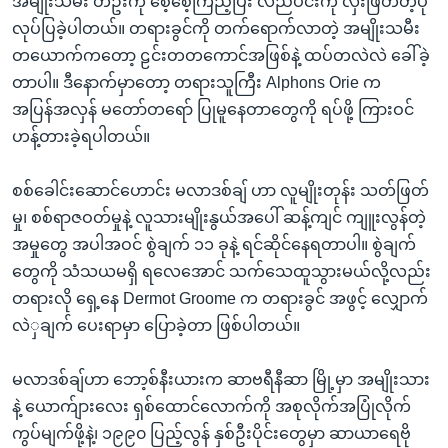
အမျိုးသမီး တဦးကို စေ့စေ့ကြည့်ပြီး လည်ပင်းကို လှီးဖြတ်တဲ့ပုံ
လုပ်ပြခဲ့ပါတယ်။ တရားခွင်ကို တက်ရောက်လာတဲ့ အမျိုးသမီး
တယောက်ကတော့ ဠင်းတတကောင်အဖြစ်နဲ့ ထပ်တလဲလဲ ခေါ်ခဲ့
တာပါ။ ဒီနောက်မှာတော့ တရားသူကြီး Alphons Orie က
အပြန်အလှန် မတော်တရော် ပြုမူနေတာတွေကို ရပ်ဖို့ ကြားဝင်
ဟန့်တားခဲ့ရပါတယ်။
စစ်ခေါင်းဆောင်ဟောင်း မလာဒစ်ချ် ဟာ လူမျိုးတုန်း သတ်ဖြတ်
မှု၊ စစ်ရာဇဝတ်မှုနဲ့ လူသားမျိုးနွယ်အပေါ် ဆန့်ကျင် ကျူးလွန်တဲ့
အမှုတွေ အပါအဝင် စွဲချက် ၁၁ ခုနဲ့ ရင်ဆိုင်နေရတာပါ။ စွဲချက်
တွေကို သံသယမရှိ ရလေအောင် သက်သေထူသွားမယ်လို့လည်း
တရားလို ရှေ့နေ Dermot Groome က တရားခွင် အဖွင့် လျှောက်
လဲှချက် ပေးရာမှာ ပြောခဲ့တာ ဖြစ်ပါတယ်။
မလာဒစ်ချ်ဟာ ဘော့စ်နီးယားက ဆာဗရီနီဆာ မြို့မှာ အမျိုးသား
နဲ့ ယောက်ျားလေး ရှစ်ထောင်လောက်ကို အစုလိုက်အပြုံလိုက်
ကွပ်မျက်ဖို့နဲ့၊ ၁၉၉၀ ပြည့်လွန် နှစ်ဦးပိုင်းတွေမှာ ဆာယာရေဗို