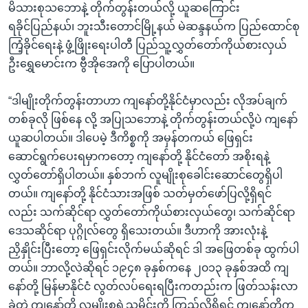
မိသားစုသဘောနဲ့ တိုက်တွန်းတယ်လို့ ယူဆကြောင်း
ရခိုင်ပြည်နယ်၊ ဘူးသီးတောင်မြို့နယ် မဲဆန္ဒနယ်က ပြည်ထောင်စု
ကြံ့ခိုင်ရေးနဲ့ ဖွံ့ဖြိုးရေးပါတီ ပြည်သူ့လွှတ်တော်ကိုယ်စားလှယ်
ဦးရွှေမောင်းက ဗွီအိုအေကို ပြောပါတယ်။
“ဒါမျိုးတိုက်တွန်းတာဟာ ကျနော်တို့နိုင်ငံမှာလည်း လိုအပ်ချက်
တစ်ခုလို ဖြစ်နေ လို့ အပြုသဘောနဲ့ တိုက်တွန်းတယ်လို့ပဲ ကျနော်
ယူဆပါတယ်။ ဒါပေမဲ့ ဒီကိစ္စကို အမှန်တကယ် ဖြေရှင်း
ဆောင်ရွက်ပေးရမှာကတော့ ကျနော်တို့ နိုင်ငံတော် အစိုးရနဲ့
လွှတ်တော်ရှိပါတယ်။ နှစ်ဘက် လူမျိုးစုခေါင်းဆောင်တွေရှိပါ
တယ်။ ကျနော်တို့ နိုင်ငံသားအဖြစ် သတ်မှတ်ဖော်ပြလို့ရှိရင်
လည်း သက်ဆိုင်ရာ လွှတ်တော်ကိုယ်စားလှယ်တွေ၊ သက်ဆိုင်ရာ
ဒေသဆိုင်ရာ ပုဂ္ဂိုလ်တွေ ရှိသေးတယ်။ ဒီဟာကို အားလုံးနဲ့
ညှိနှိုင်းပြီးတော့ ဖြေရှင်းလိုက်မယ်ဆိုရင် ဒါ အဖြေတစ်ခု ထွက်ပါ
တယ်။ ဘာလို့လဲဆိုရင် ၁၉၄၈ ခုနှစ်ကနေ ၂၀၁၃ ခုနှစ်အထိ ကျ
နော်တို့ မြန်မာနိုင်ငံ လွတ်လပ်ရေးရပြီးကတည်းက ဖြတ်သန်းလာ
ခဲ့တဲ့ ကျနော်တို့ လူမျိုးစုရဲ့သမိုင်းကို ကြည့်လို့ရှိရင် ကျနော်တို့က