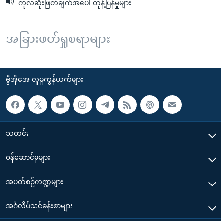
ကုလဆုံးဖြတ်ချက်အပေါ် တုန့်ပြန်မှုများ
အခြားဖတ်ရှုစရာများ
ဗွီအိုအေ လူမှုကွန်ယက်များ
သတင်း
၀န်ဆောင်မှုများ
အပတ်စဉ်ကဏ္ဍများ
အင်္ဂလိပ်သင်ခန်းစာများ