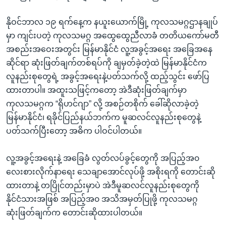
နိုဝင်ဘာလ ၁၉ ရက်နေ့က နယူးယောက်မြို့ ကုလသမဂ္ဂဌာနချုပ်
မှာ ကျင်းပတဲ့ ကုလသမဂ္ဂ အထွေထွေညီလာခံ တတိယကော်မတီ
အစည်းအဝေးအတွင်း မြန်မာနိုင်ငံ လူ့အခွင့်အရေး အခြေအနေ
ဆိုင်ရာ ဆုံးဖြတ်ချက်တစ်ရပ်ကို ချမှတ်ခဲ့တဲ့ထဲ မြန်မာနိုင်ငံက
လူနည်းစုတွေရဲ့ အခွင့်အရေးနဲ့ပတ်သက်လို့ ထည့်သွင်း ဖော်ပြ
ထားတာပါ။ အထူးသဖြင့်ကတော့ အဲဒီဆုံးဖြတ်ချက်မှာ
ကုလသမဂ္ဂက “ရိုဟင်ဂျာ” လို့ အစဉ်တစိုက် ခေါ်ဆိုလာခဲ့တဲ့
မြန်မာနိုင်ငံ၊ ရခိုင်ပြည်နယ်ဘက်က မူဆလင်လူနည်းစုတွေနဲ့
ပတ်သက်ပြီးတော့ အဓိက ပါဝင်ပါတယ်။
လူ့အခွင့်အရေးနဲ့ အခြေခံ လွတ်လပ်ခွင့်တွေကို အပြည့်အ၀
လေးစားလိုက်နာရေး သေချာအောင်လုပ်ဖို့ အစိုးရကို တောင်းဆို
ထားတာနဲ့ တပြိုင်တည်းမှာပဲ အဲဒီမူဆလင်လူနည်းစုတွေကို
နိုင်ငံသားအဖြစ် အပြည့်အ၀ အသိအမှတ်ပြုဖို့ ကုလသမဂ္ဂ
ဆုံးဖြတ်ချက်က တောင်းဆိုထားပါတယ်။