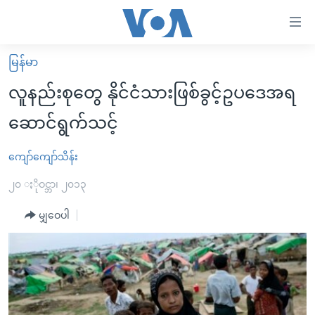
သုံး
ရ
လွယ်ကူ
မြန်မာ
မူလစာမျက်နှာ
စေ
လူနည်းစုတွေ နိုင်ငံသားဖြစ်ခွင့်ဥပဒေအရ
မြန်မာ
သည့်
ဆောင်ရွက်သင့်
ကမ္ဘာ့သတင်းများ
Link
ဗွီဒီယို
နိုင်ငံတကာ
ကျော်ကျော်သိန်း
များ
သတင်းလွတ်လပ်ခွင့်
အမေရိကန်
၂၀ ႏိုဝင္ဘာ၊ ၂၀၁၃
ပင်မ
ရပ်ဝန်းတခု လမ်းတခု အလွန်
တရုတ်
အကြောင်းအရာ
မျှဝေပါ
သို့
အင်္ဂလိပ်စာလေ့လာမယ်
အစ္စရေး-ပါလက်စတိုင်း
ကျော်
အပတ်စဉ်ကဏ္ဍများ
အမေရိကန်သုံးအီဒီယံ
ကြည့်
ရေဒီယိုနှင့်ရုပ်သံ အချက်အလက်များ
မကြေးမုံရဲ့ အင်္ဂလိပ်စာ
ရေဒီယို
ရန်
ပင်မ
ရေဒီယို/တီဗွီအစီအစဉ်
ရုပ်ရှင်ထဲက အင်္ဂလိပ်စာ
တီဗွီ