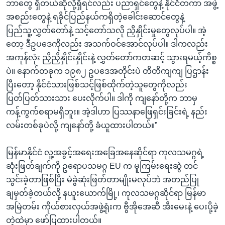
ဘာတွေ ရှိတယ်ဆိုလို့ရှိရင်လည်း ပညာရှင်တွေနဲ့ နိုင်ငံတကာ အဖွဲ့
အစည်းတွေနဲ့ ရခိုင်ပြည်နယ်ကရှိတဲ့ခေါင်းဆောင်တွေနဲ့
ပြည်သူ့လွှတ်တော်နဲ့ သင့်တော်သလို ညှိနှိုင်းမှုတွေလုပ်ပါ။ အဲ့
တော့ ဒီဥပဒေကိုလည်း အသက်ဝင်အောင်လုပ်ပါ။ ဒါကလည်း
အကုန်လုံး ညှိညှိနှိုင်းနှိုင်းနဲ့ လွှတ်တော်ကတဆင့် သွားရမယ့်ကိစ္စ
ပဲ။ နောက်တခုက ၁၉၈၂ ဥပဒေအတိုင်းပဲ တိတိကျကျ ပြဌာန်း
ပြီးတော့ နိုင်ငံသားဖြစ်သင့်ဖြစ်ထိုက်တဲ့သူတွေကိုလည်း
ပြတ်ပြတ်သားသား ပေးလိုက်ပါ။ ဒါကို ကျနော်တို့က ဘာမှ
ကန့်ကွက်စရာမရှိဘူး။ အဲ့ဒါဟာ ပြဿနာဖြေရှင်းခြင်းရဲ့ နည်း
လမ်းတစ်ခုပဲလို့ ကျနော်တို့ ခံယူထားပါတယ်။”
မြန်မာနိုင်ငံ လူ့အခွင့်အရေးအခြေအနေဆိုင်ရာ ကုလသမဂ္ဂရဲ့
ဆုံးဖြတ်ချက်ကို ဥရောပသမဂ္ဂ EU က မူကြမ်းရေးဆွဲ တင်
သွင်းခဲ့တာဖြစ်ပြီး မဲခွဲဆုံးဖြတ်တာမျိုးမလုပ်ဘဲ အတည်ပြု
ချမှတ်ခဲ့တယ်လို့ နယူးယောက်မြို့၊ ကုလသမဂ္ဂဆိုင်ရာ မြန်မာ
အမြဲတမ်း ကိုယ်စားလှယ်အဖွဲ့ရုံးက ဗွီအိုအေဆီ အီးမေးနဲ့ ပေးပို့ခဲ့
တဲ့ထဲမှာ ဖော်ပြထားပါတယ်။