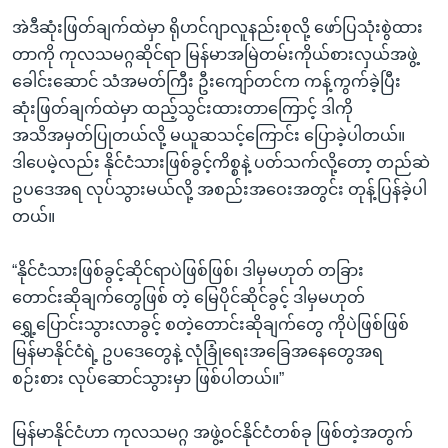
အဲဒီဆုံးဖြတ်ချက်ထဲမှာ ရိုဟင်ဂျာလူနည်းစုလို့ ဖော်ပြသုံးစွဲထား
တာကို ကုလသမဂ္ဂဆိုင်ရာ မြန်မာအမြဲတမ်းကိုယ်စားလှယ်အဖွဲ့
ခေါင်းဆောင် သံအမတ်ကြီး ဦးကျော်တင်က ကန့်ကွက်ခဲ့ပြီး
ဆုံးဖြတ်ချက်ထဲမှာ ထည့်သွင်းထားတာကြောင့် ဒါကို
အသိအမှတ်ပြုတယ်လို့ မယူဆသင့်ကြောင်း ပြောခဲ့ပါတယ်။
ဒါပေမဲ့လည်း နိုင်ငံသားဖြစ်ခွင့်ကိစ္စနဲ့ ပတ်သက်လို့တော့ တည်ဆဲ
ဥပဒေအရ လုပ်သွားမယ်လို့ အစည်းအဝေးအတွင်း တုန့်ပြန်ခဲ့ပါ
တယ်။
“နိုင်ငံသားဖြစ်ခွင့်ဆိုင်ရာပဲဖြစ်ဖြစ်၊ ဒါမှမဟုတ် တခြား
တောင်းဆိုချက်တွေဖြစ် တဲ့ မြေပိုင်ဆိုင်ခွင့် ဒါမှမဟုတ်
ရွှေ့ပြောင်းသွားလာခွင့် စတဲ့တောင်းဆိုချက်တွေ ကိုပဲဖြစ်ဖြစ်
မြန်မာနိုင်ငံရဲ့ ဥပဒေတွေနဲ့ လုံခြုံရေးအခြေအနေတွေအရ
စဉ်းစား လုပ်ဆောင်သွားမှာ ဖြစ်ပါတယ်။”
မြန်မာနိုင်ငံဟာ ကုလသမဂ္ဂ အဖွဲ့ဝင်နိုင်ငံတစ်ခု ဖြစ်တဲ့အတွက်