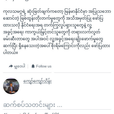
ကုလသမဂ္ဂရဲ့ ဆုံးဖြတ်ချက်ကတော့ မြန်မာနိုင်ငံမှာ အပြုသဘော
ဆောင်တဲ့ ဖြစ်ထွန်းတိုးတက်မှုတွေကို အသိအမှတ်ပြု ဖော်ပြ
ထားသလို နိုင်ငံရေးအရ တက်ကြွလှုပ်ရှားသူတွေနဲ့ လူ့
အခွင့်အရေး ကာကွယ်မြှင့်တင်သူတွေကို တရားလက်လွတ်
ဖမ်းဆီးတာတွေ အပါအဝင် လူ့အခွင့်အရေးချိုးဖောက်မှုတွေ
ဆက်ပြီး ရှိနေသေးတဲ့အပေါ် စိုးရိမ်ကြောင်းကိုလည်း ဖော်ပြထား
ပါတယ်။
မျှဝေပါ
Follow us
ကျော်ကျော်သိန်း
ဆက်စပ်သတင်းများ ...