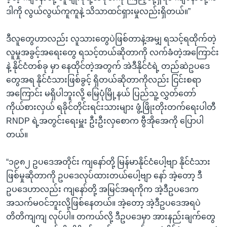
ဒါကို လွယ်လွယ်ကူကူနဲ့ သိသာထင်ရှားမှုလည်းရှိတယ်။”
ဒီလူတွေဟာလည်း လူသားတွေပဲဖြစ်တာနဲ့အမျှ ရသင့်ရထိုက်တဲ့
လူမှုအခွင့်အရေးတွေ ရသင့်တယ်ဆိုတာကို လက်ခံတဲ့အကြောင်း
နဲ့ နိုင်ငံတစ်ခု မှာ နေထိုင်တဲ့အတွက် အဲဒီနိုင်ငံရဲ့ တည်ဆဲဥပဒေ
တွေအရ နိုင်ငံသားဖြစ်ခွင့် ရှိတယ်ဆိုတာကိုလည်း ငြင်းစရာ
အကြောင်း မရှိပါဘူးလို့ မြေပုံမြို့နယ် ပြည်သူ့ လွှတ်တော်
ကိုယ်စားလှယ် ရခိုင်တိုင်းရင်းသားများ ဖွံ့ဖြိုးတိုးတက်ရေးပါတီ
RNDP ရဲ့အတွင်းရေးမှူး ဦးဦးလှစောက ဗွီအိုအေကို ပြောပါ
တယ်။
“၁၉၈၂ ဥပဒေအတိုင်း ကျနော်တို့ မြန်မာနိုင်ငံပေါ့ဗျာ နိုင်ငံသား
ဖြစ်မှုဆိုတာကို ဥပဒေလုပ်ထားတယ်ပေါ့ဗျာ နော် အဲ့တော့ ဒီ
ဥပဒေဟာလည်း ကျနော်တို့ အမြင်အရကိုက အဲ့ဒီဥပဒေက
အသက်မဝင်ဘူးလို့ဖြစ်နေတယ်။ အဲ့တော့ အဲ့ဒီဥပဒေအရပဲ
တိတိကျကျ လုပ်ပါ။ တကယ်လို့ ဒီဥပဒေမှာ အားနည်းချက်တွေ