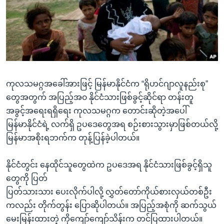
အ
သုတပဒေသာ အင်္ဂလိပ်စာ
ညွန်း
Learning English
စာမျက်နှာ
သို့
ဗွီအိုအေ လူမှုကွန်ယက်များ
ကျော်
ကြည့်
ကုလသမဂ္ဂအခေါ်အားဖြင့် မြန်မာနိုင်ငံက “ရိုဟင်ဂျာလူနည်းစု”
ရန်
ဘာသာစကားများ
တွေအတွက် အပြည့်အ၀ နိုင်ငံသားဖြစ်ခွင့်ဆိုင်ရာ တန်းတူ
ရှာဖွေ
အခွင့်အရေးရရှိရေး ကုလသမဂ္ဂက တောင်းဆိုတဲ့အပေါ်
ရန်
မြန်မာနိုင်ငံရဲ့ လက်ရှိ ဥပဒေတွေအရ စဉ်းစားသွားမှာဖြစ်တယ်လို့
နေရာ
မြန်မာအစိုးရဘက်က တုန့်ပြန်ခဲ့ပါတယ်။
သို့
ကျော်
နိုင်ငံတွင်း နေထိုင်သူတွေထဲက ဥပဒေအရ နိုင်ငံသားဖြစ်ခွင့်ရှိသူ
ရန်
တွေကို ပြတ်
ပြတ်သားသား ပေးလိုက်ပါလို့ လွှတ်တော်ကိုယ်စားလှယ်တစ်ဦး
ကလည်း တိုက်တွန်း ပြောဆိုပါတယ်။ အပြည့်အစုံကို ဆက်သွယ်
မေးမြန်းထားတဲ့ ကိုကျော်ကျော်သိန်းက တင်ပြထားပါတယ်။