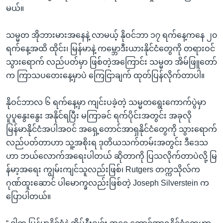
မယ်။
သမ္မတ အိုဘားမားအနေနဲ့ လာမယ့် နိုဝင်ဘာ ၁၇ ရက်နေ့ကနေ ၂၀
ရက်နေ့အထိ ထိုင်း၊ မြန်မာနဲ့ ကမ္ဘောဒီးယားနိုင်ငံတွေကို တရားဝင်
သွားရောက် လည်ပတ်မှာ ဖြစ်တဲ့အကြောင်း သမ္မတ အိမ်ဖြူတော်
က ကြာသပတေးနေ့မှာပဲ ကြေငြာချက် ထုတ်ပြန်လိုက်တာပါ။
နိုဝင်ဘာလ ၆ ရက်နေ့မှာ ကျင်းပခဲ့တဲ့ သမ္မတရွေးကောက်ပွဲမှာ
ပူပူနွေးနွေး အနိုင်ရပြီး မကြာခင် ရက်ပိုင်းအတွင်း အခုလို
မြန်မာနိုင်ငံအပါအဝင် အရှေ့တောင်အာရှနိုင်ငံတွေကို သွားရောက်
လည်ပတ်တာဟာ သူ့အစိုးရ ဒုတိယသက်တမ်းအတွင်း ဒီဒေသ
ဟာ ဘယ်လောက်အရေးပါတယ် ဆိုတာကို ပြသလိုက်တာပဲလို့ မြ
န်မာ့အရေး ကျွမ်းကျင်သူလည်းဖြစ်၊ Rutgers တက္ကသိုလ်က
ဂုဏ်ထူးဆောင် ပါမောက္ခလည်းဖြစ်တဲ့ Joseph Silverstein က
ပြောပါတယ်။