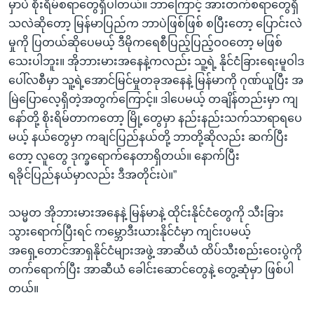
မှာပဲ စိုးရိမ်စရာတွေရှိပါတယ်။ ဘာကြောင့် အားတက်စရာတွေရှိ
သလဲဆိုတော့ မြန်မာပြည်က ဘာပဲဖြစ်ဖြစ် စပြီးတော့ ပြောင်းလဲ
မှုကို ပြတယ်ဆိုပေမယ့် ဒီမိုကရေစီပြည့်ပြည့်ဝဝတော့ မဖြစ်
သေးပါဘူး။ အိုဘားမားအနေနဲ့ကလည်း သူ့ရဲ့ နိုင်ငံခြားရေးမူဝါဒ
ပေါ်လစီမှာ သူ့ရဲ့အောင်မြင်မှုတခုအနေနဲ့ မြန်မာကို ဂုဏ်ယူပြီး အ
မြဲပြောလေ့ရှိတဲ့အတွက်ကြောင့်။ ဒါပေမယ့် တချိန်တည်းမှာ ကျ
နော်တို့ စိုးရိမ်တာကတော့ မြို့တွေမှာ နည်းနည်းသက်သာရာရပေ
မယ့် နယ်တွေမှာ ကချင်ပြည်နယ်တို့ ဘာတို့ဆိုလည်း ဆက်ပြီး
တော့ လူတွေ ဒုက္ခရောက်နေတာရှိတယ်။ နောက်ပြီး
ရခိုင်ပြည်နယ်မှာလည်း ဒီအတိုင်းပဲ။”
သမ္မတ အိုဘားမားအနေနဲ့ မြန်မာနဲ့ ထိုင်းနိုင်ငံတွေကို သီးခြား
သွားရောက်ပြီးရင် ကမ္ဘောဒီးယားနိုင်ငံမှာ ကျင်းပမယ့်
အရှေ့တောင်အာရှနိုင်ငံများအဖွဲ့ အာဆီယံ ထိပ်သီးစည်းဝေးပွဲကို
တက်ရောက်ပြီး အာဆီယံ ခေါင်းဆောင်တွေနဲ့ တွေ့ဆုံမှာ ဖြစ်ပါ
တယ်။