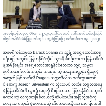
အ
သုတပဒေသာ အင်္ဂလိပ်စာ
ညွန်း
Learning English
စာမျက်နှာ
သို့
ဗွီအိုအေ လူမှုကွန်ယက်များ
ကျော်
ကြည့်
အမေရိကန်သမ္မတ Obama နဲ့ လူထုခေါင်းဆောင် ဒေါ်အောင်ဆန်းစုကြည်
ဝါရှင်တန်ဒီစီအိမ်ဖြူတော်တွင် တွေ့ဆုံကြစဉ် ( စက်တင်ဘာ ၁၉၊ ၂၀၁၂)
ရန်
ဘာသာစကားများ
ရှာဖွေ
အမေရိကန်သမ္မတ Barack Obama က သူ့ရဲ့ အရှေ့တောင်အာရှ
ရန်
ခရီးစဉ် အတွင်း မြန်မာနိုင်ငံကိုပါ သွားဖို့ စီစဉ်တာဟာ မြန်မာနိုင်ငံ
နေရာ
နဲ့ အိမ်နီးချင်း အရှေ့တောင်အာရှနိုင်ငံတွေဟာ သူ့ရဲ့ သမ္မတ
သို့
ဒုတိယသက်တမ်းအတွင်း အရေးပါတဲ့ အခန်းကဏ္ဍမှာ ရှိနေတဲ့
ကျော်
အတွက် ဖြစ်တယ်လို့ Rutgers တက္ကသိုလ်က ဂုဏ်ထူးဆောင်
ရန်
ပါမောက္ခ Joseph Silverstein က သုံးသပ်ပါတယ်။ သမ္မတအနေ
နဲ့ မြန်မာနိုင်ငံကို သွားဖို့ အခုလို စီစဉ်တာဟာ မြန်မာနိုင်ငံ အတွက်
ကောင်းတဲ့ လက္ခဏာဖြစ်တယ်လို့ ဆိုပါတယ်။ အပြည့်အစုံကို
တော့ ဆက်သွယ် စုံစမ်းထားတဲ့ ကိုဇော်ဝင်းလှိုင်က တင်ပြပေးပါ