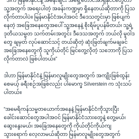
“ ဒါက မြန်မာနိုင်ငံနဲ့ အိမ်နီးချင်း အရှေ့တောင်အာရှနိုင်ငံတွေဟာ
သူ့အတွက် အရေးပါတဲ့ အခန်းကဏ္ဍမှာ ရှိနေတယ်ဆိုတာကို ပြသ
လိုက်တာပါပဲ။ မြန်မာနိုင်ငံအပါအဝင် ဒီဒေသတွင်းမှာ ဖြစ်ပျက်
နေတဲ့ အခြေအနေတွေအပေါ် သူ့အနေနဲ့ စိုးရိမ်ပူပန်မိတယ်၊ သူ့ရဲ့
ဒုတိယသမ္မတ သက်တမ်းအတွင်း ဒီဒေသအတွက် ဘယ်လို မူဝါဒ
တွေ ချမှတ် လုပ်ဆောင်သင့် တယ်ဆိုတဲ့ ဆုံးဖြတ်ချက်မချခင်
အခြေအနေတွေကို သူကိုယ်တိုင် မြင်တွေ့လိုတဲ့ သဘောကို ပြသ
လိုက်တာလဲ ဖြစ်ပါတယ်။”
ဒါဟာ မြန်မာနိုင်ငံနဲ့ မြန်မာလူမျိုးတွေအတွက် အကျိုးဖြစ်ထွန်း
စေမယ့် ခရီးစဉ်အဖြစ်လည်း ပါမောက္ခ Silverstein က သုံးသပ်
ပါတယ်။
“အမေရိကန်သမ္မတယောက်အနေနဲ့ မြန်မာနိုင်ငံကိုသွားပြီး
ခေါင်းဆောင်တွေအပါအဝင် မြန်မာနိုင်ငံသားတွေနဲ့ တွေ့မယ်၊
ဆွေးနွေးမယ်၊ အခြေအနေတွေကို ကိုယ်တိုင်ကိုယ်ကျ
သွားရောက် လေ့လာမယ်ဆိုတာ မြန်မာလူမျိုးတွေအတွက်