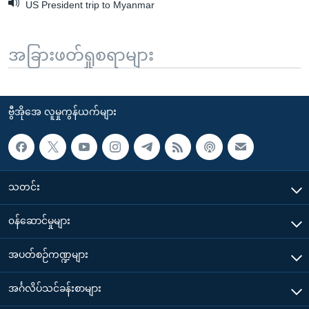
US President trip to Myanmar
အခြားဖတ်ရှုစရာများ
ဗွီအိုအေ လူမှုကွန်ယက်များ
သတင်း
၀န်ဆောင်မှုများ
အပတ်စဉ်ကဏ္ဍများ
အင်္ဂလိပ်သင်ခန်းစာများ