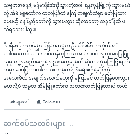
သမ္မတအနေနဲ့ မြန်မာနိုင်ငံကိုသွားတဲ့အခါ ရန်ကုန်မြို့ကို သွားမယ်
လို့ အိမ်ဖြူတော်က ထုတ်ပြန်တဲ့ ကြေငြာချက်ထဲမှာ ဖော်ပြထား
ပေမယ့် နေပြည်တော်ကို သွားမသွား ဆိုတာတော့ အခုချိန်ထိ မ
သိရသေးပါဘူး။
ဒီခရီးစဉ်အတွင်းမှာ မြန်မာသမ္မတ ဦးသိန်းစိန်၊ အတိုက်အခံ
ခေါင်းဆောင် ဒေါ်အောင်ဆန်းစုကြည် အပါအဝင် လူထုအခြေပြု
လူမှုအဖွဲ့အစည်းတွေနဲ့လည်း တွေ့ဆုံမယ် ဆိုတာကို ကြေငြာချက်
ထဲမှာ ဖော်ပြထားပါတယ်။ သမ္မတရဲ့ ဒီခရီးစဉ်နဲ့ဆိုင်တဲ့
အသေးစိတ် အချက်အလက်တွေကို မကြာခင် ထုတ်ပြန်ပေးသွား
မယ်လို့ပဲ သမ္မတ အိမ်ဖြူတော်က သတင်းထုတ်ပြန်ထားပါတယ်။
မျှဝေပါ
Follow us
ဆက်စပ်သတင်းများ ...