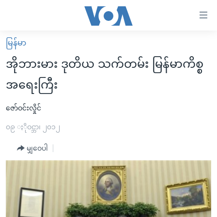
သုံး
ရ
လွယ်ကူ
မြန်မာ
မူလစာမျက်နှာ
စေ
အိုဘားမား ဒုတိယ သက်တမ်း မြန်မာကိစ္စ
မြန်မာ
သည့်
အရေးကြီး
ကမ္ဘာ့သတင်းများ
Link
ဗွီဒီယို
နိုင်ငံတကာ
ဇော်ဝင်းလှိုင်
များ
သတင်းလွတ်လပ်ခွင့်
အမေရိကန်
၀၉ ႏိုဝင္ဘာ၊ ၂၀၁၂
ပင်မ
ရပ်ဝန်းတခု လမ်းတခု အလွန်
တရုတ်
အကြောင်းအရာ
မျှဝေပါ
သို့
အင်္ဂလိပ်စာလေ့လာမယ်
အစ္စရေး-ပါလက်စတိုင်း
ကျော်
အပတ်စဉ်ကဏ္ဍများ
အမေရိကန်သုံးအီဒီယံ
ကြည့်
ရေဒီယိုနှင့်ရုပ်သံ အချက်အလက်များ
မကြေးမုံရဲ့ အင်္ဂလိပ်စာ
ရေဒီယို
ရန်
ပင်မ
ရေဒီယို/တီဗွီအစီအစဉ်
ရုပ်ရှင်ထဲက အင်္ဂလိပ်စာ
တီဗွီ