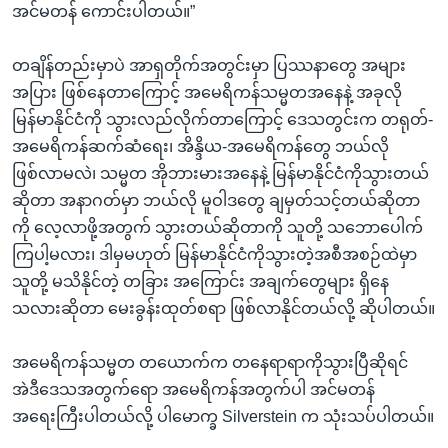
အင်မတန် ကောင်းပါတယ်။”
တချိန်တည်းမှာပဲ အာရှတိုက်အတွင်းမှာ ပြဿနာတွေ အများ
အပြား ဖြစ်နေတာကြောင့် အမေရိကန်သမ္မတအနေနဲ့ အခုလို
မြန်မာနိုင်ငံကို သွားလည်လိုက်တာကြောင့် ဒေသတွင်းက တရုတ်-
အမေရိကန်ဆက်ဆံရေး၊ အိန္ဒိယ-အမေရိကန်တွေ ဘယ်လို
ဖြစ်လာမလဲ၊ သမ္မတ အိုဘားမားအနေနဲ့ မြန်မာနိုင်ငံကိုသွားတယ်
ဆိုတာ အနာဂတ်မှာ ဘယ်လို မူဝါဒတွေ ချမှတ်သင့်တယ်ဆိုတာ
ကို လေ့လာဖို့အတွက် သွားတယ်ဆိုတာကို သူတို့ သဘောပေါက်
ကြပါ့မလား၊ ဒါမှမဟုတ် မြန်မာနိုင်ငံကိုသွားတဲ့အစီအစဉ်ထဲမှာ
သူတို့ မသိနိုင်တဲ့ တခြား အကြောင်း အချက်တွေများ ရှိနေ
သလားဆိုတာ မေးခွန်းထုတ်စရာ ဖြစ်လာနိုင်တယ်လို့ ဆိုပါတယ်။
အမေရိကန်သမ္မတ တယောက်က တနေရာရာကိုသွားပြီဆိုရင်
အဲဒီဒေသအတွက်ရော အမေရိကန်အတွက်ပါ အင်မတန်
အရေးကြီးပါတယ်လို့ ပါမောက္ခ Silverstein က သုံးသပ်ပါတယ်။