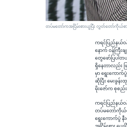
တပ်မတော်ကအငြိမ်းစားယူပြီး လွှတ်တော်ကိုယ်စား
ကရင်ပြည်နယ်ဝန်က
နောက် ဝန်ကြီးခ
တွေဖော်ပြပါတယ်။ 
ရှိနေတာလည်း ဖြစ
မှာ ရွေးကောက်
ဆိုပြီး မေးခွန
မိုးဇော်က စုစ
ကရင်ပြည်နယ်ဝန်ကြ
တပ်မတော်ကိုယ်
ရွေးကောက်ပွဲ နီ
အငြိမ်းစား ပေးပြ