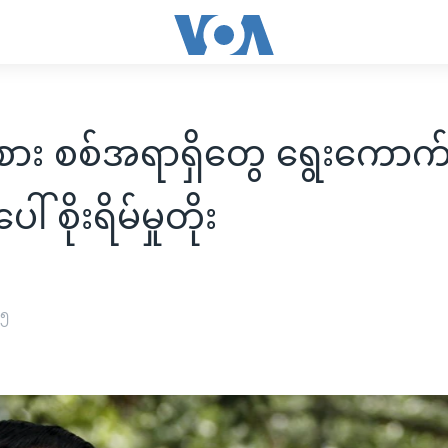
းစား စစ်အရာရှိတွေ ရွေးကောက်ပ
ါ် စိုးရိမ်မှုတိုး
၁၅