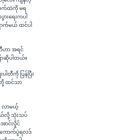
လက်ထဲကို မရ
းပွားရေးကပါ
ရောက်မယ် ထင်ပါ
ါတီဟာ အရင်
ောဆိုပါတယ်။
ပါတီကို ပြန်ပြီး
တို့ ထင်သာ
် လာမယ့်
လို့ သုံးသပ်
ာင်လှိုင်
းကောက်ပွဲရလဒ်