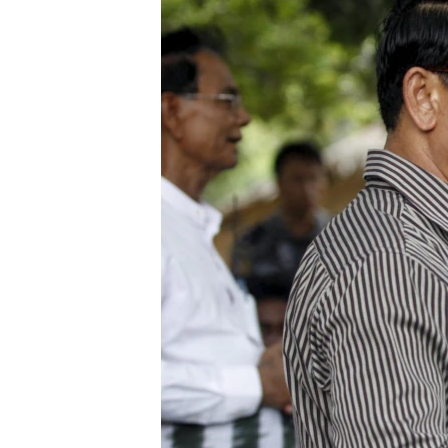
သုတပဒေသာ အင်္ဂလိပ်စာ
အ
ညွန်း
စာမျက်နှာ
သို့
ကျော်
ကြည့်
ရန်
ရှာဖွေ
ရန်
နေရာ
သို့
ကျော်
ရန်