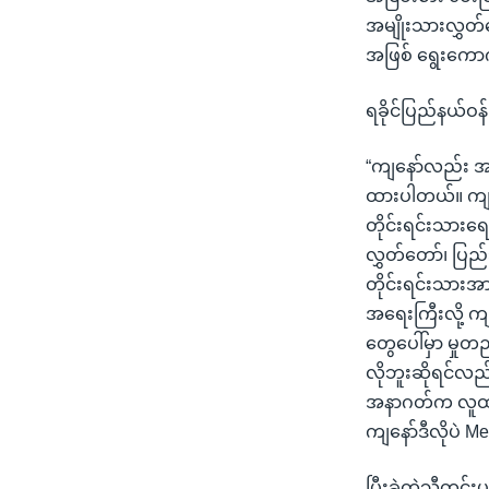
အမျိုးသားလွှတ်တ
အဖြစ် ရွေးကောက်
ရခိုင်ပြည်နယ်ဝန
“ကျနော်လည်း အခု
ထားပါတယ်။ ကျန
တိုင်းရင်းသားရေ
လွှတ်တော်၊ ပြည်သ
တိုင်းရင်းသား
အရေးကြီးလို့ က
တွေပေါ်မှာ မှုတ
လိုဘူးဆိုရင်လ
အနာဂတ်က လူထုလက
ကျနော်ဒီလိုပဲ 
ပြီးခဲ့တဲ့သီတင်း