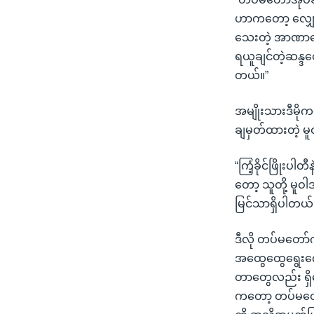
ဟာကတော့ လျှော
သေးတဲ့ အာဏာတွ
ရယူချင်တဲ့ဆန္ဒတ
တယ်။”
အမျိုးသားဒီမို
ချမှတ်ထားတဲ့ မ
“ကြံ့ခိုင်ဖြိုးပ
တော့ သူတို့ မူဝ
မြင်သာရှိပါတယ်
ဒီလို တပ်မတော်
အထွေထွေရွေးကော
တာတွေလည်း ရှိန
ကတော့ တပ်မတော်