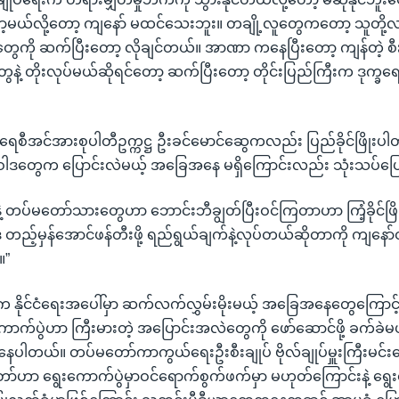
့မယ်လို့တော့ ကျနော် မထင်သေးဘူး။ တချို့လူတွေကတော့ သူတို့
ေကို ဆက်ပြီးတော့ လိုချင်တယ်။ အာဏာ ကနေပြီးတော့ ကျန်တဲ့ စီ
ွေနဲ့ တိုးလုပ်မယ်ဆိုရင်တော့ ဆက်ပြီးတော့ တိုင်းပြည်ကြီးက ဒုက္ခ
ကရေစီအင်အားစုပါတီဥက္ကဋ္ဌ ဦးခင်မောင်ဆွေကလည်း ပြည်ခိုင်ဖြိုးပ
ူဝါဒတွေက ပြောင်းလဲမယ့် အခြေအနေ မရှိကြောင်းလည်း သုံးသပ်ပြ
ါတီနဲ့ တပ်မတော်သားတွေဟာ ဘောင်းဘီချွတ်ပြီးဝင်ကြတာဟာ ကြံ့ခိုင်ဖြိုး
ါဒ တည့်မှန်အောင်ဖန်တီးဖို့ ရည်ရွယ်ချက်နဲ့လုပ်တယ်ဆိုတာကို ကျနော်
။”
က နိုင်ငံရေးအပေါ်မှာ ဆက်လက်လွှမ်းမိုးမယ့် အခြေအနေတွေကြောင့
က်ပွဲဟာ ကြီးမားတဲ့ အပြောင်းအလဲတွေကို ဖော်ဆောင်ဖို့ ခက်ခဲမယ်
ေပါတယ်။ တပ်မတော်ကာကွယ်ရေးဦးစီးချုပ် ဗိုလ်ချုပ်မှူးကြီးမင်းအေ
ဟာ ရွေးကောက်ပွဲမှာဝင်ရောက်စွက်ဖက်မှာ မဟုတ်ကြောင်းနဲ့ ရွေ