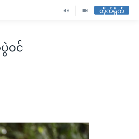
တိုက်ရိုက်
ွဲဝင်