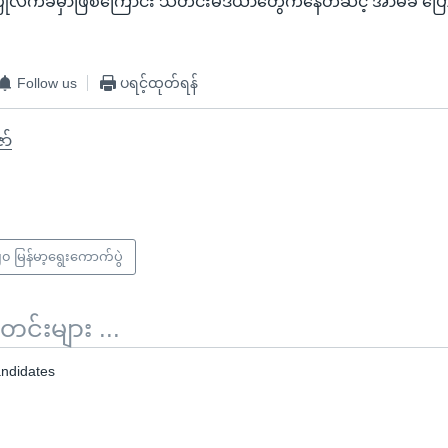
ြုလက်ခံမှာဖြစ်ကြောင်း သတင်းမီဒီယာတွေကနေတဆင့် အာမခံ ပြေ
Follow us
ပရင့်ထုတ်ရန်
ော်
၀ မြန်မာ့ရွေးကောက်ပွဲ
်းများ ...
ndidates