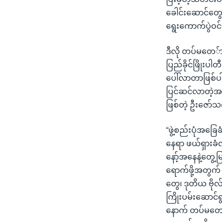
ခေါင်းဆောင်တွ
ရွေးကောက်ပွဲဝင်ဖ
ဒီလို တပ်မတေ်ာ
ပြည်ခိုင်ဖြိုးပါ
ပေါ်လာတာဖြစ်ပါ
ပြင်ဆင်လာတဲ့အ
ဖြစ်တဲ့ ဦးဇော
“ဖွဲ့စည်းပုံအခြ
နေရာ ဖယ်ရှားခံလ
နော့်အနေနဲ့တွေ
ရောက်ဖို့အတွက်
တွေ၊ ဒုတိယ ဗိုလ်
ကြိုးပမ်းဆောင်ရ
နောက် တပ်မတော်က