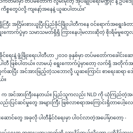
်တမ်းမှာ တပ်မတော်က လွမ်းမိုးတဲ့ အုပ်ချုပ်ရေးမဏ္ဍိုင် နဲ့ ဥပဒေပြ
တဲ့ ကိစ္စတွေပဲလို့ ကျနော့်အနေနဲ့ ယူဆပါတယ်။”
ကြီး အငြိမ်းစားယူပြီးပြည်ခိုင်ဖြိုးပါတီကနေ ဝင်ရောက်အရွေးခံတာ
ောက်ပွဲမှာ သမာသမတ်ရှိရှိ ကြားနေပါ့မလားဆိုတဲ့ စိုးရိမ်မှုတွေ
ခိုင်ရေးနဲ့ ဖွံ့ဖြိုးရေးပါတီဟာ ၂၀၁၀ ခုနှစ်မှာ တပ်မတော်ကခေါင်းဆေ
့ပါတီ ဖြစ်ပါတယ်။ လာမယ့် ရွေးကောက်ပွဲမှာတော့ လက်ရှိ အတို
က်ဆပြီး အင်အားဖြည့်တဲ့သဘောလို့ ယူဆကြောင်း စာရေးဆရာ ဒေ
ယ်။
 အင်အားကြီးနေတယ်။ ပြည်သူကလည်း NLD ကို ယုံကြည်တဲ့
ု့လည်းပြင်ဆင်မှုတွေ အများကြီး ဖြစ်လာစရာအကြောင်းရှိတာပေါ့လေ
ောင်တွေ အခုလို ပါတီနိုင်ငံရေးမှာ ပါဝင်လာတဲ့အပေါ်မှာတော့ -
ုပ်ရေးက တရားမျှတမှုဘက်ကို သွားနိုင်တယ်လို့တော့ မဆိုနိုင်ဘူးပ