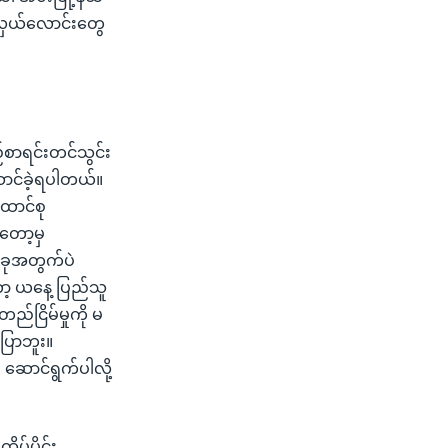
ားလှယ်လောင်းတွေ
ည်စာရင်းတင်သွင်း
ာင်ခဲ့ရပါတယ်။
ထောင်စု
းတော့မှ
တခုအတွက်ပဲ
ာ့ ယနေ့ ပြည်သူ
ည်ငြိမ်မှုကို မ
ြောဘူး။
ဆောင်ရွက်ပါလို့
ိပ်ပိုင်း