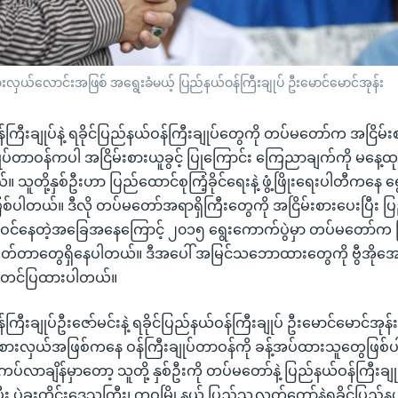
လှယ်လောင်းအဖြစ် အရွေးခံမယ့် ပြည်နယ်ဝန်ကြီးချုပ် ဦးမောင်မောင်အုန်း
ြီးချုပ်နဲ့ ရခိုင်ပြည်နယ်ဝန်ကြီးချုပ်တွေကို တပ်မတော်က အငြိမ်းစာ
ျုပ်တာဝန်ကပါ အငြိမ်းစားယူခွင့် ပြုကြောင်း ကြေညာချက်ကို မနေ
သူတို့နှစ်ဦးဟာ ပြည်ထောင်စုကြံ့ခိုင်ရေးနဲ့ ဖွံ့ဖြိုးရေးပါတီကနေ ရွေ
်ပါတယ်။ ဒီလို တပ်မတော်အရာရှိကြီးတွေကို အငြိမ်းစားပေးပြီး ပြည်
ပွဲဝင်နေတဲ့အခြေအနေကြောင့် ၂၀၁၅ ရွေးကောက်ပွဲမှာ တပ်မတော်
်းထုတ်တာတွေရှိနေပါတယ်။ ဒီအပေါ် အမြင်သဘောထားတွေကို ဗွီအိုအေမြ
ည်းတင်ပြထားပါတယ်။
ီးချုပ်ဦးဇော်မင်းနဲ့ ရခိုင်ပြည်နယ်ဝန်ကြီးချုပ် ဦးမောင်မောင်အုန်
စားလှယ်အဖြစ်ကနေ ဝန်ကြီးချုပ်တာဝန်ကို ခန့်အပ်ထားသူတွေဖြစ
းကပ်လာချိန်မှာတော့ သူတို့ နှစ်ဦးကို တပ်မတော်နဲ့ ပြည်နယ်ဝန်ကြီး
ီး ပဲခူးတိုင်းဒေသကြီး၊ ကဝမြို့နယ် ပြည်သူ့လွှတ်တော်နဲ့ရခိုင်ပြည်နယ