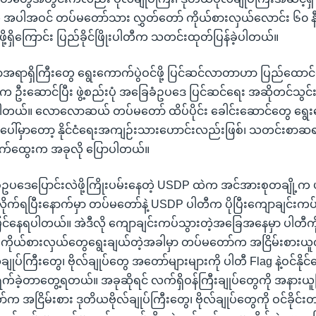
ေ အပါအဝင် တပ်မတော်သား လွှတ်တော် ကိုယ်စားလှယ်လောင်း ၆၀ နီ
ို့ရှိကြောင်း ပြည်ခိုင်ဖြိုးပါတီက သတင်းထုတ်ပြန်ခဲ့ပါတယ်။
အရာရှိကြီးတွေ ရွေးကောက်ပွဲဝင်ဖို့ ပြင်ဆင်လာတာဟာ ပြည်ထောင်စ
တီက ဦးဆောင်ပြီး ဖွဲ့စည်းပုံ အခြေခံဥပဒေ ပြင်ဆင်ရေး အဆိုတင်သွင်းပြီ
တယ်။ လောလောဆယ် တပ်မတော် ထိပ်ပိုင်း ခေါင်းဆောင်တွေ ရွေးကော
ပေါ်မှာတော့ နိုင်ငံရေးအကျဉ်းသားဟောင်းလည်းဖြစ်၊ သတင်းစ
်သက်ထွေးက အခုလို ပြောပါတယ်။
ေခံဥပဒေပြောင်းလဲဖို့ကြိုးပမ်းနေတဲ့ USDP ထဲက အင်အားစုတချို့က ပါတ
ိုက်ရပြီးနောက်မှာ တပ်မတော်နဲ့ USDP ပါတီက ပိုပြီးကျောချင်းကပ်
့မြင်နေရပါတယ်။ အဲဒီလို ကျောချင်းကပ်သွားတဲ့အခြေအနေမှာ ပါတီကိ
 ကိုယ်စားလှယ်တွေရွေးချယ်တဲ့အခါမှာ တပ်မတော်က အငြိမ်းစားယူတဲ့ 
ချုပ်ကြီးတွေ၊ ဗိုလ်ချုပ်တွေ အတော်များများကို ပါတီ Flag နဲ့ဝင်နိုင်
ွက်ခဲ့တာတွေ့ရတယ်။ အခုဆိုရင် လက်ရှိဝန်ကြီးချုပ်တွေကို အနားယူပြီ
 အငြိမ်းစား ဒုတိယဗိုလ်ချုပ်ကြီးတွေ၊ ဗိုလ်ချုပ်တွေကို ဝင်ခို