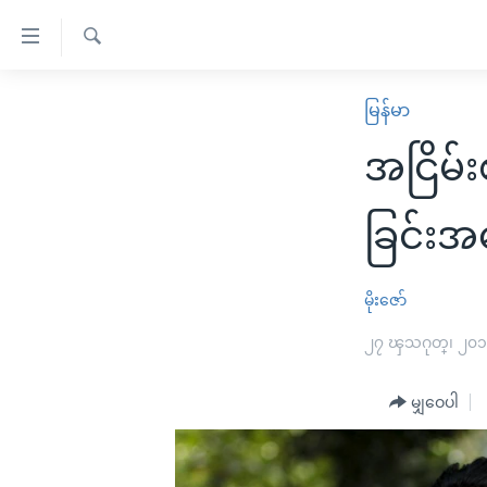
သုံး
ရ
ရှာဖွေ
လွယ်ကူ
မူလစာမျက်နှာ
မြန်မာ
ရ
စေ
မြန်မာ
လာ
အငြိမ်
သည့်
ဒ်
ကမ္ဘာ့သတင်းများ
Link
ဗွီဒီယို
နိုင်ငံတကာ
ခြင်းအပေ
များ
သတင်းလွတ်လပ်ခွင့်
အမေရိကန်
ပင်မ
ရပ်ဝန်းတခု လမ်းတခု အလွန်
တရုတ်
မိုးဇော်
အကြောင်းအရာ
အင်္ဂလိပ်စာလေ့လာမယ်
အစ္စရေး-ပါလက်စတိုင်း
၂၇ ၾသဂုတ္၊ ၂၀
သို့
အပတ်စဉ်ကဏ္ဍများ
အမေရိကန်သုံးအီဒီယံ
ကျော်
မျှဝေပါ
ကြည့်
ရေဒီယိုနှင့်ရုပ်သံ အချက်အလက်များ
မကြေးမုံရဲ့ အင်္ဂလိပ်စာ
ရေဒီယို
ရန်
ရေဒီယို/တီဗွီအစီအစဉ်
ရုပ်ရှင်ထဲက အင်္ဂလိပ်စာ
တီဗွီ
ပင်မ