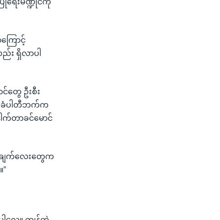
ုရေးမဏ္ဍိုင်ကို
ကြောင့်
လည်း ရှိလာပါ
ာင်တွေ ဦးစီး
က်အခံပါတီဘက်က
ါက်တာခင်မောင်
အချက်လေးတွေက
။”
ေါ့လေ။ ကျန်တဲ့