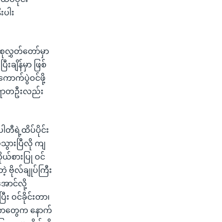
းပါး
ုလွှတ်တော်မှာ
းချိန်မှာ ဖြစ်
က်ပွဲဝင်ဖို့
ာဆရာတဦးလည်း
ီရဲ့ထိပ်ပိုင်း
သွားပြီလို ကျ
ုယ်စားပြု ဝင်
ဗိုလ်ချုပ်ကြီး
အောင်လို့
း ဝင်ခိုင်းတာ၊
င်းတာတွေက နောက်