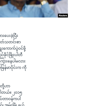
းပေးခဲ့ပြီး
့ထုတ်သတင်းစာ
းကောက်ပွဲဝင်ဖို့
ခိုင်ဖြိုးပါတီ
က ကြားနေပါမလား
န်မာပိုင်းက ကို
းတို့ဟာ
်ပါတယ်။ ၂၀၁၅
ချုပ်တာဝန်ကပါ
်၊ အမ်းမြို့နယ်