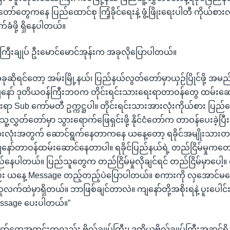
ော်တွေကနေ ပြည်ထောင်စု ကြံ့ခိုင်ရေးနဲ့ ဖွံ့ဖြိုးရေးပါတီ ကိုယ်စ
ခံဖို့ ရှိနေပါတယ်။
်ကြီးချုပ် ဦးမောင်မောင်အုန်းက အခုလိုပြောပါတယ်။
ဆိုရင်တော့ အမ်းမြို့နယ်၊ ပြည်နယ်လွတ်တော်မှာယှဉ်ပြိုင်ဖို့ အမ
ော် ဒုတိယဝန်ကြီးဘဝက တိုင်းရင်းသားရေးရာတာဝန်တွေ ထမ်းဆေ
းရာ Sub ကော်မတီ ဥက္ကဋ္ဌပါ။ တိုင်းရင်းသားအားလုံးကိုယ်စား ပြည်
ူ့လွှတ်တော်မှာ သွားရောက်ဖြေရှင်းဖို့ နိုင်ငံတော်က တာဝန်ပေးခဲ့ပြီ
အားလုံးအတွက် ဆောင်ရွက်နေတာကနေ ယနေ့တော့ ရခိုင်အမျိုးသား
ျနော်တာဝန်ထမ်းဆောင်နေတာပါ။ ရခိုင်ပြည်နယ်ရဲ့ တည်ငြိမ်မှုကတေ
ည်နေပါတယ်။ ပြည်သူတွေက တည်ငြိမ်မှုလိုချင်ရင် တည်ငြိမ်မှာပေါ့။ တ
ည်း ယနေ့ Message တည့်တည့်ပဲပြောပါတယ်။ စကားကို လှအောင်မပ
်ထဲမှာရှိတယ်။ ဘာဖြစ်ချင်တာလဲ။ ကျနော်တို့အစိုးရနဲ့ ပူးပေါင်း 
Message ပေးပါတယ်။”
ပတ်တွေအတွင်းကလည်း ဗိုလ်ချုပ်ကြီး၊ ဒုတိယဗိုလ်ချုပ်ကြီးအဆင့်ရှိ ထ