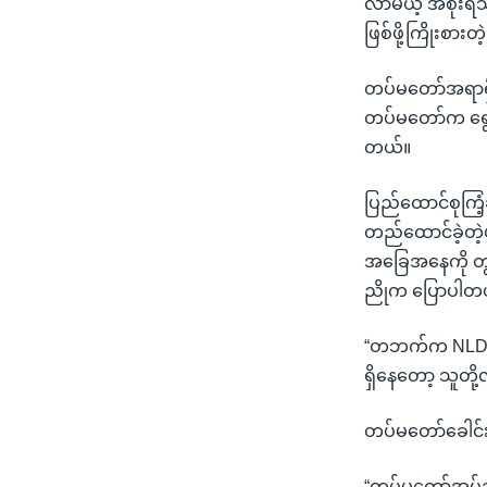
လာမယ့် အစိုးရသက
ဖြစ်ဖို့ကြိုးစား
တပ်မတော်အရာရှိ
တပ်မတော်က ရွေးက
တယ်။
ပြည်ထောင်စုကြံ့
တည်ထောင်ခဲ့တဲ
အခြေအနေကို တွ
ညိုက ပြောပါတ
“တဘက်က NLD က
ရှိနေတော့ သူတိ
တပ်မတော်ခေါင်းဆ
“တပ်မတော်အုပ်ချ