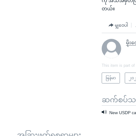
ကို အသိအမှတ်ပ
တယ်။
မျှဝေပါ
မိုးဇ
This item is part of
မြန်မာ
၂၀၂
ဆက်စပ်သတင
New USDP ca
အခြားဖတ်ရှုစရာများ