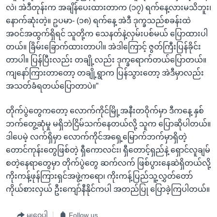
လဲ၊ အဲဒီတုန်းက အချိန်ပေးထားတာက (၁၇) ရက်နေ့လားမသိဘူး၊
နောက်ဆုံးတဲ့။ ဥပမာ- (၁၈) ရက်နေ့ အဲဒီ ဒုက္ခသည်စခန်းထဲ
အဝင်အထွက်ရှိရင် သူတို့က သေနတ်နဲ့လှမ်းပစ်မယ် ပြောထားပါ
တယ်။ ခြိမ်းခြောက်ထားတာပါ။ အဲဒါကြောင့် ဇွတ်ကြီးပြန်ခိုင်း
တာပါ။ ပြန်ပြီးလည်း တချို့လည်း ဒုက္ခရောက်တယ်ပြောတယ်။
ကျနော်ကြားတာတော့ တချို့ရွာက ပြန်သွားတော့ အဲဒီမှာလည်း
အသတ်ခံရတယ်ပြောတာပဲ။”
တိုက်ပွဲတွေကတော့ လောက်ကိုင်မြို့အနီးတဝိုက်မှာ ဒီကနေ့ နှစ်
ဘက်တွေ့ဆုံမှု မရှိဘဲငြိမ်သက်နေတယ်လို့ သူက ပြောဆိုပါတယ်။
ဒါပေမဲ့ လက်ရှိမှာ လောက်ကိုင်အရှေ့မြောက်ဘက်မှာရှိတဲ့
တောင်ကုန်းတွေဖြစ်တဲ့ ရှီကောလင်း၊ ရှီတောင့်ရှည်နဲ့ ရှောင်လူချမ်
စတဲ့နေရာတွေမှာ တိုက်ပွဲတွေ ဆက်လက် ဖြစ်ပွားနေဆဲရှိတယ်လို့
ကိုးကန့်ဖုန်ကြားရှင်အဖွဲ့ကရော၊ ကိုးကန့်ပြည်သူ့လွှတ်တော်
ကိုယ်စားလှယ် ဦးကျော်နီနိုင်ကပါ အတည်ပြု ပြောခဲ့ကြပါတယ်။
မျှဝေပါ
Follow us