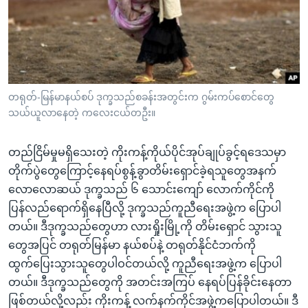
အ
သုတပဒေသာ အင်္ဂလိပ်စာ
ညွန်း
Learning English
စာမျက်နှာ
သို့
ဗွီအိုအေ လူမှုကွန်ယက်များ
ကျော်
ကြည့်
တရုတ်-မြန်မာနယ်စပ် ဒုက္ခသည်စခန်းအတွင်းက ဂွမ်းကပ်စောင်တွေ
သယ်ယူလာနေတဲ့ ကလေးငယ်တဦး။
ရန်
ဘာသာစကားများ
ရှာဖွေ
တည်ငြိမ်မှုမရှိသေးတဲ့ ကိုးကန့်ကိုယ်ပိုင်အုပ်ချုပ်ခွင့်ရဒေသမှာ
ရန်
တိုက်ပွဲတွေကြောင့်နေရပ်စွန့်ခွာတိမ်းရှောင်ခဲ့ရသူတွေအနက်
နေရာ
လောလောဆယ် ဒုက္ခသည် ၆ သောင်းကျော် လောက်ကိုင်ကို
သို့
ပြန်လည်ရောက်ရှိနေပြီလို့ ဒုက္ခသည်ကူညီရေးအဖွဲ့က ပြောပါ
ကျော်
တယ်။ ဒီဒုက္ခသည်တွေဟာ လားရှိုးမြို့ကို တိမ်းရှောင် သွားသူ
ရန်
တွေအပြင် တရုတ်မြန်မာ နယ်စပ်နဲ့ တရုတ်နိုင်ငံဘက်ကို
ထွက်ပြေးသွားသူတွေပါဝင်တယ်လို့ ကူညီရေးအဖွဲ့က ပြောပါ
တယ်။ ဒီဒုက္ခသည်တွေကို အတင်းအကြပ် နေရပ်ပြန်ခိုင်းနေတာ
ဖြစ်တယ်လို့လည်း ကိုးကန့် လက်နက်ကိုင်အဖွဲ့ကပြောပါတယ်။ ဒီ