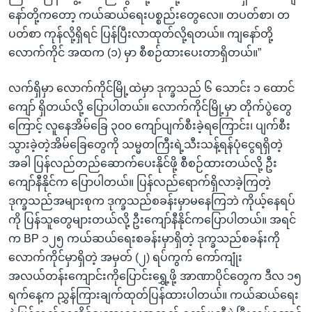
နော်တို့ကတော့ ကယ်ဆယ်ရေးပစ္စည်းတွေလေ။ တပတ်စာ၊ တ
ပတ်စာ ကုန်လို့ရှိရင် ပြန်ပြီးလာထုတ်လို့ရတယ်။ ကျနော်တို့
လောက်ကိုင် အထက (၁) မှာ စီစဉ်ထားပေးတာရှိတယ်။”
လက်ရှိမှာ လောက်ကိုင်မြို့ထဲမှာ ဒုက္ခသည် ၆ သောင်း ၁ ထောင်
ကျော် ရှိတယ်လို့ ပြောပါတယ်။ လောက်ကိုင်မြို့မှာ တိုက်ပွဲတွေ
ကြောင့် လူနေအိမ်ခြေ ၃၀၀ ကျော်ပျက်စီးခဲ့ရကြောင်း၊ ပျက်စီး
သွားခဲ့တဲ့အိမ်ခြေတွေကို သမ္မတကြီးရဲ့သီးသန့်ရန်ပုံငွေရရှိတဲ့
အခါ ပြန်လည်တည်ဆောက်ပေးနိုင်ဖို့ စီစဉ်ထားတယ်လို့ ဦး
ကျော်နီနိုင်က ပြောပါတယ်။ ပြန်လည်ရောက်ရှိလာခဲ့ကြတဲ့
ဒုက္ခသည်အများစုက ဒုက္ခသည်စခန်းမှာမနေကြဘဲ ကိုယ့်နေရပ်
ကို ပြန်သူတွေများတယ်လို့ ဦးကျော်နီနိုင်ကပြောပါတယ်။ အရင်
က BP ၁၂၅ ကယ်ဆယ်ရေးစခန်းမှာရှိတဲ့ ဒုက္ခသည်စခန်းကို
လောက်ကိုင်မှာရှိတဲ့ အမှတ် (၂) ရပ်ကွက် ကော်ကျုံး
အလယ်တန်းကျောင်းကိုပြောင်းရွှေ့ဖို့ အာဏာပိုင်တွေက ဒီလ ၁၅
ရက်နေ့က ညွှန်ကြားချက်ထုတ်ပြန်ထားပါတယ်။ ကယ်ဆယ်ရေး