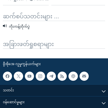
ဆက်စပ်သတင်းများ ...
ကိုးကန့်တိုက်ပွဲ
အခြားဖတ်ရှုစရာများ
ဗွီအိုအေ လူမှုကွန်ယက်များ
သတင်း
၀န်ဆောင်မှုများ