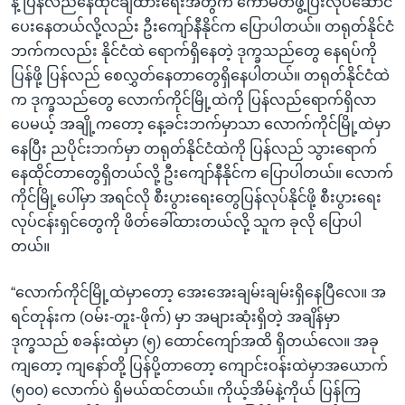
နဲ့ ပြန်လည်နေထိုင်ချထားရေးအတွက် ကော်မတီဖွဲ့ပြီးလုပ်ဆောင်
ပေးနေတယ်လို့လည်း ဦးကျော်နီနိုင်က ပြောပါတယ်။ တရုတ်နိုင်ငံ
ဘက်ကလည်း နိုင်ငံထဲ ရောက်ရှိနေတဲ့ ဒုက္ခသည်တွေ နေရပ်ကို
ပြန်ဖို့ ပြန်လည် စေလွှတ်နေတာတွေရှိနေပါတယ်။ တရုတ်နိုင်ငံထဲ
က ဒုက္ခသည်တွေ လောက်ကိုင်မြို့ထဲကို ပြန်လည်ရောက်ရှိလာ
ပေမယ့် အချို့ကတော့ နေ့ခင်းဘက်မှာသာ လောက်ကိုင်မြို့ထဲမှာ
နေပြီး ညပိုင်းဘက်မှာ တရုတ်နိုင်ငံထဲကို ပြန်လည် သွားရောက်
နေထိုင်တာတွေရှိတယ်လို့ ဦးကျော်နီနိုင်က ပြောပါတယ်။ လောက်
ကိုင်မြို့ပေါ်မှာ အရင်လို စီးပွားရေးတွေပြန်လုပ်နိုင်ဖို့ စီးပွားရေး
လုပ်ငန်းရှင်တွေကို ဖိတ်ခေါ်ထားတယ်လို့ သူက ခုလို ပြောပါ
တယ်။
“လောက်ကိုင်မြို့ထဲမှာတော့ အေးအေးချမ်းချမ်းရှိနေပြီလေ။ အ
ရင်တုန်းက (ဝမ်း-တူး-ဖိုက်) မှာ အများဆုံးရှိတဲ့ အချိန်မှာ
ဒုက္ခသည် စခန်းထဲမှာ (၅) ထောင်ကျော်အထိ ရှိတယ်လေ။ အခု
ကျတော့ ကျနော်တို့ ပြန်ပို့တာတော့ ကျောင်းဝန်းထဲမှာအယောက်
(၅၀၀) လောက်ပဲ ရှိမယ်ထင်တယ်။ ကိုယ့်အိမ်နဲ့ကိုယ် ပြန်ကြ