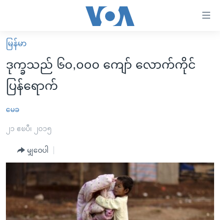
သုံး
ရ
လွယ်ကူ
မြန်မာ
မူလစာမျက်နှာ
စေ
ဒုက္ခသည် ၆၀,၀၀၀ ကျော် လောက်ကိုင်
မြန်မာ
သည့်
ပြန်ရောက်
ကမ္ဘာ့သတင်းများ
Link
ဗွီဒီယို
နိုင်ငံတကာ
မေခ
များ
သတင်းလွတ်လပ်ခွင့်
အမေရိကန်
၂၁ ဧၿပီ၊ ၂၀၁၅
ပင်မ
ရပ်ဝန်းတခု လမ်းတခု အလွန်
တရုတ်
အကြောင်းအရာ
မျှဝေပါ
သို့
အင်္ဂလိပ်စာလေ့လာမယ်
အစ္စရေး-ပါလက်စတိုင်း
ကျော်
အပတ်စဉ်ကဏ္ဍများ
အမေရိကန်သုံးအီဒီယံ
ကြည့်
ရေဒီယိုနှင့်ရုပ်သံ အချက်အလက်များ
မကြေးမုံရဲ့ အင်္ဂလိပ်စာ
ရေဒီယို
ရန်
ပင်မ
ရေဒီယို/တီဗွီအစီအစဉ်
ရုပ်ရှင်ထဲက အင်္ဂလိပ်စာ
တီဗွီ