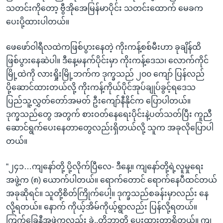
သတင်းကိုတော့ ဗွီအိုအေမြန်မာပိုင်း သတင်းထောက် မေခက
ပေးပို့ထားပါတယ်။
ဖေဖော်ဝါရီလထဲကဖြစ်ပွားနေတဲ့ ကိုးကန့်စစ်မီးဟာ ခုချိန်ထိ
ဖြစ်ပွားနေဆဲပါ။ ဒီနေ့မနက်ပိုင်းမှာ ကိုးကန့်ဒေသ၊ လောက်ကိုင်
မြို့ထဲကို လားရှိုးမြို့ဘက်က ဒုက္ခသည် ၂၀၀ ကျော် ပြန်လည်
ပို့ဆောင်ထားတယ်လို့ ကိုးကန့်ကိုယ်ပိုင်အုပ်ချုပ်ခွင့်ရဒေသ
ပြည်သူ့လွှတ်တော်အမတ် ဦးကျော်နီနိုင်က ပြောပါတယ်။
ဒုက္ခသည်တွေ အတွက် စားဝတ်နေရေးပိုင်းနဲ့ပတ်သတ်ပြီး ကူညီ
ဆောင်ရွက်ပေးနေတာတွေလည်းရှိတယ်လို့ သူက အခုလိုပြောပါ
တယ်။
“၂၄၁…ကျနော်တို့ ပို့လိုက်ပြီလေ- ဒီနေ့။ ကျနော်တို့ရဲ့လူမှုရေး
အဖွဲ့က (၈) ယောက်ပါတယ်။ ရောက်တောင် ရောက်နေပီထင်တယ်
အခုဆိုရင်။ သူတို့စိတ်ကြိုက်ပေါ့။ ဒုက္ခသည်စခန်းမှာလည်း နေ
လို့ရတယ်။ နောက် ကိုယ့်အိမ်ကိုယ့်ရွာလည်း ပြန်လို့ရတယ်။
ကြက်ခြေနီအဖွဲ့ကလည်း ခွဲ..တို့ဘာတို့ ပေးထားတာရှိတယ်။ ကျ