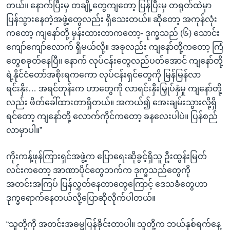
တယ်။ နောက်ပြီးမှ တချို့တွေကျတော့ ပြန်ပြီးမှ တရုတ်ထဲမှာ
ပြန်သွားနေတဲ့အဖွဲ့တွေလည်း ရှိသေးတယ်။ ဆိုတော့ အကုန်လုံး
ကတော့ ကျနော်တို့ မှန်းထားတာကတော့- ဒုက္ခသည် (၆) သောင်း
ကျော်ကျော်လောက် ရှိမယ်လို့။ အခုလည်း ကျနော်တို့ကတော့ ကြံ
တွေစခုတ်နေပြီ။ နောက် လုပ်ငန်းတွေလည်ပတ်အောင် ကျနော်တို့
ရဲ့နိုင်ငံတော်အစိုးရကကော လုပ်ငန်းရှင်တွေကို မြန်မြန်လာ
ရင်းနှီး… အရင်တုန်းက ဟာတွေကို လာရင်းနှီးမြှုပ်နှံမှု ကျနော်တို့
လည်း ဖိတ်ခေါ်ထားတာရှိတယ်။ အကယ်၍ အေးချမ်းသွားလို့ရှိ
ရင်တော့ ကျနော်တို့ လောက်ကိုင်ကတော့ ခနလေးပါပဲ။ ပြန်စည်
လာမှာပါ။”
ကိုးကန့်ဖုန်ကြားရှင်အဖွဲ့က ပြောရေးဆိုခွင့်ရှိသူ ဦးထွန်းမြတ်
လင်းကတော့ အာဏာပိုင်တွေဘက်က ဒုက္ခသည်တွေကို
အတင်းအကြပ် ပြန်လွှတ်နေတာတွေကြောင့် ဒေသခံတွေဟာ
ဒုက္ခရောက်နေတယ်လို့ပြောဆိုလိုက်ပါတယ်။
“သူတို့ကို အတင်းအဓမ္မပြန်ခိုင်းတာပါ။ သူတို့က ဘယ်နှစ်ရက်နေ့