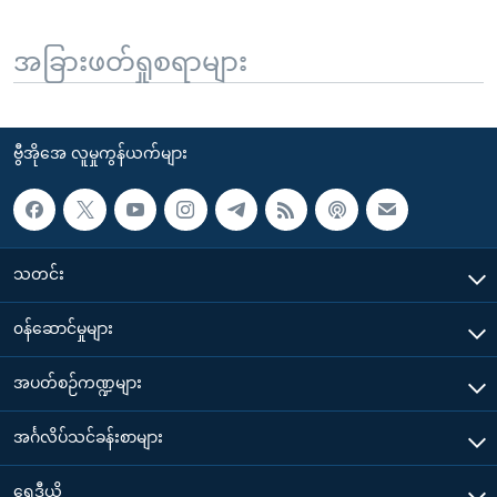
အခြားဖတ်ရှုစရာများ
ဗွီအိုအေ လူမှုကွန်ယက်များ
သတင်း
၀န်ဆောင်မှုများ
အပတ်စဉ်ကဏ္ဍများ
အင်္ဂလိပ်သင်ခန်းစာများ
ရေဒီယို