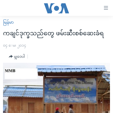
သုံး
ရ
လွယ်ကူ
မြန်မာ
မူလစာမျက်နှာ
စေ
ကချင်ဒုက္ခသည်တွေ ဖမ်းဆီးစစ်ဆေးခံရ
မြန်မာ
သည့်
ကမ္ဘာ့သတင်းများ
၀၄ ေမ၊ ၂၀၁၄
Link
ဗွီဒီယို
နိုင်ငံတကာ
မျှဝေပါ
များ
သတင်းလွတ်လပ်ခွင့်
အမေရိကန်
ပင်မ
ရပ်ဝန်းတခု လမ်းတခု အလွန်
တရုတ်
အကြောင်းအရာ
သို့
အင်္ဂလိပ်စာလေ့လာမယ်
အစ္စရေး-ပါလက်စတိုင်း
ကျော်
အပတ်စဉ်ကဏ္ဍများ
အမေရိကန်သုံးအီဒီယံ
ကြည့်
ရေဒီယိုနှင့်ရုပ်သံ အချက်အလက်များ
မကြေးမုံရဲ့ အင်္ဂလိပ်စာ
ရေဒီယို
ရန်
ပင်မ
ရေဒီယို/တီဗွီအစီအစဉ်
ရုပ်ရှင်ထဲက အင်္ဂလိပ်စာ
တီဗွီ