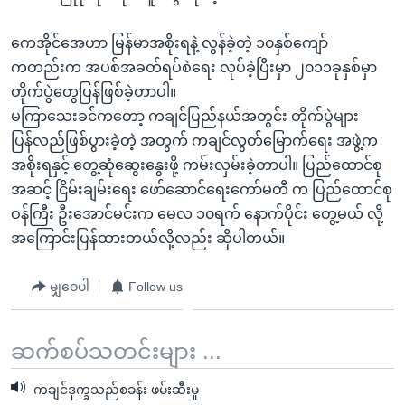
ကေအိုင်အေဟာ မြန်မာအစိုးရနဲ့ လွန်ခဲ့တဲ့ ၁၀နှစ်ကျော်
ကတည်းက အပစ်အခတ်ရပ်စဲရေး လုပ်ခဲ့ပြီးမှာ ၂၀၁၁ခုနှစ်မှာ
တိုက်ပွဲတွေပြန်ဖြစ်ခဲ့တာပါ။
မကြာသေးခင်ကတော့ ကချင်ပြည်နယ်အတွင်း တိုက်ပွဲများ
ပြန်လည်ဖြစ်ပွားခဲ့တဲ့ အတွက် ကချင်လွတ်မြောက်ရေး အဖွဲ့က
အစိုးရနှင့် တွေ့ဆုံဆွေးနွေးဖို့ ကမ်းလှမ်းခဲ့တာပါ။ ပြည်ထောင်စု
အဆင့် ငြိမ်းချမ်းရေး ဖော်ဆောင်ရေးကော်မတီ က ပြည်ထောင်စု
ဝန်ကြီး ဦးအောင်မင်းက မေလ ၁၀ရက် နောက်ပိုင်း တွေ့မယ် လို့
အကြောင်းပြန်ထားတယ်လို့လည်း ဆိုပါတယ်။
မျှဝေပါ
Follow us
ဆက်စပ်သတင်းများ ...
ကချင်ဒုက္ခသည်စခန်း ဖမ်းဆီးမှု