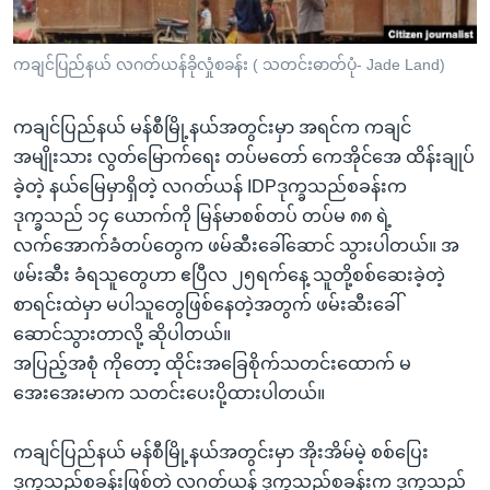
အ
သုတပဒေသာ အင်္ဂလိပ်စာ
ညွန်း
Learning English
ကချင်ပြည်နယ် လဂတ်ယန်ခိုလှုံစခန်း ( သတင်းဓာတ်ပုံ- Jade Land)
စာမျက်နှာ
သို့
ဗွီအိုအေ လူမှုကွန်ယက်များ
ကျော်
ကချင်ပြည်နယ် မန်စီမြို့နယ်အတွင်းမှာ အရင်က ကချင်
ကြည့်
အမျိုးသား လွတ်မြောက်ရေး တပ်မတော် ကေအိုင်အေ ထိန်းချုပ်
ရန်
ခဲ့တဲ့ နယ်မြေမှာရှိတဲ့ လဂတ်ယန် IDPဒုက္ခသည်စခန်းက
ဘာသာစကားများ
ရှာဖွေ
ဒုက္ခသည် ၁၄ ယောက်ကို မြန်မာစစ်တပ် တပ်မ ၈၈ ရဲ့
ရန်
လက်အောက်ခံတပ်တွေက ဖမ်ဆီးခေါ်ဆောင် သွားပါတယ်။ အ
နေရာ
ဖမ်းဆီး ခံရသူတွေဟာ ဧပြီလ ၂၅ရက်နေ့ သူတို့စစ်ဆေးခဲ့တဲ့
သို့
စာရင်းထဲမှာ မပါသူတွေဖြစ်နေတဲ့အတွက် ဖမ်းဆီးခေါ်
ကျော်
ဆောင်သွားတာလို့ ဆိုပါတယ်။
ရန်
အပြည့်အစုံ ကိုတော့ ထိုင်းအခြေစိုက်သတင်းထောက် မ
အေးအေးမာက သတင်းပေးပို့ထားပါတယ်။
ကချင်ပြည်နယ် မန်စီမြို့နယ်အတွင်းမှာ အိုးအိမ်မဲ့ စစ်ပြေး
ဒုက္ခသည်စခန်းဖြစ်တဲ့ လဂတ်ယန် ဒုက္ခသည်စခန်းက ဒုက္ခသည်