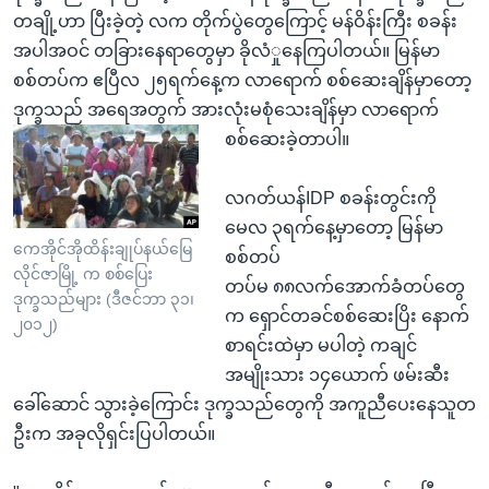
တချို့ဟာ ပြီးခဲ့တဲ့ လက တိုက်ပွဲတွေကြောင့် မန်ဝိန်းကြီး စခန်း
အပါအဝင် တခြားနေရာတွေမှာ ခိုလံှုနေကြပါတယ်။ မြန်မာ
စစ်တပ်က ဧပြီလ ၂၅ရက်နေ့က လာရောက် စစ်ဆေးချိန်မှာတော့
ဒုက္ခသည် အရေအတွက် အားလုံးမစုံသေးချိန်မှာ လာရောက်
စစ်ဆေးခဲ့တာပါ။
လဂတ်ယန်IDP စခန်းတွင်းကို
မေလ ၃ရက်နေ့မှာတော့ မြန်မာ
ကေအိုင်အိုထိန်းချုပ်နယ်မြေ
စစ်တပ်
လိုင်ဇာမြို့ က စစ်ပြေး
တပ်မ ၈၈လက်အောက်ခံတပ်တွေ
ဒုက္ခသည်များ (ဒီဇင်ဘာ ၃၁၊
က ရှောင်တခင်စစ်ဆေးပြိး နောက်
၂၀၁၂)
စာရင်းထဲမှာ မပါတဲ့ ကချင်
အမျိုးသား ၁၄ယောက် ဖမ်းဆီး
ခေါ်ဆောင် သွားခဲ့ကြောင်း ဒုက္ခသည်တွေကို အကူညီပေးနေသူတ
ဦးက အခုလိုရှင်းပြပါတယ်။