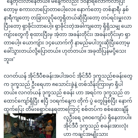
" နေ့တိုင်းလာနေတယ်။ မနေ့ကလည်း ၁၀နာရီလောက်လာပြီး
တော့မှ စကားလာပြောတာပေါ့လေ။ နောက်တော့ တစ်နာရီ၊ နှစ်
နာရီကျတော့ တခြားလူပိုတွေရှိတယ်ဆိုပြီးတော့ တပ်ရင်းမှူးလာ
ပြီးတော့ ရှာခိုင်းတာပေါ့။ ရှာခိုင်းတဲ့အခါကျတော့ ရှိရှိသမျှ ယော
ကျ်ားတွေကို စုထားပြီးမှ အဲ့တာ အခန်းတိုင်း၊ အခန်းတိုင်းမှာ ရှာ
တာပေါ့။ ယောကျ်ား ၁၄ယောက်ကို နာမည်မပါဘူးဆိုပြီးတော့မှ
ခေါ်သွားတယ်လို့ပြောတယ်။ ဟုတ်တယ်။ အခုထိပြန်မပို့သေး
ဘူး။"
လဂတ်ယန် အိုင်ဒီပီစခန်းအပါအဝင် အိုင်ဒီပီ ဒုက္ခသည်စခန်းတွေ
က ဒုက္ခသည် ဦးရေဟာ ၈သောင်းခွဲနဲ့ တစ်သိန်းကြားမှာ ရှိပါ
တယ်။ လဂတ်ယန် ဒုက္ခသည် စခန်း ဟာ အရင်က ဒုက္ခသည် တ
ထောင်ကျော်ရှိပြီး ဧပြီ ၁၀ရက်နေ့က တိုက် ပွဲ တွေဖြစ်ပြီး နောက်
ထွက်ပြေး တိမ်းရှောင်နေရတာကြောင့် စစ်တပ်က စစ်ဆေးချိန်
လူဦးရေ ၃၈၀ကျော်ပဲ ရှိနေတာပါ။
အိုင်ဒီပီ ဒုက္ခသည် စခန်းအားလုံး
ဟာ ကချင်အမျိုးသား