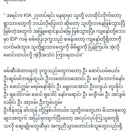
" အရင်က KIA ၂၇တပ်ရင်း နေရာမှာ သူတို့ လာထိုင်လိုက်တော့
ရွာသားတွေကို ဘယ်လိုပြောလဲ ဆိုတော့ သူတို့လာနေဖြစ်သွားပြီ
ဖြစ်တဲ့အတွက် အဖြူရောင်နယ်မြေ ဖြစ်သွားပြီ။ ကျနော်တို့ဘေး
မှာ IDP ကမ့် စစ်ပြေးဒုက္ခသည် စခန်းတော့ ကျနော်တို့ရှိတာကို
လက်မခံဘူး။ သူတို့ရွာသားတွေကို မိမိရွာကို ပြန်ကြပါ။ အဲ့လို
မောင်းတယ်လို့ အဲ့ဒီ့အသံပဲ ကြားရတယ်။"
ဖမ်ဆီးခံထားရတဲ့ ဒုက္ခသည်တွေကတော့ ဦး ဖောင်ယမ်ယော်၊
ဦးဆွမ်ခါဘရန်ထွယ်၊ ဦးလထော်လထောင်၊ ဦး မဂျီဘောက်နော်၊
ဦး ဖောင်ဂျွမ်၊ မရမ်နော်မိုင်၊ ဦး မရူလအောင်၊ ဦးဝဂျယ် တူးမိုင်၊
ဦး ရှဒေါင်ဂမ်၊ မောင် ရှဒေါင် နော်ဂရောင်၊ ဦး မဂျီဂမ်၊ ဦး အင်ခွမ်
လမိုင်၊ ဦး အာ့ဝမ်၊ ဦးကွမ်ဟွမ်၊
ဦးဇိန်ထုန် ခါးထုန် တို့ဖြစ်ပါတယ်။ သူတို့တတွေဟာ မိသားစုတွေ
များအတွက် အပြင်မှာထွက်ပြီးတော့ အလုပ်လုပ်ကြသူတွေရှိ
သလို ဆွေမျိုးတွေဆီမှာ အကူညီသွားတောင်းခံသူတွေလည်းရှိ