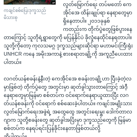
လွတ်မြောက်ရေး တပ်မတော် ကေ
ကချင်စစ်ပြေးဒုက္ခသည်
အိုင်အေ ထိန်းချုပ်ရာ နေရာတွေမှာ
မိသားစု
ရှိနေတာပါ။ ၂၀၁၁ခုနှစ်
ကတည်းက တိုက်ပွဲတွေဖြစ်ပွားနေ
တာကြောင့် သူတိုရဲ့ရွာတွေကို မပြန်နိုင်ပဲ ခိုလှုံနေထိုင်နေရတာပါ။
သူတို့ကိုတော့ ကုလသမဂ္ဂ ဒုက္ခသည်များဆိုင်ရာ မဟာမင်းကြီးရုံး
UNHCR ကနေ အမိုးအကာနဲ့ စားစရာတချို့ကို အကူညီပေးထား
ပါတယ်။
လဂတ်ယန်စခန်းနဲ့နီးတဲ့ ကေအိုင်အေ စခန်းတချို့ဟာ ပြီးခဲ့တဲ့လ
မှာဖြစ်တဲ့ တိုက်ပွဲတွေ အတွင်းမှာ ဆုတ်ခွါသွားတာကြောင့် အဲဒီ့
နေရာတွေမှာမြန်မာ စစ်တပ်က ဝင်ရောက်နေရာယူထားပြီး လဂ
တ်ယန်စခန်းကို ဝင်ရောက် စစ်ဆေးခဲ့ပါတယ်။ ကချင်အမျိုးသား
လွတ်မြောက်ရေးအဖွဲရဲ့ အထွေထွေ အတွင်းရေးမှူး ဒေါက်တာလ
ဂျာက သူတို့စခန်းတွေ ဆုတ်ခွါအပြိးမှာ ဒုက္ခသည်တွေကို မြန်မာ
စစ်တပ်က နေရပ်ရင်းပြန်ခိုင်းနေတာဖြစ်တယ်လို့
ဆိုပါတယ်။