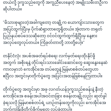
တယ်လို့ ဒုက္ခသည်တွေကို အကူညီပေးနေတဲ့ အမျိုးသမီးတဦးက
ဆိုပါတယ်။
"မိသားစုများတဲ့အခါကျတော့ တချို့က ယောကျ်ားသားတွေက
အပြင်ထွက်ပြီးမှ ပိုက်ဆံရှာတာတွေရှိတယ်။ အဲ့တာက တရုတ်
ပြည်နယ်စပ်ဒေသဆိုတော့ ဝင်ဝင်ထွက်ထွက်ရှိပြီးမှ နေ့စား
အလုပ်တွေလုပ်တယ်။ ကြံခုတ်တာတို့ ဘာတို့ပေါ့။"
တနိုင်ငံလုံး အပစ်အခတ်ရပ်စဲရေး လက်မှတ်ရေးထိုးနိုင်ဖို့
အတွက် အစိုးရနဲ့ တိုင်းရင်းသားခေါင်းဆောင်တွေ ဆွေးနွေးနေဆဲ
ကာလမှာဘဲ ကေအိုင်အေ တပ်တွေနဲ့ မြန်မာစစ်တပ်တွေဟာ
ဧပြီလ အတွင်းမှာတိုက်ပွဲတွေ အပြင်းအထန်ဖြစ်နေကြတာပါ။
တိုက်ပွဲတွေ အတွင်းမှာ အခု လဂတ်ယန်ဒုက္ခသည်စခန်းနဲ့ နီးတဲ့
ကေအိုင်အေ စခန်းအပါအဝင်တခြား စခန်းတချို့လည်း ဆုတ်ခွါ
ခဲ့ရသလို မြန်မာစစ်တပ်ရဲ့ ယာဉ်တန်းတွေကိုလည်း ကေအိုင်အေ
ဘက်ကခြုံခိုတိုက်ခိုက်မူတွေ လုပ်ခဲ့တာပါ။