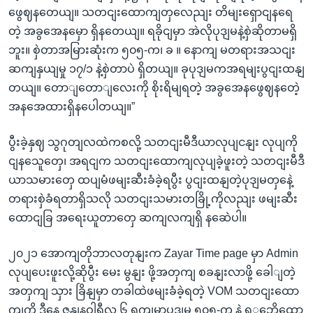
ဖွေဈနတေယျ။ သတငျးထောကျတှလေညျး တိမျးရှောငျနရေ
တဲ့ အခွအေနမှော ရှိနတေယျ။ ရခိုငျမှာ အဲလိုပုဒျမနဲ့စှဲဆိုတာမရှိ
ဘူး။ စှဲတာအမြားဆုံးက ၅၀၅-က၊ ခ ။ နောကျ မတရားအသငျး
ဆကျနှယျမှု ၁၇/၁ နဲ့စှဲတာပဲ ရှိတယျ။ ခုပုဒျမကအရမျးပွငျးထနျ
တယျ။ တောျတောျလေးကို စိုးရိမျရတဲ့ အခွအေနဖွေဈနတေဲ့
အနအေထားရှိနပေါတယျ။”
ပွီးခဲ့နှဈ သွဂုတျလထဲကစလို့ သတငျးမီဒီယာလုပျငနျး လုပျကို
ငျနသေူတှေ၊ အရငျက သတငျးထောကျလုပျခဲ့ဖူးတဲ့ သတငျးမီဒီ
ယာသမားတှေ ထပျမံဖမျးဆီးခံခဲ့ရပွီး ပွငျးထနျတဲ့ပုဒျမတှနေဲ့
တရားစှဲခံရတာရှိသလို သတငျးသမားတခြို့ကိုလညျး ဖမျးဆီး
ထောငျခြ အရေးယူတာတှေ ဆကျလကျရှိ နဆေဲပါ။
၂၀၂၁ အောကျတိုဘာလတုနျးက Zayar Time page မှာ Admin
လုပျပေးဖူးလို့ဆိုပွီး မေး မွနျး ဖို့အတှကျ စခနျးလာဖို့ ခေါျတဲ့
အတှကျ သှား ခြိနျမှာ တခါထဲဖမျးခံခဲ့ရတဲ့ VOM သတငျးထော
ကျကို ဒီနေ့ ဇနျနဝါရီလ ၆ ရကျမှာပုဒျမ ၅၀၅-က နဲ့ ရှှဘေိုထော