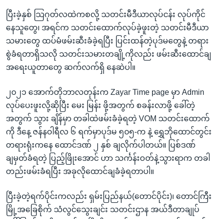
ပြီးခဲ့နှစ် သြဂုတ်လထဲကစလို့ သတင်းမီဒီယာလုပ်ငန်း လုပ်ကိုင်
နေသူတွေ၊ အရင်က သတင်းထောက်လုပ်ခဲ့ဖူးတဲ့ သတင်းမီဒီယာ
သမားတွေ ထပ်မံဖမ်းဆီးခံခဲ့ရပြီး ပြင်းထန်တဲ့ပုဒ်မတွေနဲ့ တရား
စွဲခံရတာရှိသလို သတင်းသမားတချို့ကိုလည်း ဖမ်းဆီးထောင်ချ
အရေးယူတာတွေ ဆက်လက်ရှိ နေဆဲပါ။
၂၀၂၁ အောက်တိုဘာလတုန်းက Zayar Time page မှာ Admin
လုပ်ပေးဖူးလို့ဆိုပြီး မေး မြန်း ဖို့အတွက် စခန်းလာဖို့ ခေါ်တဲ့
အတွက် သွား ချိန်မှာ တခါထဲဖမ်းခံခဲ့ရတဲ့ VOM သတင်းထောက်
ကို ဒီနေ့ ဇန်နဝါရီလ ၆ ရက်မှာပုဒ်မ ၅၀၅-က နဲ့ ရွှေဘိုထောင်တွင်း
တရားရုံးကနေ ထောင်ဒဏ် ၂ နှစ် ချလိုက်ပါတယ်။ ပြစ်ဒဏ်
ချမှတ်ခံရတဲ့ ပြည့်ဖြိုးအောင် ဟာ သင်္ကန်းဝတ်နဲ့သွားရာက တခါ
တည်းဖမ်းခံရပြီး အခုလိုထောင်ချခံခဲ့ရတာပါ။
ပြီးခဲ့တဲ့ရက်ပိုင်းကလည်း ရှမ်းပြည်နယ်(တောင်ပိုင်း)၊ တောင်ကြီး
မြို့အခြေစိုက် သံလွင်သွေးချင်း သတင်းဌာန အယ်ဒီတာချုပ်