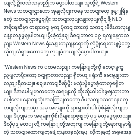
ယျလို့ ဦးဝဏ်ဏခှာညိုက ပွောပါတယျ။ သူတို့ရဲ့ Western
News သတငျးဌာနဟာ အှနျလိုငျးကနေ သတငျးတှေ ဖွန့ျခြိန
တေဲ့ သတငျးဌာနဖွဈပွီး သတငျးလုပျငနျးလုပျကိုငျဖို့ NLD
အစိုးရဆီမှာ တရားဝငျ မှတျပုံတငျထားတဲ့ သတငျးမီဒီယာလုပျ
ငနျးတခုဖွဈပါတယျ။ပွီးခဲ့တဲ့နှဈ ဒီဇငျဘာလ ၁၉ ရကျနေ့ကလ
ညျး Western News ရုံးခနျးတညျနရောကို လုံခွုံရေးတပျဖှဲ့တှေ့
လိုကျလံရှာဖှတောတှေ လုပျခဲ့တယျလို့ပွောပါတယျ။
“Western News က ပထမလညျး ကနြောျတို့ကို စောင့ျကွ
ည့ျလာပွီးတော့ ဝငျရှာတာလညျး ရှိတယျ။ ရုံးကို မေးမွနျးတာ
လညျးရှိတယျ။ စဈကောငျစီဆိုပွီး မသုံးဖို့ပွောခဲ့တာတှရှေိတ
ယျ။ ဒီအပေါျမှာကတော့ အရမျးကို ဆိုးဆိုးဝါးဝါးဖွဈသှားတာ
ပေါ့လေ။ နောကျဆုံးအခကြျကတော့ ဒီပလကျဝသတငျးတှေ
တငျလိုကျတာမှာ အခု အရမျးကို ရှားရှားပါးပါးပုံစံနဲ့စှဲလိုကျတ
ယျ။ ဒီပုဒျမက အရမျးကိုစိုးရိမျစရာဖွဈတဲ့ ပုဒျမတှဖွေဈတယျ။
ဒီလိုပုဒျမတပျ လို့ ကနြောျတို့အတှကျ ကနြောျတို့နောကျမှာရှိ
တဲ့ သတငျးထောကျတှနေဲ့ ဌာနတခုလုံးရပျ လိုကျရတဲ့ အခွအေန