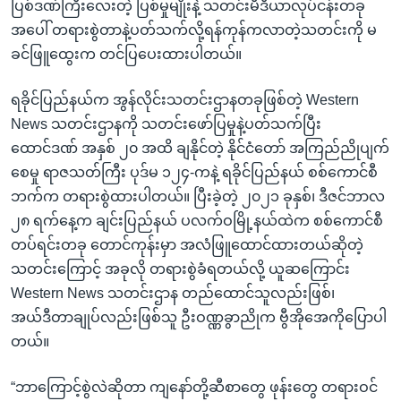
ပြစ်ဒဏ်ကြီးလေးတဲ့ ပြစ်မှုမျိုးနဲ့ သတင်းမီဒီယာလုပ်ငန်းတခု
အပေါ် တရားစွဲတာနဲ့ပတ်သက်လို့ရန်ကုန်ကလာတဲ့သတင်းကို မ
ခင်ဖြူထွေးက တင်ပြပေးထားပါတယ်။
ရခိုင်ပြည်နယ်က အွန်လိုင်းသတင်းဌာနတခုဖြစ်တဲ့ Western
News သတင်းဌာနကို သတင်းဖော်ပြမှုနဲ့ပတ်သက်ပြီး
ထောင်ဒဏ် အနှစ် ၂၀ အထိ ချနိုင်တဲ့ နိုင်ငံတော် အကြည်ညိုပျက်
စေမှု ရာဇသတ်ကြီး ပုဒ်မ ၁၂၄-ကနဲ့ ရခိုင်ပြည်နယ် စစ်ကောင်စီ
ဘက်က တရားစွဲထားပါတယ်။ ပြီးခဲ့တဲ့ ၂၀၂၁ ခုနှစ်၊ ဒီဇင်ဘာလ
၂၈ ရက်နေ့က ချင်းပြည်နယ် ပလက်ဝမြို့နယ်ထဲက စစ်ကောင်စီ
တပ်ရင်းတခု တောင်ကုန်းမှာ အလံဖြူထောင်ထားတယ်ဆိုတဲ့
သတင်းကြောင့် အခုလို တရားစွဲခံရတယ်လို့ ယူဆကြောင်း
Western News သတင်းဌာန တည်ထောင်သူလည်းဖြစ်၊
အယ်ဒီတာချုပ်လည်းဖြစ်သူ ဦးဝဏ္ဏခွာညိုက ဗွီအိုအေကိုပြောပါ
တယ်။
“ဘာကြောင့်စွဲလဲဆိုတာ ကျနော်တို့ဆီစာတွေ ဖုန်းတွေ တရားဝင်