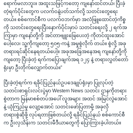
ရောက်မလာဘူး။ အထူးသဖြင့်ကတော့ ကျနော်ထင်တယ်၊ ပြီးခဲ့
တဲ့ရက်ပိုင်းတွေက ပလက်ဝနဲ့ပတ်သက်လို့ သတင်းတွေရေး
တယ်။ စစ်ကောင်စီက ပလက်ဝဘက်မှာ အလံဖြူထောင်တဲ့ကိစ္စ
ကို သတင်းတွေရေးပြီးနောက်ပိုင်းမှာပဲ သတင်းရေးလို့ ၂ ရက်အ
ကြာမှာ ကျနော်တို့ကို အင်တာဗျူးဖြေပေးတဲ့ ကိုတင်ထူးအောင်
ပေါ့လေ၊ သူ့ကိုကျတော့ ၅၀၅-ကနဲ့ အမှုစွဲလိုက် တယ်။ စွဲလို့ အခု
တရားရင်ဆိုင်နေရတယ်ပေါ့။ အခုအခြေအနေအရ ကျနော်တို့ကို
ကျတော့ ပြီးခဲ့တဲ့ ရက်ကပြောချက်အရ ၁၂၄ နဲ့ တရားလွှတ်တော်
ရုံးမှာ ဦးတိုက်လျှောက်တယ်။”
ပြီးခဲ့တဲ့ရက်က ရခိုင်ပြည်နယ်ဥပဒေချုပ်ရုံးမှာ ပြုလုပ်တဲ့
သတင်းစာရှင်းလင်းပွဲမှာ Western News သတင်း ဌာနကိုတရား
စွဲတာက မြန်မာစစ်တပ်အပေါ် လူအများ အထင် အမြင်လွဲအောင်
နဲ့ ယုံကြည်မှု လျော့အောင် သတင်းဖော်ပြတာမို့ အခုလို
တရားစွဲဆိုဖို့ လုပ်ရတာဖြစ်တယ်လို့ ရခိုင်ပြည်နယ် စစ်ကောင်စီ
က ဦးလှသိန်းက သတင်းမီဒီယာတွေကို ပြောကြားခဲ့ပါတယ်။