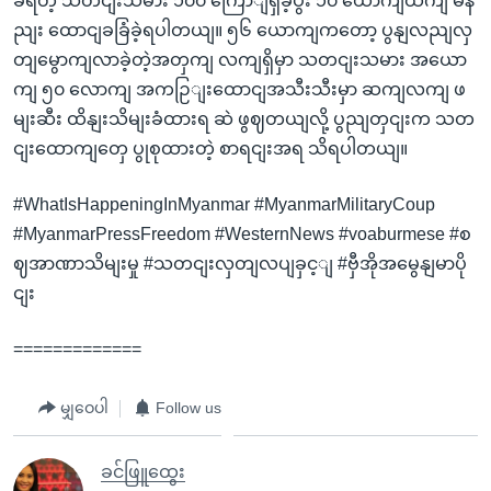
ခံရတဲ့ သတငျးသမား ၁၀၀ ကြောျရှိခဲ့ပွီး ၁၀ ယောကျထကျ မန
ညျး ထောငျခခြံခဲ့ရပါတယျ။ ၅၆ ယောကျကတော့ ပွနျလညျလှ
တျမွောကျလာခဲ့တဲ့အတှကျ လကျရှိမှာ သတငျးသမား အယော
ကျ ၅၀ လောကျ အကဉြျးထောငျအသီးသီးမှာ ဆကျလကျ ဖ
မျးဆီး ထိနျးသိမျးခံထားရ ဆဲ ဖွဈတယျလို့ ပွညျတှငျးက သတ
ငျးထောကျတှေ ပွုစုထားတဲ့ စာရငျးအရ သိရပါတယျ။
#WhatIsHappeningInMyanmar #MyanmarMilitaryCoup
#MyanmarPressFreedom #WesternNews #voaburmese #စ
ဈအာဏာသိမျးမှု #သတငျးလှတျလပျခှင့ျ #ဗှီအိုအမွေနျမာပို
ငျး
=============
မျှဝေပါ
Follow us
ခင်ဖြူထွေး