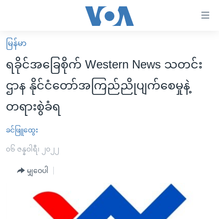
သုံး
ရ
လွယ်ကူ
မြန်မာ
မူလစာမျက်နှာ
စေ
ရခိုင်အခြေစိုက် Western News သတင်း
မြန်မာ
သည့်
ဌာန နိုင်ငံတော်အကြည်ညိုပျက်စေမှုနဲ့
ကမ္ဘာ့သတင်းများ
Link
တရားစွဲခံရ
ဗွီဒီယို
နိုင်ငံတကာ
များ
သတင်းလွတ်လပ်ခွင့်
အမေရိကန်
ပင်မ
ခင်ဖြူထွေး
ရပ်ဝန်းတခု လမ်းတခု အလွန်
တရုတ်
အကြောင်းအရာ
၀၆ ဇန္နဝါရီ၊ ၂၀၂၂
သို့
အင်္ဂလိပ်စာလေ့လာမယ်
အစ္စရေး-ပါလက်စတိုင်း
ကျော်
မျှဝေပါ
အပတ်စဉ်ကဏ္ဍများ
အမေရိကန်သုံးအီဒီယံ
ကြည့်
ရေဒီယိုနှင့်ရုပ်သံ အချက်အလက်များ
မကြေးမုံရဲ့ အင်္ဂလိပ်စာ
ရေဒီယို
ရန်
ပင်မ
ရေဒီယို/တီဗွီအစီအစဉ်
ရုပ်ရှင်ထဲက အင်္ဂလိပ်စာ
တီဗွီ