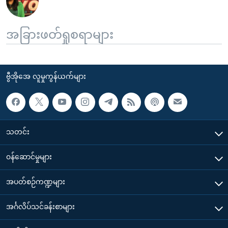
အခြားဖတ်ရှုစရာများ
ဗွီအိုအေ လူမှုကွန်ယက်များ
သတင်း
၀န်ဆောင်မှုများ
အပတ်စဉ်ကဏ္ဍများ
အင်္ဂလိပ်သင်ခန်းစာများ