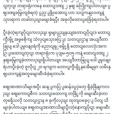
ငျတှငျး တရားရုံးကနေ ထောငျဒဏျ ၂ နှဈ ခလြိုကျပါတယျ။ ပွ
ဈဒဏျခမြှတျခံရတဲ့ ပွည့ျဖွိုးအောငျ ဟာ သငျ်ကနျးဝတျနဲ့
သှားရာက တခါတညျးဖမျးခံရပွီး အခုလိုထောငျခခြံခဲ့ရတာပါ။
ပွီးခဲ့တဲ့ရကျပိုငျးကလညျး ရှမျးပွညျနယျ(တောငျပိုငျး)၊ တောငျ
ကွီးမွို့အခွစေိုကျ သံလှငျသှေးခငြျး သတငျးဌာန အယျဒီတာ
ခြုပျ ဒေါျမွဝနျးရံကို ညောငျရှှမွေို့ရှိ တောငျလေးလုံးအက
ဉြျးထောငျတှငျး တရားရုံးက ပုဒျမ-၅၀၅-ကနဲ့ ထောငျဒဏျ ၂
နှဈခမြှတျခဲ့တာလညျးရှိပါတယျ။ အယျဒီတာခြုပျ ဒေါျမွဝနျး
ရံဟာပွီးခဲ့တဲ့ ဇူလိုငျ ၂၀ ရကျက တောငျကွီးမွို့နအေိမျမှာ သမီးနှ
ဈယာကျနဲ့အတူဖမျးဆီးခံခဲ့ရတာပါ။
စဈအာဏာသိမျးအပွီး ဆန့ျကငြျဆန်ဒပွပှဲတှေ ရှိခဲ့ခြိနျကလ
ညျး စဈကောငျစီက သတငျးထောကျ တခြို့ကို ဖမျးဆီးခဲ့တာ
တှရှေိသလို သတငျးဌာန ၈ ခုကိုလညျး ထုတျဝခှေင့ျ ပိတျ သိ
မျးခဲ့ပါတယျ။ စဈတပျအာဏာသိမျးပွီးတဲ့နောကျပိုငျး ဖမျးဆီး