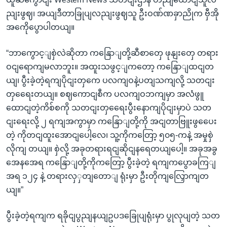
ညျးဖွဈ၊ အယျဒီတာခြုပျလညျးဖွဈသူ ဦးဝဏ်ဏခှာညိုက ဗှီအို
အကေိုပွောပါတယျ။
“ဘာကွောင့ျစှဲလဲဆိုတာ ကနြောျတို့ဆီစာတှေ ဖုနျးတှေ တရား
ဝငျရောကျမလာဘူး။ အထူးသဖွင့ျကတော့ ကနြောျထငျတ
ယျ၊ ပွီးခဲ့တဲ့ရကျပိုငျးတှကေ ပလကျဝနဲ့ပတျသကျလို့ သတငျး
တှရေေးတယျ။ စဈကောငျစီက ပလကျဝဘကျမှာ အလံဖွူ
ထောငျတဲ့ကိစ်စကို သတငျးတှရေေးပွီးနောကျပိုငျးမှာပဲ သတ
ငျးရေးလို့ ၂ ရကျအကွာမှာ ကနြောျတို့ကို အငျတာဗြူးဖွပေေး
တဲ့ ကိုတငျထူးအောငျပေါ့လေ၊ သူ့ကိုကတြော့ ၅၀၅-ကနဲ့ အမှုစှဲ
လိုကျ တယျ။ စှဲလို့ အခုတရားရငျဆိုငျနရေတယျပေါ့။ အခုအခွ
အေနအေရ ကနြောျတို့ကိုကတြော့ ပွီးခဲ့တဲ့ ရကျကပွောခကြျ
အရ ၁၂၄ နဲ့ တရားလှှတျတောျ ရုံးမှာ ဦးတိုကျလြှောကျတ
ယျ။”
ပွီးခဲ့တဲ့ရကျက ရခိုငျပွညျနယျဥပဒခြေုပျရုံးမှာ ပွုလုပျတဲ့ သတ