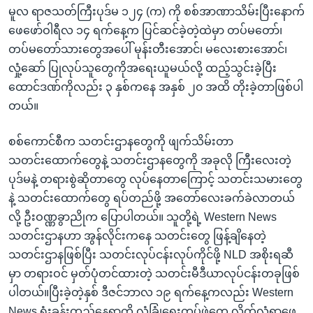
မူလ ရာဇသတ်ကြီးပုဒ်မ ၁၂၄ (က) ကို စစ်အာဏာသိမ်းပြီးနောက်
ဖေဖော်ဝါရီလ ၁၄ ရက်နေ့က ပြင်ဆင်ခဲ့တဲ့ထဲမှာ တပ်မတော်၊
တပ်မတော်သားတွေအပေါ် မုန်းတီးအောင်၊ မလေးစားအောင်၊
လှုံ့ဆော် ပြုလုပ်သူတွေကိုအရေးယူမယ်လို့ ထည့်သွင်းခဲ့ပြီး
ထောင်ဒဏ်ကိုလည်း ၃ နှစ်ကနေ အနှစ် ၂၀ အထိ တိုးခဲ့တာဖြစ်ပါ
တယ်။
စစ်ကောင်စီက သတင်းဌာနတွေကို ဖျက်သိမ်းတာ
သတင်းထောက်တွေနဲ့ သတင်းဌာနတွေကို အခုလို ကြီးလေးတဲ့
ပုဒ်မနဲ့ တရားစွဲဆိုတာတွေ လုပ်နေတာကြောင့် သတင်းသမားတွေ
နဲ့ သတင်းထောက်တွေ ရပ်တည်ဖို့ အတော်လေးခက်ခဲလာတယ်
လို့ ဦးဝဏ္ဏခွာညိုက ပြောပါတယ်။ သူတို့ရဲ့ Western News
သတင်းဌာနဟာ အွန်လိုင်းကနေ သတင်းတွေ ဖြန့်ချိနေတဲ့
သတင်းဌာနဖြစ်ပြီး သတင်းလုပ်ငန်းလုပ်ကိုင်ဖို့ NLD အစိုးရဆီ
မှာ တရားဝင် မှတ်ပုံတင်ထားတဲ့ သတင်းမီဒီယာလုပ်ငန်းတခုဖြစ်
ပါတယ်။ပြီးခဲ့တဲ့နှစ် ဒီဇင်ဘာလ ၁၉ ရက်နေ့ကလည်း Western
News ရုံးခန်းတည်နေရာကို လုံခြုံရေးတပ်ဖွဲ့တွေ့ လိုက်လံရှာဖွေ