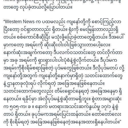
တာတွေ လုပ်ခဲ့တယ်လို့ပြောပါတယ်။
“Western News က ပထမလည်း ကျနော်တို့ကို စောင့်ကြည့်လာ
ပြီးတော့ ဝင်ရှာတာလည်း ရှိတယ်။ ရုံးကို မေးမြန်းတာလည်းရှိ
တယ်။ စစ်ကောင်စီဆိုပြီး မသုံးဖို့ပြောခဲ့တာတွေရှိတယ်။ ဒီအပေါ်
မှာကတော့ အရမ်းကို ဆိုးဆိုးဝါးဝါးဖြစ်သွားတာပေါ့လေ။
နောက်ဆုံးအချက်ကတော့ ဒီပလက်ဝသတင်းတွေ တင်လိုက်တာ
မှာ အခု အရမ်းကို ရှားရှားပါးပါးပုံစံနဲ့စွဲလိုက်တယ်။ ဒီပုဒ်မက
အရမ်းကိုစိုးရိမ်စရာဖြစ်တဲ့ ပုဒ်မတွေဖြစ်တယ်။ ဒီလိုပုဒ်မတပ် လို့
ကျနော်တို့အတွက် ကျနော်တို့နောက်မှာရှိတဲ့ သတင်းထောက်တွေ
နဲ့ ဌာနတခုလုံးရပ် လိုက်ရတဲ့ အခြေအနေဖြစ်နေတယ်။
သတင်းထောက်တွေလည်း တိမ်းရှောင်နေရတဲ့ အခြေအနေမှာ ရှိ
နေတယ်။ ရခိုင်မှာ အဲလိုပုဒ်မနဲ့စွဲဆိုတာမရှိဘူး။ စွဲတာအများဆုံး
က ၅၀၅-က၊ ခ ။ နောက် မတရားအသင်းဆက်နွယ်မှု ၁၇/၁ နဲ့စွဲ
တာပဲ ရှိတယ်။ ခုပုဒ်မကအရမ်းပြင်းထန်တယ်။ တော်တော်လေး
ကို စိုးရိမ်ရတဲ့ အခြေအနေဖြစ်နေတဲ့အနေအထားရှိနေပါတယ်။”