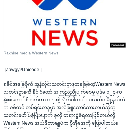
အ
သုတပဒေသာ အင်္ဂလိပ်စာ
ညွန်း
Learning English
စာမျက်နှာ
သို့
ဗွီအိုအေ လူမှုကွန်ယက်များ
ကျော်
ကြည့်
ရန်
ဘာသာစကားများ
Rakhine media Western News
ရှာဖွေ
ရန်
[[Zawgyi/Unicode]]
နေရာ
သို့
ရခိုင်အခြေစိုက် အွန်လိုင်းသတင်းဌာနတခုဖြစ်တဲ့Western News
ကျော်
သတင်းဌာနကို နိုင် ငံတော် အကြည်ညိုပျက်စေမှု ပုဒ်မ ၁၂၄-က
ရန်
နဲ့စစ်ကောင်စီဘက်က တရားစွဲလိုက်ပါတယ်။ ပလက်ဝမြို့နယ်ထဲ
က စစ်တပ် တပ်ရင်းတခုမှာ အလံဖြူထောင်ထားတယ်ဆိုတဲ့
သတင်းဖော်ပြခဲ့ပြီးနောက် ခုလို တရားစွဲခံရတာဖြစ်တယ်လို့
Western News အယ်ဒီတာချုပ်က ဗွီအိုအေကို ပြောပါတယ်။