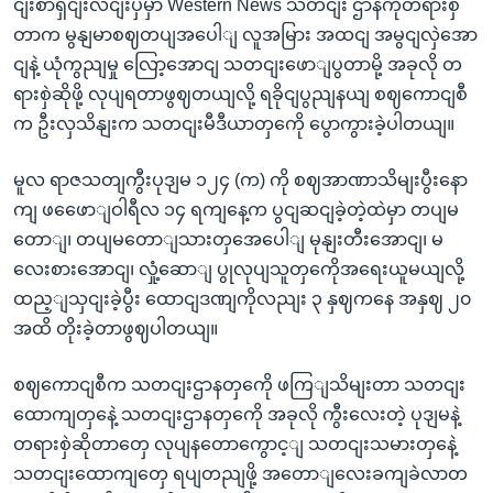
ငျးစာရှငျးလငျးပှဲမှာ Western News သတငျး ဌာနကိုတရားစှဲ
တာက မွနျမာစဈတပျအပေါျ လူအမြား အထငျ အမွငျလှဲအော
ငျနဲ့ ယုံကွညျမှု လြော့အောငျ သတငျးဖောျပွတာမို့ အခုလို တ
ရားစှဲဆိုဖို့ လုပျရတာဖွဈတယျလို့ ရခိုငျပွညျနယျ စဈကောငျစီ
က ဦးလှသိနျးက သတငျးမီဒီယာတှကေို ပွောကွားခဲ့ပါတယျ။
မူလ ရာဇသတျကွီးပုဒျမ ၁၂၄ (က) ကို စဈအာဏာသိမျးပွီးနော
ကျ ဖဖေောျဝါရီလ ၁၄ ရကျနေ့က ပွငျဆငျခဲ့တဲ့ထဲမှာ တပျမ
တောျ၊ တပျမတောျသားတှအေပေါျ မုနျးတီးအောငျ၊ မ
လေးစားအောငျ၊ လှုံ့ဆောျ ပွုလုပျသူတှကေိုအရေးယူမယျလို့
ထည့ျသှငျးခဲ့ပွီး ထောငျဒဏျကိုလညျး ၃ နှဈကနေ အနှဈ ၂၀
အထိ တိုးခဲ့တာဖွဈပါတယျ။
စဈကောငျစီက သတငျးဌာနတှကေို ဖကြျသိမျးတာ သတငျး
ထောကျတှနေဲ့ သတငျးဌာနတှကေို အခုလို ကွီးလေးတဲ့ ပုဒျမနဲ့
တရားစှဲဆိုတာတှေ လုပျနတောကွောင့ျ သတငျးသမားတှနေဲ့
သတငျးထောကျတှေ ရပျတညျဖို့ အတောျလေးခကျခဲလာတ