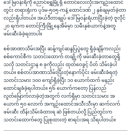
ဒေါ်မြဝန်းရံကို ညောင်ရွှေမြို့ရှိ တောင်လေးလုံးအကျဉ်းထောင်
တွင်း တရားရုံးက ပုဒ်မ-၅၀၅-ကနဲ့ ထောင်ဒဏ် ၂ နှစ်ချမှတ်ခဲ့တာ
လည်းရှိပါတယ်။ အယ်ဒီတာချုပ် ဒေါ်မြဝန်းရံဟာပြီးခဲ့တဲ့ ဇူလိုင်
၂၀ ရက်က တောင်ကြီးမြို့နေအိမ်မှာ သမီးနှစ်ယာက်နဲ့အတူ
ဖမ်းဆီးခံခဲ့ရတာပါ။
စစ်အာဏာသိမ်းအပြီး ဆန့်ကျင်ဆန္ဒပြပွဲတွေ ရှိခဲ့ချိန်ကလည်း
စစ်ကောင်စီက သတင်းထောက် တချို့ကို ဖမ်းဆီးခဲ့တာတွေရှိ
သလို သတင်းဌာန ၈ ခုကိုလည်း ထုတ်ဝေခွင့် ပိတ် သိမ်းခဲ့ပါ
တယ်။ စစ်တပ်အာဏာသိမ်းပြီးတဲ့နောက်ပိုင်း ဖမ်းဆီးခံရတဲ့
သတင်းသမား ၁၀၀ ကျော်ရှိခဲ့ပြီး ၁၀ ယောက်ထက် မနည်း
ထောင်ချခံခဲ့ရပါတယ်။ ၅၆ ယောက်ကတော့ ပြန်လည်
လွတ်မြောက်လာခဲ့တဲ့အတွက် လက်ရှိမှာ သတင်းသမား အ
ယောက် ၅၀ လောက် အကျဉ်းထောင်အသီးသီးမှာ ဆက်လက်
ဖမ်းဆီး ထိန်းသိမ်းခံထားရ ဆဲ ဖြစ်တယ်လို့ ပြည်တွင်းက
သတင်းထောက်တွေ ပြုစုထားတဲ့ စာရင်းအရ သိရပါတယ်။