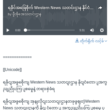
ရခိုင်အခြေစိုက် Western News သတင်းဌာန နိုင်ငံတော်အကြည်ညိုပျက်စေမှုနဲ့ တရားစွဲခံရ
by
ဗွီအိုအေသတင်းဌာန
No media source currently available
0:00
5:31
တိုက်ရိုက် လင့်ခ်
=============
[[Unicode]]
ရခိုငျအခွစေိုကျ Western News သတငျးဌာန နိုငျငံတောျအကွ
ညျညိုပကြျစမှေုနဲ့ တရားစှဲခံရ
ရခိုငျအခွစေိုကျ အှနျလိုငျးသတငျးဌာနတခုဖွဈတဲ့Western
News သတငျးဌာနကို နိုငျ ငံတောျ အကွညျညိုပကြျစမှေု ပု