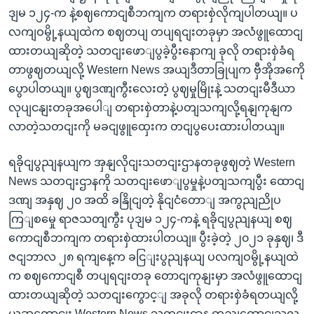
ဒျမ ၁၂၄-က နဲ့စဈကောငျစီဘကျက တရားစှဲလိုကျပါတယျ။ ပ
လကျဝမွို့နယျထဲက စဈတပျ တပျရငျးတခုမှာ အလံဖွူထောငျ
ထားတယျဆိုတဲ့ သတငျးဖောျပွခဲ့ပွီးနောကျ ခုလို တရားစှဲခံရ
တာဖွဈတယျလို့ Western News အယျဒီတာခြုပျက ဗှီအိုအကေို
ပွောပါတယျ။ ပွဈဒဏျကွီးလေးတဲ့ ပွဈမှုမြိုးနဲ့ သတငျးမီဒီယာ
လုပျငနျးတခုအပေါျ တရားစှဲတာနဲ့ပတျသကျလို့ရနျကုနျက
လာတဲ့သတငျးကို မခငျဖွူထှေးက တငျပွပေးထားပါတယျ။
ရခိုငျပွညျနယျက အှနျလိုငျးသတငျးဌာနတခုဖွဈတဲ့ Western
News သတငျးဌာနကို သတငျးဖောျပွမှုနဲ့ပတျသကျပွီး ထောငျ
ဒဏျ အနှဈ ၂၀ အထိ ခနြိုငျတဲ့ နိုငျငံတောျ အကွညျညိုပ
ကြျစမှေု ရာဇသတျကွီး ပုဒျမ ၁၂၄-ကနဲ့ ရခိုငျပွညျနယျ စဈ
ကောငျစီဘကျက တရားစှဲထားပါတယျ။ ပွီးခဲ့တဲ့ ၂၀၂၁ ခုနှဈ၊ ဒီ
ဇငျဘာလ ၂၈ ရကျနေ့က ခငြျးပွညျနယျ ပလကျဝမွို့နယျထဲ
က စဈကောငျစီ တပျရငျးတခု တောငျကုနျးမှာ အလံဖွူထောငျ
ထားတယျဆိုတဲ့ သတငျးကွောင့ျ အခုလို တရားစှဲခံရတယျလို့
ယူဆကွောငျး Western News သတငျးဌာန တညျထောငျသူလ