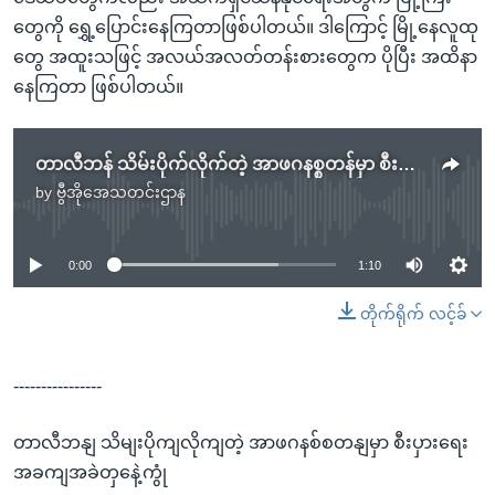
တွေကို ရွှေ့ပြောင်းနေကြတာဖြစ်ပါတယ်။ ဒါကြောင့် မြို့နေလူထု
တွေ အထူးသဖြင့် အလယ်အလတ်တန်းစားတွေက ပိုပြီး အထိနာ
နေကြတာ ဖြစ်ပါတယ်။
တာလီဘန် သိမ်းပိုက်လိုက်တဲ့ အာဖဂနစ္စတန်မှာ စီးပွားရေးအခက်အခဲတွေနဲ့ကြုံ
by
ဗွီအိုအေသတင်းဌာန
No media source currently available
0:00
1:10
တိုက်ရိုက် လင့်ခ်
----------------
တာလီဘနျ သိမျးပိုကျလိုကျတဲ့ အာဖဂနစ်စတနျမှာ စီးပှားရေး
အခကျအခဲတှနေဲ့ကွုံ