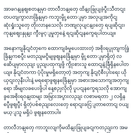
အာဖဂနျနဈစတနျမှာ တာလီဘနျတှေ ထိနျးခြုပျခဲ့ပွီးသီတငျး
တပတျကွာလာခြိနျမှာ ကဘူးမွို့တောျမှာ အလုပျအကိုငျ
ဆုံးရှုံးသူတှေ တိုးလာနသေလို၊ ဘဏျလုပျငနျးတှေ ရပျဆိုငျး၊
ကုနျဈေးနှုနျး ကွီးမွင့ျမှုတှနေဲ့ ရငျဆိုငျနကွေရပါတယျ။
အနောကျနိုငျငံတှကေ ထောကျခံမှုပေးထားတဲ့ အစိုးရပွုတျကခြဲ့
ခြိနျကစပွီး မတညျမငွိမျဖွဈနခြေိနျမှာ မွို့တောျမှာရှိတဲ့ လ
ဆေိပျမှာလညျး ပွညျပထှကျဖို့ ကွိုးစားသူ ထောငျနဲ့ခြီရှိနပေါတ
ယျ။ နိုငျငံတကာ ပံ့ပိုးမှုမရှိတော့တဲ့ အတှကျ နိုငျငံ့စီးပှါးရေး ယို
ယှငျးလုနီးပါးနဲ့ မရရောဖွဈနခြေိနျမှာ အစားအသောကျအတှကျ
ရော အိမျလခပေးဖို့ပါ နေ့စဉျလိုလို ပူပငျနကွေရသလို အောကျ
ခွအေစိုးရဝနျထမျး အမြားအပွားလညျး လစာမရတာ ၂ လရှိန
ပွေီဖွဈပွီး ရှိတဲ့ပစ်စညျးလေးတှေ ရောငျးခငြျတာတောငျ ဝယျ
မယ့ျသူ မရှိပဲ ဖွဈနတောပါ။
တာလီဘနျတှေ ကာဘူးလျကိုမထိနျးခြုပျခငျကတညျးက အမ