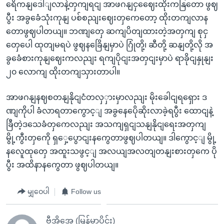
ရေိကနျဒေါျလာနဲ့တှကျရငျ အာဖဂနျငှဈေေးထိုးကနြတော ဖွဈ
ပွီး အခွခေံသုံးကုနျ ပစ်စညျးဈေးတှကေတော့ ထိုးတကျလာန
တောဖွဈပါတယျ။ ဘဏျတှေ ဆကျပိတျထားတဲ့အတှကျ စုငှ
တှေပေါ ထုတျမရပဲ ဖွဈနခြေိနျမှာပဲ ဂြုံတို့၊ ဆီတို့ ဆနျတို့လို အ
ခွခေံစားကုနျဈေးကလညျး ရကျပိုငျးအတှငျးမှာပဲ ရာခိုငျနှုနျး
၂၀ လောကျ ထိုးတကျသှားတာပါ။
အာဖဂနျနဈစတနျနိုငျငံတလှှားမှာလညျး မိုးခေါငျရရှေား ဒ
ဏျကိုပါ ခံလာရတာကွောင့ျ အခွနေပေိုဆိုးလာခဲ့ရပွီး ထောငျနဲ့
ခြီတဲ့ဒသေခံတှကေလညျး အသကျရှငျသနျနိုငျရေးအတှကျ
မွို့ကွီးတှကေို ရှှေ့ပွောငျးနကွေတာဖွဈပါတယျ။ ဒါကွောင့ျ မွို့
နလေူထုတှေ အထူးသဖွင့ျ အလယျအလတျတနျးစားတှကေ ပို
ပွီး အထိနာနကွေတာ ဖွဈပါတယျ။
မျှဝေပါ
Follow us
ဗွီအိုအေ (မြန်မာပိုင်း)