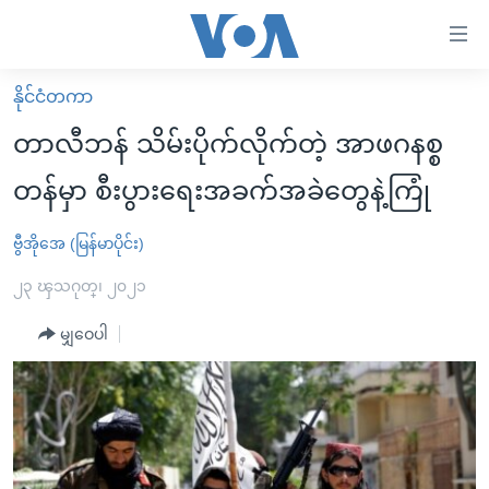
သုံး
ရ
လွယ်ကူ
နိုင်ငံတကာ
မူလစာမျက်နှာ
စေ
တာလီဘန် သိမ်းပိုက်လိုက်တဲ့ အာဖဂနစ္စ
မြန်မာ
သည့်
တန်မှာ စီးပွားရေးအခက်အခဲတွေနဲ့ကြုံ
ကမ္ဘာ့သတင်းများ
Link
ဗွီဒီယို
နိုင်ငံတကာ
ဗွီအိုအေ (မြန်မာပိုင်း)
များ
သတင်းလွတ်လပ်ခွင့်
အမေရိကန်
၂၃ ၾသဂုတ္၊ ၂၀၂၁
ပင်မ
ရပ်ဝန်းတခု လမ်းတခု အလွန်
တရုတ်
အကြောင်းအရာ
မျှဝေပါ
သို့
အင်္ဂလိပ်စာလေ့လာမယ်
အစ္စရေး-ပါလက်စတိုင်း
ကျော်
အပတ်စဉ်ကဏ္ဍများ
အမေရိကန်သုံးအီဒီယံ
ကြည့်
ရေဒီယိုနှင့်ရုပ်သံ အချက်အလက်များ
မကြေးမုံရဲ့ အင်္ဂလိပ်စာ
ရေဒီယို
ရန်
ပင်မ
ရေဒီယို/တီဗွီအစီအစဉ်
ရုပ်ရှင်ထဲက အင်္ဂလိပ်စာ
တီဗွီ