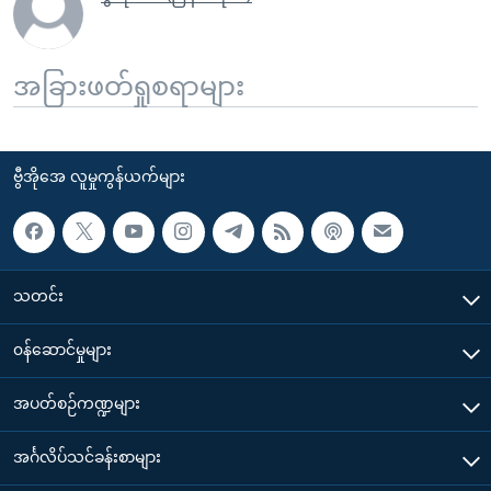
အခြားဖတ်ရှုစရာများ
ဗွီအိုအေ လူမှုကွန်ယက်များ
သတင်း
၀န်ဆောင်မှုများ
အပတ်စဉ်ကဏ္ဍများ
အင်္ဂလိပ်သင်ခန်းစာများ