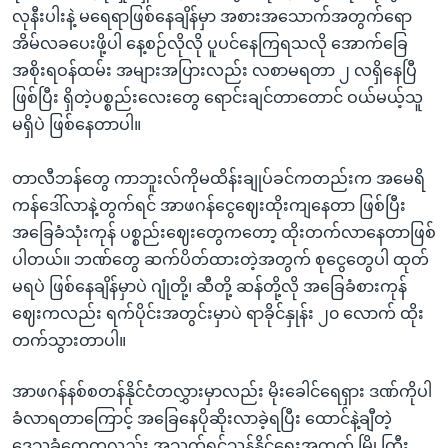
လုနီးပါးနဲ့ မရေရာဖြစ်နေချိန်မှာ အစားအသောက်အတွက်ရော
အိမ်လခပေးဖို့ပါ နေ့စဉ်လိုလို ပူပင်နေကြရသလို အောက်ခြေ
အစိုးရဝန်ထမ်း အများအပြားလည်း လစာမရတာ ၂ လရှိနေပြီ
ဖြစ်ပြီး ရှိတဲ့ပစ္စည်းလေးတွေ ရောင်းချင်တာတောင် ဝယ်မယ့်သူ
မရှိပဲ ဖြစ်နေတာပါ။
တာလီဘန်တွေ ကာဘူးလ်ကိုမထိန်းချုပ်ခင်ကတည်းက အမေရိ
ကန်ဒေါ်လာနဲ့တွက်ရင် အာဖဂန်ငွေဈေးထိုးကျနေတာ ဖြစ်ပြီး
အခြေခံသုံးကုန် ပစ္စည်းဈေးတွေကတော့ ထိုးတက်လာနေတာဖြစ်
ပါတယ်။ ဘဏ်တွေ ဆက်ပိတ်ထားတဲ့အတွက် စုငွေတွေပါ ထုတ်
မရပဲ ဖြစ်နေချိန်မှာပဲ ဂျုံတို့၊ ဆီတို့ ဆန်တို့လို အခြေခံစားကုန်
ဈေးကလည်း ရက်ပိုင်းအတွင်းမှာပဲ ရာခိုင်နှုန်း ၂၀ လောက် ထိုး
တက်သွားတာပါ။
အာဖဂန်နစ်စတန်နိုင်ငံတလွှားမှာလည်း မိုးခေါင်ရေရှား ဒဏ်ကိုပါ
ခံလာရတာကြောင့် အခြေနေပိုဆိုးလာခဲ့ရပြီး ထောင်နဲ့ချီတဲ့
ဒေသခံတွေကလည်း အသက်ရှင်သန်နိုင်ရေးအတွက် မြို့ကြီး