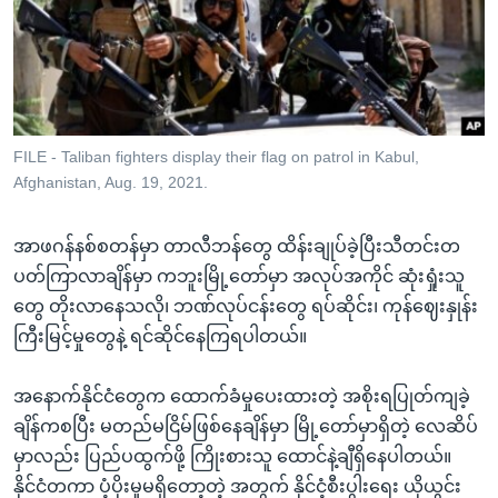
အ
သုတပဒေသာ အင်္ဂလိပ်စာ
ညွန်း
Learning English
စာမျက်နှာ
သို့
ဗွီအိုအေ လူမှုကွန်ယက်များ
ကျော်
ကြည့်
FILE - Taliban fighters display their flag on patrol in Kabul,
Afghanistan, Aug. 19, 2021.
ရန်
ဘာသာစကားများ
ရှာဖွေ
အာဖဂန်နစ်စတန်မှာ တာလီဘန်တွေ ထိန်းချုပ်ခဲ့ပြီးသီတင်းတ
ရန်
ပတ်ကြာလာချိန်မှာ ကဘူးမြို့တော်မှာ အလုပ်အကိုင် ဆုံးရှုံးသူ
နေရာ
တွေ တိုးလာနေသလို၊ ဘဏ်လုပ်ငန်းတွေ ရပ်ဆိုင်း၊ ကုန်ဈေးနှုန်း
သို့
ကြီးမြင့်မှုတွေနဲ့ ရင်ဆိုင်နေကြရပါတယ်။
ကျော်
ရန်
အနောက်နိုင်ငံတွေက ထောက်ခံမှုပေးထားတဲ့ အစိုးရပြုတ်ကျခဲ့
ချိန်ကစပြီး မတည်မငြိမ်ဖြစ်နေချိန်မှာ မြို့တော်မှာရှိတဲ့ လေဆိပ်
မှာလည်း ပြည်ပထွက်ဖို့ ကြိုးစားသူ ထောင်နဲ့ချီရှိနေပါတယ်။
နိုင်ငံတကာ ပံ့ပိုးမှုမရှိတော့တဲ့ အတွက် နိုင်ငံ့စီးပွါးရေး ယိုယွင်း