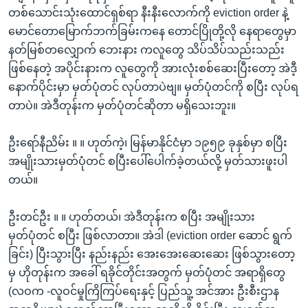
တစ်သောင်းသုံးထောင်ရှစ်ရာ နီးနီးလောက်ကို eviction order နဲ့
မောင်တောမြောက်ဘက်ခြမ်းကနေ တောင်ပြိုတို့လို နေရာတွေမှာ
နတ်မြစ်တလျှောက် ဘေးနား ကလူတွေ သိပ်သိပ်သည်းသည်း
ဖြစ်နေတဲ့ အပိုင်းနားက လူတွေကို အားလုံးစစ်ဆေးပြီးတော့ အဲဒီ့
နောက်ပိုင်းမှာ မှတ်ပုံတင် လုပ်တာပဲဗျ။ မှတ်ပုံတင်ကို စပြီး လုပ်ရ
တာပဲ။ အဲဒီတုန်းက မှတ်ပုံတင်ဆိုတာ မရှိသေးဘူး။
ဦးရော်နီညိမ်း ။ ။ ဟုတ်ကဲ့၊ မြန်မာနိုင်ငံမှာ ၁၉၅၉ ခုနှစ်မှာ စပြီး
အမျိုးသားမှတ်ပုံတင် စပြီးပေါ်ပေါက်ခဲ့တယ်လို့ မှတ်သားဖူးပါ
တယ်။
ဦးတင်ဦး ။ ။ ဟုတ်တယ်၊ အဲဒီတုန်းက စပြီး အမျိုးသား
မှတ်ပုံတင် စပြီး ဖြစ်လာတာ။ အဲဒါ (eviction order ဆောင် ရွက်
ခြင်း) ပြီးသွားပြီး နည်းနည်း အေးအေးဆေးဆေး ဖြစ်သွားတော့
မှ ဟိုတုန်းက အခေါ် ရခိုင်တိုင်းအတွက် မှတ်ပုံတင် အရာရှိတွေ
(လဝက -လူဝင်မှုကြိကြပ်ရေးနှင့် ပြည်သူ့ အင်အား ဦးစီးဌာန