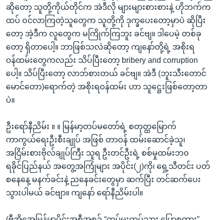
ဆိုတော့ သူတို့ကိုယ်တိုင်က အဲဒီလို များများစားစားနဲ့ ဟိုဘက်က
ထပ် ဝင်လာကြတဲ့သူတွေက သူတို့ကို ဒုက္ခပေးတော့မှာပဲ ဆိုပြီး
တော့ အဲ့ဒီက လူတွေက မကြိုက်ကြဘူး ခင်ဗျ။ ဒါပေမဲ့ တစ်ခု
တော့ ရှိတာပေါ့။ ဘာဖြစ်သလဲဆိုတော့ ကျနော်တို့ရဲ့ အစိုးရ
ဝန်ထမ်းတွေကလည်း သိပ်ပြီးတော့ bribery and corruption
ပေါ့။ သိပ်ပြီးတော့ လာဘ်စားတယ် ခင်ဗျ။ အဲဒီ (ဘူးသီးတောင်
မောင်တော)ရောက်တဲ့ အစိုးရဝန်ထမ်း ဟာ သူဋ္ဌေးဖြစ်တော့တာ
ပဲ။
ဦးရော်နီညိမ်း ။ ။ မြန်မာ့တပ်မတော်ရဲ့ စတုတ္ထမြောက်
ကာကွယ်ရေးဦးစီးချုပ် အဖြစ် တာဝန် ထမ်းဆောင်ခဲ့သူ၊
အငြိမ်းစားဗိုလ်ချုပ်ကြီး သူရ ဦးတင်ဦးရဲ့ စစ်မှုထမ်းဘ၀
ရခိုင်ပြည်နယ် အတွေ့အကြုံများ အပိုင်း(၂)ကို၊ ရှေ့သီတင်း ပတ်
စနေနေ့ မနက်ခင်းနဲ့ ညနေခင်းတွေမှာ ဆက်ပြီး တင်ဆက်ပေး
သွားပါမယ် ခင်ဗျာ။ ကျနော် ရော်နီညိမ်းပါ။
(ဗီအိုအေမြန်မာပိုင်းအစီအစဉ် “တပ်မှူးတပ်သား ပြောစကား”