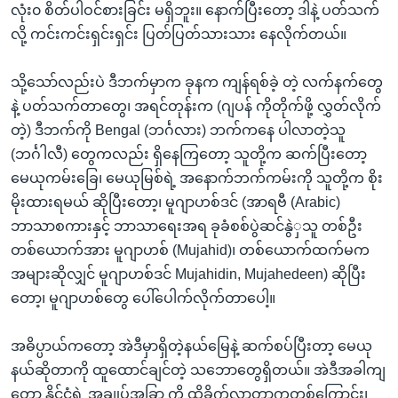
လုံး၀ စိတ်ပါဝင်စားခြင်း မရှိဘူး။ နောက်ပြီးတော့ ဒါနဲ့ ပတ်သက်
လို့ ကင်းကင်းရှင်းရှင်း ပြတ်ပြတ်သားသား နေလိုက်တယ်။
သို့သော်လည်းပဲ ဒီဘက်မှာက ခုနက ကျန်ရစ်ခဲ့ တဲ့ လက်နက်တွေ
နဲ့ ပတ်သက်တာတွေ၊ အရင်တုန်းက (ဂျပန် ကိုတိုက်ဖို့ လွှတ်လိုက်
တဲ့) ဒီဘက်ကို Bengal (ဘင်္ဂလား) ဘက်ကနေ ပါလာတဲ့သူ
(ဘင်္ဂါလီ) တွေကလည်း ရှိနေကြတော့ သူတို့က ဆက်ပြီးတော့
မေယုကမ်းခြေ၊ မေယုမြစ်ရဲ့ အနောက်ဘက်ကမ်းကို သူတို့က စိုး
မိုးထားရမယ် ဆိုပြီးတော့၊ မူဂျာဟစ်ဒင် (အာရဗီ (Arabic)
ဘာသာစကားနှင့် ဘာသာရေးအရ ခုခံစစ်ပွဲဆင်နွဲှသူ တစ်ဦး
တစ်ယောက်အား မူဂျာဟစ် (Mujahid)၊ တစ်ယောက်ထက်မက
အများဆိုလျှင် မူဂျာဟစ်ဒင် Mujahidin, Mujahedeen) ဆိုပြီး
တော့၊ မူဂျာဟစ်တွေ ပေါ်ပေါက်လိုက်တာပေါ့။
အဓိပ္ပာယ်ကတော့ အဲဒီမှာရှိတဲ့နယ်မြေနဲ့ ဆက်စပ်ပြီးတာ့ မေယု
နယ်ဆိုတာကို ထူထောင်ချင်တဲ့ သဘောတွေရှိတယ်။ အဲဒီအခါကျ
တော့ နိုင်ငံရဲ့ အချုပ်အခြာ ကို ထိခိုက်လာတာကတစ်ကြောင်း၊