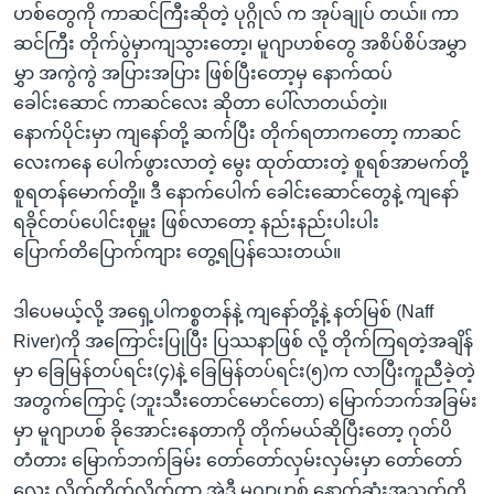
ဟစ်တွေကို ကာဆင်ကြီးဆိုတဲ့ ပုဂ္ဂိုလ် က အုပ်ချုပ် တယ်။ ကာ
ဆင်ကြီး တိုက်ပွဲမှာကျသွားတော့၊ မူဂျာဟစ်တွေ အစိပ်စိပ်အမွှာ
မွှာ အကွဲကွဲ အပြားအပြား ဖြစ်ပြီးတော့မှ နောက်ထပ်
ခေါင်းဆောင် ကာဆင်လေး ဆိုတာ ပေါ်လာတယ်တဲ့။
နောက်ပိုင်းမှာ ကျနော်တို့ ဆက်ပြီး တိုက်ရတာကတော့ ကာဆင်
လေးကနေ ပေါက်ဖွားလာတဲ့ မွေး ထုတ်ထားတဲ့ စူရစ်အာမက်တို့
စူရတန်မောက်တို့။ ဒီ နောက်ပေါက် ခေါင်းဆောင်တွေနဲ့ ကျနော်
ရခိုင်တပ်ပေါင်းစုမှူး ဖြစ်လာတော့ နည်းနည်းပါးပါး
ပြောက်တိပြောက်ကျား တွေ့ရပြန်သေးတယ်။
ဒါပေမယ့်လို့ အရှေ့ပါကစ္စတန်နဲ့ ကျနော်တို့နဲ့ နတ်မြစ် (Naff
River)ကို အကြောင်းပြုပြီး ပြဿနာဖြစ် လို့ တိုက်ကြရတဲ့အချိန်
မှာ ခြေမြန်တပ်ရင်း(၄)နဲ့ ခြေမြန်တပ်ရင်း(၅)က လာပြီးကူညီခဲ့တဲ့
အတွက်ကြောင့် (ဘူးသီးတောင်မောင်တော) မြောက်ဘက်အခြမ်း
မှာ မူဂျာဟစ် ခိုအောင်းနေတာကို တိုက်မယ်ဆိုပြီးတော့ ဂုတ်ပိ
တံတား မြောက်ဘက်ခြမ်း တော်တော်လှမ်းလှမ်းမှာ တော်တော်
လေး လိုက်တိုက်လိုက်တာ့ အဲဒီ မူဂျာဟစ် နောက်ဆုံးအသုတ်ကို