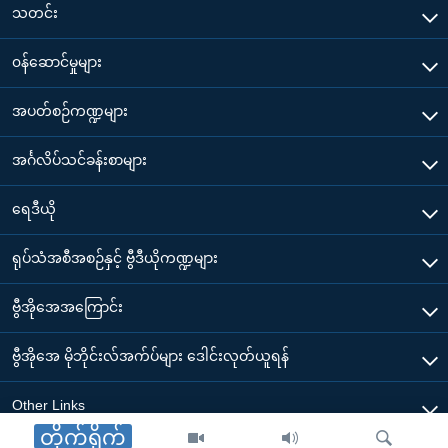
သတင်း
၀န်ဆောင်မှုများ
အပတ်စဉ်ကဏ္ဍများ
အင်္ဂလိပ်သင်ခန်းစာများ
ရေဒီယို
ရုပ်သံအစီအစဉ်နှင့် ဗွီဒီယိုကဏ္ဍများ
ဗွီအိုအေအကြောင်း
ဗွီအိုအေ မိုဘိုင်းလ်အက်ပ်များ ဒေါင်းလုတ်ယူရန်
Other Links
တိုက်ရိုက်