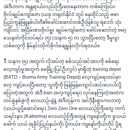
အဲဒီဟာက အန္တရာယ်လည်းကြီးမားနေတာက တစ်ကြောင်း၊
ဗိုလ်ချုပ်ကျော်ဇော (ယခု တရုတ်နိုင်ငံ တွင် နေထိုင်သည့် ဗမာ
ပြည်ကွန်မြူနစ်ပါတီ၏ခေါင်းဆောင်တစ်ဦးဖြစ်သူ ရဲဘော် သုံး
ကျိပ်ဝင် အငြိမ်းစားဗိုလ်မှူး ချုပ်ကျော်ဇော) ခေါင်းဆောင်တဲ့ ဗမာ့
သေနတ်ကိုင်တပ်ရင်း (၅) (သနက ၅) က သွားပြီးတော့ ဒီမူဂျာ
ဟစ်တွေကို နှိမ်နင်းတိုက်ခိုက်ချေမှူန်းလိုက်ရတယ်။
ဒီ သနက (၅) အတွက် လိုအပ်တဲ့ စစ်သည်အင်အားကို စစ်ရေး
လေ့ကျင့်မှုအတွက် မေမြို့(ပြင်ဦးလွင်) မှာရှိတဲ့ training depot
(BATD – Burma Army Training Depot) လေ့ကျင့်ရေးတပ်မှာ
လေ့ ကျင့်ပေးပြီးတော့ သူတို့ကို မြန်မြန်ကျောင်းဆင်းပေးပါလို့
ပြောတဲ့အတွက် အဲဒီ train (လေ့ကျင့်ရေး) လုပ်နေကြတဲ့အထဲက
တပ်ခွဲနှစ်ခွဲကို လေယာဉ်ပျံနဲ့ အဲဒီတုန်းက အင်ဒိုနီးရှားကလာတဲ့
(သယ်ယူပို့ဆောင်ရေး) Zero Zero One လေယာဉ်ကြီးတွေ ကက်
သရင်းနား (Katherina) လေယာဉ်ကြီးတွေနဲ့ ကျနော်တို့က ခူသယ်
ခေါက် သယ် (ရခိုင်ပြည်နယ်ကို) ပို့တယ်။ ကျနော်ကိုယ်တိုင် ပို့ရ