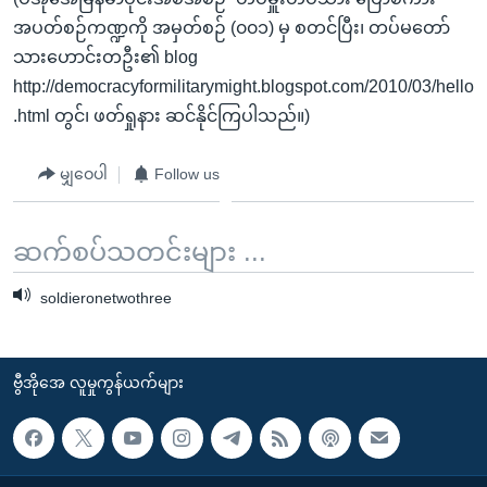
အပတ်စဉ်ကဏ္ဍကို အမှတ်စဉ် (၀၀၁) မှ စတင်ပြီး၊ တပ်မတော်
သားဟောင်းတဦး၏ blog
http://democracyformilitarymight.blogspot.com/2010/03/hello
.html တွင်၊ ဖတ်ရှုနား ဆင်နိုင်ကြပါသည်။)
မျှဝေပါ
Follow us
ဆက်စပ်သတင်းများ ...
soldieronetwothree
ဗွီအိုအေ လူမှုကွန်ယက်များ