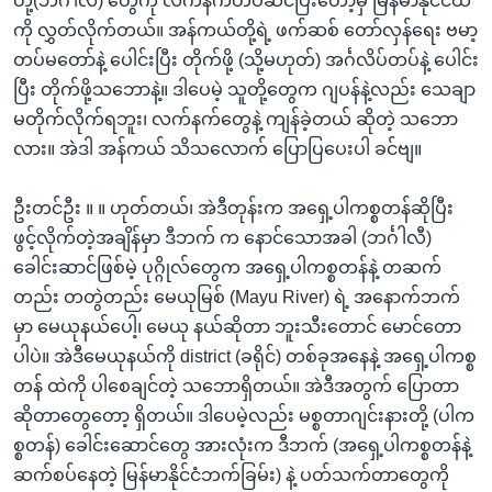
တို့(ဘင်္ဂါလီ) တွေကို လက်နက်တပ်ဆင်ပြီးတော့မှ မြန်မာနိုင်ငံထဲ
ကို လွှတ်လိုက်တယ်။ အန်ကယ်တို့ရဲ့ ဖက်ဆစ် တော်လှန်ရေး ဗမာ့
တပ်မတော်နဲ့ ပေါင်းပြီး တိုက်ဖို့ (သို့မဟုတ်) အင်္ဂလိပ်တပ်နဲ့ ပေါင်း
ပြီး တိုက်ဖို့သဘောနဲ့။ ဒါပေမဲ့ သူတို့တွေက ဂျပန်နဲ့လည်း သေချာ
မတိုက်လိုက်ရဘူး၊ လက်နက်တွေနဲ့ ကျန်ခဲ့တယ် ဆိုတဲ့ သဘော
လား။ အဲဒါ အန်ကယ် သိသလောက် ပြောပြပေးပါ ခင်ဗျ။
ဦးတင်ဦး ။ ။ ဟုတ်တယ်၊ အဲဒီတုန်းက အရှေ့ပါကစ္စတန်ဆိုပြီး
ဖွင့်လိုက်တဲ့အချိန်မှာ ဒီဘက် က နောင်သောအခါ (ဘင်္ဂါလီ)
ခေါင်းဆာင်ဖြစ်မဲ့ ပုဂ္ဂိုလ်တွေက အရှေ့ပါကစ္စတန်နဲ့ တဆက်
တည်း တတွဲတည်း မေယုမြစ် (Mayu River) ရဲ့ အနောက်ဘက်
မှာ မေယုနယ်ပေါ့၊ မေယု နယ်ဆိုတာ ဘူးသီးတောင် မောင်တော
ပါပဲ။ အဲဒီမေယုနယ်ကို district (ခရိုင်) တစ်ခုအနေနဲ့ အရှေ့ပါကစ္စ
တန် ထဲကို ပါစေချင်တဲ့ သဘောရှိတယ်။ အဲဒီအတွက် ပြောတာ
ဆိုတာတွေတော့ ရှိတယ်။ ဒါပေမဲ့လည်း မစ္စတာဂျင်းနားတို့ (ပါက
စ္စတန်) ခေါင်းဆောင်တွေ အားလုံးက ဒီဘက် (အရှေ့ပါကစ္စတန်နဲ့
ဆက်စပ်နေတဲ့ မြန်မာနိုင်ငံဘက်ခြမ်း) နဲ့ ပတ်သက်တာတွေကို