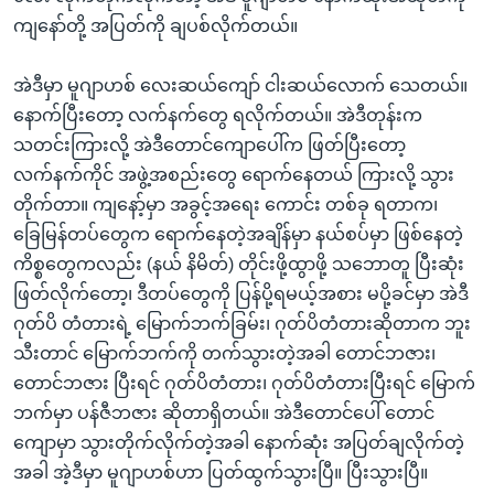
ကျနော်တို့ အပြတ်ကို ချပစ်လိုက်တယ်။
အဲဒီမှာ မူဂျာဟစ် လေးဆယ်ကျော် ငါးဆယ်လောက် သေတယ်။
နောက်ပြီးတော့ လက်နက်တွေ ရလိုက်တယ်။ အဲဒီတုန်းက
သတင်းကြားလို့ အဲဒီတောင်ကျောပေါ်က ဖြတ်ပြီးတော့
လက်နက်ကိုင် အဖွဲ့အစည်းတွေ ရောက်နေတယ် ကြားလို့ သွား
တိုက်တာ။ ကျနော့်မှာ အခွင့်အရေး ကောင်း တစ်ခု ရတာက၊
ခြေမြန်တပ်တွေက ရောက်နေတဲ့အချိန်မှာ နယ်စပ်မှာ ဖြစ်နေတဲ့
ကိစ္စတွေကလည်း (နယ် နိမိတ်) တိုင်းဖို့ထွာဖို့ သဘောတူ ပြီးဆုံး
ဖြတ်လိုက်တော့၊ ဒီတပ်တွေကို ပြန်ပို့ရမယ့်အစား မပို့ခင်မှာ အဲဒီ
ဂုတ်ပိ တံတားရဲ့ မြောက်ဘက်ခြမ်း၊ ဂုတ်ပိတံတားဆိုတာက ဘူး
သီးတာင် မြောက်ဘက်ကို တက်သွားတဲ့အခါ တောင်ဘဇား၊
တောင်ဘဇား ပြီးရင် ဂုတ်ပိတံတား၊ ဂုတ်ပိတံတားပြီးရင် မြောက်
ဘက်မှာ ပန်ဇီဘဇား ဆိုတာရှိတယ်။ အဲဒီတောင်ပေါ် တောင်
ကျောမှာ သွားတိုက်လိုက်တဲ့အခါ နောက်ဆုံး အပြတ်ချလိုက်တဲ့
အခါ အဲ့ဒီမှာ မူဂျာဟစ်ဟာ ပြတ်ထွက်သွားပြီ။ ပြီးသွားပြီ။