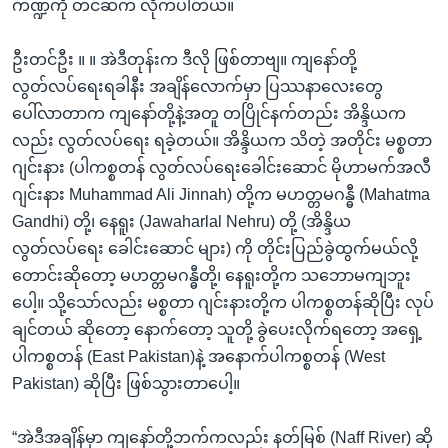
ကဏ္ဍကို တင်ဆက် လိုက်ပါတယ်။
ဦးတင်ဦး ။ ။ အဲဒီတုန်းက ဒီလို ဖြစ်တာဗျ။ ကျနော်တို့
လွတ်လပ်ရေးရခါနီး အချိန်လောက်မှာ ပြဿနာလေးတွေ
ပေါ်လာတာက ကျနော်တို့နဲ့အတူ တပြိုင်နက်တည်း အိန္ဒိယက
လည်း လွတ်လပ်ရေး ရခဲ့တယ်။ အိန္ဒိယက သိတဲ့ အတိုင်း မစ္စတာ
ဂျင်းနား (ပါကစ္စတန် လွတ်လပ်ရေးခေါင်းဆောင် မိုဟာမက်အလီ
ဂျင်းနား Muhammad Ali Jinnah) တို့က မဟတ္တမဂန္ဓီ (Mahatma
Gandhi) တို့၊ နေရူး (Jawaharlal Nehru) တို့ (အိန္ဒိယ
လွတ်လပ်ရေး ခေါင်းဆောင် များ) ကို တိုင်းပြည်ခွဲထွက်မယ်လို့
တောင်းဆိုတော့ မဟတ္တမဂန္ဓီတို့၊ နေရူးတို့က သဘောမကျဘူး
ပေါ့။ သို့သော်လည်း မစ္စတာ ဂျင်းနားတို့က ပါကစ္စတန်ဆိုပြီး လုပ်
ချင်တယ် ဆိုတော့ နောက်တော့ သူတို့ ခွဲပေးလိုက်ရတော့ အရှေ့
ပါကစ္စတန် (East Pakistan)နဲ့ အနောက်ပါကစ္စတန် (West
Pakistan) ဆိုပြီး ဖြစ်သွားတာပေါ့။
“အဲဒီအချိန်မှာ ကျနော်တို့ဘက်ကလည်း နတ်မြစ် (Naff River) ဆို