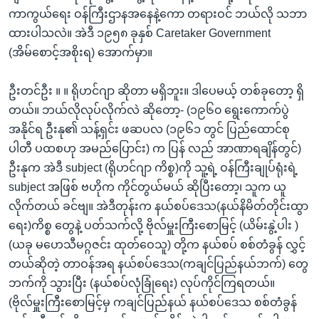
ကာကွယ်ရေး ဝန်ကြီးဌာနအနေနဲ့ကော တရားဝင် ဘယ်လို သဘာ
ထားပါသလဲ။ အဲဒီ ၁၉၅၈ ခုနှစ် Caretaker Government
(အိမ်စောင့်အစိုးရ) အောက်မှာ။
ဦးတင်ဦး ။ ။ ရိုဟင်ဂျာ ဆိုတာ မရှိဘူး။ ဒါပေမယ့် တစ်ခုတော့ ရှိ
တယ်။ ဘယ်လိုလုပ်လိုက်လဲ ဆိုတော့- (၁၉၆၀ ရွေးကောက်ပွဲ
အနိုင်ရ ဦးနု၏ သန့်ရှင်း ဖဆပလ (၁၉၆၁ တွင် ပြည်ထောင်စု
ပါတီ ပထစဟု အမည်ပြောင်း) က ပြန် လည် အာဏာရချိန်တွင်)
ဦးနုက အဲဒီ subject (ရိုဟင်ဂျာ ကိစ္စ)ကို သူ့ရဲ့ ဝန်ကြီးချုပ်ရုံးရဲ့
subject အဖြစ် ဗဟိုက ကိုင်တွယ်မယ် ဆိုပြီးတော့၊ သူက ယူ
လိုက်တယ် ခင်ဗျ။ အဲဒီတုန်းက နယ်စပ်ဒေသ(နယ်နိမိတ်တိုင်းထွာ
ရေး)ကိစ္စ တွေနဲ့ ပတ်သက်လို့ ဗိုလ်မှူးကြီးစောမြင့် (ယိမ်းနွဲ့ပါး )
(ယခု မဟေသီမဂ္ဂဇင်း ထုတ်ဝေသူ) တို့က နယ်စပ် စစ်တံခွန် လွှင့်
တယ်ဆိုတဲ့ တာဝန်အရ နယ်စပ်ဒေသ(ကချင်ပြည်နယ်ဘက်) တွေ
ဘက်ကို သွားပြီး (နယ်စပ်လုံခြုံရေး) လုပ်ကိုင်ကြရတယ်။
(ဗိုလ်မှူးကြီးစောမြင့်မှ ကချင်ပြည်နယ် နယ်စပ်ဒေသ စစ်တံခွန်