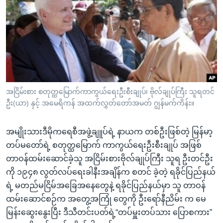
အ
သုတပဒေသာ အင်္ဂလိပ်စာ
ညွန်း
Learning English
စာမျက်နှာ
သို့
ဗွီအိုအေ လူမှုကွန်ယက်များ
ကျော်
ကြည့်
ရန်
ဘာသာစကားများ
အငြိမ်းစား စတုတ္ထမြောက်ကာကွယ်ရေးဦးစီးချုပ်၊ ဗိုလ်ချုပ်ကြီး သူရတင်
ရှာဖွေ
ဦး(ယာ) နှင့် အမေရိကန် အထက်လွှတ်တော်အမတ် ဂျွန်မက်ကိန်း။
ရန်
နေရာ
အမျိုးသားဒီမိုကရေစီအဖွဲ့ချူပ်ရဲ့ နာယက တစ်ဦးဖြစ်တဲ့ မြန်မာ့
သို့
တပ်မတော်ရဲ့ စတုတ္ထမြောက် ကာကွယ်ရေးဦးစီးချုပ် အဖြစ်
ကျော်
တာဝန်ထမ်းဆောင်ခဲ့သူ အငြိမ်းစားဗိုလ်ချုပ်ကြီး သူရ ဦးတင်ဦး
ရန်
ကို ၁၉၄၈ လွတ်လပ်ရေးခါနီးအချိန်က စတင် ခဲ့တဲ့ ရခိုင်ပြည်နယ်
ရဲ့ မတည်မငြိမ်အခြေအနေတွေနဲ့ ရခိုင်ပြည်နယ်မှာ သူ တာဝန်
ထမ်းဆောင်စဉ်က အတွေ့အကြုံ တွေကို ဦးရော်နီညိမ်း က မေ
မြန်းဆွေးနွေးပြီး ဒီသီတင်းပတ်ရဲ့“တပ်မှူးတပ်သား ပြောစကား”