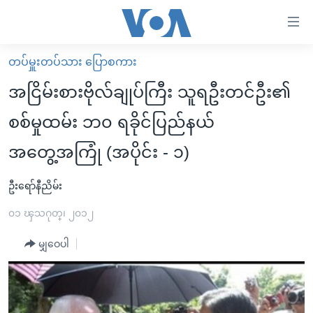
သုံး
ရ
လွယ်ကူ
တပ်မှူးတပ်သား ပြောစကား
မူလစာမျက်နှာ
စေ
အငြိမ်းစားဗိုလ်ချုပ်ကြီး သူရဦးတင်ဦး၏
မြန်မာ
သည့်
စစ်မှုထမ်း ဘ၀ ရခိုင်ပြည်နယ်
ကမ္ဘာ့သတင်းများ
Link
အတွေ့အကြုံ (အပိုင်း - ၁)
ဗွီဒီယို
နိုင်ငံတကာ
များ
သတင်းလွတ်လပ်ခွင့်
အမေရိကန်
ပင်မ
ဦးရော်နီညိမ်း
ရပ်ဝန်းတခု လမ်းတခု အလွန်
တရုတ်
အကြောင်းအရာ
၀၁ ၾသဂုတ္၊ ၂၀၁၂
သို့
အင်္ဂလိပ်စာလေ့လာမယ်
အစ္စရေး-ပါလက်စတိုင်း
ကျော်
မျှဝေပါ
အပတ်စဉ်ကဏ္ဍများ
အမေရိကန်သုံးအီဒီယံ
ကြည့်
ရေဒီယိုနှင့်ရုပ်သံ အချက်အလက်များ
မကြေးမုံရဲ့ အင်္ဂလိပ်စာ
ရေဒီယို
ရန်
ပင်မ
ရေဒီယို/တီဗွီအစီအစဉ်
ရုပ်ရှင်ထဲက အင်္ဂလိပ်စာ
တီဗွီ