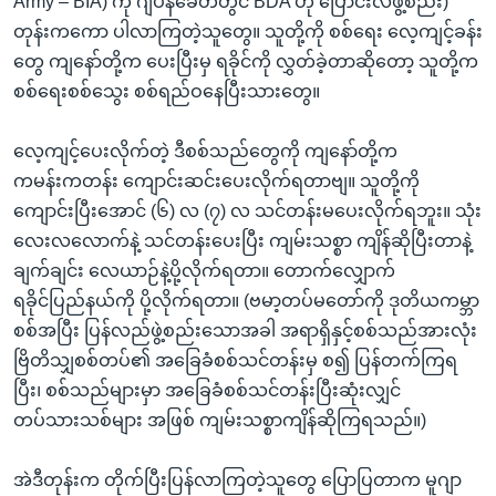
Army – BIA) ကို ဂျပန်ခေတ်တွင် BDA ဟု ပြောင်းလဲဖွဲ့စည်း)
တုန်းကကော ပါလာကြတဲ့သူတွေ။ သူတို့ကို စစ်ရေး လေ့ကျင့်ခန်း
တွေ ကျနော်တို့က ပေးပြီးမှ ရခိုင်ကို လွှတ်ခဲ့တာဆိုတော့ သူတို့က
စစ်ရေးစစ်သွေး စစ်ရည်ဝနေပြီးသားတွေ။
လေ့ကျင့်ပေးလိုက်တဲ့ ဒီစစ်သည်တွေကို ကျနော်တို့က
ကမန်းကတန်း ကျောင်းဆင်းပေးလိုက်ရတာဗျ။ သူတို့ကို
ကျောင်းပြီးအောင် (၆) လ (၇) လ သင်တန်းမပေးလိုက်ရဘူး။ သုံး
လေးလလောက်နဲ့ သင်တန်းပေးပြီး ကျမ်းသစ္စာ ကျိန်ဆိုပြီးတာနဲ့
ချက်ချင်း လေယာဉ်နဲ့ပို့လိုက်ရတာ။ တောက်လျှောက်
ရခိုင်ပြည်နယ်ကို ပို့လိုက်ရတာ။ (ဗမာ့တပ်မတော်ကို ဒုတိယကမ္ဘာ
စစ်အပြီး ပြန်လည်ဖွဲ့စည်းသောအခါ အရာရှိနှင့်စစ်သည်အားလုံး
ဗြိတိသျှစစ်တပ်၏ အခြေခံစစ်သင်တန်းမှ စ၍ ပြန်တက်ကြရ
ပြီး၊ စစ်သည်များမှာ အခြေခံစစ်သင်တန်းပြီးဆုံးလျှင်
တပ်သားသစ်များ အဖြစ် ကျမ်းသစ္စာကျိန်ဆိုကြရသည်။)
အဲဒီတုန်းက တိုက်ပြီးပြန်လာကြတဲ့သူတွေ ပြောပြတာက မူဂျာ