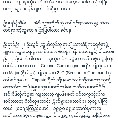
တယ်။ ကျနော်ကိုယ်တိုင်ပဲ ဒီလေယာဉ်တွေအပေါ်မှာ လိုက်ပြီး
တော့ နေ့ချင်းပြန် ချက်ချင်းပို့ဖူး တယ်။
ဦးရော်နီညိမ်း ။ ။ အဲဒီ သွားတိုက်တဲ့ တပ်ရင်း(သနက ၅) ထဲက
ထင်ရှားတဲ့သူတွေ ပြောပြပါလား ခင်ဗျ။
ဦးတင်ဦး ။ ။ ဦးလွင် (ကွယ်လွန်သူ အမျိုးသားဒီမိုကရေစီအဖွဲ့
ချုပ် အတွင်းရေးမှူး အငြိမ်းစား ဗိုလ်မှူးကြီး မောင်လွင်) ပါတယ်။
ဦးကြည်မောင် ပါတယ်။။ သူတို့တပ်ရင်းမှူးက ဒုတိယဗိုလ်မှူးကြီး
ကင်မ်ပက်က်နက် (Lt. Colonel Campecgnec)။ ဦးကြည်မောင်
က Major (ဗိုလ်မှူး)ကြည်မောင် 2 IC (Second-in-Command ဒု
တပ်ရင်းမှူး) ဗျ။ Captain(ဗိုလ်ကြီး)မောင်လွင်တို့ကတော့ သူတို့
အောက်က တပ်ခွဲမှူးတွေ။ နောက်တစ်ယောက်က နောက်ပိုင်း
အင်းစိန်တိုက်ပွဲမှာ ကျသွားတဲ့ ဂျပန်ခေတ် စစ်တက္ကသိုလ်က
ဆင်းလာတဲ့ ဗိုလ်လှသောင်း (ဗိုလ်မှူးလှသောင်း)။ သူတို့ ပါကြ
တယ်။ (မေဂျာကြည်မောင် = ၁၉၉၀ ရွေးကောက်ပွဲကာလ
အမျိုးသားဒီမိုကရေစီအဖွဲ့ချုပ် ဥက္ကဋ္ဌ ကွယ်လွန်သူ အငြိမ်းစား