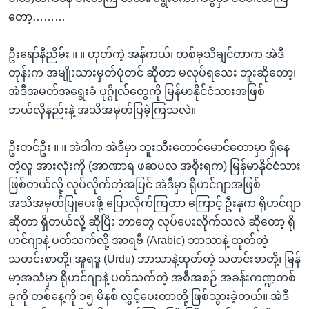
တော့………
ဦးရော်နီညိမ်း ။ ။ ဟုတ်ကဲ့ အန်ကယ်၊ တစ်ခုသိချင်တာက အဲဒီ
တုန်းက အမျိုးသားမှတ်ပုံတင် ဆိုတာ မလုပ်ရသေး ဘူးဆိုတော့၊
အဲဒီအမတ်အရွေးခံ ပုဂ္ဂိုလ်တွေကို မြန်မာနိုင်ငံသားအဖြစ်
ဘယ်လိုနည်းနဲ့ အသိအမှတ်ပြခဲ့ကြသလဲ။
ဦးတင်ဦး ။ ။ အဲဒါက အဲဒီမှာ ဘူးသီးတောင်မောင်တောမှာ ရှိနေ
တဲ့လူ အားလုံးကို (အာဏာရ ဖဆပလ အစိုးရက) မြန်မာနိုင်ငံသား
ဖြစ်တယ်လို့ လုပ်လိုက်တဲ့အပြင် အဲဒီမှာ ရိုဟင်ဂျာအဖြစ်
အသိအမှတ်ပြုပေးဖို့ ပြောလိုက်ကြတာ ကြောင့် ဦးနုက ရိုဟင်ဂျာ
ဆိုတာ ရှိတယ်လို့ ဆိုပြီး ဘာတွေ လုပ်ပေးလိုက်သလဲ ဆိုတော့ ရို
ဟင်ဂျာနဲ့ ပတ်သက်လို့ အာရဗီ (Arabic) ဘာသာနဲ့ ထုတ်တဲ့
သတင်းစာတို့၊ အူရဒူ (Urdu) ဘာသာနဲ့ထုတ်တဲ့ သတင်းစာတို့၊ မြန်
မာ့အသံမှာ ရိုဟင်ဂျာနဲ့ ပတ်သက်တဲ့ အစီအစဉ် အခန်းကဏ္ဍတစ်
ခုကို တစ်နေ့ကို ၁၅ မိနစ် လွှင့်ပေးတာတို့ ဖြစ်သွားခဲ့တယ်။ အဲဒီ