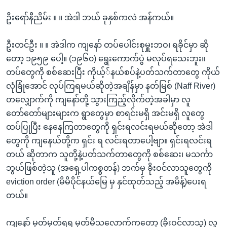
ဦးရော်နီညိမ်း ။ ။ အဲဒါ ဘယ် ခုနှစ်ကလဲ အန်ကယ်။
ဦးတင်ဦး ။ ။ အဲဒါက ကျနော် တပ်ပေါင်းစုမှူးဘဝ၊ ရခိုင်မှာ ဆို
တော့ ၁၉၅၉ ပေါ့။ (၁၉၆၀) ရွေးကောက်ပွဲ မလုပ်ရသေးဘူး။
တပ်တွေကို စစ်ဆေးပြီး ကိုယ့််နယ်စပ်နဲ့ပတ်သက်တာတွေ ကိုယ်
လုံခြုံအောင် လုပ်ကြရမယ်ဆိုတဲ့အချိန်မှာ နတ်မြစ် (Naff River)
တလျှောက်ကို ကျနော်တို့ သွားကြည့်လိုက်တဲ့အခါမှာ လူ
တော်တော်များများက ရွာတွေမှာ စာရင်းမရှိ အင်းမရှိ လူတွေ
ထပ်ပြုပြီး နေနေကြတာတွေကို ရှင်းရလင်းရမယ်ဆိုတော့ အဲဒါ
တွေကို ကျနေယ်တို့က ရှင်း ရ လင်းရတာပေါ့ဗျာ။ ရှင်းရလင်းရ
တယ် ဆိုတာက သူတို့နဲ့ပတ်သက်တာတွေကို စစ်ဆေး၊ မသင်္ကာ
ဘွယ်ဖြစ်တဲ့သူ (အရှေ့ပါကစ္စတန်) ဘက်မှ ခိုးဝင်လာသူတွေကို
eviction order (မိမိပိုင်နယ်မြေ မှ နှင်ထုတ်သည့် အမိန့်)ပေးရ
တယ်။
ကျနော် မှတ်မှတ်ရရ မှတ်မိသလောက်ကတော့ (ခိုးဝင်လာသူ) လူ