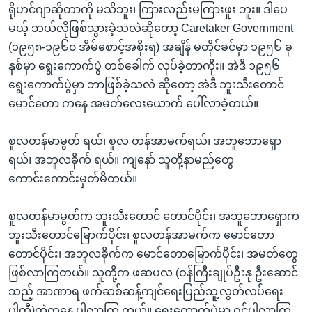
ရိုဟင်ဂျာဆိုတာကို မသိဘူး၊ ကြားလည်းမကြားဖူး ဘူး။ ဒါပေ
မယ့် ဘယ်လိုဖြစ်သွားခဲ့သလဲဆိုတော့ Caretaker Government
(၁၉၅၈-၁၉၆၀ အိမ်စောင့်အစိုးရ) အချိန် မတိုင်ခင်မှာ ၁၉၅၆ ခု
နှစ်မှာ ရွေးကောက်ပွဲ တစ်ခေါက် လုပ်ခဲ့တာကိုး။ အဲဒီ ၁၉၅၆
ရွေးကောက်ပွဲမှာ ဘာဖြစ်ခဲ့သလဲ ဆိုတော့ အဲဒီ ဘူးသီးတောင်
မောင်တော ကနေ အမတ်လေးယောက် ပေါ်လာခဲ့တယ်။
စူလတန်မာမွတ် ရယ်၊ စူလ တန်အာမက်ရယ်၊ အဘူဘောရှော
ရယ်၊ အဘူလခိုက် ရယ်။ ကျနော် သူတို့နာမည်တွေ
ကောင်းကောင်းမှတ်မိတယ်။
စူလတန်မာမွတ်က ဘူးသီးတောင် တောင်ပိုင်း၊ အဘူဘောရှောက
ဘူးသီးတောင်မြောက်ပိုင်း၊ စူလတန်အာမက်က မောင်တော
တောင်ပိုင်း၊ အဘူလခိုက်က မောင်တောမြောက်ပိုင်း၊ အမတ်တွေ
ဖြစ်လာကြတယ်။ သူတို့က ဖဆပလ (ဝန်ကြီးချုပ်ဦးနု ဦးဆောင်
သည့် အာဏာရ ဖက်ဆစ်ဆန့်ကျင်ရေးပြည်သူ့လွတ်လပ်ရေး
ပါတီ)ထဲကနေ ပါလာကြ တယ်။ ရွေးကောက်ပွဲမှာ ဝင်ပါလာကြ