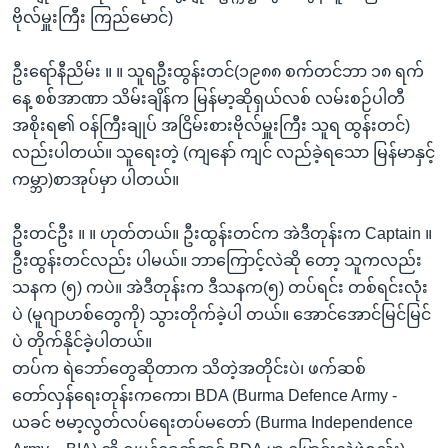
ဗိုလ်မှူးကြီး ကြည်မောင်)
ဦးရော်နီညိမ်း ။ ။ သူရဦးထွန်းတင်(၁၉၈၈ စက်တင်ဘာ ၁၈ ရက်
နေ့ စစ်အာဏာ သိမ်းချိန်က မြန်မာ့ဆိုရှယ်လစ် လမ်းစဉ်ပါတီ
အစိုးရ၏ ဝန်ကြီးချုပ် အငြိမ်းစားဗိုလ်မှူးကြီး သူရ ထွန်းတင်)
လည်းပါတယ်။ သူရေးတဲ့ (ကျနော် ကျင် လည်ခဲ့ရသော မြန်မာနှင့်
ကမ္ဘာ)စာအုပ်မှာ ပါတယ်။
ဦးတင်ဦး ။ ။ ဟုတ်တယ်။ ဦးထွန်းတင်က အဲဒီတုန်းက Captain ။
ဦးထွန်းတင်လည်း ပါမယ်။ ဘာကြောင့်လဲဆို တော့ သူကလည်း
သနက (၅) ကပဲ။ အဲဒီတုန်းက ဒီသနက(၅) တပ်ရင်း တစ်ရင်းလုံး
ပဲ (မူဂျာဟစ်တွေကို) သွားတိုက်ခဲ့ပါ တယ်။ အောင်အောင်မြင်မြင်
ပဲ တိုက်နိုင်ခဲ့ပါတယ်။
တပ်က ရဲဘော်တွေဆိုတာက သိတဲ့အတိုင်းပဲ၊ ဖက်ဆစ်
တော်လှန်ရေးတုန်းကကော၊ BDA (Burma Defence Army -
ယခင် ဗမာ့လွတ်လပ်ရေးတပ်မတော် (Burma Independence