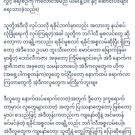
လွှင့် ခရီးစဉ်ကို ကလောင်အမည် ယိမ်းနွဲ့ပါး နှင့် ဆောင်းပါးများ
ရေးသားခဲ့သည်။)
သူတို့အဲဒီလို လုပ်သလို ရခိုင်ဘက်မှာလည်း အလားတူ နယ်စပ်
လုံခြုံရေးကို လုပ်ကြရတဲ့အခါ သူတို့က ဘင်္ဂါလီ မူစလင်တွေ ဆို
တော့ကာ တချို့ကလည်း ရခိုင်မူစလင် ရခိုင်အစ္စလမ်ဆိုပြီး ရှိကြ
တော့ အဲဒီဒေသ ဥပမာ ဘူးသီးတောင် မောင်တော မြောက်ခြမ်း
မှာရှိတဲ့ ဘော်လီဘဇား အခုတော့ ကြိမ်ချောင်းပေ့ါ၊ အဲဒီ နောက်က
ရှာဗီဘဇား အခုတော့ သမန်းသားပေါ့၊ အဲဒီကလူတွေက ဟိုက
(အရှေ့ပါကစ္စတန်က)လူတွေ ဝင်ပြီးတော့ နောက်ထပ် ရောက်လာ
ကြတာတွေကို အဲ့ဒီကလူတွေက မကြိုက်ဘူးဗျ။
ဒီလူတွေ နောက်ထပ်ရောက်လာတဲ့အတွက် ဒို့တော့ ဒုက္ခရောက်
တာ့မှာပဲ၊ လူတွေများလာတဲ့ အတွက် ပြဿနာတွေတော့ ဖြစ်တော့
မှာပဲ၊ စသည်ဖြင့် အဲဒီတုန်းကတည်းက ကျနော်တို့နဲ့ အင်မတန်
ခင်မင်ခဲ့တဲ့ ရခိုင်အစ္စလမ်၊ တချို့လည်း ဘင်္ဂါလီအစ္စလမ်ပေါ့။
အဲဒီလူတွေက ကျနော်တော့၊ သူတို့နဲ့ တွေ့ကြပြုကြ ပြောဆိုနေကြ