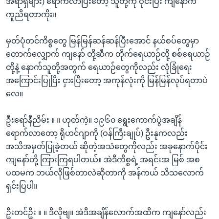
အရာရှိများ) ရောက်လာပြီးတော့ သူတို့ကို ဝိုင်းပြီး ကျနော်က
ကူညီရတာကိုး။
မှတ်ပုံတင်ကိစ္စတွေ မြန်မြန်ဆန်ဆန်ပြီးအောင် နယ်စပ်တွေမှာ
တောက်လျှောက် ကျနော် တို့ဆီက တိုက်ရေယာဉ်တို့ စစ်ရေယာဉ်
တို့နဲ့ နောက်သူတို့အတွက် ရေယာဉ်တွေကိုလည်း လုံခြုံရေး
အကြောင်းပြုပြီး ငှားပြီးတော့ အကုန်လုံးကို မြန်မြန်လုပ်ရတာပဲ
လေ။
ဦးရော်နီညိမ်း ။ ။ ဟုတ်ကဲ့။ ၁၉၆၀ ရွေးကောက်ပွဲအချိန်
ရောက်လာတော့ ရိုဟင်ဂျာကို (ဝန်ကြီးချုပ်) ဦးနုကလည်း
အသိအမှတ်ပြုခဲ့တယ် ဆိုတဲ့အသံတွေကိုလည်း အခုနောက်ပိုင်း
ကျနော်တို့ ကြားကြရပါတယ်။ အဲဒီကိစ္စရဲ့ အရင်းအ မြစ် အစ
ပထမက ဘယ်လိုဖြစ်တာလဲဆိုတာကို အန်ကယ် သိသလောက်
ရှင်းပြပါ။
ဦးတင်ဦး ။ ။ ဒီလိုဗျ။ အဲဒီအချိန်လောက်အထိက ကျနော်လည်း