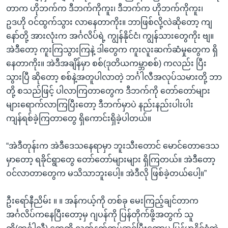
တာက ဟိုဘက်က ဒီဘက်ကိုကူး၊ ဒီဘက်က ဟိုဘက်ကိုကူး၊
ဥဒဟို ဝင်ထွက်သွား လာနေတာကိုး။ ဘာဖြစ်လို့လဲဆိုတော့ ကျ
နော်တို့ အားလုံးက အင်္ဂလိပ်ရဲ့ ကျွန်နိုင်ငံ၊ ကျွန်သားတွေကိုး ဗျ။
အဲဒီတော့ ကူးကြသွားကြနဲ့ ဒါတွေက ကူးလူးဆက်ဆံမှုတွေက ရှိ
နေတာကိုး။ အဲဒီအချိန်မှာ စစ်(ဒုတိယကမ္ဘာစစ်) ကလည်း ပြီး
သွားပြီ ဆိုတော့ စစ်နဲ့အတူပါလာတဲ့ ဘင်္ဂါလီအလုပ်သမားတို့ ဘာ
တို့ စသည်ဖြင့် ပါလာကြတာတွေက ဒီဘက်ကို တော်တော်များ
များရောက်လာကြပြီးတော့ ဒီဘက်မှာပဲ နည်းနည်းပါးပါး
ကျန်ရစ်ခဲ့ကြတာတွေ ရှိကောင်းရှိခဲ့ပါတယ်။
“အဲဒီတုန်းက အဲဒီဒေသနေရာမှာ ဘူးသီးတောင် မောင်တောဒေသ
မှာတော့ ရခိုင်ရွာတွေ တော်တော်များများ ရှိကြတယ်။ အဲဒီတော့
ဝင်လာတာတွေက မသိသာဘူးပေါ့။ အဲဒီလို ဖြစ်ခဲ့တယ်ပေါ့။”
ဦးရော်နီညိမ်း ။ ။ အန်ကယ့်ကို တစ်ခု မေးကြည့်ချင်တာက
အင်္ဂလိပ်ကနေပြီးတော့မှ ဂျပန်ကို ပြန်တိုက်ဖို့အတွက် သူ