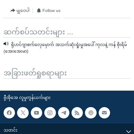
မျှဝေပါ
Follow us
ဆက်စပ်သတင်းများ ...
ရိုဟင်ဂျာစက်လှေမှောက် အသက်ဆုံးရှုံးမှုအပေါ် ကုလနဲ့ ကန် စိုးရိမ်
(အေးအေးမာ)
အခြားဖတ်ရှုစရာများ
ဗွီအိုအေ လူမှုကွန်ယက်များ
သတင်း