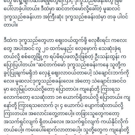
တွေ မီးရှို့ဖျက်ဆီးခံရမှုတွေကြောင့် ဒုက္ခသည်စခန်းတွေ ဖြစ်
ပေါ်လာခဲ့ပါတယ်။ ဒီထဲမှာ ဆင်တက်မော်လို့ခေါ်တဲ့ မူဆလင်
ဒုက္ခသည်စခန်းဟာ အကြီးဆုံး ဒုက္ခသည်စခန်းထဲမှာ တခု ပါဝင်
တာပါ။
ဒီထဲက ဒုက္ခသည်တွေဟာ ဈေးဝယ်ထွက်ဖို့ လှေစီးရင်း ကလေး
တွေ အပါအဝင် လူ ၂၀ ထက်မနည်း လှေမှောက် သေဆုံးခဲ့ရ
တယ်လို့ စစ်တွေမြို့က ရပ်မိရပ်ဖတဦးဖြစ်တဲ့ ဦးသန်းထွန်း က
ပြောပြပါတယ်။ “ဆင်တက်မော် ဒုက္ခသည်စခန်းကနေ သူတို့က
ခွင့်ပြုချက်မရှိဘဲ လှေနဲ့ ဈေးလာဝယ်တာပေါ့ သဲချောင်းဘက်ကို
လေ။ မူဆလင်ဒုက္ခသည်စခန်းလေ။ အဲတော့ သဲချောင်းအဝင်ဝ
မှာ လှေမြုပ်တယ်လို့တော့ ပြောတာပဲ။ ကျနော်တို့ ကြားရသ
လောက်တော့ သေဆုံးတာ ၁၈ ယောက်ရှိတယ်လို့ ပြောတယ်။ ကျ
နော်တို့ ကြားရသလောက် ၃၊ ၄ ယောက်ပဲ ပျောက်ဆုံးတယ်လို့
ကြားတယ်။ အလောင်းတွေ့တာပေါ့။ တခြားသူတွေကတော့
အသက်ရှင်လျက် ရှိတယ်လေ။ အသက်ရှင်လျက် ကယ်နိုင်လိုက်
တယ်ပေါ့။ ကမ်းပေါ်ရောက်လာတာပေါ့။ သူတို့တွေက ကျနော်တို့