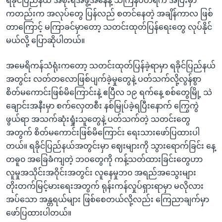
ရခိုင်ပြည်နယ် အစိုးရအဖွဲ့အနေနဲ့ သင်္ကြန်ပိတ်ရက် အပြီးမှာ
ကတည်းက အလုပ်တွေ ပြန်လည် စတင်နေတဲ့ အချိန်ကာလ ဖြစ်
တာကြောင့် မကြာခင်မှာတော့ သတင်းထုတ်ပြန်ရေးတွေ လုပ်နိုင်
မယ်လို့ ပြောဆိုပါတယ်။
အမေရိကန်သံရုံးကတော့ သတင်းထုတ်ပြန်ခဲ့ရာမှာ ရခိုင်ပြည်နယ်
အတွင်း လတ်တလောဖြစ်ပျက်ခဲ့မှုတွေနဲ့ ပတ်သက်လို့လွန်စွာ
စိတ်မကောင်းဖြစ်မိကြောင်းနဲ့ ဧပြီလ ၁၉ ရက်နေ့ စစ်တွေမြို့ သဲ
ချောင်းအနီးမှာ စက်လှေတစီး နစ်မြုပ်ခဲ့ရပြီးနောက် ကြွေကွဲ
ဖွယ်ရာ အသက်ဆုံးရှုံးသူတွေနဲ့ ပတ်သက်တဲ့ သတင်းတွေ
အတွက် စိတ်မကောင်းဖြစ်မိကြောင်း ရေးသားဖော်ပြထားပါ
တယ်။ ရခိုင်ပြည်နယ်အတွင်းမှာ ဈေးများကို သွားရောက်ခြင်း နေ့
တဓူ၀ အခြေခံကျတဲ့ ဘဝတွေကို ကန့်သတ်ထားခြင်းတွေဟာ
လူမှုအသိုင်းအဝိုင်းအတွင်း လူနေမှုဘ၀ အရည်အသွေးများ
တိုးတက်မြင့်မားရေးအတွက် ရုန်းကန်လှုပ်ရှားရာမှာ မလိုလား
အပ်သော အန္တရယ်များ ဖြစ်စေတယ်လို့လည်း ကြေညာချက်မှာ
ဖော်ပြထားပါတယ်။