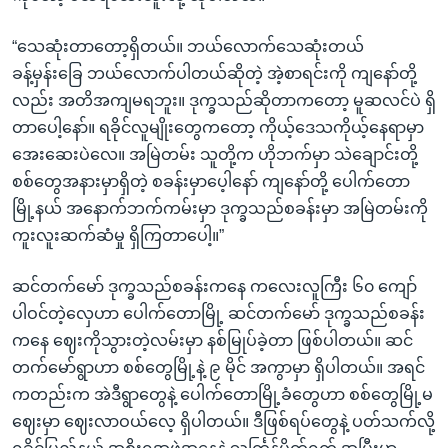
“သေဆုံးတာတော့ရှိတယ်။ ဘယ်လောက်သေဆုံးတယ်
ခန့်မှန်းခြေ ဘယ်လောက်ပါတယ်ဆိုတဲ့ အဲ့စာရင်းကို ကျနော်တို့
လည်း အတိအကျမရဘူး။ ဒုက္ခသည်ဆိုတာကတော့ မူဆလင်ပဲ ရှိ
တာပေါ့နော်။ ရခိုင်လူမျိုးတွေကတော့ ကိုယ့်ဒေသကိုယ့်နေရာမှာ
အေးဆေးပဲလေ။ အမြဲတမ်း သူတို့က ဟိုဘက်မှာ သဲချောင်းတို့
စစ်တွေအနားမှာရှိတဲ့ စခန်းမှာပေ့ါနော် ကျနော်တို့ ပေါက်တော
မြို့နယ် အနောက်ဘက်ကမ်းမှာ ဒုက္ခသည်စခန်းမှာ အမြဲတမ်းကို
ကူးလူးဆက်ဆံမှု ရှိကြတာပေါ့။”
ဆင်တက်မော် ဒုက္ခသည်စခန်းကနေ ကလေးလူကြီး ၆၀ ကျော်
ပါဝင်တဲ့လှေဟာ ပေါက်တောမြို့ ဆင်တက်မော် ဒုက္ခသည်စခန်း
ကနေ ဈေးကိုသွားတဲ့လမ်းမှာ နစ်မြုပ်ခဲ့တာ ဖြစ်ပါတယ်။ ဆင်
တက်မော်ရွာဟာ စစ်တွေမြို့နဲ့ ၉ မိုင် အကွာမှာ ရှိပါတယ်။ အရင်
ကတည်းက အဲဒီရွာတွေနဲ့ ပေါက်တောမြို့ခံတွေဟာ စစ်တွေမြို့မ
ဈေးမှာ ဈေးလာဝယ်လေ့ ရှိပါတယ်။ ဒီဖြစ်ရပ်တွေနဲ့ ပတ်သက်လို့