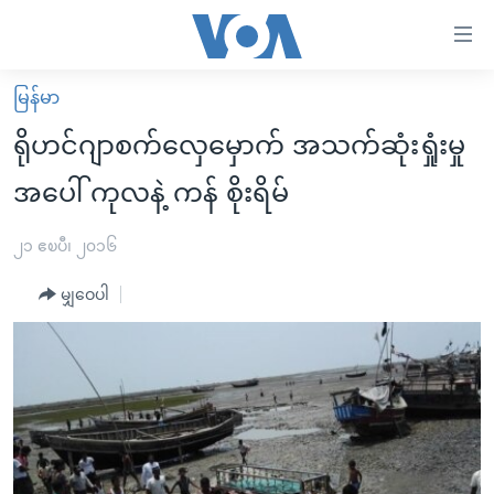
သုံး
ရ
လွယ်ကူ
မြန်မာ
မူလစာမျက်နှာ
စေ
ရိုဟင်ဂျာစက်လှေမှောက် အသက်ဆုံးရှုံးမှု
မြန်မာ
သည့်
အပေါ် ကုလနဲ့ ကန် စိုးရိမ်
ကမ္ဘာ့သတင်းများ
Link
ဗွီဒီယို
နိုင်ငံတကာ
၂၁ ဧၿပီ၊ ၂၀၁၆
များ
သတင်းလွတ်လပ်ခွင့်
အမေရိကန်
ပင်မ
မျှဝေပါ
ရပ်ဝန်းတခု လမ်းတခု အလွန်
တရုတ်
အကြောင်းအရာ
သို့
အင်္ဂလိပ်စာလေ့လာမယ်
အစ္စရေး-ပါလက်စတိုင်း
ကျော်
အပတ်စဉ်ကဏ္ဍများ
အမေရိကန်သုံးအီဒီယံ
ကြည့်
ရေဒီယိုနှင့်ရုပ်သံ အချက်အလက်များ
မကြေးမုံရဲ့ အင်္ဂလိပ်စာ
ရေဒီယို
ရန်
ပင်မ
ရေဒီယို/တီဗွီအစီအစဉ်
ရုပ်ရှင်ထဲက အင်္ဂလိပ်စာ
တီဗွီ