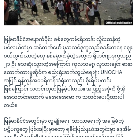
အ
သုတပဒေသာ အင်္ဂလိပ်စာ
ညွန်း
Learning English
စာမျက်နှာ
သို့
ဗွီအိုအေ လူမှုကွန်ယက်များ
ကျော်
မြန်မာနိုင်ငံအနောက်ပိုင်း စစ်တွေကမ်းရိုးတန်း လှိုင်းထန်တဲ့
ကြည့်
ပင်လယ်ထဲမှာ ဆင်တက်မော် မူဆလင်ဒုက္ခသည်စခန်းကနေ ဈေး
ရန်
ဝယ်ထွက်လာတဲ့လှေ နစ်မှောက်ခဲ့တဲ့အတွက် ရိုဟင်ဂျာဒုက္ခသည်
ဘာသာစကားများ
ရှာဖွေ
၂၁ ဦး သေဆုံးသွားတဲ့အကြောင်း ကုလသမဂ္ဂ လူသားချင်း စာနာ
ရန်
ထောက်ထားမှုဆိုင်ရာ စည်းရုံးဆက်သွယ်ရေးရုံး UNOCHA
နေရာ
အပြင် ရန်ကုန်အမေရိကန်သံရုံးကလည်း စိုးရိမ်မကင်း
သို့
ဖြစ်ကြောင်း သတင်းထုတ်ပြန်ခဲ့ပါတယ်။ အပြည့်အစုံကို ဗွီအို
ကျော်
အေသတင်းထောက် မအေးအေးမာ က သတင်းပေးပို့ထားပါ
ရန်
တယ်။
မြန်မာနိုင်ငံအတွင်းမှာ လူမျိုးရေး၊ ဘာသာရေးကို အခြေခံတဲ့
ပဋိပက္ခတွေ ဖြစ်အပြီးမှာတော့ ရခိုင်ပြည်နယ်အတွင်းမှာ နေအိမ်