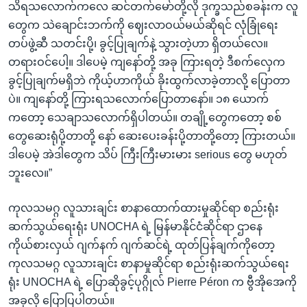
သိရသလောက်ကလေ ဆင်တက်မော်တို့လို ဒုက္ခသည်စခန်းက လူ
တွေက သဲချောင်းဘက်ကို ဈေးလာဝယ်မယ်ဆိုရင် လုံခြုံရေး
တပ်ဖွဲ့ဆီ သတင်းပို့၊ ခွင့်ပြုချက်နဲ့ သွားတဲ့ဟာ ရှိတယ်လေ။
တရားဝင်ပေါ့။ ဒါပေမဲ့ ကျနော်တို့ အခု ကြားရတဲ့ ဒီစက်လှေက
ခွင့်ပြုချက်မရှိဘဲ ကိုယ့်ဟာကိုယ် ခိုးထွက်လာခဲ့တာလို့ ပြောတာ
ပဲ။ ကျနော်တို့ ကြားရသလောက်ပြောတာနော်။ ၁၈ ယောက်
ကတော့ သေချာသလောက်ရှိပါတယ်။ တချို့တွေကတော့ စစ်
တွေဆေးရုံပို့တာတို့ နော် ဆေးပေးခန်းပို့တာတို့တော့ ကြားတယ်။
ဒါပေမဲ့ အဲဒါတွေက သိပ် ကြီးကြီးမားမား serious တွေ မဟုတ်
ဘူးလေ။”
ကုလသမဂ္ဂ လူသားချင်း စာနာထောက်ထားမှုဆိုင်ရာ စည်းရုံး
ဆက်သွယ်ရေးရုံး UNOCHA ရဲ့ မြန်မာနိုင်ငံဆိုင်ရာ ဌာနေ
ကိုယ်စားလှယ် ဂျက်နက် ဂျက်ဆင်ရဲ့ ထုတ်ပြန်ချက်ကိုတော့
ကုလသမဂ္ဂ လူသားချင်း စာနာမှုဆိုင်ရာ စည်းရုံးဆက်သွယ်ရေး
ရုံး UNOCHA ရဲ့ ပြောဆိုခွင့်ပုဂ္ဂိုလ် Pierre Péron က ဗွီအိုအေကို
အခုလို ပြောပြပါတယ်။