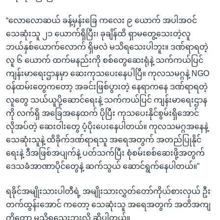
“လောလောဆယ် ခန့်မှန်းခြေ ကလေး ၉ ယောက် အပါအဝင်
သေဆုံးသူ ၂၁ ယောက်ရှိပြီး၊ ခုချိန်ထိ ရှာမတွေ့သေးတဲ့လူ
ဘယ်နှစ်ယောက်လောက် ရှိမလဲ မသိရသေးပါဘူး။ ဒဏ်ရာရတဲ့
လူ ၆ ယောက် ထက်မနည်းကို စစ်တွေဆေးရုံနဲ့ သက်ကယ်ပြင်
ကျန်းမာရေးဌာနမှာ ဆေးကုသပေးနေပါပြီ။ ကုလသမဂ္ဂနဲ့ NGO
ဝန်ထမ်းတွေကတော့ အခင်းဖြစ်ပွားတဲ့ နေရာကနေ ဒဏ်ရာရတဲ့
လူတွေ သယ်ယူပို့ဆောင်ရေးနဲ့ သက်ကယ်ပြင် ကျန်းမာရေးဌာန
ကို လက်ရှိ အခြေအနေထက် ပိုပြီး ကုသပေးနိုင်စွမ်းရှိအောင်
လိုအပ်တဲ့ ဆေးဝါးတွေ ပံ့ပိုးပေးနေပါတယ်။ ကုလသမဂ္ဂအနေနဲ့
သေဆုံးသူနဲ့ ထိခိုက်ဒဏ်ရာရသူ အရေအတွက် အတည်ပြုနိုင်
ရေးနဲ့ ဒီအဖြစ်အပျက်နဲ့ ပတ်သက်ပြီး စုံစမ်းစစ်ဆေးဖို့အတွက်
ဒေသခံအာဏာပိုင်တွေနဲ့ ဆက်သွယ် ဆောင်ရွက်နေပါတယ်။”
ရခိုင်အမျိုးသားပါတီရဲ့ အမျိုးသားလွှတ်တော်ကိုယ်စားလှယ် ဦး
တက်ထွန်းအောင် ကတော့ သေဆုံးသူ အရေအတွက် အတိအကျ
ကိုတော့ မသိရသေးဘူးလို့ ဆိုပါတယ်။