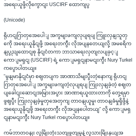
အရေးယူဖို့လိုကွောငျး USCIRF ထောကျပွ
(Unicode)
ရိုဟငျဂြာတှအေပေါျ အကွမျးဖကျလုပျရပျ ကြူးလှနျသူတှ
ကေို အရေးယူနိုငျဖို့ အရေးတကွီး လိုအပျနတေယျလို့ အမရေိက
နျပွညျထောငျစု နိုငျငံတကာ ဘာသာရေးလှတျလပျခှင့ျ
ကောျမရှငျ (USCIRF) ရဲ့ ကောျမရှငျနာမငျးကွီး Nury Turkel
ကပွောပါတယျ။
"မွနျမာနိုငျငံမှာ စဈတပျက အာဏာသိမျးပွီးတဲ့နောကျ ရိုဟငျ
ဂြာတှအေပေါျ အကွမျးဖကျတဲ့လုပျရပျ ကြုးလှနျခဲ့တဲ့ စဈတ
ပျခေါငျးဆောငျအမြားအပွား အာဏာရယူထားတာကို တှေ့ရမှာ
ဖွဈပွီး ကြုးလှနျခဲ့မှုတှအေတှကျ တာဝနျယူမှု၊ တာဝနျခံမှုရှိဖို့နဲ့
အရေးယူနိုငျဖို့ အရေးတကွီး လိုအပျနပေါတယျ" လို့ ကောျမရှ
ငျနာမငျးကွီး Nury Turkel ကပွောပါတယျ။
ကမ်ဘာတဝနျး လူမြိုးတုံးသတျဖွတျမှုနဲ့ လူသားမြိုးနှယျအ