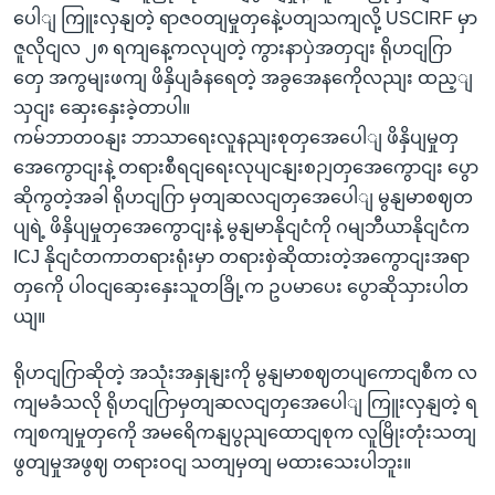
ပေါျ ကြူးလှနျတဲ့ ရာဇဝတျမှုတှနေဲ့ပတျသကျလို့ USCIRF မှာ
ဇူလိုငျလ ၂၈ ရကျနေ့ကလုပျတဲ့ ကွားနာပှဲအတှငျး ရိုဟငျဂြာ
တှေ အကွမျးဖကျ ဖိနှိပျခံနရေတဲ့ အခွအေနကေိုလညျး ထည့ျ
သှငျး ဆှေးနှေးခဲ့တာပါ။
ကမ်ဘာတဝနျး ဘာသာရေးလူနညျးစုတှအေပေါျ ဖိနှိပျမှုတှ
အေကွောငျးနဲ့ တရားစီရငျရေးလုပျငနျးစဉျတှအေကွောငျး ပွော
ဆိုကွတဲ့အခါ ရိုဟငျဂြာ မှတျဆလငျတှအေပေါျ မွနျမာစဈတ
ပျရဲ့ ဖိနှိပျမှုတှအေကွောငျးနဲ့ မွနျမာနိုငျငံကို ဂမျဘီယာနိုငျငံက
ICJ နိုငျငံတကာတရားရုံးမှာ တရားစှဲဆိုထားတဲ့အကွောငျးအရာ
တှကေို ပါဝငျဆှေးနှေးသူတခြို့က ဥပမာပေး ပွောဆိုသှားပါတ
ယျ။
ရိုဟငျဂြာဆိုတဲ့ အသုံးအနှုနျးကို မွနျမာစဈတပျကောငျစီက လ
ကျမခံသလို ရိုဟငျဂြာမှတျဆလငျတှအေပေါျ ကြူးလှနျတဲ့ ရ
ကျစကျမှုတှကေို အမရေိကနျပွညျထောငျစုက လူမြိုးတုံးသတျ
ဖွတျမှုအဖွဈ တရားဝငျ သတျမှတျ မထားသေးပါဘူး။