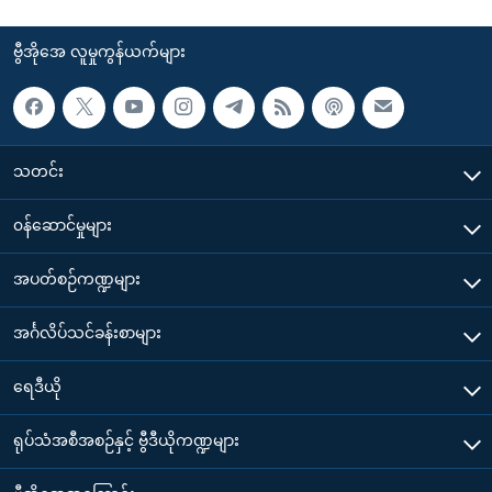
ဗွီအိုအေ လူမှုကွန်ယက်များ
သတင်း
၀န်ဆောင်မှုများ
အပတ်စဉ်ကဏ္ဍများ
အင်္ဂလိပ်သင်ခန်းစာများ
ရေဒီယို
ရုပ်သံအစီအစဉ်နှင့် ဗွီဒီယိုကဏ္ဍများ