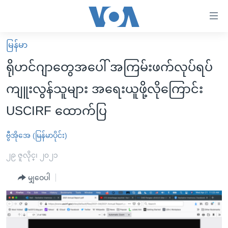
သုံး
ရ
လွယ်ကူ
မြန်မာ
မူလစာမျက်နှာ
စေ
ရိုဟင်ဂျာတွေအပေါ် အကြမ်းဖက်လုပ်ရပ်
မြန်မာ
သည့်
ကျူးလွန်သူများ အရေးယူဖို့လိုကြောင်း
ကမ္ဘာ့သတင်းများ
Link
USCIRF ထောက်ပြ
ဗွီဒီယို
နိုင်ငံတကာ
များ
သတင်းလွတ်လပ်ခွင့်
အမေရိကန်
ပင်မ
ဗွီအိုအေ (မြန်မာပိုင်း)
ရပ်ဝန်းတခု လမ်းတခု အလွန်
တရုတ်
အကြောင်းအရာ
၂၉ ဇူလိုင္၊ ၂၀၂၁
သို့
အင်္ဂလိပ်စာလေ့လာမယ်
အစ္စရေး-ပါလက်စတိုင်း
ကျော်
မျှဝေပါ
အပတ်စဉ်ကဏ္ဍများ
အမေရိကန်သုံးအီဒီယံ
ကြည့်
ရေဒီယိုနှင့်ရုပ်သံ အချက်အလက်များ
မကြေးမုံရဲ့ အင်္ဂလိပ်စာ
ရေဒီယို
ရန်
ပင်မ
ရေဒီယို/တီဗွီအစီအစဉ်
ရုပ်ရှင်ထဲက အင်္ဂလိပ်စာ
တီဗွီ