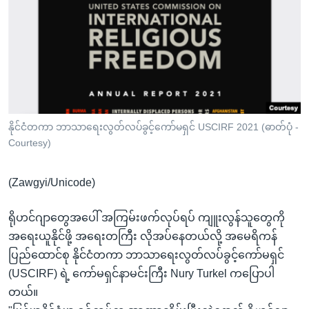
အ
သုတပဒေသာ အင်္ဂလိပ်စာ
ညွန်း
Learning English
စာမျက်နှာ
သို့
ဗွီအိုအေ လူမှုကွန်ယက်များ
ကျော်
ကြည့်
ရန်
ဘာသာစကားများ
နိုင်ငံတကာ ဘာသာရေးလွတ်လပ်ခွင့်ကော်မရှင် USCIRF 2021 (ဓာတ်ပုံ -
ရှာဖွေ
Courtesy)
ရန်
နေရာ
(Zawgyi/Unicode)
သို့
ကျော်
ရိုဟင်ဂျာတွေအပေါ် အကြမ်းဖက်လုပ်ရပ် ကျူးလွန်သူတွေကို
ရန်
အရေးယူနိုင်ဖို့ အရေးတကြီး လိုအပ်နေတယ်လို့ အမေရိကန်
ပြည်ထောင်စု နိုင်ငံတကာ ဘာသာရေးလွတ်လပ်ခွင့်ကော်မရှင်
(USCIRF) ရဲ့ ကော်မရှင်နာမင်းကြီး Nury Turkel ကပြောပါ
တယ်။