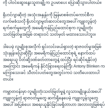
ကို ပါဝင်ဆွေးနွေးသူတချို့က ဥပမာပေး ပြောဆိုသွားပါတယ်။
ရိုဟင်ဂျာဆိုတဲ့ အသုံးအနှုန်းကို မြန်မာစစ်တပ်ကောင်စီက
လက်မခံသလို ရိုဟင်ဂျာမွတ်ဆလင်တွေအပေါ် ကျူးလွန်တဲ့
ရက်စက်မှုတွေကို အမေရိကန်ပြည်ထောင်စုက လူမျိုးတုံး
သတ်ဖြတ်မှုအဖြစ် တရားဝင် သတ်မှတ် မထားသေးပါဘူး။
ဒါပေမဲ့ လူမျိုးစုအလိုက် ရှင်းလင်းဖယ်ရှားတဲ့ ရာဇဝတ်မှုအဖြစ်
သုံးနှုန်းပြောဆိုပြီး အမေရိကန်ပြည်ထောင်စုရဲ့ နောက်ထပ်
အရေးယူ ပိတ်ဆို့ဒဏ်ခတ်တာတွေနဲ့ ထပ်ပြီး ရင်ဆိုင်ရနိုင်တဲ့
အကြောင်း အမေရိကန် နိုင်ငံခြားရေးဝန်ကြီး Antony Blinken က
မကြာသေးခင် သီတင်းပတ်တွေအတွင်းကပဲ သတိပေးထားပါ
တယ်။
ကမ္ဘာတဝန်းမှာ လူမျိုးတုံးသတ်ဖြတ်မှုနဲ့ လူသားမျိုးနွယ်အပေါ်
ကျူးလွန်တဲ့ ရာဇဝတ်မှုတွေ ဆက်ရှိနေပေမဲ့ ကျူးလွန်သူတွေ
အပေါ် အပြစ်ပေး အရေးယူနိုင်ခြင်းမရှိတာဟာ အလားတူဖြစ်ရပ်