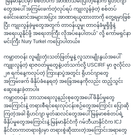
"မြန်မာနိုင်ငံမှာ စစ်တပ်က အာဏာသိမ်းပြီးတဲ့နောက် ရိုဟင်ဂျာ
တွေအပေါ် အကြမ်းဖက်တဲ့လုပ်ရပ် ကျုးလွန်ခဲ့တဲ့ စစ်တပ်
ခေါင်းဆောင်အများအပြား အာဏာရယူထားတာကို တွေ့ရမှာဖြစ်
ပြီး ကျုးလွန်ခဲ့မှုတွေအတွက် တာဝန်ယူမှု၊ တာဝန်ခံမှုရှိဖို့နဲ့
အရေးယူနိုင်ဖို့ အရေးတကြီး လိုအပ်နေပါတယ်" လို့ ကော်မရှင်နာ
မင်းကြီး Nury Turkel ကပြောပါတယ်။
ကမ္ဘာတဝန်း လူမျိုးတုံးသတ်ဖြတ်မှုနဲ့ လူသားမျိုးနွယ်အပေါ်
ကျူးလွန်တဲ့ ရာဇဝတ်မှုတွေနဲ့ပတ်သက်လို့ USCIRF မှာ ဇူလိုင်လ
၂၈ ရက်နေ့ကလုပ်တဲ့ ကြားနာပွဲအတွင်း ရိုဟင်ဂျာတွေ
အကြမ်းဖက် ဖိနှိပ်ခံနေရတဲ့ အခြေအနေကိုလည်း ထည့်သွင်း
ဆွေးနွေးခဲ့တာပါ။
ကမ္ဘာတဝန်း ဘာသာရေးလူနည်းစုတွေအပေါ် ဖိနှိပ်မှုတွေ
အကြောင်းနဲ့ တရားစီရင်ရေးလုပ်ငန်းစဉ်တွေအကြောင်း ပြောဆို
ကြတဲ့အခါ ရိုဟင်ဂျာ မွတ်ဆလင်တွေအပေါ် မြန်မာစစ်တပ်ရဲ့
ဖိနှိပ်မှုတွေအကြောင်းနဲ့ မြန်မာနိုင်ငံကို ဂမ်ဘီယာနိုင်ငံက ICJ
နိုင်ငံတကာတရားရုံးမှာ တရားစွဲဆိုထားတဲ့အကြောင်းအရာတွေ