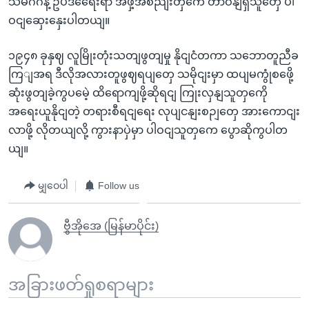
သမဂ်ဂနဲ့ ဥပဒရေေးရာ အဖှဲ့အစညျးတှကေ တာဝနျရှိသူတှေ ပါ
ဝငျဆှေးနှေးပါတယျ။
၁၉၄၈ ခုနှဈ လူမြိုးတုံးသတျဖွတျမှု နိုငျငံတကာ သဘောတူညီခ
ကြျအရ ဒီလိုအလားတူဖွဈရပျတှေ သမိုငျးမှာ ထပျမကွုံစဖေို့
ဆုံးဖွတျခဲ့ကွပမေဲ့ ထိရောကျဖို့ဆိုရငျ ကြုးလှနျသူတှကေို
အရေးယူနိုငျတဲ့ တရားစီရငျရေး လုပျငနျးစဉျတှေ အားကောငျး
လာဖို့ လိုတယျလို့ ကွားနာပှဲမှာ ပါဝငျသူတှကေ ပွောဆိုကွပါတ
ယျ။
မျှဝေပါ
Follow us
ဗွီအိုအေ (မြန်မာပိုင်း)
အခြားဖတ်ရှုစရာများ