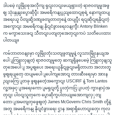
ဒါပမေဲ့ လူမြိုးစုအလိုကျ ရှငျးလငျးဖယျရှားတဲ့ ရာဇဝတျမှုအဖွ
ဈ သုံးနှုနျးပွောဆိုပွီး အမရေိကနျပွညျထောငျစုရဲ့ နောကျထပျ
အရေးယူ ပိတျဆို့ဒဏျခတျတာတှနေဲ့ ထပျပွီး ရငျဆိုငျရနိုငျတဲ့
အကွောငျး အမရေိကနျ နိုငျငံခွားရေးဝနျကွီး Antony Blinken
က မကွာသေးခငျ သီတငျးပတျတှအေတှငျးကပဲ သတိပေးထား
ပါတယျ။
ကမ်ဘာတဝနျးမှာ လူမြိုးတုံးသတျဖွတျမှုနဲ့ လူသားမြိုးနှယျအ
ပေါျကြူးလှနျတဲ့ ရာဇဝတျမှုတှေ ဆကျရှိနပေမေဲ့ ကြူးလှနျသူ
တှအေပေါျ အပွဈပေး အရေးယူနိုငျခွငျးမရှိတာဟာ အလားတူ
ဖွဈရပျတှေ ထပျမပေါျပေါကျအောငျ တားဆီးရေးမှာ အားန
ညျးခကြျတခု ဖွဈနတေဲ့အကွောငျး USCIRF နဲ့ Tom Lantos
လူ့အခှင့ျအရေးကောျမရှငျတို့ ပူးတှဲကငြျးပတဲ့ ကွားနာပှဲအ
တှငျး ပါဝငျသူတှကေ ပွောဆိုကွပါတယျ။အောကျလှှတျ
တောျအမတျတှဖွေဈတဲ့ James McGovern၊ Chris Smith တို့နဲ့
အတူ အမရေိကနျ နိုငျငံခွားရေး ဌာန အရာရှိဟောငျးတှေ၊ ကုလ