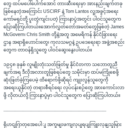
တွေ ထပ်မပေါ်ပေါက်အောင် တားဆီးရေးမှာ အားနည်းချက်တခု
ဖြစ်နေတဲ့အကြောင်း USCIRF နဲ့ Tom Lantos လူ့အခွင့်အရေး
ကော်မရှင်တို့ ပူးတွဲကျင်းပတဲ့ ကြားနာပွဲအတွင်း ပါဝင်သူတွေက
ပြောဆိုကြပါတယ်။အောက်လွှတ်တော်အမတ်တွေဖြစ်တဲ့ James
McGovern၊ Chris Smith တို့နဲ့အတူ အမေရိကန် နိုင်ငံခြားရေး
ဌာန အရာရှိဟောင်းတွေ၊ ကုလသမဂ္ဂနဲ့ ဥပဒေရေးရာ အဖွဲ့အစည်း
တွေက တာဝန်ရှိသူတွေ ပါဝင်ဆွေးနွေးပါတယ်။
၁၉၄၈ ခုနှစ် လူမျိုးတုံးသတ်ဖြတ်မှု နိုင်ငံတကာ သဘောတူညီ
ချက်အရ ဒီလိုအလားတူဖြစ်ရပ်တွေ သမိုင်းမှာ ထပ်မကြုံစေဖို့
ဆုံးဖြတ်ခဲ့ကြပေမဲ့ ထိရောက်ဖို့ဆိုရင် ကျုးလွန်သူတွေကို
အရေးယူနိုင်တဲ့ တရားစီရင်ရေး လုပ်ငန်းစဉ်တွေ အားကောင်းလာ
ဖို့ လိုတယ်လို့ ကြားနာပွဲမှာ ပါဝင်သူတွေက ပြောဆိုကြပါတယ်။
..........................................................................................
ရိုဟငျဂြာတှအေပေါျ အကွမျးဖကျလုပျရပျကြူးလှနျသူမြား