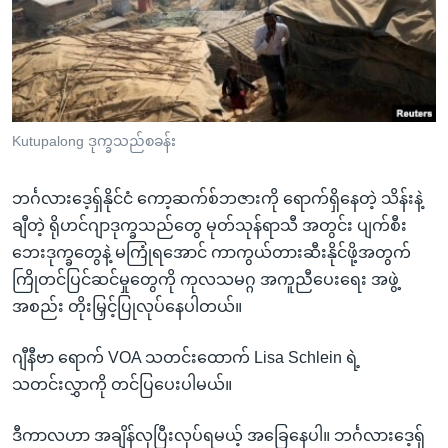
အ
သုတပဒေသာ အင်္ဂလိပ်စာ
ညွန်း
Learning English
စာမျက်နှာ
သို့
ဗွီအိုအေ လူမှုကွန်ယက်များ
ကျော်
ကြည့်
Kutupalong ဒုက္ခသည်စခန်း
ရန်
ဘာသာစကားများ
ရှာဖွေ
ဘင်္ဂလားဒေ့ရှ်နိုင်ငံ ကော့ဆက်စ်ဘဇားကို ရောက်ရှိနေတဲ့ သိန်းနဲ့
ရန်
ချီတဲ့ ရိုဟင်ဂျာဒုက္ခသည်တွေ မုတ်သုန်ရာသီ အတွင်း ပျက်စီး
နေရာ
ဘေးဒုက္ခတွေနဲ့ မကြုံရအောင် ကာကွယ်တားဆီးနိုင်ဖို့အတွက်
သို့
ကြိုတင်ပြင်ဆင်မှုတွေကို ကုလသမဂ္ဂ အကူညီပေးရေး အဖွဲ့
ကျော်
အစည်း တိုးမြှင့်ပြုလုပ်နေပါတယ်။
ရန်
ဂျီနီဗာ ရောက် VOA သတင်းထောက် Lisa Schlein ရဲ့
သတင်းလွှာကို တင်ပြပေးပါမယ်။
ဒီကာလဟာ အချိန်လုပြီးလုပ်ရမယ့် အခြေနေပါ။ ဘင်္ဂလားဒေ့ရှ်