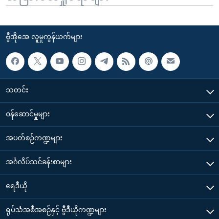
ဗွီအိုအေ လူမှုကွန်ယက်များ
သတင်း
၀န်ဆောင်မှုများ
အပတ်စဉ်ကဏ္ဍများ
အင်္ဂလိပ်သင်ခန်းစာများ
ရေဒီယို
ရုပ်သံအစီအစဉ်နှင့် ဗွီဒီယိုကဏ္ဍများ