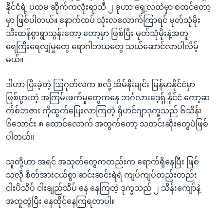
နိုင်ငံရဲ့ ပထမ ဆိုက်ကလုံးရာသီ ၂ ခုဟာ ရှေ့လထဲမှာ စတင်တော့
မှာ ဖြစ်ပါတယ်။ နောက်ထပ် သုံးလလောက်ကြာရင် မုတ်သုံမိုး
သီးထန်စွာရွာသွန်းတော့ တော့မှာ ဖြစ်ပြီး မုတ်သုံမိုးနဲ့အတူ
ရေကြီးရေလျှံမှုတွေ ရောဂါဘယတွေ သယ်ဆောင်လာပါလိမ့်
မယ်။
ဒါဟာ ပြီးခဲ့တဲ့ သြဂုတ်လက စလို့ အိမ်နီးချင်း မြန်မာနိုင်ငံမှာ
ဖြစ်ပွားတဲ့ အကြမ်းဖက်မှုတွေကနေ ဘင်္ဂလားဒေ့ရှ် နိုင်ငံ ကော့ဆ
က်စ်ဘဇား ကိုထွက်ပြေးလာကြတဲ့ ရိုဟင်ဂျာဒုက္ခသည် ၆သိန်း
၆သောင်း ၈ ထောင်လောက် အတွက်တော့ သတင်းဆိုးတွေပဲဖြစ်
ပါတယ်။
သူတို့ဟာ အရင် အသုတ်တွေကတည်းက ရောက်ရှိနေပြီး ဖြစ်
သလို စိတ်အားငယ်စွာ ဆင်းဆင်းရဲရဲ ကျပ်ကျပ်တည်းတည်း
ငါးပိသိပ် ငါးချည်သိပ် နေ နေကြတဲ့ ဒုက္ခသည် ၂ သိန်းကျော်နဲ့
အတူတွဲပြီး နေထိုင်နေကြရတာပါ။