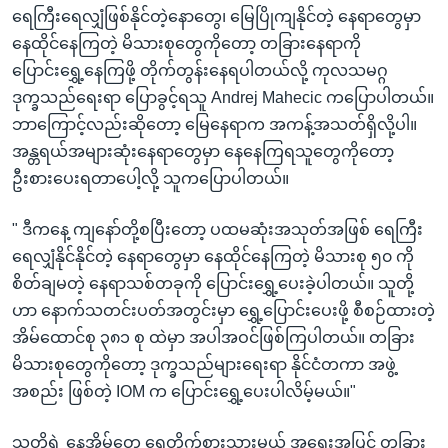
ရေကြီးရေလျှံဖြစ်နိုင်တဲ့နောတွေ၊ မြေပြိုကျနိုင်တဲ့ နေရာတွေမှာ
နေထိုင်နေကြတဲ့ မိသားစုတွေကိုတော့ တခြားနေရာကို
ပြောင်းရွှေ့နေကြဖို့ တိုက်တွန်းနေရပါတယ်လို့ ကုလသမဂ္ဂ
ဒုက္ခသည်ရေးရာ ပြောခွင့်ရသူ Andrej Mahecic ကပြောပါတယ်။
ဘာကြောင့်လည်းဆိုတော့ မြေနေရာက အကန့်အသတ်ရှိလို့ပါ။
အန္တရယ်အများဆုံးနေရာတွေမှာ နေနေကြရသူတွေကိုတော့
ဦးစားပေးရတာပေါ့လို့ သူကပြောပါတယ်။
" ဒီကနေ့ ကျနော်တို့စပြီးတော့ ပထမဆုံးအသုတ်အဖြစ် ရေကြီး
ရေလျှံနိုင်နိုင်တဲ့ နေရာတွေမှာ နေထိုင်နေကြတဲ့ မိသားစု ၅၀ ကို
စိတ်ချမတဲ့ နေရာသစ်တခုကို ပြောင်းရွှေ့ပေးခဲ့ပါတယ်။ သူတို့
ဟာ နောက်သတင်းပတ်အတွင်းမှာ ရွှေ့ပြောင်းပေးဖို့ စီစဉ်ထားတဲ့
အိမ်ထောင်စု ၃၈၁ စု ထဲမှာ အပါအဝင်ဖြစ်ကြပါတယ်။ တခြား
မိသားစုတွေကိုတော့ ဒုက္ခသည်များရေးရာ နိုင်ငံတကာ အဖွဲ့
အစည်း ဖြစ်တဲ့ IOM က ပြောင်းရွှေ့ပေးပါလိမ့်မယ်။"
သူတို့ရဲ့ နေအိမ်တွေ ရေတိုက်စားသွားမယ့် အရေးအပြင် တခြား