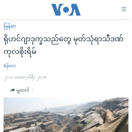
သုံး
ရ
လွယ်ကူ
မြန်မာ
မူလစာမျက်နှာ
စေ
ရိုဟင်ဂျာဒုက္ခသည်တွေ မုတ်သုံရာသီဒဏ်
မြန်မာ
သည့်
ကုလစိုးရိမ်
ကမ္ဘာ့သတင်းများ
Link
ဗွီဒီယို
နိုင်ငံတကာ
စံမိုးဝေ
များ
သတင်းလွတ်လပ်ခွင့်
အမေရိကန်
၂၁ ေဖေဖာ္၀ါရီ၊ ၂၀၁၈
ပင်မ
ရပ်ဝန်းတခု လမ်းတခု အလွန်
တရုတ်
အကြောင်းအရာ
မျှဝေပါ
သို့
အင်္ဂလိပ်စာလေ့လာမယ်
အစ္စရေး-ပါလက်စတိုင်း
ကျော်
အပတ်စဉ်ကဏ္ဍများ
အမေရိကန်သုံးအီဒီယံ
ကြည့်
ရေဒီယိုနှင့်ရုပ်သံ အချက်အလက်များ
မကြေးမုံရဲ့ အင်္ဂလိပ်စာ
ရေဒီယို
ရန်
ပင်မ
ရေဒီယို/တီဗွီအစီအစဉ်
ရုပ်ရှင်ထဲက အင်္ဂလိပ်စာ
တီဗွီ