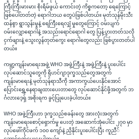
ကြီးကြီးမားမား စိုးရိမ်ဖွယ် ကောင်းတဲ့ ကိစ္စကတော့ ရေကြောင့်
ဖြစ်ပေါ်တတ်တဲ့ ရောဂါဘယ တွေပဲဖြစ်ပါတယ်။ မုတ်သုန်မိုးသီး
ထန်စွာ ရွာသွန်းမှုနဲ့ ရေကြီးရေလျှံ မှုတွေကြောင့် ဝမ်းပျက်
ဝမ်းလျှောရောဂါနဲ့ အသည်းရောင်ရောဂါ တွေ ပြန့်ပွားတတ်သလို
ငှက်ဖျားနဲ့ သွေးလွန်တုတ်ကွေး ရောဂါတွေလည်း ဖြစ်ပွားတတ်ပါ
တယ်။
ကမ္ဘာ့ကျန်းမာရေးအဖွဲ့ WHO အဖွဲ့ကြီးနဲ့ အဖွဲ့ကြီးနဲ့ ပူးပေါင်း
လုပ်ဆောင်သူတွေကို ရိုဟင်ဂျာဒုက္ခသည်တွေအတွက်
ကျန်းမာရေးနဲ့ မုတ်သုန်ရာသီကို အကာကွယ်ပေးနိုင်အောင်
ပြောင်းရွှေ့နေရာချထားပေးတာတွေ လုပ်ဆောင်နိုင်ဖို့အတွက် ဘ
င်္ဂလားဒေ့ရှ် အစိုးရက ခွင့်ပြုပေးခဲ့ပါတယ်။
WHO အဖွဲ့ကြီးဟာ ဒုက္ခသည်စခန်းတွေ အားလုံးအတွက်
ကျန်းမာရေးစောင့်ရှောက်မှု ပေးတဲ့ အဆောက်အုံပေါင်း ၂၇၀ မှာ
လုပ်ဖေါ်ကိုင်ဖက် ၁၀၀ ကျော်နဲ့ ညှိနိုင်းပူးပေါင်းပြီး ကူညီ်
ဆောင်ရွက်ပေးနေပါတယ်။