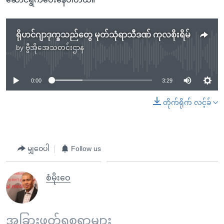
ရိုဟင်ဂျာဒုက္ခသည်တွေ မုတ်သုံရာသီဒဏ် ကုလစိုးရိမ်
by
ဗွီအိုအေသတင်းဌာန
No media source currently available
0:00
3:29
တိုက်ရိုက် လင့်ခ်
မျှဝေပါ
Follow us
စံမိုးဝေ
အခြားဖတ်ရှုစရာများ